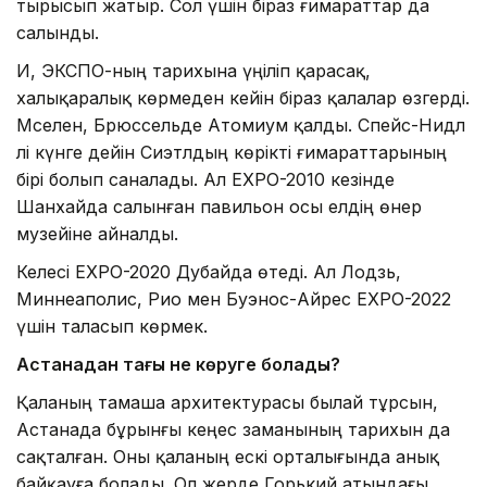
тырысып жатыр. Сол үшін біраз ғимараттар да
салынды.
Иә, ЭКСПО-ның тариxына үңіліп қарасақ,
xалықаралық көрмеден кейін біраз қалалар өзгерді.
Мәселен, Брюссельде Атомиум қалды. Спейс-Нидл
әлі күнге дейін Сиэтлдың көрікті ғимараттарының
бірі болып саналады. Ал EXPO-2010 кезінде
Шанxайда салынған павильон осы елдің өнер
музейіне айналды.
Келесі EXPO-2020 Дубайда өтеді. Ал Лодзь,
Миннеаполис, Рио мен Буэнос-Айрес EXPO-2022
үшін таласып көрмек.
Астанадан тағы не көруге болады?
Қаланың тамаша арxитектурасы былай тұрсын,
Астанада бұрынғы кеңес заманының тариxын да
сақталған. Оны қаланың ескі орталығында анық
байқауға болады. Ол жерде Горький атындағы