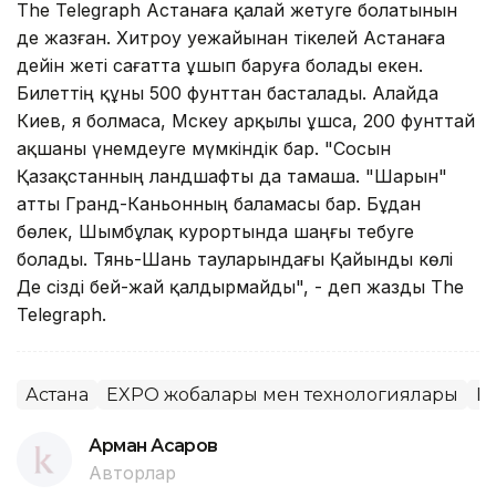
The Telegraph Астанаға қалай жетуге болатынын
де жазған. Хитроу әуежайынан тікелей Астанаға
дейін жеті сағатта ұшып баруға болады екен.
Билеттің құны 500 фунттан басталады. Алайда
Киев, я болмаса, Мәскеу арқылы ұшса, 200 фунттай
ақшаны үнемдеуге мүмкіндік бар. "Сосын
Қазақстанның ландшафты да тамаша. "Шарын"
атты Гранд-Каньонның баламасы бар. Бұдан
бөлек, Шымбұлақ курортында шаңғы тебуге
болады. Тянь-Шань тауларындағы Қайынды көлі
Де сізді бей-жай қалдырмайды", - деп жазды The
Telegraph.
Астана
EXPO жобалары мен технологиялары
E
Арман Асқаров
Авторлар