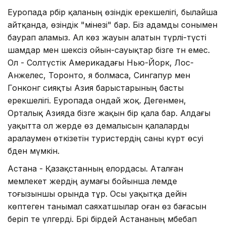
Еуропада әрбір қаланың өзіндік ерекшелігі, былайша
айтқанда, өзіндік "мінезі" бар. Біз адамды сонымен
баурап аламыз. Ал көз жауын алатын түрлі-түсті
шамдар мен шексіз ойын-сауықтар бізге тән емес.
Ол - Солтүстік Америкадағы Нью-Йорк, Лос-
Анжелес, Торонто, я болмаса, Сингапур мен
Гонконг сияқты Азия барыстарының басты
ерекшелігі. Еуропада ондай жоқ. Дегенмен,
Орталық Азияда бізге жақын бір қала бар. Алдағы
уақытта ол жерде өз демалысын қалаларды
аралаумен өткізетін туристердің саны күрт өсуі
әбден мүмкін.
Астана - Қазақстанның елордасы. Аталған
мемлекет жердің аумағы бойынша әлемде
тоғызыншы орында тұр. Осы уақытқа дейін
көптеген танымал саяxатшылар оған өз бағасын
беріп те үлгерді. Бәрі бірдей Астананың әмбебап