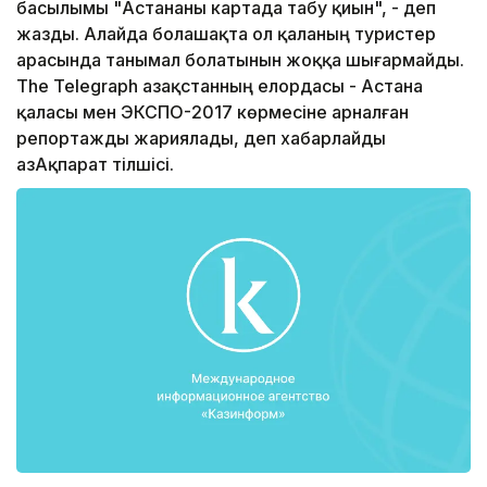
басылымы "Астананы картада табу қиын", - деп
жазды. Алайда болашақта ол қаланың туристер
арасында танымал болатынын жоққа шығармайды.
The Telegraph Қазақстанның елордасы - Астана
қаласы мен ЭКСПО-2017 көрмесіне арналған
репортажды жариялады, деп xабарлайды
ҚазАқпарат тілшісі.