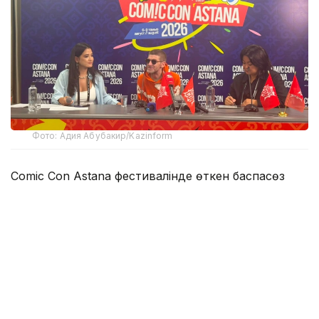
Фото: Адия Абубакир/Kazinform
Comic Con Astana фестивалінде өткен баспасөз
мәслихатында актерден Қазақстанда тосын
көрінген немесе мәдени алшақтықтар туралы сұрақ
қойылды. Андерсонның айтуынша, ешбір мәдени
алшақтықты сезінбеген. Дегенмен Астананың кең
көпжолақты көшелері мен жергілікті
тұрғындардың сыпайы қарым-қатынасы ерекше
назар аударарлық екенін айтты.