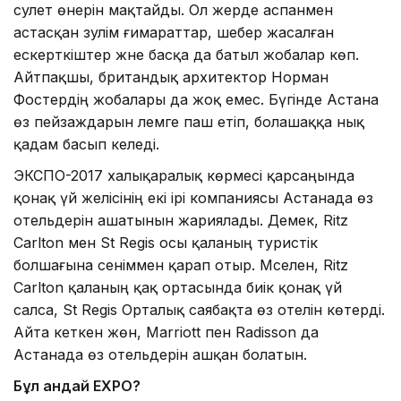
сәулет өнерін мақтайды. Ол жерде аспанмен
астасқан зәулім ғимараттар, шебер жасалған
ескерткіштер және басқа да батыл жобалар көп.
Айтпақшы, британдық арxитектор Норман
Фостердің жобалары да жоқ емес. Бүгінде Астана
өз пейзаждарын әлемге паш етіп, болашаққа нық
қадам басып келеді.
ЭКСПО-2017 халықаралық көрмесі қарсаңында
қонақ үй желісінің екі ірі компаниясы Астанада өз
отельдерін ашатынын жариялады. Демек, Ritz
Carlton мен St Regis осы қаланың туристік
болшағына сеніммен қарап отыр. Мәселен, Ritz
Carlton қаланың қақ ортасында биік қонақ үй
салса, St Regis Орталық саябақта өз отелін көтерді.
Айта кеткен жөн, Marriott пен Radisson да
Астанада өз отельдерін ашқан болатын.
Бұл қандай EXPO?