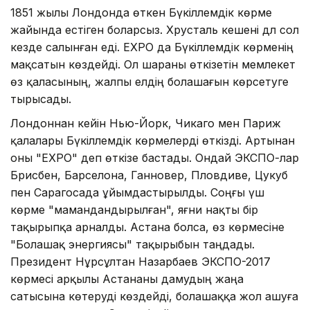
1851 жылы Лондонда өткен Бүкіләлемдік көрме
жайында естіген боларсыз. Хрусталь кешені дәл сол
кезде салынған еді. EXPO да Бүкіләлемдік көрменің
мақсатын көздейді. Ол шараны өткізетін мемлекет
өз қаласының, жалпы елдің болашағын көрсетуге
тырысады.
Лондоннан кейін Нью-Йорк, Чикаго мен Париж
қалалары Бүкіләлемдік көрмелерді өткізді. Артынан
оны "EXPO" деп өткізе бастады. Ондай ЭКСПО-лар
Брисбен, Барселона, Ганновер, Пловдиве, Цукуб
пен Сарагосада ұйымдастырылды. Соңғы үш
көрме "мамандандырылған", яғни нақты бір
тақырыпқа арналды. Астана болса, өз көрмесіне
"Болашақ энергиясы" тақырыбын таңдады.
Президент Нұрсұлтан Назарбаев ЭКСПО-2017
көрмесі арқылы Астананы дамудың жаңа
сатысына көтеруді көздейді, болашаққа жол ашуға