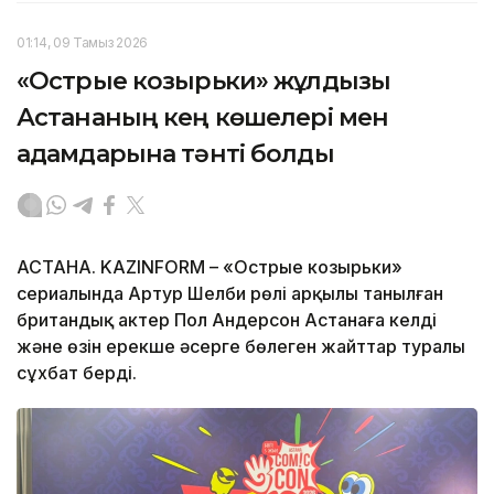
01:14, 09 Тамыз 2026
«Острые козырьки» жұлдызы
Астананың кең көшелері мен
адамдарына тәнті болды
АСТАНА. KAZINFORM – «Острые козырьки»
сериалында Артур Шелби рөлі арқылы танылған
британдық актер Пол Андерсон Астанаға келді
және өзін ерекше әсерге бөлеген жайттар туралы
сұхбат берді.