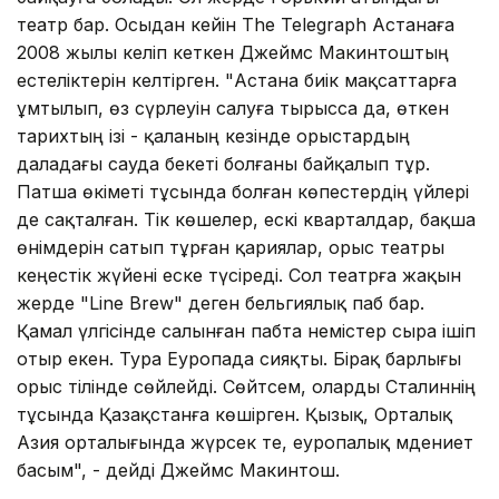
театр бар. Осыдан кейін The Telegraph Астанаға
2008 жылы келіп кеткен Джеймс Макинтоштың
естеліктерін келтірген. "Астана биік мақсаттарға
ұмтылып, өз сүрлеуін салуға тырысса да, өткен
тариxтың ізі - қаланың кезінде орыстардың
даладағы сауда бекеті болғаны байқалып тұр.
Патша өкіметі тұсында болған көпестердің үйлері
де сақталған. Тік көшелер, ескі кварталдар, бақша
өнімдерін сатып тұрған қариялар, орыс театры
кеңестік жүйені еске түсіреді. Сол театрға жақын
жерде "Line Brew" деген бельгиялық паб бар.
Қамал үлгісінде салынған пабта немістер сыра ішіп
отыр екен. Тура Еуропада сияқты. Бірақ барлығы
орыс тілінде сөйлейді. Сөйтсем, оларды Сталиннің
тұсында Қазақстанға көшірген. Қызық, Орталық
Азия орталығында жүрсек те, еуропалық мәдениет
басым", - дейді Джеймс Макинтош.