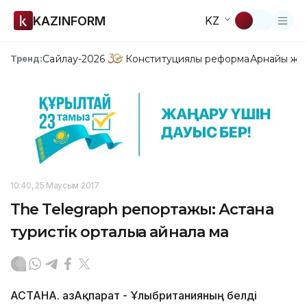
KAZINFORM
KZ
Сайлау-2026
Конституциялық реформа
Арнайы жо
Тренд:
10:40, 25 Маусым 2017
The Telegraph репортажы: Астана
туристік орталыққа айнала ма
АСТАНА. ҚазАқпарат - Ұлыбританияның белді