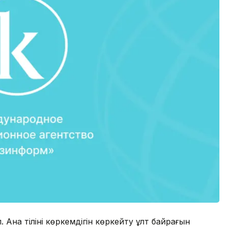
іл. Ана тілінің көркемдігін көркейту ұлт байрағын