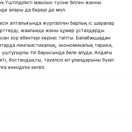
Үштілділіктің маңызын түсіне білген жанның
інде алары да берері де мол.
сі» апталығында жүргізілген барлық іс шаралар
ірттердің, жаңалыққа жаны құмар ұстаздардың
асан зор еңбектері көрініс тапты. Балабақшадан
ыптарда лингвистикалық, экономикалық тарихи,
штұғырлы тіл барысында белең алуда. Алдағы
ктің, бостандықтың, тәуелсіз ел ұландарының бүкіл
 екендігінің кепілі.