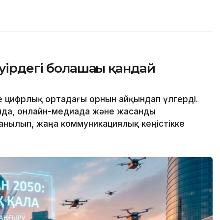
уірдегі болашағы қандай
нде цифрлық ортадағы орнын айқындап үлгерді.
ияда, онлайн-медиада және жасанды
анылып, жаңа коммуникациялық кеңістікке