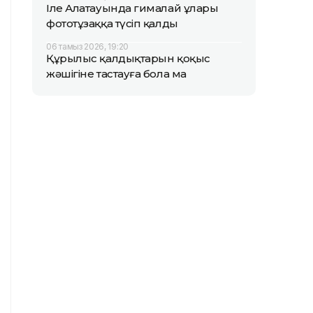
Іле Алатауында гималай ұлары
фототұзаққа түсіп қалды
06 тамыз 2026, 19:20
Құрылыс қалдықтарын қоқыс
жәшігіне тастауға бола ма