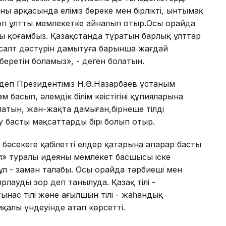
ның арқасында еліміз береке мен бірліктің, ынтымақ
көп ұлтты мемлекетке айналып отыр.Осы орайда
ты қоғамбыз. Қазақстанда тұратын барлық ұлттар
 салт дәстүрін дамытуға барынша жағдай
беретін боламыз», - деген болатын.
» деп Президентіміз Н.Ә.Назарбаев ұстаным
басып, әлемдік білім кеңістігінің құпияларына
 алатын, жан-жақта дамыған,бірнеше тілді
у басты мақсаттардың бірі болып отыр.
к бәсекеге қабілетті елдер қатарына апарар басты
іл» туралы идеяны мемлекет басшысы іске
л - заман талабы. Осы орайда тәрбиеші мен
рлауды зор деп танылуда. Қазақ тілі -
атынас тілі және ағылшын тілі - жаһандық
иқалы үндеуінде атап көрсетті.