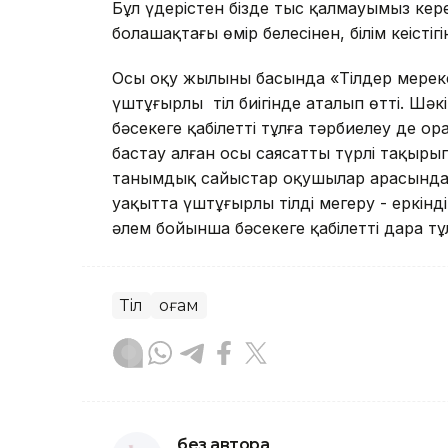
Бұл үдерістен бізде тыс қалмауымыз керек.
болашақтағы өмір белесінен, білім кеңістіг
Осы оқу жылының басында «Тілдер мереке
үштұғырлы тіл биігінде аталып өтті. Шәк
бәсекеге қабілетті тұлға тәрбиелеу де ор
бастау алған осы саясаттың түрлі тақыр
танымдық сайыстар оқушылар арасында ү
уақытта үштұғырлы тілді меңгеру - еркінді
әлем бойынша бәсекеге қабілетті дара тұлға
Тіл
Қоғам
без автора