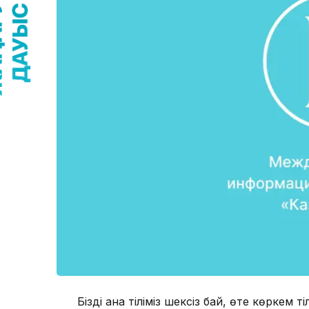
Біздің ана тіліміз шексіз бай, өте көркем т