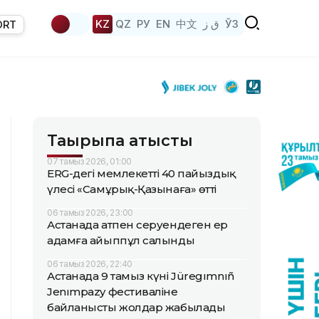
KZ
QZ
РУ
EN
中文
ق ز
ЎЗ
ORT
Тақырыпқа қатысты
07 тамыз 2026, 01:00
ERG-дегі мемлекеттің 40 пайыздық
үлесі «Самұрық-Қазынаға» өтті
06 тамыз 2026, 23:00
Астанада атпен серуендеген ер
адамға айыппұл салынды
06 тамыз 2026, 22:40
Астанада 9 тамыз күні Jüregımnıñ
Jenımpazy фестиваліне
байланысты жолдар жабылады