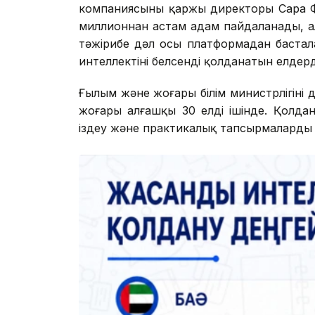
компаниясының қаржы директоры Сара Ф
миллионнан астам адам пайдаланады, 
тәжірибе дәл осы платформадан бастал
интеллектіні белсенді қолданатын елдерд
Ғылым және жоғары білім министрлігінің 
жоғары алғашқы 30 елдің ішінде. Қолда
іздеу және практикалық тапсырмаларды