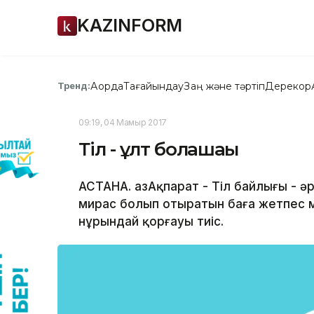
KAZINFORM
Ақорда
Тағайындау
Заң және тәртіп
Дерекқор
Тренд:
09:19, 04 Мамыр 2017
Тіл - ұлт болашағы
АСТАНА. ҚазАқпарат - Тіл байлығы - 
мирас болып отыратын баға жетпес мұ
нұрындай қорғауы тиіс.