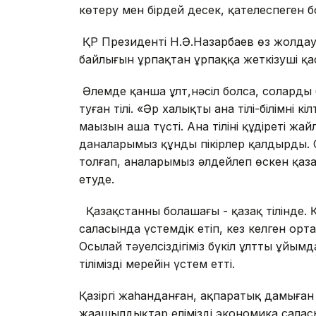
көтеру мен бірдей десек, қателеспеген 
ҚР Президенті Н.Ә.Назарбаев өз жолдауы
байлығын ұрпақтан ұрпаққа жеткізуші қа
Әлемде қанша ұлт,нәсіл болса, соларды 
туған тілі. «Әр халықтың ана тілі-білімнің к
маңызын аша түсті. Ана тілінің құдіреті
даналарымыз құнды пікірлер қалдырды.
толғап, аналарымыз әлдейлеп өскен қазақ 
етуде.
Қазақстанның болашағы - қазақ тілінде. Қа
саласында үстемдік етіп, кез келген орта
Осылай тәуелсіздігіміз бүкіл ұлтты ұйым
тіліміздің мерейін үстем етті.
Қазіргі жаһанданған, ақпаратық дамыған
жаңашылдықтар еліміздің экономика саласын