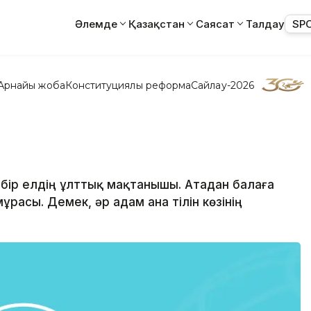
Әлемде
Қазақстан
Саясат
Талдау
SP
Арнайы жоба
Конституциялық реформа
Сайлау-2026
әрбір елдің ұлттық мақтанышы. Атадан балаға
расы. Демек, әр адам ана тілін көзінің