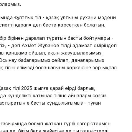
болармыз.
нда «ұлттық тіл - қазақ ұлтының рухани мәдени
сиетті құрал» деп баста көрсеткен болатын.
бір бірінен даралап тұратын басты бойтұмары -
ілті», - деп Ахмет Жұбанов тілдің адамзат өміріндегі
 жайлы қаншама ойшыл, ақын жазушыларымыз,
 Осынау бабаларымыз сөйлеп, даналарымыз
тілінің еліміздің болашағының көркеюіне зор ықпал
зақ тілі 2025 жылға қарай өңірдің барлық
да күнделікті қатынас тіліне айналары сөзсіз.
дастыратын ең басты құндылығымыз - туған
 ғасырында болып жатқан түрлі өзгерістермен
а да, білім беру жүйесіне де тың ізденістерді