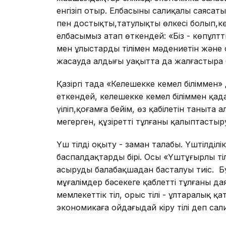
енгізіп отыр. Елбасының салиқалы саясаты
пен достықтың,татулықтың өлкесі болып,
елбасымыз атап өткендей: «Біз - көпұлт
мен ұлыстардың тілімен мәдениетін және
жасауда алдыңғы уақытта да жалғастыра 
Қазіргі таңда «Келешекке кемел біліммен
еткендей, келешекке кемел біліммен қадам 
үңіліп,қоғамға бейім, өз қабілетін таныта
меңгерген, құзіретті тұлғаны қалыптастыр
Үш тілді оқыту - заман талабы. Үштілділі
баспалдақтардың бірі. Осы «Үштұғырлы т
асыруды балабақшадан басталуы тиіс. Бұ
мұғалімдер бәсекеге қаблетті тұлғаны дая
мемлекеттік тіл, орыс тілі - ұлтаралық қ
экономикаға ойдағыдай кіру тілі деп сал