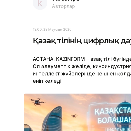
Авторлар
13:00, 28 Маусым 2026
Қазақ тілінің цифрлық дә
АСТАНА. KAZINFORM – Қазақ тілі бүгі
Ол әлеуметтік желіде, киноиндустр
интеллект жүйелерінде кеңінен қолд
еніп келеді.