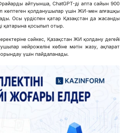
райардың айтуынша, ChatGPT-ді апта сайын 900
ал көптеген қолданушылар үшін ЖИ-мен алғашқы
ады. Осы үрдіспен қатар Қазақстан да жасанды
ің қатарына қосылып отыр.
деректеріне сәйкес, Қазақстан ЖИ қолдану деңгейі
нушылар нейрожеліні көбіне мәтін жазу, ақпарат
 орындау үшін пайдаланады.