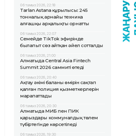
06 тамыз 2026, 22:18
Tarlan Astana құрылысы: 245
тонналық арнайы техника
алғашқы арқалықты орнатты
06 тамыз 2026, 22:07
Семейде TikTok эфирінде
былапыт сөз айтқан әйел сотталды
06 тамыз 2026, 21:00
Алматыда Central Asia Fintech
Summit 2026 саммиті өтеді
06 тамыз 2026, 20:40
Ақтау әкімі баланың өмірін сақтап
қалған полиция қызметкерлерін
марапаттады
06 тамыз 2026, 20:30
Алматыда МИБ пен ПИК
қарыздары коммуналдық төлем
түбіртегінде көрсетіледі
06 тамыз 2026, 19:30