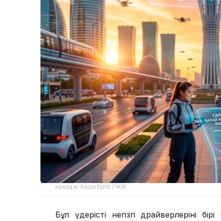
коллаж: Kazinform / ЖИ
Бұл үдерістің негізгі драйверлерінің б