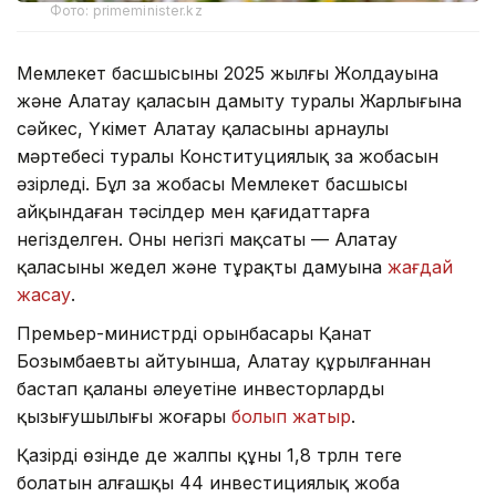
Фото: primeminister.kz
Мемлекет басшысының 2025 жылғы Жолдауына
және Алатау қаласын дамыту туралы Жарлығына
сәйкес, Үкімет Алатау қаласының арнаулы
мәртебесі туралы Конституциялық заң жобасын
әзірледі. Бұл заң жобасы Мемлекет басшысы
айқындаған тәсілдер мен қағидаттарға
негізделген. Оның негізгі мақсаты — Алатау
қаласының жедел және тұрақты дамуына
жағдай
жасау
.
Премьер-министрдің орынбасары Қанат
Бозымбаевтың айтуынша, Алатау құрылғаннан
бастап қаланың әлеуетіне инвесторлардың
қызығушылығы жоғары
болып жатыр
.
Қазірдің өзінде де жалпы құны 1,8 трлн теңге
болатын алғашқы 44 инвестициялық жоба