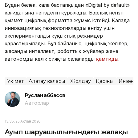
Бұдан бөлек, қала бастапқыдан «Digital by default»
қағидатына негізделіп құрылады. Барлық негізгі
қызмет цифрлық форматта жұмыс істейді. Қалада
инновациялық технологияларды енгізу үшін
эксперименталды құқықтық режимдер
қарастырылады. Бұл байланыс, цифрлық желілер,
жасанды интеллект, роботтық жүйелер және
автономды көлік сияқты салаларды
қамтиды
.
Үкімет
Алатау қаласы
Жолдау
Қаржы
Инвест
Руслан Ғаббасов
Авторлар
13:35, 25 Ақпан 2026
Ауыл шаруашылығындағы жалақы