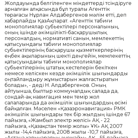
Жолдауында белгіленген міндеттерді түсіндіруге
арналған алқасында бұл туралы Агенттік
төрағасы Нұрлан Алдабергенов мәлім етті, деп
хабарлайды ҚазАқпарат. «Агенттік табиғи
монополиялар субьектілері персоналының,
оның ішінде әкімшілікті-басқарушылық
персоналдың, нормативті санын, мемлекеттің
қатысуындағы табиғи монополиялар
субьектілерінің басқарушы қызметкерлерінің
еңбек ақыларының шекті деңгейін, мемлекеттің
қатысуындағы табиғи монополиялар
субьектілерінің штатық кестелерін бекіткен
немесе келіскен кезде әкімшілік шығындарды
оңтайландыру жұмыстарын жалғастыратын
болады», - деді Н. Алдабергенов. Оның
айтуынша, былтыр коммуналдық салада да,
сондай-ақ навигация мен темір жол
салаларында да әкімшілік шығындардың өсімі
байқалған. Мәселен «Қазаэронавигация» РМК
әкімшілік шығындары тек бір жылдың ішінде 67
пайызға, «Жамбыл электр желісі» АҚ - 22
пайызға, «Қазақстан темір жолы» ҰК» АҚ 2007
жылы -14,4 пайызға, 2008 жылы -10,7 пайызға,
«Астана халықаралық әуежайы» АҚ - 55 пайызға