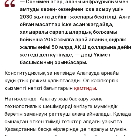
— Сонымен қатар, қаланы инфрақұрылыммен
қамтуды кезең-кезеңімен іске асыру үшін
2030 жылға дейінгі жоспары бекітілді. Алға
қойған мақсаттар іске асқан жағдайда,
халықаралық сарапшылардың болжамы
бойынша 2050 жылға қарай қаланың өңірлік
жалпы өнімі 50 млрд АҚШ долларына дейін
жетеді деп күтілуде, — деді Үкімет
басшысының орынбасары.
Конституциялық заң негізінде Алатауда арнайы
құқықтық режим қалыптасады. Ол кәсіпкерлік
қызметтің негізгі бағыттарын
қамтиды
.
Нәтижесінде, Алатау жаңа басқару және
технологиялық шешімдерді енгізуге мүмкіндік
беретін заманауи реттеуші алаңға айналады. Қалада
сынақтан өткен тиімді тетіктер алдағы уақытта
Қазақстанның басқа өңірлерінде де таралуы мүмкін.