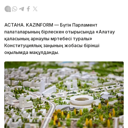
АСТАНА. KAZINFORM — Бүгін Парламент
палаталарының бірлескен отырысында «Алатау
қаласының арнаулы мәртебесі туралы»
Конституциялық заңының жобасы бірінші
оқылымда мақұлданды.