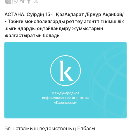
АСТАНА. Сәуірдің 15-і. ҚазАқпарат /Ернұр Ақанбай/
- Табиғи монополияларды реттеу агенттігі әкімшілік
шығындарды оңтайландыру жұмыстарын
жалғастыратын болады.
Бүгін аталмыш ведомствоның Елбасы