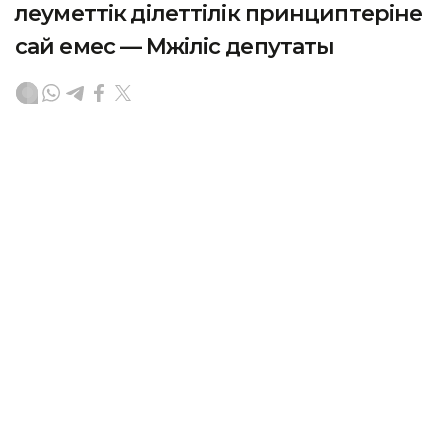
әлеуметтік әділеттілік принциптеріне
сай емес — Мәжіліс депутаты
АСТАНА. KAZINFORM — Ауыл шаруашылығы
саласындағы жалақы әлеуметтік әділеттілік
принциптеріне сәйкес келмейді. Бұл туралы
Мәжілістің жалпы отырысында Премьер-министрдің
орынбасары — Ұлттық экономика министрі Серік
Жұманғаринге сауал жолдаған депутат Тілектес
Адамбеков айтты.