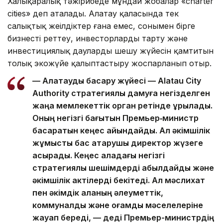
Халықаралық тәжірибеде мұндай жобалар «charter
cities» деп аталады. Алатау қаласында тек
салықтық жеңілдіктер ғана емес, сонымен бірге
бизнесті реттеу, инвесторларды тарту және
инвестициялық дауларды шешу жүйесін қамтитын
толық экожүйе қалыптастыру жоспарланып отыр.
— Алатауды басқару жүйесі — Alatau City
Authority стратегиялық дамуға негізделген
жаңа мемлекеттік орган ретінде құрылады.
Оның негізгі бағытын Премьер‑министр
басқаратын кеңес айқындайды. Ал әкімшілік
жұмысты бас атқарушы директор жүзеге
асырады. Кеңес қаладағы негізгі
стратегиялық шешімдерді қабылдайды және
әкімшілік актілерді бекітеді. Ал мәслихат
пен әкімдік қаланың әлеуметтік,
коммуналдық және қоғамдық мәселелеріне
жауап береді, — деді Премьер-министрдің