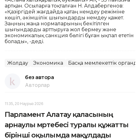
артқан. Осыларға тоқталған Н. Алдабергенов:
«Қазіргідей жағдайда қатаң үнемдеу режіміне
көшіп, әкімшілік шығындарды үнемдеу қажет.
Заңның жаңа нормаларының бекітілген
шығындарды арттыруға жол бермеу және
экономикалық санкция бөлігі бұған ықпал ететін
болады», -деді.
Жолдау
Экономика
Басқа мемлекеттік органд
без автора
Авторлар
11:35, 20 Наурыз 2026
Парламент Алатау қаласының
арнаулы мәртебесі туралы құжатты
бірінші оқылымда мақұлдады