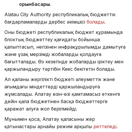
орынбасары.
Alatau City Authority республикалық бюджеттік
бағдарламалардың дербес әкімшісі
болады
.
Оның бюджеті республикалық бюджет құрамында
блоктық бюджеттеу қағидаты бойынша
қалыптасып, негізінен инфрақұрылымды дамытуға
және ұзақ мерзімді жобаларды қолдауға
бағытталады. Өз кезегінде жобаларды іріктеу мен
қаржыландыру тәртібін Кеңес бекітетін болады.
Ал қаланың жергілікті бюджеті әлеуметтік және
ағымдағы міндеттерді қаржыландыруға
жұмсалады. Алатау өзін-өзі қамтамасыз еткенге
дейін қала бюджетінен басқа бюджеттерге
қаражат алуға жол берілмейді.
Мұнымен қоса, Алатау қаласының жер
қатынастары арнайы режим арқылы
реттеледі
.