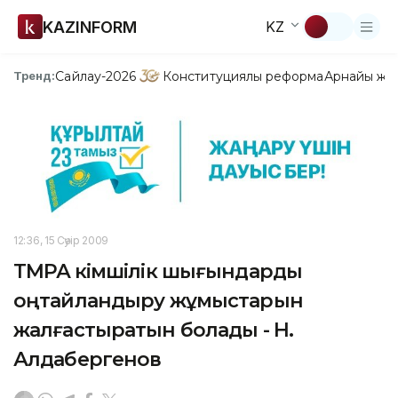
KAZINFORM
KZ
Сайлау-2026
Конституциялық реформа
Арнайы жо
Тренд:
12:36, 15 Сәуір 2009
ТМРА әкімшілік шығындарды
оңтайландыру жұмыстарын
жалғастыратын болады - Н.
Алдабергенов