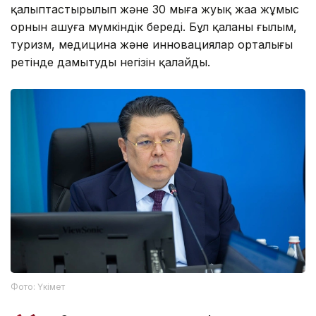
қалыптастырылып және 30 мыңға жуық жаңа жұмыс
орнын ашуға мүмкіндік береді. Бұл қаланың ғылым,
туризм, медицина және инновациялар орталығы
ретінде дамытудың негізін қалайды.
Фото: Үкімет