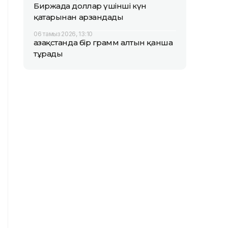
Биржада доллар үшінші күн
қатарынан арзандады
06 тамыз 2026, 13:10
Қазақстанда бір грамм алтын қанша
тұрады