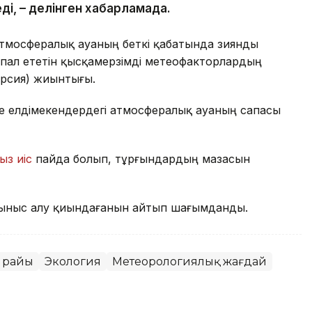
ді, – делінген хабарламада.
атмосфералық ауаның беткі қабатында зиянды
пал ететін қысқамерзімді метеофакторлардың
ерсия) жиынтығы.
де елдімекендердегі атмосфералық ауаның сапасы
ыз иіс
пайда болып, тұрғындардың мазасын
ыныс алу қиындағанын айтып шағымданды.
 райы
Экология
Метеорологиялық жағдай