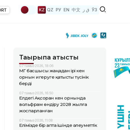
KZ
QZ
РУ
EN
中文
ق ز
ЎЗ
ORT
Тақырыпқа қатысты
07 тамыз 2026, 18:06
ҚМГ басшысы жаңадан ірі кен
орнын игеруге қатысты түсінік
берді
07 тамыз 2026, 16:50
Елдегі Ақсоран кен орнында
вольфрам өндіру 2028 жылға
жоспарланған
07 тамыз 2026, 11:08
Елімізде бір апта ішінде әлеуметтік