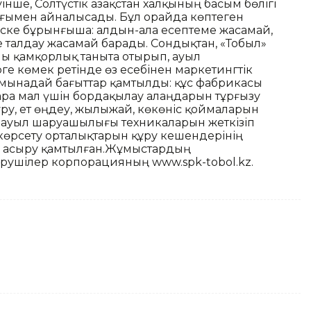
нше, Солтүстік Қазақстан халқының басым бөлігі
ғымен айналысады. Бұл орайда көптеген
ске бұрынғыша: алдын-ала есептеме жасамай,
талдау жасамай барады. Сондықтан, «Тобыл»
ы қамқорлық таныта отырып, ауыл
 көмек ретінде өз есебінен маркетингтік
ы мынадай бағыттар қамтылды: құс фабрикасы
қара мал үшін бордақылау алаңдарын тұрғызу
ұру, ет өңдеу, жылыжай, көкөніс қоймаларын
, ауыл шаруашылығы техникаларын жеткізіп
көрсету орталықтарын құру кешендерінің
 асыру қамтылған.Жұмыстардың
рушілер корпорацияның www.spk-tobol.kz.