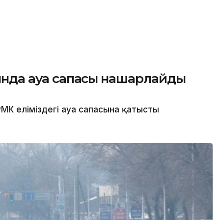
сында ауа сапасы нашарлайды
МК еліміздегі ауа сапасына қатысты