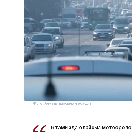
Фото: Алматы қаласының әкімдігі
6 тамызда қолайсыз метеороло