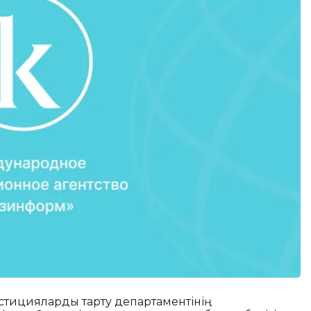
естицияларды тарту департаментінің