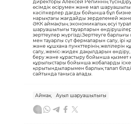
директоры Алексей Репиннің түсіндіруі
өсімдік өсірумен және мал шаруашылы
кәсіпкерлер дағды бойынша бұл бизне
нарықтағы жағдайды зерделемей және 
ӘКК аймақтың экономикалық өсуі турал
шаруашылығы тауарларын өндірушілерге
зерттеулер жүргізді.Зерттеуге барлығ
мен тауарлы сүт фермаларын салу, ірі 
және құшхана пункттерінің желілерін қ
салу, жеміс-жидек дақылдарын өндіру
беру және құрастыру бойынша қызмет 
құрылыстары бойынша жобаларды іске
қорытындыларымен барлық талап білді
сайтында таныса алады.
Аймақ
Ауыл шаруашылығы