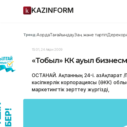
KAZINFORM
Ақорда
Тағайындау
Заң және тәртіп
Дерекқор
Тренд:
15:01, 24 Ақпан 2009
«Тобыл» ӘКК ауыл бизнес
ҚОСТАНАЙ. Ақпанның 24-і. ҚазАқпарат 
кәсіпкерлік корпорациясы (ӘКК) обл
маркетингтік зерттеу жүргізді,