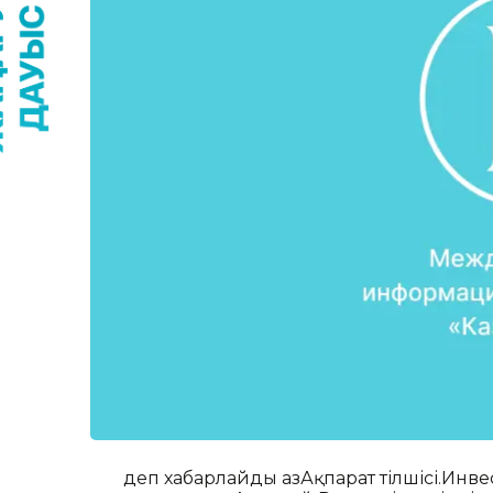
деп хабарлайды ҚазАқпарат тілшісі.Инв