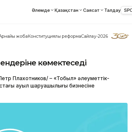
Әлемде
Қазақстан
Саясат
Талдау
SP
Арнайы жоба
Конституциялық реформа
Сайлау-2026
мендеріне көмектеседі
/Петр Плахотников/ – «Тобыл» әлеуметтік-
ыстағы ауыл шаруашылығы бизнесіне