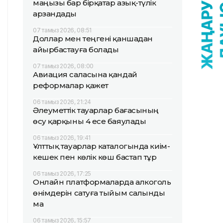
маңызы бар бірқатар азық-түлік
арзандады
07 тамыз 2026, 08:51
Доллар мен теңгені қаншадан
айырбастауға болады
07 тамыз 2026, 08:00
Авиация саласына қандай
реформалар қажет
06 тамыз 2026, 21:24
Әлеуметтік тауарлар бағасының
өсу қарқыны 4 есе баяулады
06 тамыз 2026, 19:41
Ұлттық тауарлар каталогында киім-
кешек пен көлік көш бастап тұр
06 тамыз 2026, 17:25
Онлайн платформаларда алкоголь
өнімдерін сатуға тыйым салынды
ма
06 тамыз 2026, 15:57