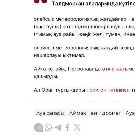
Талдықорған қалаларында күтіле
Қолайсыз метеорологиялық жағдайлар – 
(ластаушы) заттардың шоғырлануына ық
(тымық ауа райы, жеңіл жел, тұман, инв
Қолайсыз метеорологиялық жағдай кезін
нашарлауы ықтимал.
Айта кетейік, Петропавлда
өткір жағымс
қашырды.
Ал Орал тұрғындары
полигон түтінінен
т
Ауа сапасы
Аймақ
Қазгидромет
Ауа