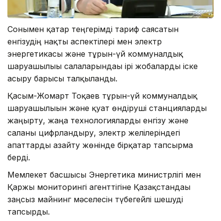
Сонымен қатар теңгерімді тариф саясатын
енгізудің нақты аспектілері мен электр
энергетикасы және тұрғын-үй коммуналдық
шаруашылығы салаларындағы ірі жобаларды іске
асыру барысы талқыланды.
Қасым-Жомарт Тоқаев тұрғын-үй коммуналдық
шаруашылығын және қуат өндіруші станцияларды
жаңғырту, жаңа технологияларды енгізу және
саланы цифрландыру, электр желілеріндегі
апаттарды азайту жөнінде бірқатар тапсырма
берді.
Мемлекет басшысы Энергетика министрлігі мен
Қаржы мониторингі агенттігіне Қазақстандағы
заңсыз майнинг мәселесін түбегейлі шешуді
тапсырды.