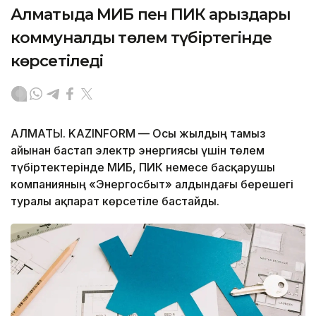
Алматыда МИБ пен ПИК қарыздары
коммуналдық төлем түбіртегінде
көрсетіледі
АЛМАТЫ. KAZINFORM — Осы жылдың тамыз
айынан бастап электр энергиясы үшін төлем
түбіртектерінде МИБ, ПИК немесе басқарушы
компанияның «Энергосбыт» алдындағы берешегі
туралы ақпарат көрсетіле бастайды.