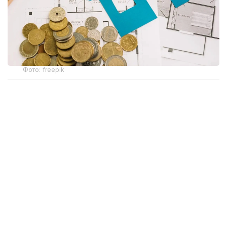
Фото: freepik
Бұл жаңашылдық тек «Алатау Жарық Компаниясы»
АҚ «Энергосбыт» филиалымен электрмен
жабдықтау шартын жасасқан Алматы қаласы мен
Алматы облысы тұтынушыларына ғана қатысты
болмақ.
Ұйым мәліметінше, бұл өзгеріс пәтер иелеріне өз
үйлері бойынша қарыздың бар-жоғын уақытылы
біліп отыруға және басқарушы ұйымның электр
энергиясын төлеу бойынша міндетін қаншалықты
орындап жатқанын бақылауға мүмкіндік береді.