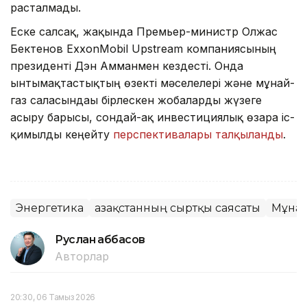
расталмады.
Еске салсақ, жақында Премьер-министр Олжас
Бектенов ExxonMobil Upstream компаниясының
президенті Дэн Амманмен кездесті. Онда
ынтымақтастықтың өзекті мәселелері және мұнай-
газ саласындағы бірлескен жобаларды жүзеге
асыру барысы, сондай-ақ инвестициялық өзара іс-
қимылды кеңейту
перспективалары талқыланды
.
Энергетика
Қазақстанның сыртқы саясаты
Мұна
Руслан Ғаббасов
Авторлар
20:30, 06 Тамыз 2026