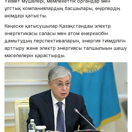
Үкімет мүшелері, мемлекеттік органдар мен
ұлттық компаниялардың басшылары, өңірлердің
әкімдері қатысты.
Кеңеске қатысушылар Қазақстандағы электр
энергетикасы саласы мен атом өнеркәсібін
дамытудың перспективаларын, энергия тиімділігін
арттыру және электр энергиясы тапшылығын шешу
мәселелерін қарастырды.