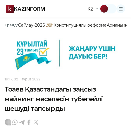
KAZINFORM
KZ
Сайлау-2026
Конституциялық реформа
Арнайы жо
Тренд:
19:17, 02 Наурыз 2022
Тоқаев Қазақстандағы заңсыз
майнинг мәселесін түбегейлі
шешуді тапсырды