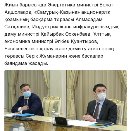
Жиын барысында Энергетика министрі Болат
Ақшолақов, «Самұрық-Қазына» акционерлік
қоғамының басқарма төрағасы Алмасадам
Сәтқалиев, Индустрия және инфрақұрылымдық
даму министрі Қайырбек Өскенбаев, Ұлттық
экономика министрі Әлібек Қуантыров,
Бәсекелестікті қорғау және дамыту агенттігінің
төрағасы Серік Жұманғарин және басқалар
баяндама жасады.