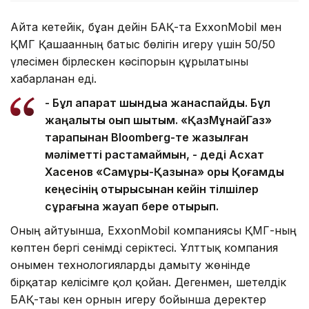
Айта кетейік, бұған дейін БАҚ-та ExxonMobil мен
ҚМГ Қашағанның батыс бөлігін игеру үшін 50/50
үлесімен бірлескен кәсіпорын құрылатыны
хабарланған еді.
- Бұл ақпарат шындыққа жанаспайды. Бұл
жаңалықты оқып шықтым. «ҚазМұнайГаз»
тарапынан Bloomberg-те жазылған
мәліметті растамаймын, - деді Асхат
Хасенов «Самұрық-Қазына» қоры Қоғамдық
кеңесінің отырысынан кейін тілшілер
сұрағына жауап бере отырып.
Оның айтуынша, ExxonMobil компаниясы ҚМГ-ның
көптен бергі сенімді серіктесі. Ұлттық компания
онымен технологияларды дамыту жөнінде
бірқатар келісімге қол қойған. Дегенмен, шетелдік
БАҚ-тағы кен орнын игеру бойынша деректер