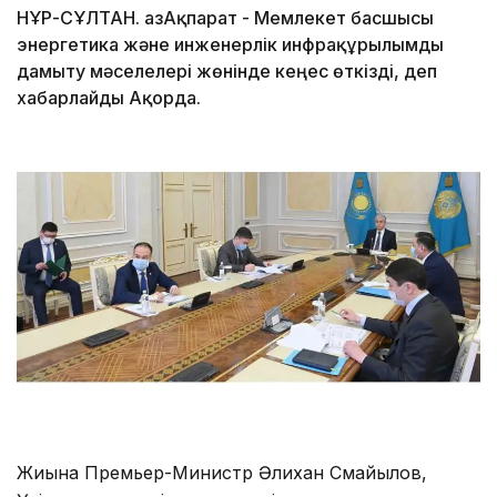
НҰР-СҰЛТАН. ҚазАқпарат - Мемлекет басшысы
энергетика және инженерлік инфрақұрылымды
дамыту мәселелері жөнінде кеңес өткізді, деп
хабарлайды Ақорда.
Жиынға Премьер-Министр Әлихан Смайылов,