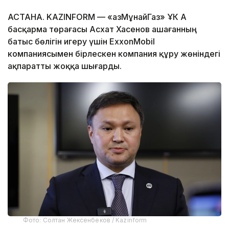
АСТАНА. KAZINFORM — «ҚазМұнайГаз» ҰК АҚ
басқарма төрағасы Асхат Хасенов Қашағанның
батыс бөлігін игеру үшін ExxonMobil
компаниясымен бірлескен компания құру жөніндегі
ақпаратты жоққа шығарды.
Фото: Солтан Жексенбеков / Kazinform