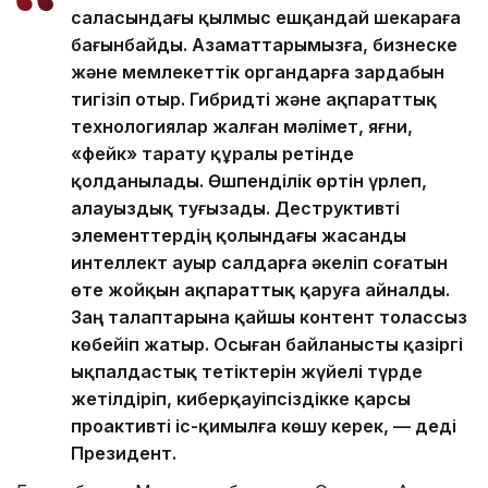
саласындағы қылмыс ешқандай шекараға
бағынбайды. Азаматтарымызға, бизнеске
және мемлекеттік органдарға зардабын
тигізіп отыр. Гибридті және ақпараттық
технологиялар жалған мәлімет, яғни,
«фейк» тарату құралы ретінде
қолданылады. Өшпенділік өртін үрлеп,
алауыздық туғызады. Деструктивті
элементтердің қолындағы жасанды
интеллект ауыр салдарға әкеліп соғатын
өте жойқын ақпараттық қаруға айналды.
Заң талаптарына қайшы контент толассыз
көбейіп жатыр. Осыған байланысты қазіргі
ықпалдастық тетіктерін жүйелі түрде
жетілдіріп, киберқауіпсіздікке қарсы
проактивті іс-қимылға көшу керек, — деді
Президент.