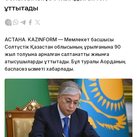
құттықтады
АСТАНА. KAZINFORM — Мемлекет басшысы
Солтүстік Қазақстан облысының құрылғанына 90
жыл толуына арналған салтанатты жиынға
қатысушыларды құттықтады. Бұл туралы Ақорданың
баспасөз қызметі хабарлады.