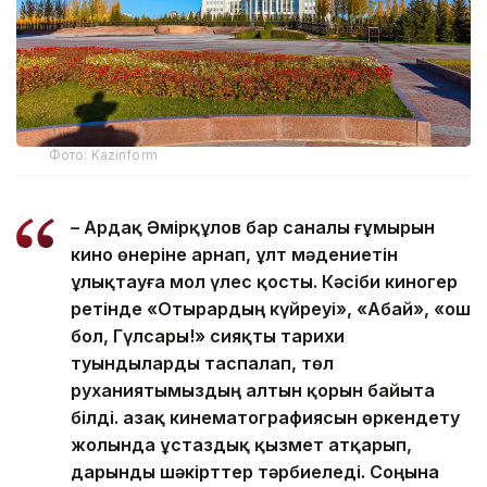
Фото: Kazinform
– Ардақ Әмірқұлов бар саналы ғұмырын
кино өнеріне арнап, ұлт мәдениетін
ұлықтауға мол үлес қосты. Кәсіби киногер
ретінде «Отырардың күйреуі», «Абай», «Қош
бол, Гүлсары!» сияқты тарихи
туындыларды таспалап, төл
руханиятымыздың алтын қорын байыта
білді. Қазақ кинематографиясын өркендету
жолында ұстаздық қызмет атқарып,
дарынды шәкірттер тәрбиеледі. Соңына