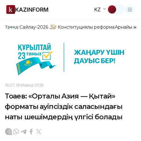
KAZINFORM
KZ
Сайлау-2026
Конституциялық реформа
Арнайы жо
Тренд:
16:07, 18 Мамыр 2026
Тоқаев: «Орталық Азия — Қытай»
форматы қауіпсіздік саласындағы
нақты шешімдердің үлгісі болады