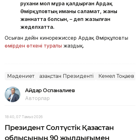
рухани мол мұра қалдырған Ардақ
Әмірқұловтың иманы саламат, жаны
жәннатта болсын, – деп жазылған
жеделхатта.
Осыған дейін кинорежиссер Ардақ Әмірқұловтың
өмірден өткені туралы
жаздық.
Мәдениет
Қазақстан Президенті
Кемел Тоқаев
Айдар Оспаналиев
Авторлар
18:40, 07 Тамыз 2026
Президент Солтүстік Қазақстан
облысының 90 жылдығымен