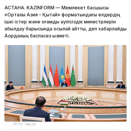
АСТАНА. KAZINFORM — Мемлекет басшысы
«Орталық Азия – Қытай» форматындағы елдердің
ішкі істер және қоғамдық қауіпсіздік министрлерін
қабылдау барысында осылай айтты, деп хабарлайды
Ақорданың баспасөз қызметі.
Фото: Ақорда