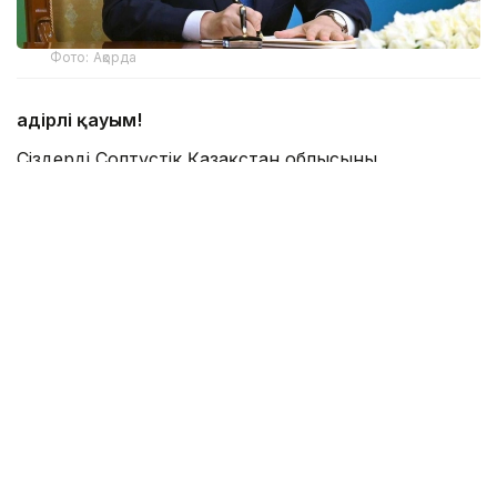
Фото: Ақорда
Қадірлі қауым!
Сіздерді Солтүстік Қазақстан облысының
құрылғанына 90 жыл толуымен шын жүректен
құттықтаймын!
Осы уақыт ішінде Қызылжар өңірі дамудың даңғыл
жолынан өтіп, шежірелі өлкеге айналды.
Қазіргі таңда Солтүстік Қазақстан еліміздің астықты
аймағының бірі саналады. Дихандарымыз егіншілік
кәсіптің қыр-сырын меңгеріп, мемлекетіміздің азық-
түлік қауіпсіздігін қамтамасыз етуге зор еңбек сіңіріп
жүр.
Аймақта ауыл шаруашылығымен қатар өңдеу
өнеркәсібі, машина жасау салалары қарқынды