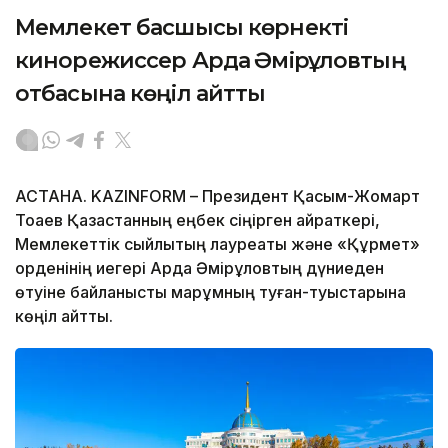
Мемлекет басшысы көрнекті
кинорежиссер Ардақ Әмірқұловтың
отбасына көңіл айтты
АСТАНА. KAZINFORM – Президент Қасым-Жомарт
Тоқаев Қазақстанның еңбек сіңірген қайраткері,
Мемлекеттік сыйлықтың лауреаты және «Құрмет»
орденінің иегері Ардақ Әмірқұловтың дүниеден
өтуіне байланысты марқұмның туған-туыстарына
көңіл айтты.