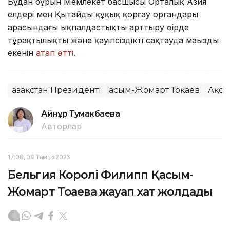
Бұдан бұрын Мемлекет басшысы Орталық Азия
елдері мен Қытайдың құқық қорғау органдары
арасындағы ықпалдастықты арттыру өңірде
тұрақтылықты және қауіпсіздікті сақтауда маңызды
екенін
атап өтті.
Қазақстан Президенті
Қасым-Жомарт Тоқаев
Ақор
Айнұр Тумакбаева
Авторлар
17:08, 08 Тамыз 2026
Бельгия Королі Филипп Қасым-
Жомарт Тоқаевқа жауап хат жолдады