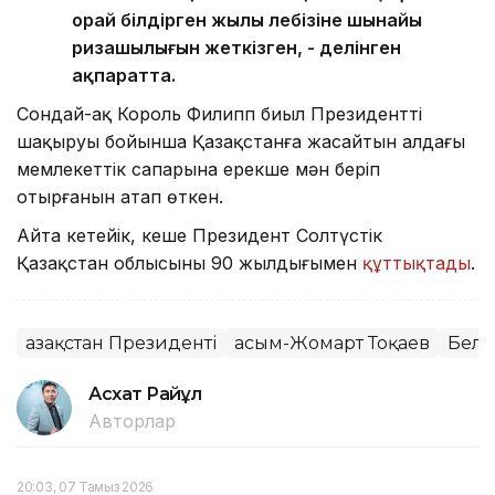
орай білдірген жылы лебізіне шынайы
ризашылығын жеткізген, - делінген
ақпаратта.
Сондай-ақ Король Филипп биыл Президенттің
шақыруы бойынша Қазақстанға жасайтын алдағы
мемлекеттік сапарына ерекше мән беріп
отырғанын атап өткен.
Айта кетейік, кеше Президент Солтүстік
Қазақстан облысының 90 жылдығымен
құттықтады
.
Қазақстан Президенті
Қасым-Жомарт Тоқаев
Бель
Асхат Райқұл
Авторлар
20:03, 07 Тамыз 2026