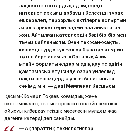
лаңкестік топтардың адамдарды
интернет арқылы арбауын белсенді түрде
әшкерелеп, террорлық актілерге астыртын
әзірлік әрекеттерін алдын ала анықтаған
жөн. Айтылған қатерлердің бәрі бір-бірімен
тығыз байланысты. Оған тек жан-жақты,
кешенді түрде күш-жігер біріктіре отырып
төтеп бере аламыз. «Орталық Азия —
Қытай» форматы елдеріміздің қауіпсіздігін
қамтамасыз ету ісінде өзара үйлесімді,
нақты шешімдердің үлгісі болатынына
сенімдімін, — деді Мемлекет басшысы.
Қасым-Жомарт Тоқаев қоғамдық және
экономикалық тыныс-тіршіліктің онлайн кеңістікке
ойысуы киберқауіпсіздік мәселесін мүлдем жаңа
деңгейге көтерді деп санайды.
— Ақпараттық технологиялар