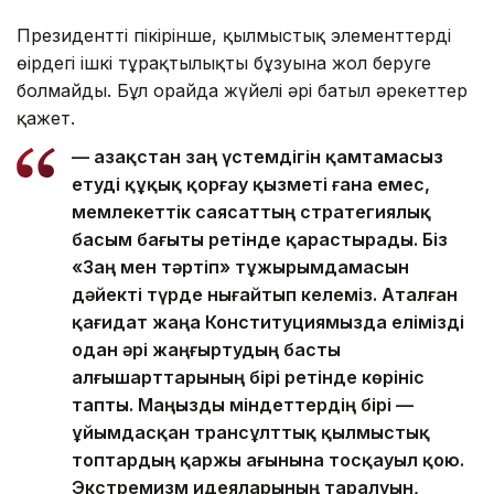
Президенттің пікірінше, қылмыстық элементтердің
өңірдегі ішкі тұрақтылықты бұзуына жол беруге
болмайды. Бұл орайда жүйелі әрі батыл әрекеттер
қажет.
— Қазақстан заң үстемдігін қамтамасыз
етуді құқық қорғау қызметі ғана емес,
мемлекеттік саясаттың стратегиялық
басым бағыты ретінде қарастырады. Біз
«Заң мен тәртіп» тұжырымдамасын
дәйекті түрде нығайтып келеміз. Аталған
қағидат жаңа Конституциямызда елімізді
одан әрі жаңғыртудың басты
алғышарттарының бірі ретінде көрініс
тапты. Маңызды міндеттердің бірі —
ұйымдасқан трансұлттық қылмыстық
топтардың қаржы ағынына тосқауыл қою.
Экстремизм идеяларының таралуын,