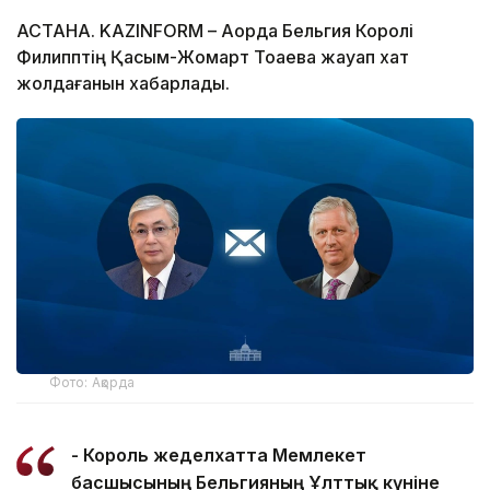
АСТАНА. KAZINFORM – Ақорда Бельгия Королі
Филипптің Қасым-Жомарт Тоқаевқа жауап хат
жолдағанын хабарлады.
Фото: Ақорда
- Король жеделхатта Мемлекет
басшысының Бельгияның Ұлттық күніне