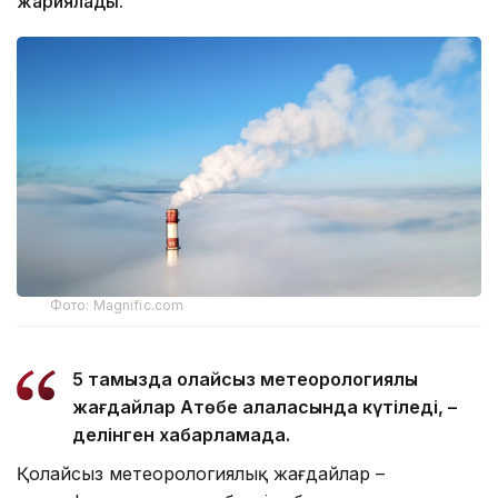
жариялады.
Фото: Magnific.com
5 тамызда қолайсыз метеорологиялық
жағдайлар Ақтөбе қалаласында күтіледі, –
делінген хабарламада.
Қолайсыз метеорологиялық жағдайлар –