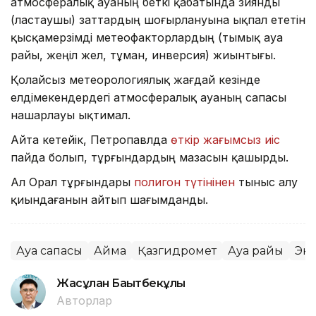
атмосфералық ауаның беткі қабатында зиянды
(ластаушы) заттардың шоғырлануына ықпал ететін
қысқамерзімді метеофакторлардың (тымық ауа
райы, жеңіл жел, тұман, инверсия) жиынтығы.
Қолайсыз метеорологиялық жағдай кезінде
елдімекендердегі атмосфералық ауаның сапасы
нашарлауы ықтимал.
Айта кетейік, Петропавлда
өткір жағымсыз иіс
пайда болып, тұрғындардың мазасын қашырды.
Ал Орал тұрғындары
полигон түтінінен
тыныс алу
қиындағанын айтып шағымданды.
Ауа сапасы
Аймақ
Қазгидромет
Ауа райы
Эк
Жасұлан Бақытбекұлы
Авторлар