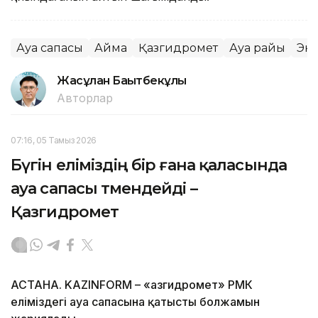
Ауа сапасы
Аймақ
Қазгидромет
Ауа райы
Эк
Жасұлан Бақытбекұлы
Авторлар
07:16, 05 Тамыз 2026
Бүгін еліміздің бір ғана қаласында
ауа сапасы төмендейді –
Қазгидромет
АСТАНА. KAZINFORM – «Қазгидромет» РМК
еліміздегі ауа сапасына қатысты болжамын