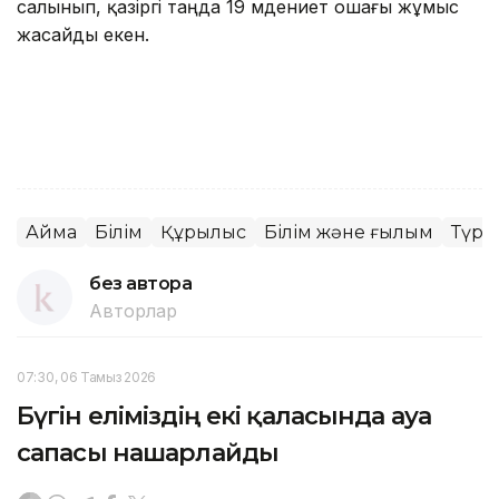
салынып, қазіргі таңда 19 мәдениет ошағы жұмыс
жасайды екен.
Аймақ
Білім
Құрылыс
Білім және ғылым
Түрк
без автора
Авторлар
07:30, 06 Тамыз 2026
Бүгін еліміздің екі қаласында ауа
сапасы нашарлайды