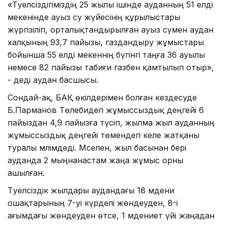
«Тәуелсіздігіміздің 25 жылы ішінде ауданның 51 елді
мекенінде ауыз су жүйесінің құрылыстары
жүргізіліп, орталықтандырылған ауыз сумен аудан
халқының 93,7 пайызы, газдандыру жұмыстары
бойынша 55 елді мекеннің бүгінгі таңға 36 ауылы
немесе 82 пайызы табиғи газбен қамтылып отыр»,
- деді аудан басшысы.
Сондай-ақ, БАҚ өкілдерімен болған кездесуде
Б.Парманов Төлебидегі жұмыссыздық деңгейі 6
пайыздан 4,9 пайызға түсіп, жылма жыл ауданның
жұмыссыздық деңгейі төмендеп келе жатқаны
туралы мәлімдеді. Мәселен, жыл басынан бері
ауданда 2 мыңнанастам жаңа жұмыс орны
ашылған.
Тәуелсіздік жылдары аудандағы 18 мәдени
ошақтарының 7-уі күрделі жөндеуден, 8-і
ағымдағы жөндеуден өтсе, 1 мәдениет үйі жаңадан