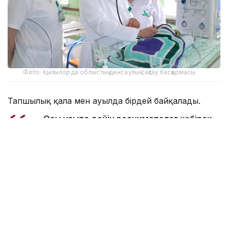
Фото: Қызылорда облыстық денсаулық сақтау басқармасы
Тапшылық қала мен ауылда бірдей байқалады.
— Осы уақытқа дейін реаниматолог көбірек
жетіспейтін, бүгінде бұл тапшылық сейілді.
Аудандарға акушер-гинекологтар аса
қажет. Емханаларда балалар хирургі, УЗИ-
ге түсіретін және аймақтық дәрігерлер
жетіспейді. Сондықтан кейде екі ауылға
ортақ бір учаскелік дәрігер жұмыс істейді.
Жас мамандардың көпшілігінің тар буынды
маман біліктілігін алуына байланысты