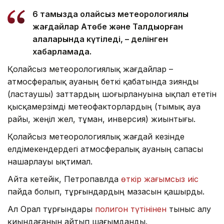
6 тамызда қолайсыз метеорологиялық
жағдайлар Ақтөбе және Талдықорған
қалаларында күтіледі, – делінген
хабарламада.
Қолайсыз метеорологиялық жағдайлар –
атмосфералық ауаның беткі қабатында зиянды
(ластаушы) заттардың шоғырлануына ықпал ететін
қысқамерзімді метеофакторлардың (тымық ауа
райы, жеңіл жел, тұман, инверсия) жиынтығы.
Қолайсыз метеорологиялық жағдай кезінде
елдімекендердегі атмосфералық ауаның сапасы
нашарлауы ықтимал.
Айта кетейік, Петропавлда
өткір жағымсыз иіс
пайда болып, тұрғындардың мазасын қашырды.
Ал Орал тұрғындары
полигон түтінінен
тыныс алу
қиындағанын айтып шағымданды.