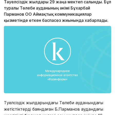
Тәуелсіздік жылдары 29 жаңа мектеп салынды. Бұл
туралы Төлеби ауданының әкімі Бұхарбай
Парманов ОҚО Аймақтық коммуникациялар
қызметінде өткен баспасөз жиынында хабарлады.
Тәуелсіздік жылдарындағы Төлеби ауданындағы
жетістіктерді баяндаған Б.Парманов аудандағы