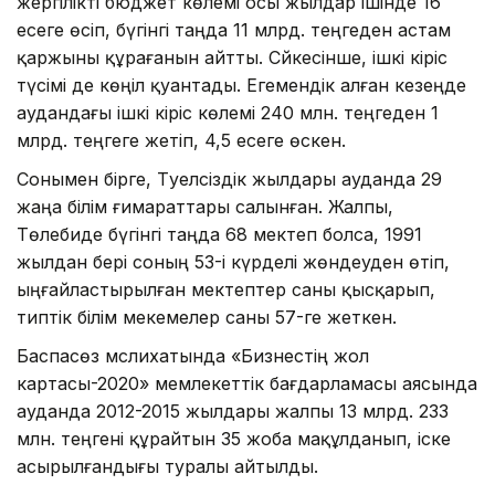
жергілікті бюджет көлемі осы жылдар ішінде 16
есеге өсіп, бүгінгі таңда 11 млрд. теңгеден астам
қаржыны құрағанын айтты. Сәйкесінше, ішкі кіріс
түсімі де көңіл қуантады. Егемендік алған кезеңде
аудандағы ішкі кіріс көлемі 240 млн. теңгеден 1
млрд. теңгеге жетіп, 4,5 есеге өскен.
Сонымен бірге, Тәуелсіздік жылдары ауданда 29
жаңа білім ғимараттары салынған. Жалпы,
Төлебиде бүгінгі таңда 68 мектеп болса, 1991
жылдан бері соның 53-і күрделі жөндеуден өтіп,
ыңғайластырылған мектептер саны қысқарып,
типтік білім мекемелер саны 57-ге жеткен.
Баспасөз мәслихатында «Бизнестің жол
картасы-2020» мемлекеттік бағдарламасы аясында
ауданда 2012-2015 жылдары жалпы 13 млрд. 233
млн. теңгені құрайтын 35 жоба мақұлданып, іске
асырылғандығы туралы айтылды.