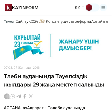
KAZINFORM
KZ
Сайлау-2026
Конституциялық реформа
Арнайы жо
Тренд:
07:03, 07 Желтоқсан 2016
Төлеби ауданында Тәуелсіздік
жылдары 29 жаңа мектеп салынды
АСТАНА. ҚазАқпарат - Төлеби ауданында