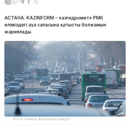
АСТАНА. KAZINFORM – «Қазгидромет» РМК
еліміздегі ауа сапасына қатысты болжамын
жариялады.
Фото: Алматы қаласының әкімдігі