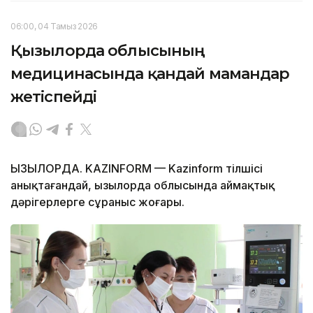
06:00, 04 Тамыз 2026
Қызылорда облысының
медицинасында қандай мамандар
жетіспейді
ҚЫЗЫЛОРДА. KAZINFORM — Kazinform тілшісі
анықтағандай, Қызылорда облысында аймақтық
дәрігерлерге сұраныс жоғары.