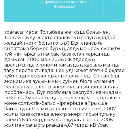
төрағасы Марат Толыбаев жеткізді. Сонымен,
Торғай жылу электр стансысын салуға қандай
жағдай түрткі болып отыр? Бұл стансыға
сипаттама бермес бұрын, алдымен осы сұрақтың
түйінін тарқатып алсақ. Қазақстан қарқынды
дамыған 2000 мен 2008 жылдардың
аралығында экономикамыздың құрылымында
таяу перспективада шешуді қажет ететін бірқатар
түйткілді мәселелер анықталған еді. Соның бірі
экономика ауқымының өсуімен бірге ұлғайып
келе жатқан электр энергиясының тапшылығы
проблемасы. Бұл проблема республикамыздың
кейбір аймақтарында, әсіресе оңтүстік, орталық
және солтүстік-батыс өңірлерінде айрықша
байқалуда. Ресми деректерге сүйенсек, 2007
жылы Қазақстанда электр энергиясын тұтыну
көлемі 76,44 млрд. кВт/сағ. құраған және 2006
жылмен салыстырғанда 4,67 млрд. кВт/сағ.