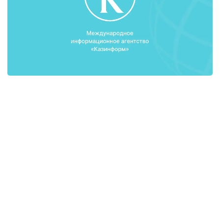
Басқарма төрағасының айтуынша, «Қазақтелеком»
компаниясын дамытудың ұзақмерзімді
Стратегиясына сәйкес, оны табысты жүзеге асыру
нәтижесінде компанияның акционерлік құны
кемінде 2 есеге артады. «Бұл ретте акционерлік
құны 200 млрд теңгені қамтамасыз ететін
Стратегияның басты элементі кешенді әрі ауқымды
саналатын «Өрлеу» трансформациялық
бағдарламасы болып табылады», - деді Қ.Есекеев.
Оның айтуына қарағанда, «Өрлеу» бағдарламасы 4