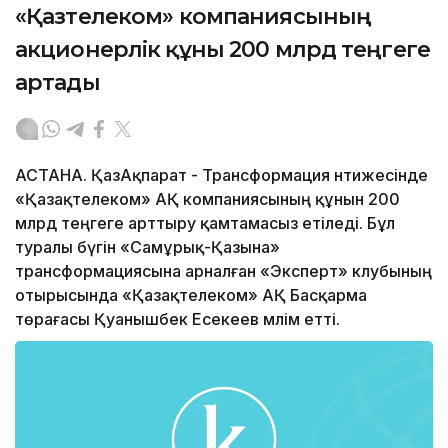
«Қазтелеком» компаниясының
акционерлік құны 200 млрд теңгеге
артады
АСТАНА. ҚазАқпарат - Трансформация нәтижесінде
«Қазақтелеком» АҚ компаниясының құнын 200
млрд теңгеге арттыру қамтамасыз етіледі. Бұл
туралы бүгін «Самұрық-Қазына»
трансформациясына арналған «Эксперт» клубының
отырысында «Қазақтелеком» АҚ Басқарма
төрағасы Қуанышбек Есекеев мәлім етті.