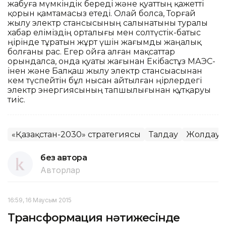
жабуға мүмкіндік береді және қуаттың қажетті
қорын қамтамасыз етеді. Олай болса, Торғай
жылу электр стансысының салынатыны туралы
хабар еліміздің орталығы мен солтүстік-батыс
өңірінде тұратын жұрт үшін жағымды жаңалық
болғаны рас. Егер ойға алған мақсаттар
орындалса, онда қуаты жағынан Екібастұз МАЭС-
інен және Балқаш жылу электр стансыасынан
кем түспейтін бұл нысан айтылған өңірлердегі
электр энергиясының тапшылығынан құтқаруы
тиіс.
«Қазақстан-2030» стратегиясы
Талдау
Жолдау
без автора
Авторлар
16:59, 16 Маусым 2015
Трансформация нәтижесінде