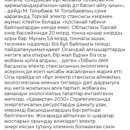
қаржыландыратынын қазір дөп басып айту қиын»,
- дейді М. Толыбаев. М. Толыбаевтың сөзіне
қарағанда, Торғай электр стансысы көмірмен
жұмыс істейтін болады. «Қостанай табиғи
байлықтардан кенде емес. Облыстағы Торғай
көмір бассейнінде 20 млрд. тонна қоңыр көмірдің
қоры бар. Мұның 5,6 млрд. тоннасы ашық
тәсілмен өндіріледі. Біз бұл байлықты тиімді
пайдалануымыз қажет. Осындай алғышарттарды
негізге ала отырып, бір жыл бұрын біз осы
жобаны қолға алдық», - деген «Тобыл» ӘКК
басшысы электр стансысының экологияға
әсерінің де есеп-қисабы жасалғанын жария етті.
Осы орайда ол «бұл электр стансысы аймақтың
экологиясына зиянын тигізеді» деп даурығуға
еш негіз жоқтығын алға тартып, жобаға ең
заманауи экологиялық талаптар енгізілгенін
жеткізді. «Қазақстан-2030» Стратегиясында
энергетикалық ресурстарды дамыту ұзақ
мерзімді басымдықтардың бірі ретінде
белгіленген. Жоғарыда айтылған іс-шаралар
жоспарын орындау еліміздегі электр
энергиясын тұтыну көлемінің болжанған өсімін