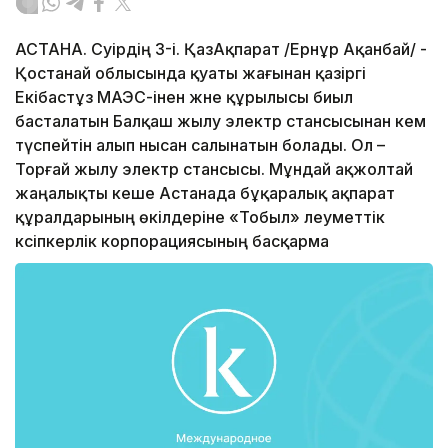
АСТАНА. Сәуірдің 3-і. ҚазАқпарат /Ернұр Ақанбай/ -
Қостанай облысында қуаты жағынан қазіргі
Екібастұз МАЭС-інен және құрылысы биыл
басталатын Балқаш жылу электр стансысынан кем
түспейтін алып нысан салынатын болады. Ол –
Торғай жылу электр стансысы. Мұндай ақжолтай
жаңалықты кеше Астанада бұқаралық ақпарат
құралдарының өкілдеріне «Тобыл» әлеуметтік
кәсіпкерлік корпорациясының басқарма