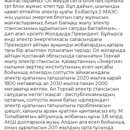
жалғастырамыз. Ол жерде сегіз блоктың орнына
төрт блок жұмыс істеп тұр. Бұл дайын, шығынды
қажет етпейтін электр қуаты. Екібастұз 2-МАЭС-
інің үшінші энергия блогын салу жұмысын
жалғастырамыз, биыл Балқаш жылу электр
стансысының құрылысын салуды бастаймыз», -
деп атап көрсетті Жолдауда Президент. Бұйырса
енді электр энергетикасы саласындағы
Президент айтқан ауқымды жобалардың қатары
тағы бір алыппен толығатын тәрізді. Ол жоғарыда
айтқан Қостанай облысында салынатын Торғай
жылу электр стансысы. Қазақстанның «Энергия»
ғылыми-зерттеу институтының есеп-қисабы
бойынша, еліміздің солтүстік аймағындағы
электр қуатының тапшылығы 2020 жылға қарай
1800 мегаватқа, ал 2030 жылға таман 2000
мегаватқа жетпек. Ал Торғай электр стансысын
салудағы негізгі мақсат - республикамыздың
орталық, солтүстік және батыс өңірлеріндегі
электр қуатының тапшылығы проблемасын
шешіп, халықты арзан қуатпен қамтамасыз ету. М.
Толыбаевтың айтуынша, жобаның құны 3,8 млрд.
АҚШ долларына жуық. Алдын ала есеп бойынша,
оның құрылысын 2011 жылдың орта тұсында