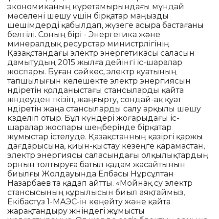
экономиканың күретамырындағы мұндай
мәселені шешу үшін бірқатар маңызды
шешімдерді қабылдап, жүзеге асыра бастағаны
белгілі. Соның бірі - Энергетика және
минералдық ресурстар министрлігінің
Қазақстандағы электр энергетикасы саласын
дамытудың 2015 жылға дейінгі іс-шаралар
жоспары. Бұған сәйкес, электр қуатының
тапшылығын келешекте электр энергиясын
өндіретін қолданыстағы стансыларды қайта
жөндеуден өткізіп, жаңғырту, сондай-ақ қуат
өндіретін жаңа стансыларды салу арқылы шешу
көзделіп отыр. Бұл күндері жоғарыдағы іс-
шаралар жоспары шеңберінде бірқатар
жұмыстар істелуде. Қазақстанның қазіргі қаржы
дағдарысына, қиын-қыстау кезеңге қарамастан,
электр энергиясы саласындағы олқылықтардың
орнын толтыруға батыл қадам жасайтынын
биылғы Жолдауында Елбасы Нұрсұлтан
Назарбаев та қадап айтты. «Мойнақ су электр
стансысының құрылысын биыл аяқтаймыз,
Екібастұз 1-МАЭС-ін кеңейту және қайта
жарақтандыру жөніндегі жұмысты