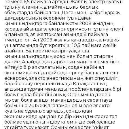
немесе 6,5 пайызға артқан. Жалпы электр қуатын
тұтыну көлемінің ұлғайғандығы барлық
облыстарда байқалған. Дегенмен, қазіргі қаржы
дағдарысының әсерінен туындаған
қиыншылықтарға байланысты 2008 жылдың
қараша айында электр энергиясын тұтыну көлемі
6 пайызға, ал желтоқсан айында 8 пайызға
төмендеген. Ал 2009 жылғы қаңтардың алғашқы
үш аптасында бұл көрсеткіш 10,5 пайызға дейін
азайған. Бұл әрине қазіргі уақытша
қиыншылықтардың әсерінен болып отырған
дүние. Алайда, дағдарыстың мәңгілік еместігін,
әйтеуір бір аяқталатынын, содан кейін ел
экономикасында қайтадан өрлеу басталатынын
ескерсек, электр энергиясының жетіспеушілігі
бәрібір таяу перспективада Қазақстанның
алдында тұрған маңызды проблемалардың бірі
болып қала беретіні анық. Оған мына дерек
мысал бола алады: мамандардың сараптауы
бойынша 2015 жылға таман елімізде электр
қуатына сұраныс артады, сондықтан
экономикада қандай да бір қиындықтарға тап
болмас үшін оны өндіру көлемін де сәйкесінше
ұлғайта түсу қажет. Осыны ескерген Үкімет