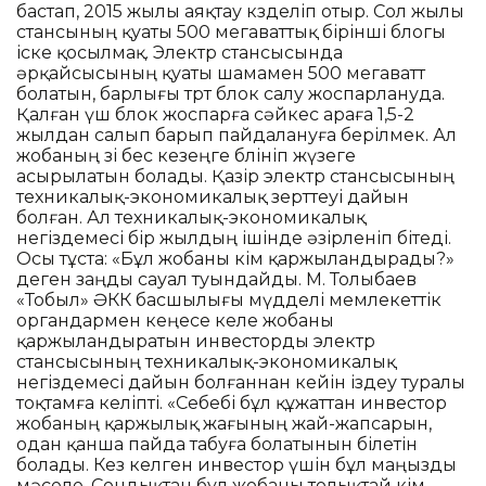
бастап, 2015 жылы аяқтау көзделіп отыр. Сол жылы
стансының қуаты 500 мегаваттық бірінші блогы
іске қосылмақ. Электр стансысында
әрқайсысының қуаты шамамен 500 мегаватт
болатын, барлығы төрт блок салу жоспарлануда.
Қалған үш блок жоспарға сәйкес араға 1,5-2
жылдан салып барып пайдалануға берілмек. Ал
жобаның өзі бес кезеңге бөлініп жүзеге
асырылатын болады. Қазір электр стансысының
техникалық-экономикалық зерттеуі дайын
болған. Ал техникалық-экономикалық
негіздемесі бір жылдың ішінде әзірленіп бітеді.
Осы тұста: «Бұл жобаны кім қаржыландырады?»
деген заңды сауал туындайды. М. Толыбаев
«Тобыл» ӘКК басшылығы мүдделі мемлекеттік
органдармен кеңесе келе жобаны
қаржыландыратын инвесторды электр
стансысының техникалық-экономикалық
негіздемесі дайын болғаннан кейін іздеу туралы
тоқтамға келіпті. «Себебі бұл құжаттан инвестор
жобаның қаржылық жағының жай-жапсарын,
одан қанша пайда табуға болатынын білетін
болады. Кез келген инвестор үшін бұл маңызды
мәселе. Сондықтан бұл жобаны толықтай кім