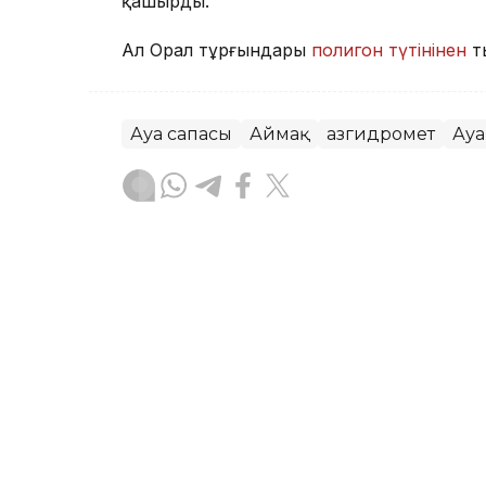
қашырды.
Ал Орал тұрғындары
полигон түтінінен
т
Ауа сапасы
Аймақ
Қазгидромет
Ауа
Жасұлан Бақытбекұлы
Авторлар
07:16, 05 Тамыз 2026
Бүгін еліміздің бір ғана 
төмендейді – Қазгидроме