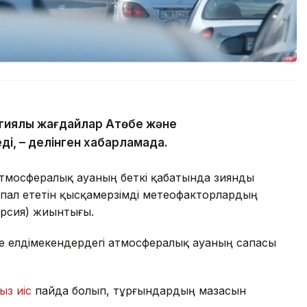
гиялық жағдайлар Ақтөбе және
ді, – делінген хабарламада.
атмосфералық ауаның беткі қабатында зиянды
пал ететін қысқамерзімді метеофакторлардың
ерсия) жиынтығы.
де елдімекендердегі атмосфералық ауаның сапасы
ыз иіс
пайда болып, тұрғындардың мазасын