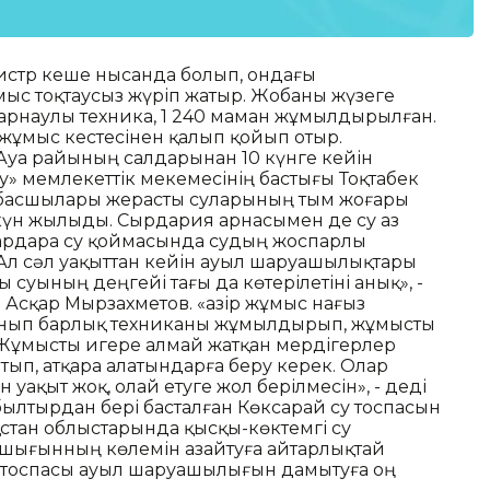
нистр кеше нысанда болып, ондағы
с тоқтаусыз жүріп жатыр. Жобаны жүзеге
арнаулы техника, 1 240 маман жұмылдырылған.
жұмыс кестесінен қалып қойып отыр.
 Ауа райының салдарынан 10 күнге кейін
ау» мемлекеттік мекемесінің бастығы Тоқтабек
басшылары жерасты суларының тым жоғары
р күн жылыды. Сырдария арнасымен де су аз
 Шардара су қоймасында судың жоспарлы
л сәл уақыттан кейін ауыл шаруашылықтары
 суының деңгейі тағы да көтерілетіні анық», -
і Асқар Мырзахметов. «Қазір жұмыс нағыз
ланып барлық техниканы жұмылдырып, жұмысты
 Жұмысты игере алмай жатқан мердігерлер
ып, атқара алатындарға беру керек. Олар
н уақыт жоқ, олай етуге жол берілмесін», - деді
былтырдан бері басталған Көксарай су тоспасын
зақстан облыстарында қысқы-көктемгі су
шығынның көлемін азайтуға айтарлықтай
су тоспасы ауыл шаруашылығын дамытуға оң