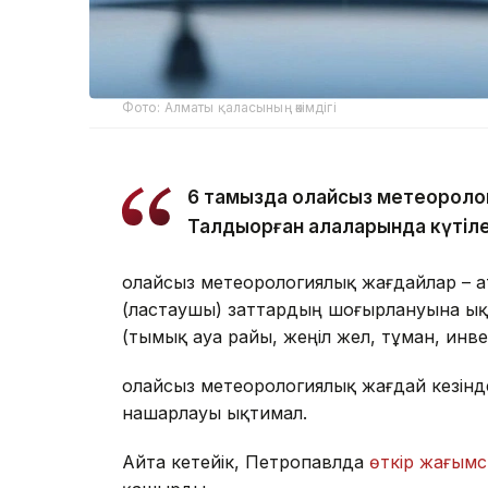
Фото: Алматы қаласының әкімдігі
6 тамызда қолайсыз метеороло
Талдықорған қалаларында күтіле
Қолайсыз метеорологиялық жағдайлар – 
(ластаушы) заттардың шоғырлануына ық
(тымық ауа райы, жеңіл жел, тұман, инв
Қолайсыз метеорологиялық жағдай кезін
нашарлауы ықтимал.
Айта кетейік, Петропавлда
өткір жағымс