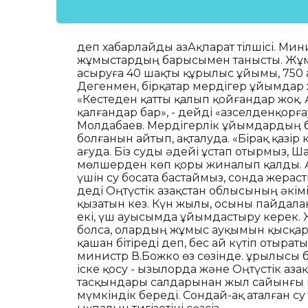
деп хабарлайды ҚазАқпарат тілшісі. Ми
жұмыстардың барысымен танысты. Жұмы
асыруға 40 шақты құрылыс ұйымы, 750 
Дегенмен, бірқатар мердігер ұйымдар 
«Кестеден қатты қалып қойғандар жоқ.
қалғандар бар», - дейді «Қазселденқорғ
Молдабаев. Мердігерлік ұйымдардың 
болғанын айтып, ақталуда. «Бірақ қазі
ағуда. Біз суды әдейі ұстап отырмыз,
мөлшерден көп қоры жиналып қалды. А
үшін су босата бастаймыз, сонда жерасты
деді Оңтүстік Қазақстан облысының әкім
қызатын кез. Күн жылы, осыны пайда
екі, үш ауысымда ұйымдастыру керек.
болса, олардың жұмыс ауқымын қысқарт
қашан бітіреді деп, бес ай күтіп отыраты
министр В.Божко өз сөзінде. Құрылысы 
іске қосу - Қызылорда және Оңтүстік Қа
тасқындары салдарынан жыл сайынғы 
мүмкіндік береді. Сондай-ақ аталған 