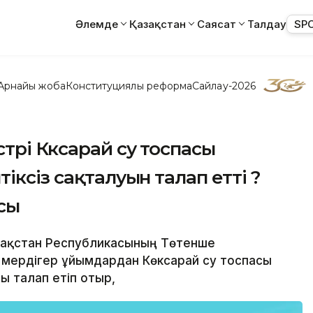
Әлемде
Қазақстан
Саясат
Талдау
SP
Арнайы жоба
Конституциялық реформа
Сайлау-2026
трі Көксарай су тоспасы
іксіз сақталуын талап етті ?
сы
Қазақстан Республикасының Төтенше
 мердігер ұйымдардан Көксарай су тоспасы
ы талап етіп отыр,