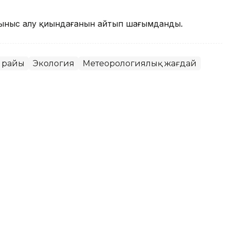
ыныс алу қиындағанын айтып шағымданды.
 райы
Экология
Метеорологиялық жағдай
қаласында ауа сапасы
т