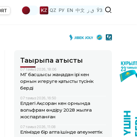
KZ
QZ
РУ
EN
中文
ق ز
ЎЗ
ORT
Тақырыпқа қатысты
07 тамыз 2026, 18:06
ҚМГ басшысы жаңадан ірі кен
орнын игеруге қатысты түсінік
берді
07 тамыз 2026, 16:50
Елдегі Ақсоран кен орнында
вольфрам өндіру 2028 жылға
жоспарланған
07 тамыз 2026, 11:08
Елімізде бір апта ішінде әлеуметтік