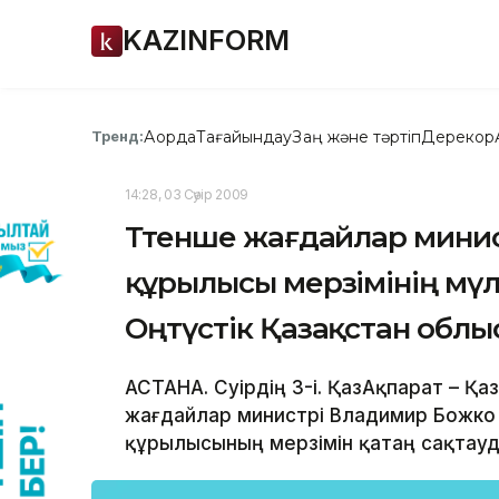
KAZINFORM
Ақорда
Тағайындау
Заң және тәртіп
Дерекқор
Тренд:
14:28, 03 Сәуір 2009
Төтенше жағдайлар минис
құрылысы мерзімінің мүлт
Оңтүстік Қазақстан облы
АСТАНА. Сәуірдің 3-і. ҚазАқпарат – 
жағдайлар министрі Владимир Божко
құрылысының мерзімін қатаң сақтауд