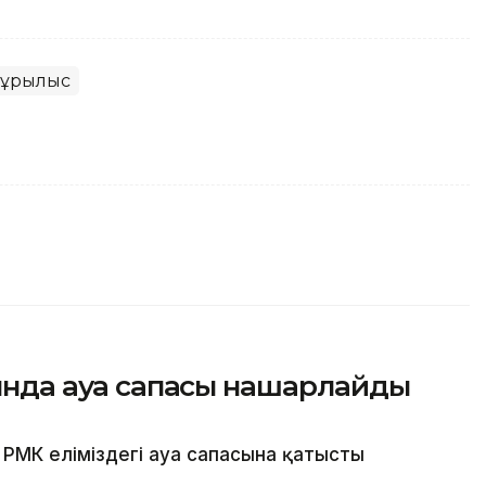
Құрылыс
сында ауа сапасы нашарлайды
РМК еліміздегі ауа сапасына қатысты