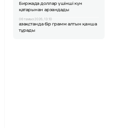
Биржада доллар үшінші күн
қатарынан арзандады
06 тамыз 2026, 13:10
Қазақстанда бір грамм алтын қанша
тұрады