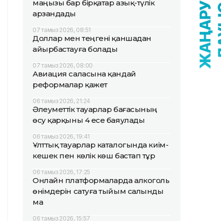
маңызы бар бірқатар азық-түлік
арзандады
07 тамыз 2026, 08:51
Доллар мен теңгені қаншадан
айырбастауға болады
07 тамыз 2026, 08:00
Авиация саласына қандай
реформалар қажет
06 тамыз 2026, 21:24
Әлеуметтік тауарлар бағасының
өсу қарқыны 4 есе баяулады
06 тамыз 2026, 19:41
Ұлттық тауарлар каталогында киім-
кешек пен көлік көш бастап тұр
06 тамыз 2026, 17:25
Онлайн платформаларда алкоголь
өнімдерін сатуға тыйым салынды
ма
06 тамыз 2026, 15:57