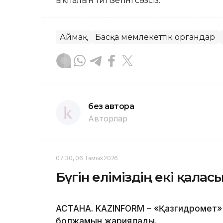
ықпалын тигізетіні сөзсіз.
Аймақ
Басқа мемлекеттік органдар
без автора
Авторлар
07:30, 06 Тамыз 2026
Бүгін еліміздің екі қала
АСТАНА. KAZINFORM – «Қазгидромет» 
болжамын жариялады.