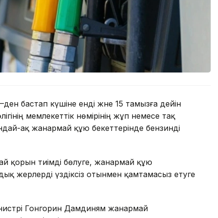
–ден бастап күшіне енді және 15 тамызға дейін
лігінің мемлекеттік нөмірінің жұп немесе тақ
ндай-ақ жанармай құю бекеттерінде бензинді
й қорын тиімді бөлуге, жанармай құю
ылдық жерлерді үздіксіз отынмен қамтамасыз етуге
инистрі Гонгорин Дамдиням жанармай