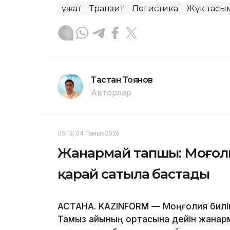
Құжат
Транзит
Логистика
Жүк тасы
Тастан Тоянов
Авторлар
05:13, 04 Тамыз 2026
Жанармай тапшы: Моңғоли
қарай сатыла бастады
АСТАНА. KAZINFORM — Моңғолия билігі
Тамыз айының ортасына дейін жанарма