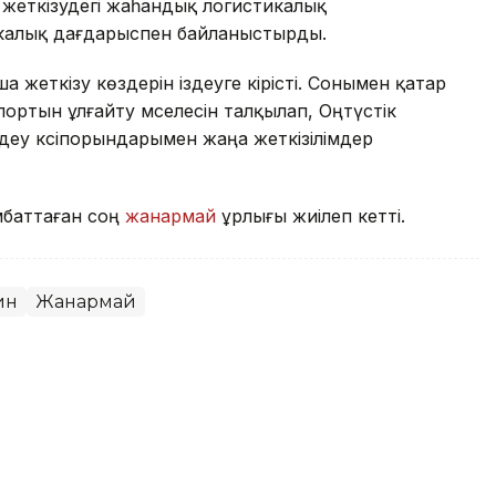
жеткізудегі жаһандық логистикалық
тикалық дағдарыспен байланыстырды.
жеткізу көздерін іздеуге кірісті. Сонымен қатар
портын ұлғайту мәселесін талқылап, Оңтүстік
өңдеу кәсіпорындарымен жаңа жеткізілімдер
мбаттаған соң
жанармай
ұрлығы жиілеп кетті.
ин
Жанармай