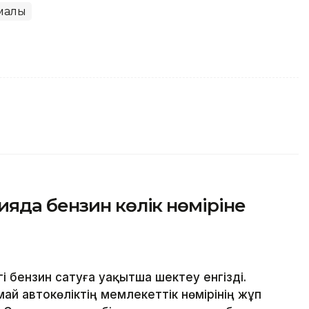
малы
яда бензин көлік нөміріне
 бензин сатуға уақытша шектеу енгізді.
й автокөліктің мемлекеттік нөмірінің жұп