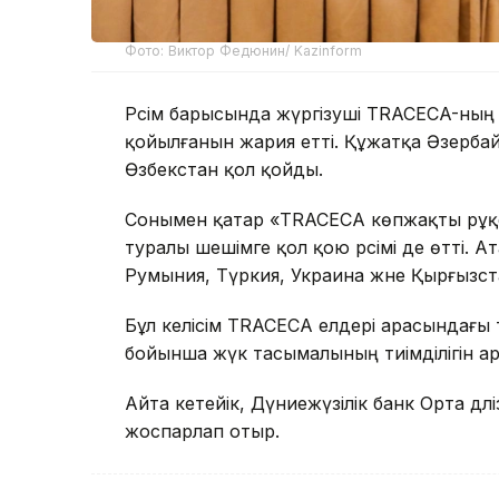
Фото: Виктор Федюнин/ Kazinform
Рәсім барысында жүргізуші TRACECA-ның б
қойылғанын жария етті. Құжатқа Әзербай
Өзбекстан қол қойды.
Сонымен қатар «TRACECA көпжақты рұқса
туралы шешімге қол қою рәсімі де өтті. 
Румыния, Түркия, Украина және Қырғызс
Бұл келісім TRACECA елдері арасындағы тра
бойынша жүк тасымалының тиімділігін ар
Айта кетейік, Дүниежүзілік банк Орта дәл
жоспарлап отыр.