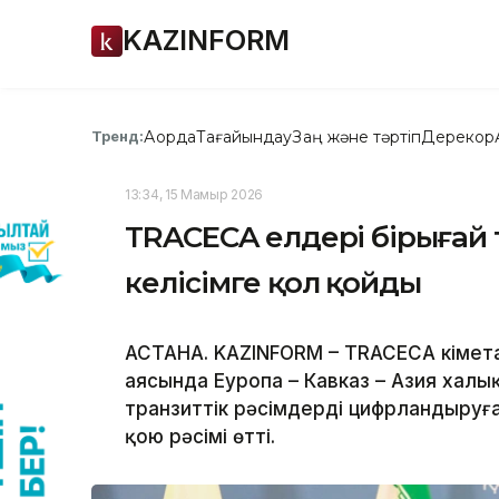
KAZINFORM
Ақорда
Тағайындау
Заң және тәртіп
Дерекқор
Тренд:
13:34, 15 Мамыр 2026
TRACECA елдері бірыңғай 
келісімге қол қойды
АСТАНА. KAZINFORM – TRACECA Үкіме
аясында Еуропа – Кавказ – Азия халы
транзиттік рәсімдерді цифрландыруғ
қою рәсімі өтті.