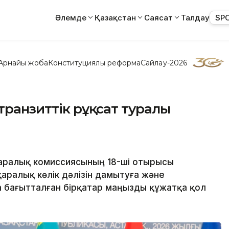
Әлемде
Қазақстан
Саясат
Талдау
SP
Арнайы жоба
Конституциялық реформа
Сайлау-2026
транзиттік рұқсат туралы
таралық комиссиясының 18-ші отырысы
қаралық көлік дәлізін дамытуға және
а бағытталған бірқатар маңызды құжатқа қол