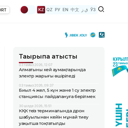
KZ
QZ
РУ
EN
中文
ق ز
ЎЗ
ORT
Тақырыпқа қатысты
03 тамыз 2026, 12:07
Алматының кей аумақтарында
электр жарығы өшіріледі
03 тамыз 2026, 09:37
Биыл 4 жел, 5 күн және 1 су электр
станциясы пайдалануға берілмек
30 шілде 2026, 15:51
КҚК теңіз терминалында дрон
шабуылынан кейін мұнай тиеу
уақытша тоқтатылды