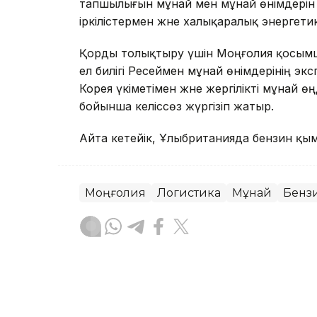
тапшылығын мұнай мен мұнай өнімдерін 
іркілістермен және халықаралық энерге
Қорды толықтыру үшін Моңғолия қосымша 
ел билігі Ресеймен мұнай өнімдерінің экс
Корея үкіметімен және жергілікті мұнай 
бойынша келіссөз жүргізіп жатыр.
Айта кетейік, Ұлыбританияда бензин қы
Моңғолия
Логистика
Мұнай
Бенз
Динара Маханова
Авторлар