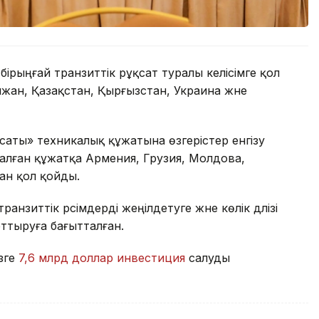
ірыңғай транзиттік рұқсат туралы келісімге қол
жан, Қазақстан, Қырғызстан, Украина және
ты» техникалық құжатына өзгерістер енгізу
Аталған құжатқа Армения, Грузия, Молдова,
тан қол қойды.
нзиттік рәсімдерді жеңілдетуге және көлік дәлізі
ттыруға бағытталған.
ізге
7,6 млрд доллар инвестиция
салуды