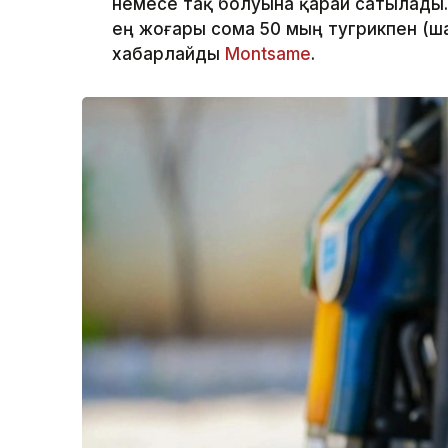
немесе тақ болуына қарай сатылады.
ең жоғары сома 50 мың тугрикпен (ш
хабарлайды
Montsame
.