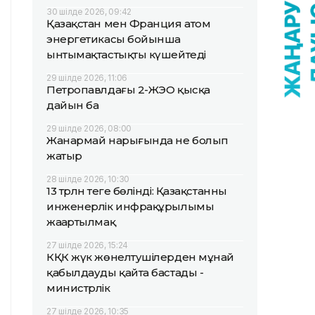
30 шілде 2026, 09:42
Қазақстан мен Франция атом
энергетикасы бойынша
ынтымақтастықты күшейтеді
29 шілде 2026, 11:06
Петропавлдағы 2-ЖЭО қысқа
дайын ба
29 шілде 2026, 08:00
Жанармай нарығында не болып
жатыр
28 шілде 2026, 10:30
13 трлн теңге бөлінді: Қазақстанның
инженерлік инфрақұрылымы
жаңартылмақ
27 шілде 2026, 15:24
КҚК жүк жөнелтушілерден мұнай
қабылдауды қайта бастады -
министрлік
27 шілде 2026, 10:35