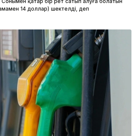
 Сонымен қатар бір рет сатып алуға болатын
амамен 14 доллар) шектелді, деп