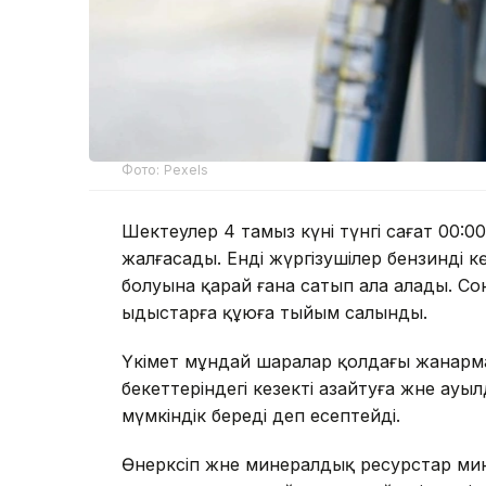
Фото: Pexels
Шектеулер 4 тамыз күні түнгі сағат 00:00
жалғасады. Енді жүргізушілер бензинді кө
болуына қарай ғана сатып ала алады. Со
ыдыстарға құюға тыйым салынды.
Үкімет мұндай шаралар қолдағы жанарма
бекеттеріндегі кезекті азайтуға және ау
мүмкіндік береді деп есептейді.
Өнеркәсіп және минералдық ресурстар м