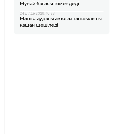
Мұнай бағасы төмендеді
24 шілде 2026, 10:23
Маңғыстаудағы автогаз тапшылығы
қашан шешіледі