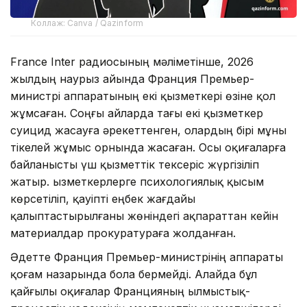
Коллаж: Canva / Qazinform
France Inter радиосының мәліметінше, 2026
жылдың наурыз айында Франция Премьер-
министрі аппаратының екі қызметкері өзіне қол
жұмсаған. Соңғы айларда тағы екі қызметкер
суицид жасауға әрекеттенген, олардың бірі мұны
тікелей жұмыс орнында жасаған. Осы оқиғаларға
байланысты үш қызметтік тексеріс жүргізіліп
жатыр. Қызметкерлерге психологиялық қысым
көрсетіліп, қауіпті еңбек жағдайы
қалыптастырылғаны жөніндегі ақпараттан кейін
материалдар прокуратураға жолданған.
Әдетте Франция Премьер-министрінің аппараты
қоғам назарында бола бермейді. Алайда бұл
қайғылы оқиғалар Францияның Қылмыстық-