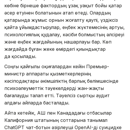
көбіне бірнеше фактордың ұзақ уақыт бойы қатар
әсер етуінен болатынын атап өтеді. Олардың
қатарында жұмыс орнын жоғалту қаупі, үздіксіз
қайта ұйымдастырулар, еңбек жүктемесінің артуы,
психологиялық қудалау, кәсіби болмыстың әлсіреуі
және еңбек жағдайының нашарлауы бар. Көп
жағдайда бұған жеке өмірдегі қиындықтар
да қосылады.
Соңғы қайғылы оқиғалардан кейін Премьер-
министр аппараты қызметкерлерінің
кәсіподақтары әкімшіліктің барлық бөлімшесінде
психоәлеуметтік тәуекелдерді жан-жақты
бағалауды талап етті. Тәуелсіз сыртқы аудит
алдағы айларда басталады.
Айта кетейік, АҚШ пен Канададағы отбасылар
Калифорния штатының соттарына танымал
ChatGPT чат-ботын әзірлеуші OpenAI-ді суицидке