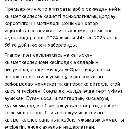
Премьер-министр аппараты әрбір оқиғадан кейін
қызметкерлерге қажетті психологиялық қолдау
көрсетілгенін мәлімдеді. Сонымен қатар
Vigisouffrance психологиялық көмек қызметіне
жүгінгендер саны 2024 жылғы 44-тен 2025 жылы
66-ға дейін өскені хабарланды.
France Inter сауалнамасына қатысқан
қызметкерлер мен кәсіподақ өкілдерінің
айтуынша, соңғы жылдары Францияда саяси
өзгерістердің жиілеуі мен ұзаққа созылған
реформалар мемлекеттік аппаратқа айтарлықтай
қысым түсірген. Соңғы екі жылда елде төрт үкімет
ауысқан. Бұған қоса, штаттардың қысқаруы,
құрылымдардың біріктірілуі және мерзімді еңбек
келісімшарттары бойынша жұмыс істейтін
қызметкерлер санының көбеюі ұжымдық жұмысты
әлсіретіп, еңбек ахуалын нашарлатқан.