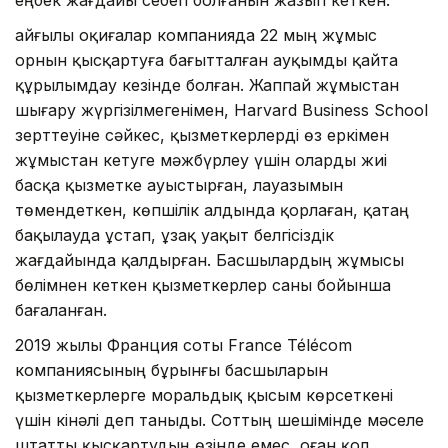
Қайғылы оқиғалар компанияда 22 мың жұмыс
орнын қысқартуға бағытталған ауқымды қайта
құрылымдау кезінде болған. Жаппай жұмыстан
шығару жүргізілмегенімен, Harvard Business School
зерттеуіне сәйкес, қызметкерлерді өз еркімен
жұмыстан кетуге мәжбүрлеу үшін оларды жиі
басқа қызметке ауыстырған, лауазымын
төмендеткен, көпшілік алдында қорлаған, қатаң
бақылауда ұстап, ұзақ уақыт белгісіздік
жағдайында қалдырған. Басшылардың жұмысы
бөлімнен кеткен қызметкерлер саны бойынша
бағаланған.
2019 жылы Франция соты France Télécom
компаниясының бұрынғы басшыларын
қызметкерлерге моральдық қысым көрсеткені
үшін кінәлі деп таныды. Соттың шешімінде мәселе
штатты қысқартудың өзінде емес, оған қол