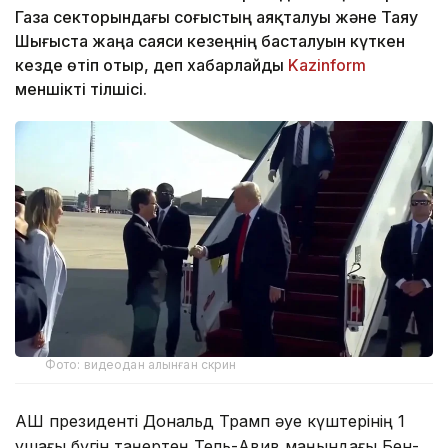
Газа секторындағы соғыстың аяқталуы және Таяу
Шығыста жаңа саяси кезеңнің басталуын күткен
кезде өтіп отыр, деп хабарлайды
Kazinform
меншікті тілшісі.
Фото: видеодан алынған скрин
АҚШ президенті Дональд Трамп әуе күштерінің 1
ұшағы бүгін таңертең Тель-Авив маңындағы Бен-