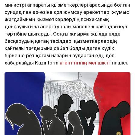
министрі аппараты қызметкерлері арасында болған
суицид пен өз-өзіне қол жұмсау әрекеттері жұмыс
жағдайының қызметкерлердің психикалық
денсаулығына әсері туралы мәселені қайтадан күн
тәртібіне шығарды. Соңғы жиырма жылда елде
басқарудың қатаң тәсілдері қызметкерлердің
қайғылы тағдырына себеп болды деген күдік
бірнеше рет қоғам назарын аударған еді, деп
хабарлайды Kazinform
агенттігінің меншікті
тілшісі.