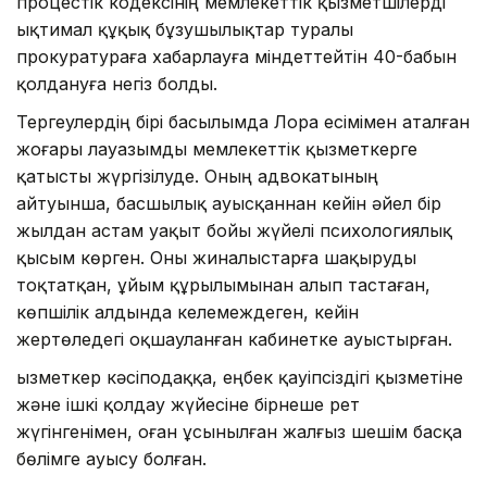
процестік кодексінің мемлекеттік қызметшілерді
ықтимал құқық бұзушылықтар туралы
прокуратураға хабарлауға міндеттейтін 40-бабын
қолдануға негіз болды.
Тергеулердің бірі басылымда Лора есімімен аталған
жоғары лауазымды мемлекеттік қызметкерге
қатысты жүргізілуде. Оның адвокатының
айтуынша, басшылық ауысқаннан кейін әйел бір
жылдан астам уақыт бойы жүйелі психологиялық
қысым көрген. Оны жиналыстарға шақыруды
тоқтатқан, ұйым құрылымынан алып тастаған,
көпшілік алдында келемеждеген, кейін
жертөледегі оқшауланған кабинетке ауыстырған.
Қызметкер кәсіподаққа, еңбек қауіпсіздігі қызметіне
және ішкі қолдау жүйесіне бірнеше рет
жүгінгенімен, оған ұсынылған жалғыз шешім басқа
бөлімге ауысу болған.