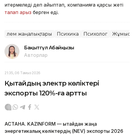
итермеледі деп айыптап, компанияға қарсы жеті
талап арыз
берген еді.
Әлем жаңалықтары
Психика
Психолог
Жұмыс
Бақытгүл Абайқызы
Авторлар
21:35, 06 Тамыз 2026
Қытайдың электр көліктері
экспорты 120%-ға артты
АСТАНА. KAZINFORM — Қытайдан жаңа
энергетикалық көліктердің (NEV) экспорты 2026