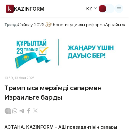
KAZINFORM
KZ
Сайлау-2026
Конституциялық реформа
Арнайы жо
Тренд:
13:59, 13 Қазан 2025
Трамп қысқа мерзімді сапармен
Израильге барды
АСТАНА. KAZINFORM – АҚШ президентінің сапары