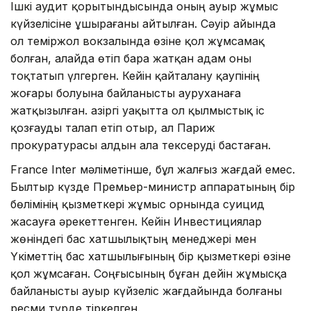
Ішкі аудит қорытындысында оның ауыр жұмыс
күйзелісіне ұшырағаны айтылған. Сәуір айында
ол теміржол вокзалында өзіне қол жұмсамақ
болған, алайда өтіп бара жатқан адам оны
тоқтатып үлгерген. Кейін қайталану қаупінің
жоғары болуына байланысты ауруханаға
жатқызылған. Қазіргі уақытта ол қылмыстық іс
қозғауды талап етіп отыр, ал Париж
прокуратурасы алдын ала тексеруді бастаған.
France Inter мәліметінше, бұл жалғыз жағдай емес.
Былтыр күзде Премьер-министр аппаратының бір
бөлімінің қызметкері жұмыс орнында суицид
жасауға әрекеттенген. Кейін Инвестициялар
жөніндегі бас хатшылықтың менеджері мен
Үкіметтің бас хатшылығының бір қызметкері өзіне
қол жұмсаған. Соңғысының бұған дейін жұмысқа
байланысты ауыр күйзеліс жағдайында болғаны
ресми түрде тіркелген.