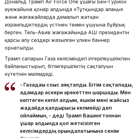
Дональд Трамп Air Force One ұшағы Бен-Гурион
әуежайына қонар алдында «Тұтқындар алаңы»
және жағажайларда демалып жатқан
израильдіктердің үстінен төмен ұшуына бұйрық
берген. Тель-Авив жағажайында АҚШ президентін
қарсы алу сөздері жазылған үлкен баннер
орнатылды.
Трамп сапарын Газа келісіміндегі ілгерілеушілікпен
байланыстырып, бітімгершіліктің сақталуын
күтетінін мәлімдеді.
- Газадағы соғыс аяқталды. Бітім сақталады,
адамдар әскери әрекеттен шаршады. Мен
көптеген кепіл алдым, ешкім мені жайсыз
жағдайда қалдырғысы келмейді деп
ойлаймын, - деді Трамп Вашингтоннан
ұшар алдында қол жеткізілген
келісімдердің орындалатынына сенім