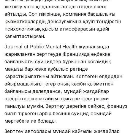
жеткізу үшін қолданылған әдістерде екені
айтылды. Сот пікірінше, компания басшылығы
қызметкерлердің денсаулығына қауіп төндіретін
психологиялық қысым атмосферасын әдейі
қалыптастырған.
Journal of Public Mental Health журналында
жарияланған зерттеуде Францияда еңбекке
байланысты суицидтер бұрыннан қоғамдық
маңызы бар жеке құбылыс ретінде
қарастырылатыны айтылған. Көптеген елдерден
айырмашылығы, егер оның кәсіби қызметпен
байланысы дәлелденсе, мұндай жағдайлар
өндірістегі жазатайым оқиға ретінде ресми
танылуы мүмкін. Зерттеу дерегіне сәйкес, француз
билігі тіркеген әрбір бесінші суицид осындай
мәртебеге ие болады.
Зерттеу авторлары мұндай қайғылы жағдайлар