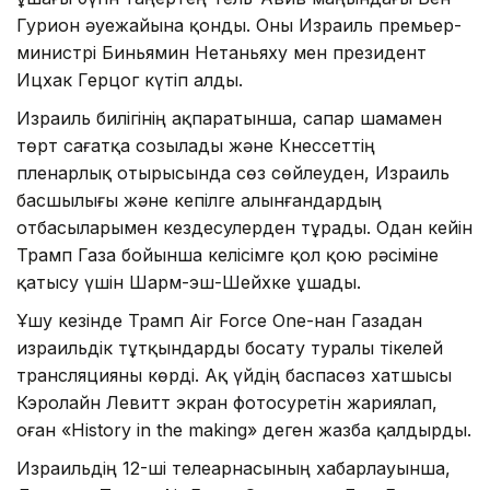
Гурион әуежайына қонды. Оны Израиль премьер-
министрі Биньямин Нетаньяху мен президент
Ицхак Герцог күтіп алды.
Израиль билігінің ақпаратынша, сапар шамамен
төрт сағатқа созылады және Кнессеттің
пленарлық отырысында сөз сөйлеуден, Израиль
басшылығы және кепілге алынғандардың
отбасыларымен кездесулерден тұрады. Одан кейін
Трамп Газа бойынша келісімге қол қою рәсіміне
қатысу үшін Шарм-эш-Шейхке ұшады.
Ұшу кезінде Трамп Air Force One-нан Газадан
израильдік тұтқындарды босату туралы тікелей
трансляцияны көрді. Ақ үйдің баспасөз хатшысы
Кэролайн Левитт экран фотосуретін жариялап,
оған «History in the making» деген жазба қалдырды.
Израильдің 12-ші телеарнасының хабарлауынша,