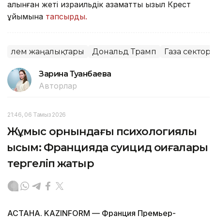
алынған жеті израильдік азаматты Қызыл Крест
ұйымына
тапсырды.
Әлем жаңалықтары
Дональд Трамп
Газа секторы
Зарина Туғанбаева
Авторлар
21:46, 06 Тамыз 2026
Жұмыс орнындағы психологиялық
қысым: Францияда суицид оқиғалары
тергеліп жатыр
АСТАНА. KAZINFORM — Франция Премьер-