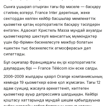
Сынға ұшырап отырған тағы бір мәселе — басқару
стилінің өзгеруі. France Inter дерегінше, жеке
сектордан келген кейбір басшылар мемлекеттік
қызметке қатаң корпоративтік басқару тәсілдерін
енгізген. Адвокат Кристель Мазза мұндай ахуалды
қызметкерлер шектеулі мансаптық мүмкіндіктер
үшін бір-бірімен бәсекелесуге мәжбүр болатын
«шектен тыс бәсекелестік атмосферасы» деп
сипаттады.
Бұл оқиғалар Франциядағы ең ірі корпоративтік
даулардың бірі — France Télécom ісін еске салды.
2006–2009 жылдары қазіргі Orange компаниясының
кемінде 19 қызметкері өзіне қол жұмсаған. Тағы 12
адам суицид жасауға әрекеттеніп, көптеген
қызметкер ауыр депрессияға шалдыққан. Кейбірі
қоштасу хаттарында мұндай шешім қабылдауына
еңбек жағдайы себеп болғанын жазып кеткен.