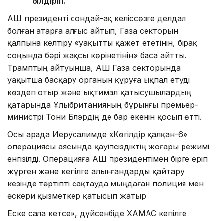
білдіріп.
АҚШ президенті сондай-ақ келіссөзге делдал
болған Қатарға алғыс айтып, Газа секторын
қалпына келтіру «уақытты қажет ететінін, бірақ
соңында бәрі жақсы көрінетінін» баса айтты.
Трамптың айтуынша, АҚШ Газа секторында
уақытша басқару органын құруға ықпал етуді
көздеп отыр және ықтимал қатысушылардың
қатарында Ұлыбританияның бұрынғы премьер-
министрі Тони Блэрдің де бар екенін қосып өтті.
Осы арада Иерусалимде «Көгілдір қалқан-6»
операциясы аясында қауіпсіздіктің жоғары режимі
енгізілді. Операцияға АҚШ президентімен бірге еріп
жүрген және кепілге алынғандарды қайтару
кезінде тәртіпті сақтауда мыңдаған полиция мен
әскери қызметкер қатысып жатыр.
Еске сала кетсек, дүйсенбіде ХАМАС кепілге