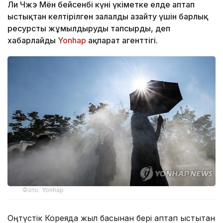
Ли Чжэ Мён бейсенбі күні үкіметке елде аптап
ыстықтан келтірілген залалды азайту үшін барлық
ресурсты жұмылдыруды тапсырды, деп
хабарлайды
Yonhap
ақпарат агенттігі.
Фото: Yonhap
Оңтүстік Кореяда жыл басынан бері аптап ыстықтан