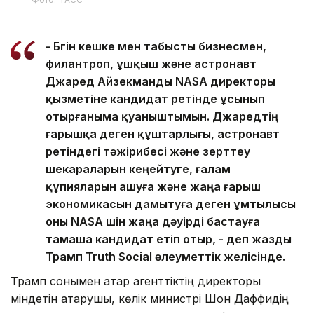
- Бүгін кешке мен табысты бизнесмен,
филантроп, ұшқыш және астронавт
Джаред Айзекманды NASA директоры
қызметіне кандидат ретінде ұсынып
отырғаныма қуаныштымын. Джаредтің
ғарышқа деген құштарлығы, астронавт
ретіндегі тәжірибесі және зерттеу
шекараларын кеңейтуге, ғалам
құпияларын ашуға және жаңа ғарыш
экономикасын дамытуға деген ұмтылысы
оны NASA үшін жаңа дәуірді бастауға
тамаша кандидат етіп отыр, - деп жазды
Трамп Truth Social әлеуметтік желісінде.
Трамп сонымен қатар агенттіктің директоры
міндетін атқарушы, көлік министрі Шон Даффидің