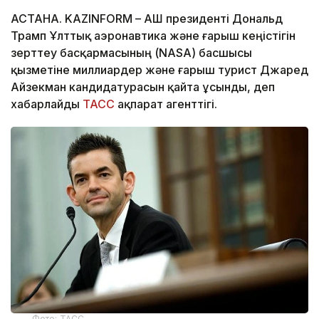
АСТАНА. KAZINFORM – АҚШ президенті Дональд
Трамп Ұлттық аэронавтика және ғарыш кеңістігін
зерттеу басқармасының (NASA) басшысы
қызметіне миллиардер және ғарыш турист Джаред
Айзекман кандидатурасын қайта ұсынды, деп
хабарлайды
ТАСС
ақпарат агенттігі.
Фото: ТАСС