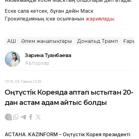
Еске сала кетсек, бұған дейін Маск
Грокипедияның іске қосылғанын
жариялады.
АҚШ
Әлем жаңалықтары
Дональд Трамп
Ғары
Зарина Туғанбаева
Авторлар
13:19, 06 Тамыз 2026
Оңтүстік Кореяда аптап ыстықтан 20-
дан астам адам қайтыс болды
АСТАНА. KAZINFORM – Оңтүстік Корея президенті