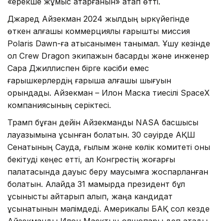
«ерекше жұмыс атқарғанын» атап өтті.
Джаред Айзекман 2024 жылдың қыркүйегінде
өткен алғашқы коммерциялық ғарыштық миссия
Polaris Dawn-ға қатысқанымен танымал. Ұшу кезінде
ол Crew Dragon экипажын басқарды және инженер
Сара Джиллиспен бірге кәсіби емес
ғарышкерлердің ғарышқа алғашқы шығуын
орындады. Айзекман – Илон Маскқа тиесілі SpaceX
компаниясының серіктесі.
Трамп бұған дейін Айзекманды NASA басшысы
лауазымына ұсынған болатын. 30 сәуірде АҚШ
Сенатының Сауда, ғылым және көлік комитеті оны
бекітуді кеңес етті, ал Конгрестің жоғарғы
палатасында дауыс беру маусымға жоспарланған
болатын. Алайда 31 мамырда президент бұл
ұсынысты қайтарып алып, жаңа кандидат
ұсынатынын мәлімдеді. Америкалық БАҚ сол кезде
Айзекманды Илон Масктың қолшоқпары деп атады.