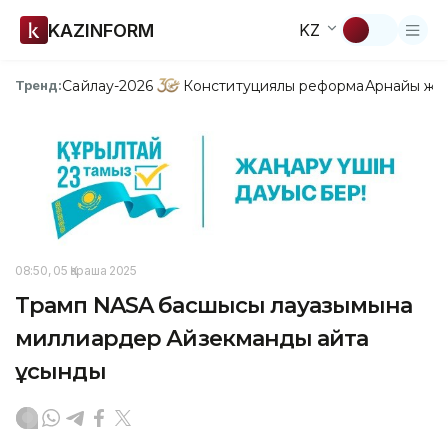
KAZINFORM
KZ
Сайлау-2026
Конституциялық реформа
Арнайы жо
Тренд:
08:50, 05 Қараша 2025
Трамп NASA басшысы лауазымына
миллиардер Айзекманды қайта
ұсынды