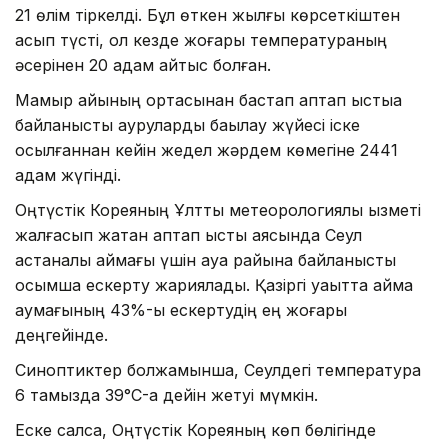
21 өлім тіркелді. Бұл өткен жылғы көрсеткіштен
асып түсті, ол кезде жоғары температураның
әсерінен 20 адам қайтыс болған.
Мамыр айының ортасынан бастап аптап ыстыққа
байланысты ауруларды бақылау жүйесі іске
қосылғаннан кейін жедел жәрдем көмегіне 2441
адам жүгінді.
Оңтүстік Кореяның Ұлттық метеорологиялық қызметі
жалғасып жатқан аптап ыстық аясында Сеул
астаналық аймағы үшін ауа райына байланысты
қосымша ескерту жариялады. Қазіргі уақытта аймақ
аумағының 43%-ы ескертудің ең жоғары
деңгейінде.
Синоптиктер болжамынша, Сеулдегі температура
6 тамызда 39°C-қа дейін жетуі мүмкін.
Еске салсақ, Оңтүстік Кореяның көп бөлігінде