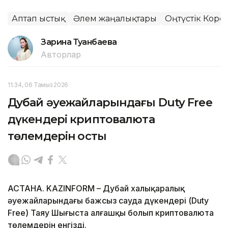
Аптап ыстық
Әлем жаңалықтары
Оңтүстік Коре
Зарина Туғанбаева
Авторлар
11:34, 06 Тамыз 2026
Дубай әуежайларындағы Duty Free
дүкендері криптовалюта
төлемдерін қосты
АСТАНА. KAZINFORM – Дубай халықаралық
әуежайларындағы бажсыз сауда дүкендері (Duty
Free) Таяу Шығыста алғашқы болып криптовалюта
төлемдерін енгізді.