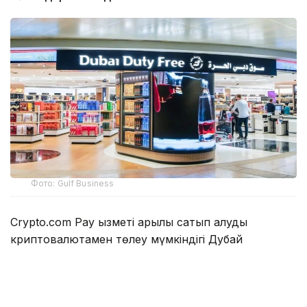
Фото: Gulf Business
Crypto.com Pay қызметі арқылы сатып алуды
криптовалютамен төлеу мүмкіндігі Дубай
халықаралық әуежайында (DXB) және Әл-Мактум
әуежайында (AMIA) пайда болды.
Дубай үкіметі
Dubai Media Office
кеңсесінің