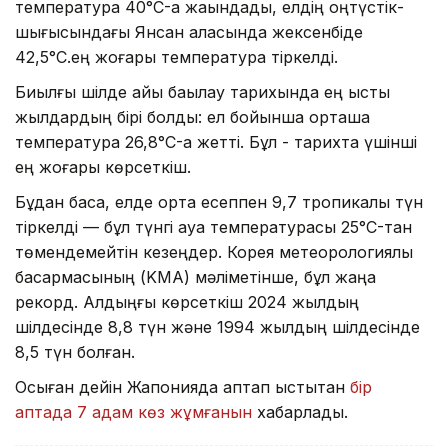
температура 40°C-қа жақындады, елдің оңтүстік-
шығысындағы Янсан қаласында жексенбіде
42,5°C.ең жоғары температура тіркелді.
Биылғы шілде айы бақылау тарихында ең ыстық
жылдардың бірі болды: ел бойынша орташа
температура 26,8°C-қа жетті. Бұл - тарихта үшінші
ең жоғары көрсеткіш.
Бұдан басқа, елде орта есеппен 9,7 тропикалық түн
тіркелді — бұл түнгі ауа температурасы 25°C-тан
төмендемейтін кезеңдер. Корея метеорологиялық
басқармасының (KMA) мәліметінше, бұл жаңа
рекорд. Алдыңғы көрсеткіш 2024 жылдың
шілдесінде 8,8 түн және 1994 жылдың шілдесінде
8,5 түн болған.
Осыған дейін Жапонияда аптап ыстықтан
бір
аптада 7 адам көз жұмғанын
хабарладық.