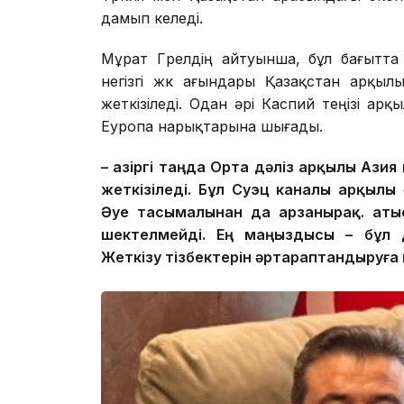
дамып келеді.
Мұрат Гүрелдің айтуынша, бұл бағытт
негізгі жүк ағындары Қазақстан арқы
жеткізіледі. Одан әрі Каспий теңізі арқы
Еуропа нарықтарына шығады.
– Қазіргі таңда Орта дәліз арқылы Аз
жеткізіледі. Бұл Суэц каналы арқылы
Әуе тасымалынан да арзанырақ. Қаты
шектелмейді. Ең маңыздысы – бұл 
Жеткізу тізбектерін әртараптандыруға м