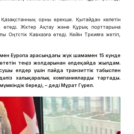
а Қазақстанның орны ерекше. Қытайдан келетін
лы өтеді. Жүктер Ақтау және Құрық порттарына
лы Оңтүстік Кавказға өтеді. Кейін Түркияға жетіп,
ия мен Еуропа арасындағы жүк шамамен 15 күнде
 өтетін теңіз жолдарынан әлдеқайда жылдам.
сушы елдер үшін пайда транзиттік табыспен
дәліз халықаралық компанияларды тартады.
үмкіндік береді, – деді Мұрат Гүрел.