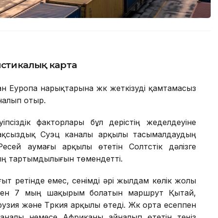
истикалық карта
ан Еуропа нарықтарына жүк жеткізуді қамтамасыз
налып отыр.
псіздік факторлары бұл үдерістің жеделдеуіне
тұрақсыздық Суэц каналы арқылы тасымалдаудың
Ресей аумағы арқылы өтетін Солтүстік дәлізге
ың тартымдылығын төмендетті.
ыт ретінде емес, сенімді әрі жылдам көлік жолы
мен 7 мың шақырым болатын маршрут Қытай,
рузия және Түркия арқылы өтеді. Жүк орта есеппен
ц каналы немесе Африканы айналып өтетін теңіз