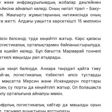
ту жеке инфрақұрылымдық жобалар деңгейінен
есіне айналып келеді. Оның негізгі тірегі – Баку–
алі. Жаңғырту жұмыстарының нәтижесінде оның
ға жетті. Алдағы уақытта көрсеткішті 15 миллион
ісін белсенді түрде кеңейтіп жатыр. Карс қаласы
логистикалық орталықтармен байланыстырылуда.
а күшейіп келеді. Бұл бағытта Мармарай тоннелі
ткелі маңызды рөл атқарады.
 көңіл бөлінуде. Анкара теңіздегі қайта тиеу
ай-ақ логистикалық тізбектегі әлсіз тұстарды
ы мақсатта Мерсин және Искендерун порттары
рең су порты да кеңейтіліп жатыр. Ол болашақта
лу орталығына айналуы мүмкін.
цифрлық логистикалық хабтар да маңызды орын
іп, тасымал ашықтығын арттырады.