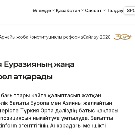
Әлемде
Қазақстан
Саясат
Талдау
SP
Арнайы жоба
Конституциялық реформа
Сайлау-2026
ия Еуразияның жаңа
рөл атқарады
 бағыттары қайта қалыптасып жатқан
лік бағыты Еуропа мен Азияны жалғайтын
 үдерісте Түркия Орта дәліздің батыс қақпасы
қ позициясын нығайтуға ұмтылуда. Бағытты
nform агенттігінің Анкарадағы меншікті