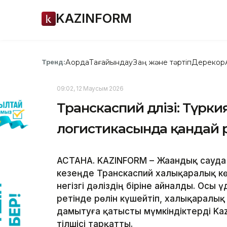
KAZINFORM
Ақорда
Тағайындау
Заң және тәртіп
Дерекқор
Тренд:
09:02, 12 Маусым 2026
Транскаспий дәлізі: Түрк
логистикасында қандай 
АСТАНА. KAZINFORM – Жаһандық сауда
кезеңде Транскаспий халықаралық кө
негізгі дәліздің біріне айналды. Осы
ретінде рөлін күшейтіп, халықаралы
дамытуға қатысты мүмкіндіктерді Kazi
тілшісі тарқатты.