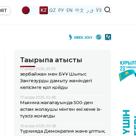
KZ
QZ
РУ
EN
中文
ق ز
ЎЗ
ORT
Тақырыпқа қатысты
17 шілде 2026, 05:53
Әзербайжан мен БҰҰ Шығыс
Зангезурды дамыту жөніндегі
келісімге қол қойды
17 шілде 2026, 02:48
Мьянма жағалауында 500-ден
астам жолаушы мінген екі кеме із-
түзсіз жоғалды
16 шілде 2026, 00:38
Түркияда Демократия және ұлттық