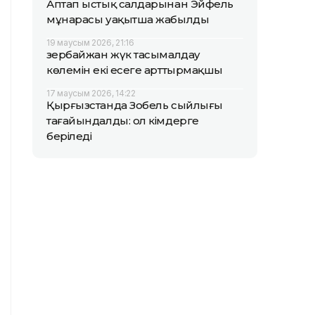
Аптап ыстық салдарынан Эйфель
мұнарасы уақытша жабылды
19 маусым 2026, 21:16
Әзербайжан жүк тасымалдау
көлемін екі есеге арттырмақшы
17 маусым 2026, 14:22
Қырғызстанда Зобель сыйлығы
тағайындалды: ол кімдерге
беріледі