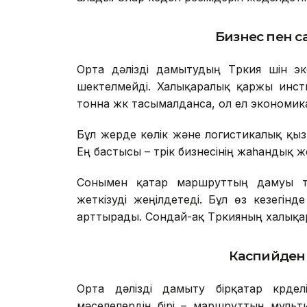
Б
изнес пен са
Орта дәлізді дамытудың Түркия үшін эк
шектелмейді. Халықаралық қаржы инст
тонна жүк тасымалданса, ол ел экономика
Бұл жерде көлік және логистикалық қызм
Ең бастысы – түрік бизнесінің жаһандық же
Сонымен қатар маршруттың дамуы тү
жеткізуді жеңілдетеді. Бұл өз кезегінде 
арттырады. Сондай-ақ Түркияның халықар
Каспийден 
Орта дәлізді дамыту бірқатар күрдел
мәселелердің бірі – маршруттың мульт