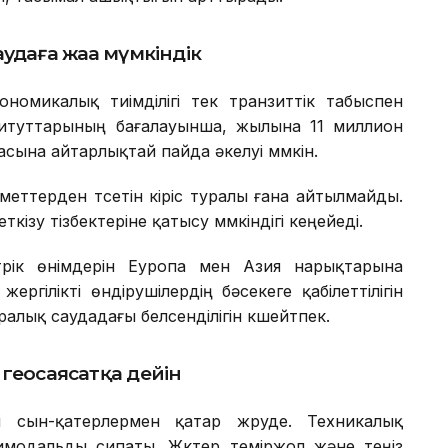
удаға жаңа мүмкіндік
ономикалық тиімділігі тек транзиттік табыспен
итуттарының бағалауынша, жылына 11 миллион
сына айтарлықтай пайда әкелуі мүмкін.
еттерден түсетін кіріс туралы ғана айтылмайды.
ткізу тізбектеріне қатысу мүмкіндігі кеңейеді.
рік өнімдерін Еуропа мен Азия нарықтарына
жергілікті өндірушілердің бәсекеге қабілеттілігін
алық саудадағы белсенділігін күшейтпек.
геосаясатқа дейін
і сын-қатерлермен қатар жүруде. Техникалық
имодальды сипаты. Жүктер теміржол және теңіз