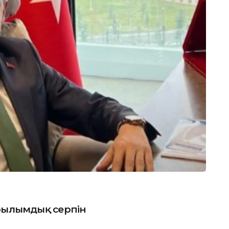
ылымдық серпін