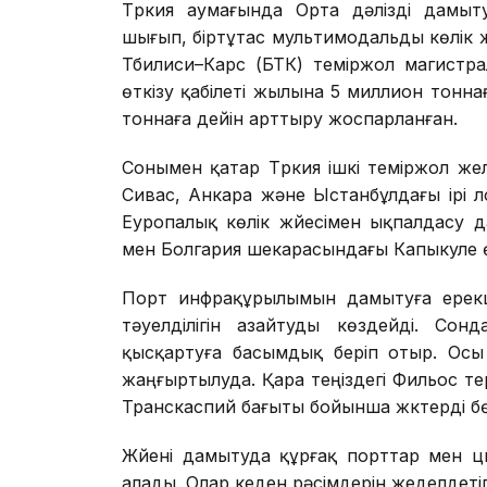
Түркия аумағында Орта дәлізді дамы
шығып, біртұтас мультимодальды көлік жүй
Тбилиси–Карс (БТК) теміржол магистр
өткізу қабілеті жылына 5 миллион тонна
тоннаға дейін арттыру жоспарланған.
Сонымен қатар Түркия ішкі теміржол жел
Сивас, Анкара және Ыстанбұлдағы ірі 
Еуропалық көлік жүйесімен ықпалдасу д
мен Болгария шекарасындағы Капыкуле ө
Порт инфрақұрылымын дамытуға ерекше
тәуелділігін азайтуды көздейді. Сонд
қысқартуға басымдық беріп отыр. Ос
жаңғыртылуда. Қара теңіздегі Фильос те
Транскаспий бағыты бойынша жүктерді бө
Жүйені дамытуда құрғақ порттар мен 
алады. Олар кеден рәсімдерін жеделдет