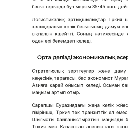
бағыттарында бұл мерзім 35-45 күнге дей
Логистикалық артықшылықтар Түркия үш
халықаралық көлік бағытының дамуы елге
ықпалын күшейтті. Соның нәтижесінде 
одан әрі бекемдеп келеді.
Орта дәліздің экономикалық әсе
Стратегиялық зерттеулер және дам
кеңесінің төрағасы, бас экономист Мұрат
Азияға қарай ойысып келеді. Осыған ба
маңызы артып отыр.
Сарапшы Еуразиядағы жаңа көлік жүйес
пікірінше, Түркия тек транзиттік ел ем
Шығысты байланыстыратын маңызды буы
Түркия мен Қазақстан арасындағы экон