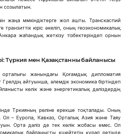
ін созылатын.
ін жаңа мүмкіндіктерге жол ашты. Транскаспий
 транзиттік кіріс әкеліп, оның геоэкономикалық
Анкара жаһандық жеткізу тізбектеріндегі орнын
рі: Түркия мен Қазақстан
ның
байланысы
у орталығы жанындағы Қоғамдық дипломатия
 Гүрелдің айтуынша, әлемдік экономика біртіндеп
йланысты көлік және энергетикалық дәліздердің
інде Түркияның рөліне ерекше тоқталады. Оның
ес. Ол – Еуропа, Кавказ, Орталық Азия және Таяу
н. Орта дәліз де тек көлік жобасы емес. Ол
омикалық байланысты күшейтетін құрал ретінде