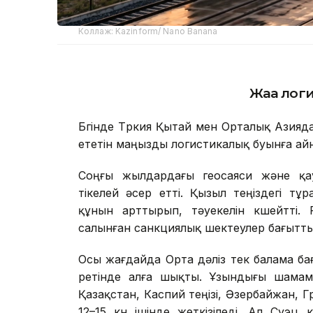
Коллаж: Kazinform/ Nano Banana
Жаңа лог
Бүгінде Түркия Қытай мен Орталық Азияд
ететін маңызды логистикалық буынға ай
Соңғы жылдардағы геосаяси және қауі
тікелей әсер етті. Қызыл теңіздегі 
құнын арттырып, тәуекелін күшейтті. 
салынған санкциялық шектеулер бағытт
Осы жағдайда Орта дәліз тек балама бағ
ретінде алға шықты. Ұзындығы шама
Қазақстан, Каспий теңізі, Әзербайжан, Г
12–15 күн ішінде жеткізіледі. Ал Суэ