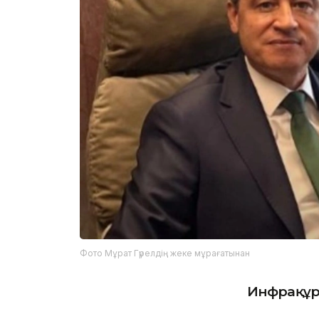
Фото Мұрат Гүрелдің жеке мұрағатынан
Инфрақұр