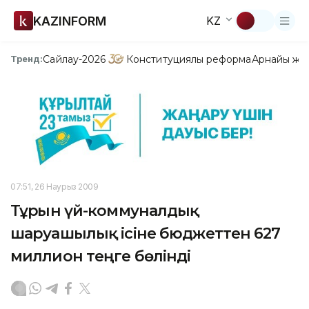
KAZINFORM
KZ
Сайлау-2026
Конституциялық реформа
Арнайы жо
Тренд:
07:51, 26 Наурыз 2009
Тұрғын үй-коммуналдық
шаруашылық ісіне бюджеттен 627
миллион теңге бөлінді