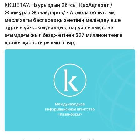
КӨКШЕТАУ. Наурыздың 26-сы. ҚазАқпарат /
Жанмұрат Жанайдаров/ - Ақмола облыстық
мәслихаты баспасөз қызметінің мәлімдеуінше
тұрғын үй-коммуналдық шаруашылық ісіне
ағымдағы жыл бюджетінен 627 миллион теңге
қаржы қарастырылып отыр,