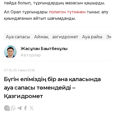
пайда болып, тұрғындардың мазасын қашырды.
Ал Орал тұрғындары
полигон түтінінен
тыныс алу
қиындағанын айтып шағымданды.
Ауа сапасы
Аймақ
Қазгидромет
Ауа райы
Эко
Жасұлан Бақытбекұлы
Авторлар
07:16, 05 Тамыз 2026
Бүгін еліміздің бір ғана қаласында
ауа сапасы төмендейді –
Қазгидромет