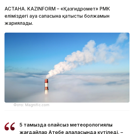
АСТАНА. KAZINFORM – «Қазгидромет» РМК
еліміздегі ауа сапасына қатысты болжамын
жариялады.
Фото: Magnific.com
5 тамызда қолайсыз метеорологиялық
жағдайлар Ақтөбе қалаласында күтіледі, –