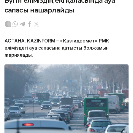
Бүгін еліміздің екі қаласында ауа
сапасы нашарлайды
АСТАНА. KAZINFORM – «Қазгидромет» РМК
еліміздегі ауа сапасына қатысты болжамын
жариялады.