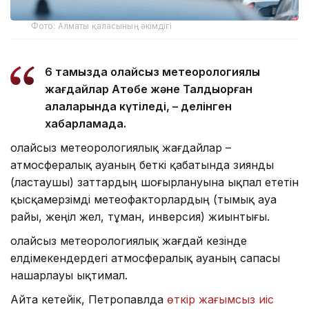
Фото: Алматы қаласының әкімдігі
6 тамызда қолайсыз метеорологиялық
жағдайлар Ақтөбе және Талдықорған
қалаларында күтіледі, – делінген
хабарламада.
Қолайсыз метеорологиялық жағдайлар –
атмосфералық ауаның беткі қабатында зиянды
(ластаушы) заттардың шоғырлануына ықпал ететін
қысқамерзімді метеофакторлардың (тымық ауа
райы, жеңіл жел, тұман, инверсия) жиынтығы.
Қолайсыз метеорологиялық жағдай кезінде
елдімекендердегі атмосфералық ауаның сапасы
нашарлауы ықтимал.
Айта кетейік, Петропавлда
өткір жағымсыз иіс