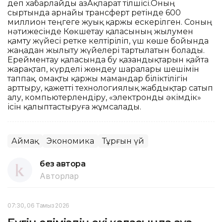
деп хабарлайды ҚазАқпарат тілшісі.Оның
сыртында арнайы трансферт ретінде 600
миллион теңгеге жуық қаржы ескерілген. Соның
нәтижесінде Көкшетау қаласының жылумен
қамту жүйесі ретке келтіріліп, үш көше бойында
жаңадан жылыту жүйелері тартылатын болады.
Ерейментау қаласында бу қазандықтарын қайта
жарақтап, күрделі жөндеу шаралары шешімін
таппақ. Қомақты қаржы мамандар біліктілігін
арттыру, қажетті технологиялық жабдықтар сатып
алу, компьютерлендіру, «электронды әкімдік»
ісін қалыптастыруға жұмсалады.
Аймақ
Экономика
Тұрғын үй
без автора
Авторлар
07:30, 06 Тамыз 2026