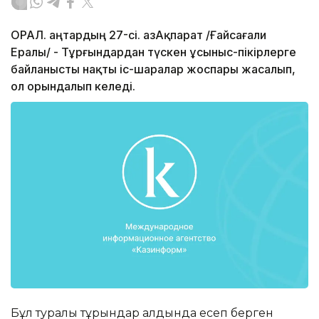
ОРАЛ. Қаңтардың 27-сі. ҚазАқпарат /Ғайсағали
Ералы/ - Тұрғындардан түскен ұсыныс-пікірлерге
байланысты нақты іс-шаралар жоспары жасалып,
ол орындалып келеді.
Бұл туралы тұрғындар алдында есеп берген