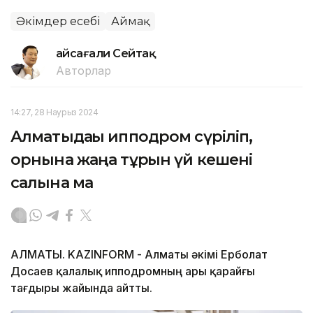
Әкімдер есебі
Аймақ
Ғайсағали Сейтақ
Авторлар
14:27, 28 Наурыз 2024
Алматыдағы ипподром сүріліп,
орнына жаңа тұрғын үй кешені
салына ма
АЛМАТЫ. KAZINFORM - Алматы әкімі Ерболат
Досаев қалалық ипподромның ары қарайғы
тағдыры жайында айтты.