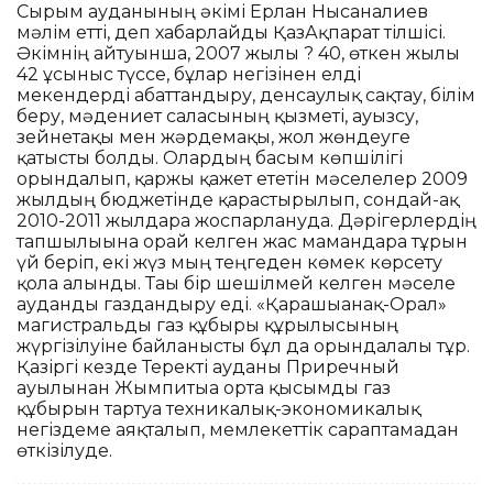
Сырым ауданының әкімі Ерлан Нысанғалиев
мәлім етті, деп хабарлайды ҚазАқпарат тілшісі.
Әкімнің айтуынша, 2007 жылы ? 40, өткен жылы
42 ұсыныс түссе, бұлар негізінен елді
мекендерді абаттандыру, денсаулық сақтау, білім
беру, мәдениет саласының қызметі, ауызсу,
зейнетақы мен жәрдемақы, жол жөндеуге
қатысты болды. Олардың басым көпшілігі
орындалып, қаржы қажет ететін мәселелер 2009
жылдың бюджетінде қарастырылып, сондай-ақ
2010-2011 жылдарға жоспарлануда. Дәрігерлердің
тапшылығына орай келген жас мамандарға тұрғын
үй беріп, екі жүз мың теңгеден көмек көрсету
қолға алынды. Тағы бір шешілмей келген мәселе
ауданды газдандыру еді. «Қарашығанақ-Орал»
магистральды газ құбыры құрылысының
жүргізілуіне байланысты бұл да орындалғалы тұр.
Қазіргі кезде Теректі ауданы Приречный
ауылынан Жымпитыға орта қысымды газ
құбырын тартуға техникалық-экономикалық
негіздеме аяқталып, мемлекеттік сараптамадан
өткізілуде.