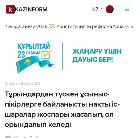
KAZINFORM
KZ
Сайлау-2026
Конституциялық реформа
Арнайы жо
Тренд:
16:28, 27 Қаңтар 2009
Тұрғындардан түскен ұсыныс-
пікірлерге байланысты нақты іс-
шаралар жоспары жасалып, ол
орындалып келеді