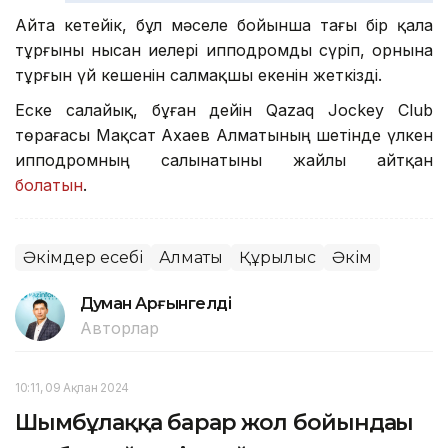
Айта кетейік, бұл мәселе бойынша тағы бір қала
тұрғыны нысан иелері ипподромды сүріп, орнына
тұрғын үй кешенін салмақшы екенін жеткізді.
Еске салайық, бұған дейін Qazaq Jockey Club
төрағасы Мақсат Ахаев Алматының шетінде үлкен
ипподромның салынатыны жайлы айтқан
болатын
.
Әкімдер есебі
Алматы
Құрылыс
Әкім
Думан Арғынгелді
Авторлар
10:11, 09 Ақпан 2024
Шымбұлаққа барар жол бойындағы