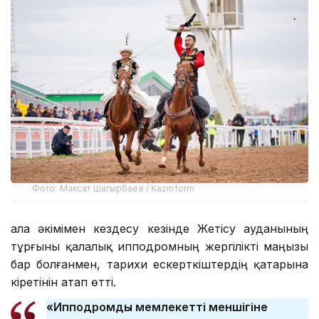
Фото: Максат Шагырбаев / Kazinform
Қала әкімімен кездесу кезінде Жетісу ауданының
тұрғыны қалалық ипподромның жергілікті маңызы
бар болғанмен, тарихи ескерткіштердің қатарына
кіретінін атап өтті.
«Ипподромды мемлекеттің меншігіне