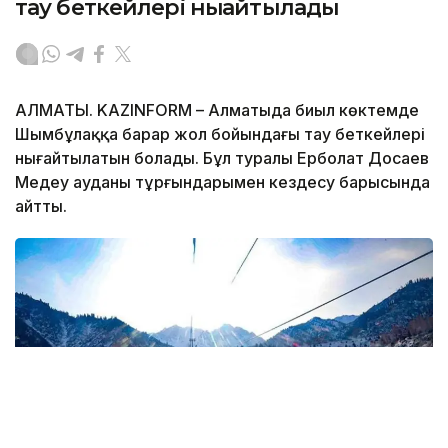
тау беткейлері нығайтылады
АЛМАТЫ. KAZINFORM – Алматыда биыл көктемде
Шымбұлаққа барар жол бойындағы тау беткейлері
нығайтылатын болады. Бұл туралы Ерболат Досаев
Медеу ауданы тұрғындарымен кездесу барысында
айтты.