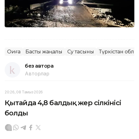
Оқиға
Басты жаңалық
Су тасқыны
Түркістан обл
без автора
Авторлар
20:26, 08 Тамыз 2026
Қытайда 4,8 балдық жер сілкінісі
болды