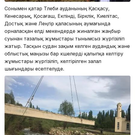
Сонымен қатар Төлеби ауданының Қасқасу,
Кенесарық, Қосағаш, Екпінді, Біркөлік, Киелітас,
Достық және Леңгір қаласының аумағында
орналасқан елді мекендерде жиналған жаңбыр
суынан тазалық жұмыстары тынымсыз жүргізіліп
жатыр. Тасқын судан зақым келген аудандық және
облыстық маңызы бар көшелерді қалыпқа келтіру
жұмыстары жүргізіліп, келтірілген залал
шығындары есептелуде.