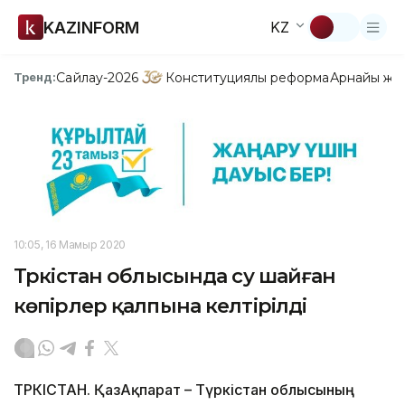
KAZINFORM
KZ
Сайлау-2026
Конституциялық реформа
Арнайы жо
Тренд:
10:05, 16 Мамыр 2020
Түркістан облысында су шайған
көпірлер қалпына келтірілді
ТҮРКІСТАН. ҚазАқпарат – Түркістан облысының