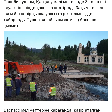
Төлеби ауданы, Қасқасу елді мекенінде 3 көпір екі
тәуліктің ішінде қалпына келтірілді. Зақым келген
тағы бір көпір қысқа уақытта реттелмек, деп
хабарлады Түркістан облысы әкімінің баспасөз
қызметі.
Баспасөз мәліметтеріне қарағанда, қазір аталған