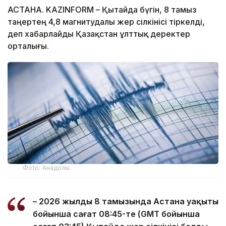
АСТАНА. KAZINFORM – Қытайда бүгін, 8 тамыз
таңертең 4,8 магнитудалы жер сілкінісі тіркелді,
деп хабарлайды Қазақстан ұлттық деректер
орталығы.
Фото: Анадолы
– 2026 жылдың 8 тамызында Астана уақыты
бойынша сағат 08:45-те (GMT бойынша