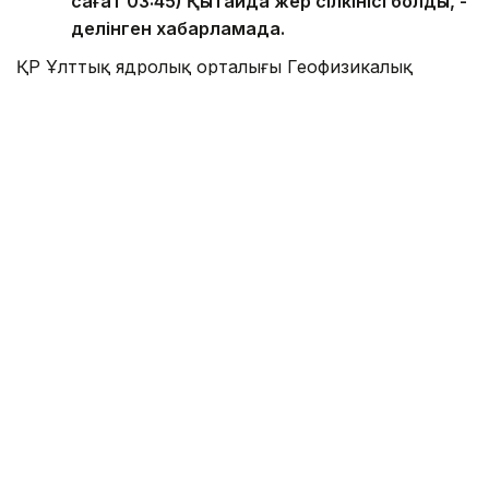
сағат 03:45) Қытайда жер сілкінісі болды, -
делінген хабарламада.
ҚР Ұлттық ядролық орталығы Геофизикалық
зерттеулер институты деректер орталығының
мәліметі бойынша, жер сілкінісінің магнитудасы 4,8
болды.
Эпицентрі солтүстік ендіктің 39,97 градусында
және шығыс бойлықтың 82,99 градусында
орналасқан.
Жер сілкінісінің энергетикалық класы K=11 болды.
Қазақстандық сейсмологтар бұған дейін Қытай
аумағында
магнитудасы 4,1 болатын жер сілкінісін
тіркеген болатын.
Оқиға
Қытай
Жер сілкінісі