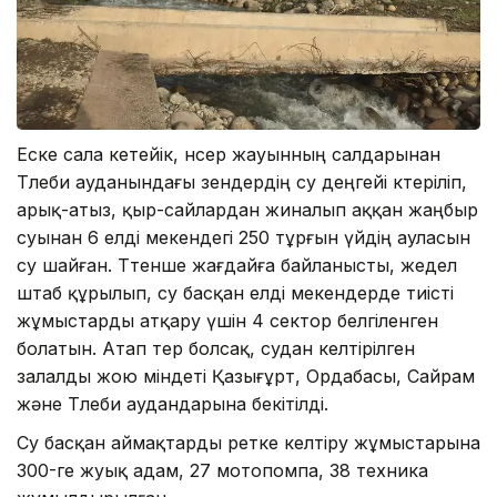
Еске сала кетейік, нөсер жауынның салдарынан
Төлеби ауданындағы өзендердің су деңгейі көтеріліп,
арық-атыз, қыр-сайлардан жиналып аққан жаңбыр
суынан 6 елді мекендегі 250 тұрғын үйдің ауласын
су шайған. Төтенше жағдайға байланысты, жедел
штаб құрылып, су басқан елді мекендерде тиісті
жұмыстарды атқару үшін 4 сектор белгіленген
болатын. Атап өтер болсақ, судан келтірілген
залалды жою міндеті Қазығұрт, Ордабасы, Сайрам
және Төлеби аудандарына бекітілді.
Су басқан аймақтарды ретке келтіру жұмыстарына
300-ге жуық адам, 27 мотопомпа, 38 техника