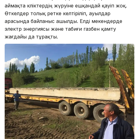
аймақта көліктердің жүруіне ешқандай қауіп жоқ.
Өткелдер толық ретке келтіріліп, ауылдар
арасында байланыс ашылды. Елді мекендерде
электр энергиясы және табиғи газбен қамту
жағдайы да тұрақты.