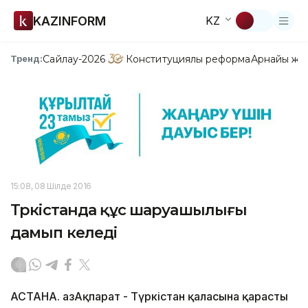
KAZINFORM
KZ
Сайлау-2026
Конституциялық реформа
Арнайы жо
Тренд:
15:08, 08 Шілде 2016
Түркістанда құс шаруашылығы
дамып келеді
АСТАНА. ҚазАқпарат - Түркістан қаласына қарасты