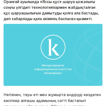
Оранғай ауылында «Яссы құс» шаруа қожалығы
соңғы үлгідегі технологиялармен жабдықталған
құс шаруашылығын дамытуды қолға ала бастады,
деп хабарлады қала әкімінің баспасөз қызметі.
Негізінен, тауық еті мен жұмыртқа өндіруді көздеген
кәсіпкер алғашқы қадамының сәтті басталып