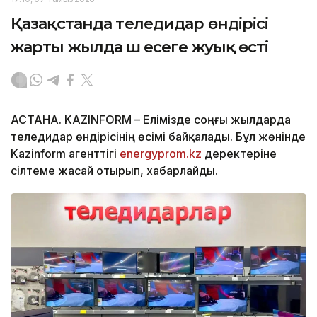
Қазақстанда теледидар өндірісі
жарты жылда үш есеге жуық өсті
АСТАНА. KAZINFORM – Елімізде соңғы жылдарда
теледидар өндірісінің өсімі байқалады. Бұл жөнінде
Kazinform агенттігі
energyprom.kz
деректеріне
сілтеме жасай отырып, хабарлайды.