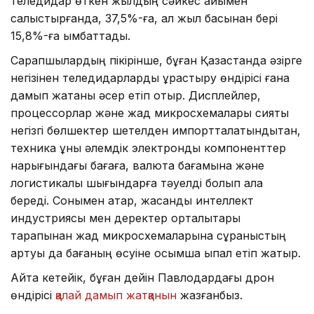
теледидар өткен жылдың сәйкес айымен
салыстырғанда, 37,5%-ға, ал жыл басынан бері
15,8%-ға қымбаттады.
Сарапшылардың пікірінше, бұған Қазақстанда әзірге
негізінен теледидарларды құрастыру өндірісі ғана
дамып жатқаны әсер етіп отыр. Дисплейлер,
процессорлар және жад микросхемалары сияқты
негізгі бөлшектер шетелден импортталатындықтан,
техника құны әлемдік электрондық компоненттер
нарығындағы бағаға, валюта бағамына және
логистикалық шығындарға тәуелді болып қала
береді. Сонымен қатар, жасанды интеллект
индустриясы мен деректер орталықтары
тарапынан жад микросхемаларына сұраныстың
артуы да бағаның өсуіне қосымша ықпал етіп жатыр.
Айта кетейік, бұған дейін Павлодардағы дрон
өндірісі
қалай дамып жатқанын
жазғанбыз.