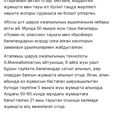
отырғанын айтып отыр. Өйткені, өндірілген
жұмыртқа мен тауық еті бүгінгі таңда жергілікті
нарықта жоғары сұранысқа ие болып үлгерген.
«Яссы құс» шаруа қожалығының ашылғанына небары
алты ай. Мұнда 50 мыңға жуық тауық бағылады.
«Ломан лс классик» тауығы мен «бройлер»
балапандарын өсіруді қолға алған кәсіпорын
заманауи құрылғылармен жабдықталған.
Аталмыш шаруа қожалығының технологы
Х.Минкабиловтың айтуынша, 6 айға жуық уақыт
бұрын тәуліктік балапандар сатып алынып, қазір
олардан балғын жұмыртқа алынып отыр. Яғни, ақпан
айында өз жұмысын бастаған шаруашылықтан
бүгінде тәулігіне 5 мыңға жуық жұмыртқа алынуда.
Алдағы 50-60 күнде мұндағы жұмыртқаға
бағытталған 21 мың тауықтан осынша көлемде
жұмыртқа алу межеленіп отыр.