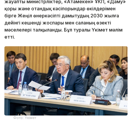
жауапты министрліктер, «Атамекен» ҰКП, «Даму»
қоры және отандық кәсіпорындар өкілдерімен
бірге Жеңіл өнеркәсіпті дамытудың 2030 жылға
дейінгі кешенді жоспары мен саланың өзекті
мәселелері талқыланды. Бұл туралы Үкімет мәлім
етті.
Фото: Үкімет