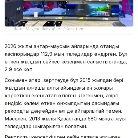
Фото: Мақсат Шағырбаев / Kazinform
2026 жылы қаңтар-маусым айларында отандық
кәсіпорындар 112,9 мың теледидар өндірген. Бұл
өткен жылдың сәйкес кезеңімен салыстырғанда,
2,9 есе көп.
Сонымен қатар, зерттеуде бұл 2015 жылдан бері
жылдың алғашқы алты айындағы ең жоғары
көрсеткіш екені атап өтілген. Дегенмен, қазіргі
өндіріс көлемі өткен онжылдықтың басындағы
рекордтық деңгейден әлі де айтарлықтай төмен.
Мәселен, 2013 жылы Қазақстанда 580 мыңға жуық
теледидар шығарылған болатын.
Рекордтық көрсеткіштен кейін салада құлдырау