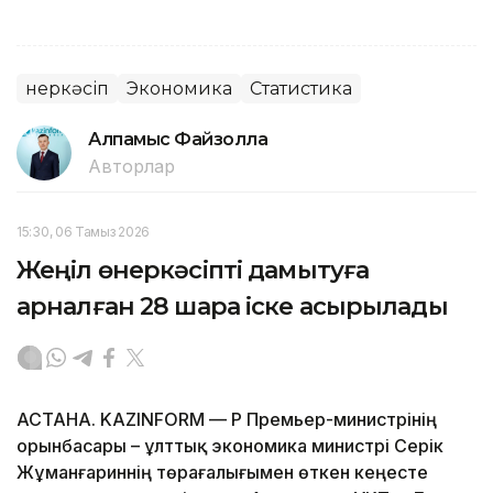
Өнеркәсіп
Экономика
Статистика
Алпамыс Файзолла
Авторлар
15:30, 06 Тамыз 2026
Жеңіл өнеркәсіпті дамытуға
арналған 28 шара іске асырылады
АСТАНА. KAZINFORM — ҚР Премьер-министрінің
орынбасары – ұлттық экономика министрі Серік
Жұманғариннің төрағалығымен өткен кеңесте