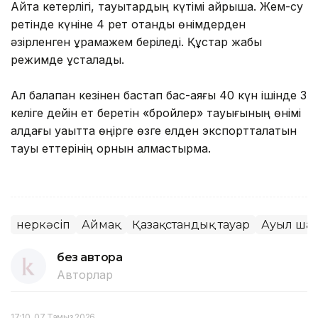
Айта кетерлігі, тауықтардың күтімі айрықша. Жем-су
ретінде күніне 4 рет отандық өнімдерден
әзірленген құрамажем беріледі. Құстар жабық
режимде ұсталады.
Ал балапан кезінен бастап бас-аяғы 40 күн ішінде 3
келіге дейін ет беретін «бройлер» тауығының өнімі
алдағы уақытта өңірге өзге елден экспортталатын
тауық еттерінің орнын алмастырмақ.
Өнеркәсіп
Аймақ
Қазақстандық тауар
Ауыл ша
без автора
Авторлар
17:10, 07 Тамыз 2026