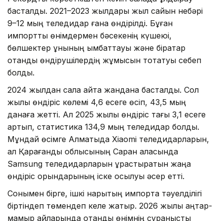
басталды. 2021–2023 жылдары жыл сайын небәрі
9–12 мың теледидар ғана өндірілді. Бұған
импорттық өнімдермен бәсекенің күшеюі,
бөлшектер құнының қымбаттауы және бірқатар
отандық өндірушілердің жұмысын тоқтатуы себеп
болды.
2024 жылдан сала қайта жандана басталды. Сол
жылы өндіріс көлемі 4,6 есеге өсіп, 43,5 мың
данаға жетті. Ал 2025 жылы өндіріс тағы 3,1 есеге
артып, статистика 134,9 мың теледидар болды.
Мұндай өсімге Алматыда Xiaomi теледидарларын,
ал Қарағанды облысының Саран қаласында
Samsung теледидарларын құрастыратын жаңа
өндіріс орындарының іске қосылуы әсер етті.
Сонымен бірге, ішкі нарықтың импортқа тәуелділігі
біртіндеп төмендеп келе жатыр. 2026 жылы қаңтар-
мамыр айларында отандық өнімнің сұранысты