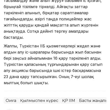
тасымалдау және алып жүру» бабымен іс қозғап,
бірыңғай тізілімге тіркелді. Айғақты заттар
тәркіленіп алынып, бірқатар сараптамалар
тағайындалды. Қазіргі таңда полицейлер жас
жігіттің қаруды қандай мақсатта алып жүргенін
анықтауда. Сотқа дейінгі тергеу амалдары
басталды.
Жалпы, Түркістан ҚІІБ қызметкерлері жедел және
алдын алу іс-шаралары барысында жыл басынан
бері заңсыз айналымнан 16 қару тәркіленіп алды.
Түркістан қаласының тұрғындарынан қару сатып
алу акциясы барысында ішкі істер басқармасына
23 дана қару тапсырылған. Оның 7-еуі шолақ
мылтық болып шықты.
Оқиға
Қылмыспен күрес
ҚР ІІМ
Басты жаңалық