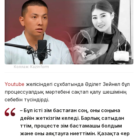
Коллаж: Kazinform
Youtube
желісіндегі сұхбатында Әділет Зейнел бұл
процессуалдық мәртебені сақтап қалу шешімінің
себебін түсіндірді.
– Бұл істі өзім бастаған соң, оны соңына
дейін жеткізгім келеді. Барлық сатыдан
өттім, процесте өзім бастамашы болдым
және оны аяқтауға ниеттімін. Қазақта «ер