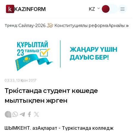
KAZINFORM
KZ
Сайлау-2026
Конституциялық реформа
Арнайы жо
Тренд:
03:33, 13 Қазан 2017
Түркістанда студент көшеде
мылтықпен жүрген
ШЫМКЕНТ. ҚазАқпарат - Түркістанда колледж