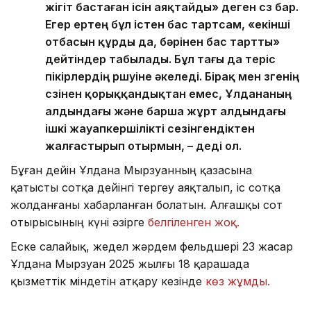
жігіт бастаған ісін аяқтайды» деген сөз бар.
Егер ертең бұл істен бас тартсам, «екінші
отбасын құрды да, бәрінен бас тартты»
дейтіндер табылады. Бұл тағы да теріс
пікірлердің өршуіне әкеледі. Бірақ мен өзгенің
сөзінен қорыққандықтан емес, Ұлдананың
алдындағы және барша жұрт алдындағы
ішкі жауапкершілікті сезінгендіктен
жалғастырып отырмын, – деді ол.
Бұған дейін Ұлдана Мырзуанның қазасына
қатысты сотқа дейінгі тергеу аяқталып, іс сотқа
жолданғаны хабарланған болатын. Алғашқы сот
отырысының күні әзірге
белгіленген жоқ.
Еске салайық, жедел жәрдем фельдшері 23 жасар
Ұлдана Мырзуан 2025 жылғы 18 қарашада
қызметтік міндетін атқару кезінде
көз жұмды.