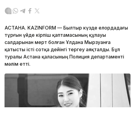
АСТАНА. KAZINFORM — Былтыр күзде елордадағы
тұрғын үйде кірпіш қаптамасының құлауы
салдарынан мерт болған Ұлдана Мырзуанға
қатысты істі сотқа дейінгі тергеу аяқталды. Бұл
туралы Астана қаласының Полиция департаменті
мәлім етті.