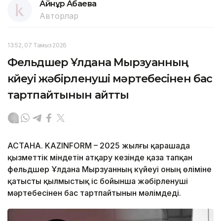
Айнұр Ақбаева
Авторлар
13:52, 07 Тамыз 2026
Фельдшер Ұлдана Мырзуанның
күйеуі жәбірленуші мәртебесінен бас
тартпайтынын айтты
АСТАНА. KAZINFORM – 2025 жылғы қарашада
қызметтік міндетін атқару кезінде қаза тапқан
фельдшер Ұлдана Мырзуанның күйеуі оның өліміне
қатысты қылмыстық іс бойынша жәбірленуші
мәртебесінен бас тартпайтынын мәлімдеді.