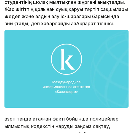
студентінің шолақ мылтықпен жүргені анықталды.
Жас жігіттің қолынан суық қаруы тәртіп сақшылары
жедел және алдын алу іс-шаралары барысында
анықтады, деп хабарлайды ҚазАқпарат тілшісі.
Қазргі таңда аталған факті бойынша полицейлер
Қылмыстық кодекстің «Қаруды заңсыз сақтау,