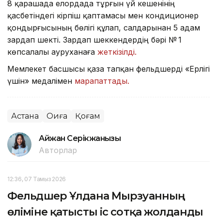
8 қарашада елордада тұрғын үй кешенінің
қасбетіндегі кірпіш қаптамасы мен кондиционер
қондырғысының бөлігі құлап, салдарынан 5 адам
зардап шекті. Зардап шеккендердің бәрі № 1
көпсалалы ауруханаға
жеткізілді.
Мемлекет басшысы қаза тапқан фельдшерді «Ерлігі
үшін» медалімен
марапаттады.
Астана
Оқиға
Қоғам
Айжан Серікжанқызы
Авторлар
12:36, 07 Тамыз 2026
Фельдшер Ұлдана Мырзуанның
өліміне қатысты іс сотқа жолданды