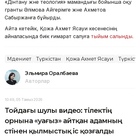
«Дінтану және теология» мамандығы бойынша оқу
гранты Әлімова Айгерімге және Ахметов
Сабыржанға бұйырды.
Айта кетейік, Қожа Ахмет Ясауи кесенесінің
айналасында биік ғимарат салуға
тыйым салынды.
Мәдениет
Түркістан
Қожа Ахмет Ясауи
Түркіст
Эльмира Оралбаева
Авторлар
10:49, 05 Тамыз 2026
Тойдағы шулы видео: тілектің
орнына «уағыз» айтқан адамның
үстінен қылмыстық іс қозғалды