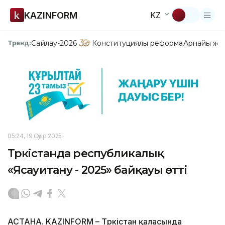
KAZINFORM
KZ
Сайлау-2026
Конституциялық реформа
Арнайы жо
Тренд:
05:24, 19 Сәуір 2025
Түркістанда республикалық
«Ясауитану - 2025» байқауы өтті
АСТАНА. KAZINFORM – Түркістан қаласында