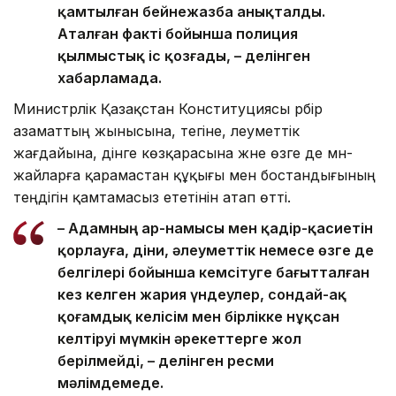
қамтылған бейнежазба анықталды.
Аталған факті бойынша полиция
қылмыстық іс қозғады, – делінген
хабарламада.
Министрлік Қазақстан Конституциясы әрбір
азаматтың жынысына, тегіне, әлеуметтік
жағдайына, дінге көзқарасына және өзге де мән-
жайларға қарамастан құқығы мен бостандығының
теңдігін қамтамасыз ететінін атап өтті.
– Адамның ар-намысы мен қадір-қасиетін
қорлауға, діни, әлеуметтік немесе өзге де
белгілері бойынша кемсітуге бағытталған
кез келген жария үндеулер, сондай-ақ
қоғамдық келісім мен бірлікке нұқсан
келтіруі мүмкін әрекеттерге жол
берілмейді, – делінген ресми
мәлімдемеде.