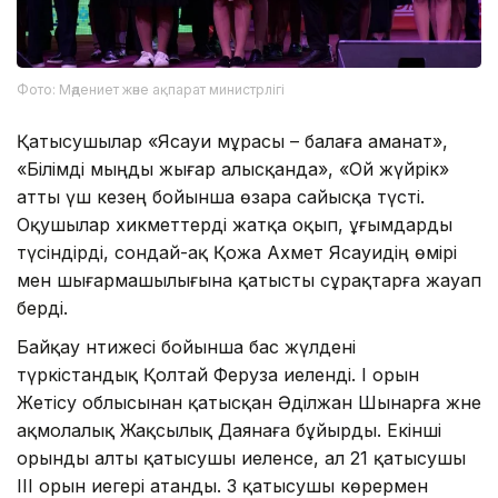
Фото: Мәдениет және ақпарат министрлігі
Қатысушылар «Ясауи мұрасы – балаға аманат»,
«Білімді мыңды жығар алысқанда», «Ой жүйрік»
атты үш кезең бойынша өзара сайысқа түсті.
Оқушылар хикметтерді жатқа оқып, ұғымдарды
түсіндірді, сондай-ақ Қожа Ахмет Ясауидің өмірі
мен шығармашылығына қатысты сұрақтарға жауап
берді.
Байқау нәтижесі бойынша бас жүлдені
түркістандық Қолтай Феруза иеленді. І орын
Жетісу облысынан қатысқан Әділжан Шынарға және
ақмолалық Жақсылық Даянаға бұйырды. Екінші
орынды алты қатысушы иеленсе, ал 21 қатысушы
ІІІ орын иегері атанды. 3 қатысушы көрермен