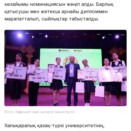
көзайымы номинациясын жеңіп алды. Барлық
қатысушы мен жетекші арнайы дипломмен
марапатталып, сыйлықтар табысталды.
Фото: Мәдениет және ақпарат министрлігі
Халықаралық қазақ-түркі университетінің,