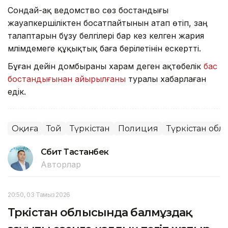
Сондай-ақ ведомство сөз бостандығы
жауапкершіліктен босатпайтынын атап өтіп, заң
талаптарын бұзу белгілері бар кез келген жария
мәлімдемеге құқықтық баға берілетінін ескертті.
Бұған дейін домбыраны харам деген ақтөбелік
бас
бостандығынан айырылғаны
туралы хабарлаған
едік.
Оқиға
Той
Түркістан
Полиция
Түркістан обл
Сәбит Тастанбек
Авторлар
20:50, 03 Тамыз 2026
Түркістан облысында балмұздақ