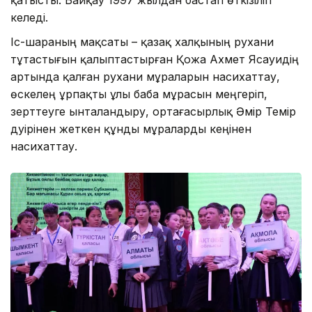
келеді.
Іс-шараның мақсаты – қазақ халқының рухани
тұтастығын қалыптастырған Қожа Ахмет Ясауидің
артында қалған рухани мұраларын насихаттау,
өскелең ұрпақты ұлы баба мұрасын меңгеріп,
зерттеуге ынталандыру, ортағасырлық Әмір Темір
дәуірінен жеткен құнды мұраларды кеңінен
насихаттау.