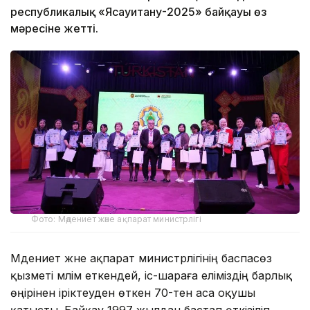
республикалық «Ясауитану-2025» байқауы өз
мәресіне жетті.
Фото: Мәдениет және ақпарат министрлігі
Мәдениет және ақпарат министрлігінің баспасөз
қызметі мәлім еткендей, іс-шараға еліміздің барлық
өңірінен іріктеуден өткен 70-тен аса оқушы
қатысты. Байқау 1997 жылдан бастап өткізіліп