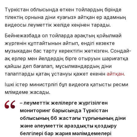
Түркістан облысында өткен тойлардың бірінде
тілектің орнына діни «уағыз» айтқан ер адамның
видеосы әлеуметтік желіде кеңінен тарады.
Бейнежазбада ол тойларда арақтың қойылмай
жүргенін құптайтынын айтып, ендігі кезекте
музыкадан бас тарту керектігін жеткізген. Сондай-
ақ ерлер мен әйелдердің бірге отыруын шариғатқа
қайшы деп бағалап, мұсылмандардың діни
талаптарды қатаң ұстануы қажет екенін
айтқан.
Ішкі істер министрлігі бұл видеоға қатысты ресми
мәлімдеме жасады.
– Әлеуметтік желілерге жүргізілген
мониторинг барысында Түркістан
облысының 66 жастағы тұрғынының діни
және әлеуметтік араздықты қоздыру
белгілері бар жария мәлімдемелері