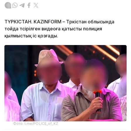
ТҮРКІСТАН. KAZINFORM – Түркістан облысында
тойда түсірілген видеоға қатысты полиция
қылмыстық іс қозғады.
Фото: t.me/POLICE_of_KZ