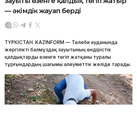
зауыты өзенге қалдық төгіп жатыр
— әкімдік жауап берді
ТҮРКІСТАН. KAZINFORM — Төлеби ауданында
жергілікті балмұздақ зауытының өндірістік
қалдықтарды өзенге төгіп жатқаны туралы
тұрғындардың шағымы әлеуметтік желіде тарады.