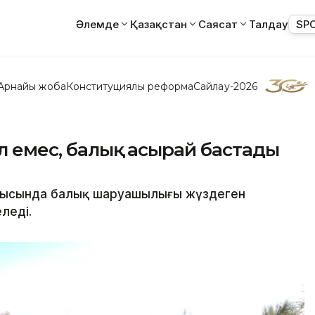
Әлемде
Қазақстан
Саясат
Талдау
SP
Арнайы жоба
Конституциялық реформа
Сайлау-2026
ал емес, балық асырай бастады
облысында балық шаруашылығы жүздеген
леді.