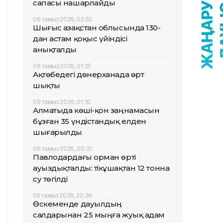
сапасы нашарлайды
06 тамыз 2026, 02:52
Шығыс Қазақстан облысында 130-
дан астам қоқыс үйіндісі
анықталды
06 тамыз 2026, 01:25
Ақтөбедегі дөнерханада өрт
шықты
06 тамыз 2026, 01:10
Алматыда көші-қон заңнамасын
бұзған 35 үндістандық елден
шығарылды
06 тамыз 2026, 00:31
Павлодардағы орман өрті
ауыздықталды: тікұшақтан 12 тонна
су төгілді
05 тамыз 2026, 22:36
Өскеменде дауылдың
салдарынан 25 мыңға жуық адам