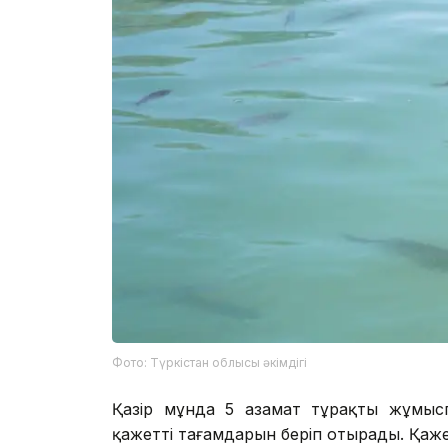
Фото: Түркістан облысы әкімдігі
Қазір мұнда 5 азамат тұрақты жұмысп
қажетті тағамдарын беріп отырады. Қаж