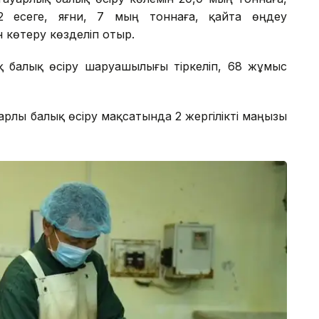
2 есеге, яғни, 7 мың тоннаға, қайта өңдеу
 көтеру көзделіп отыр.
 балық өсіру шаруашылығы тіркеліп, 68 жұмыс
арлы балық өсіру мақсатында 2 жергілікті маңызы