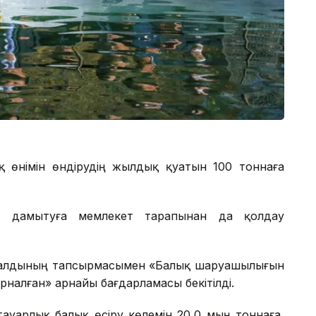
қ өнімін өндірудің жылдық қуатын 100 тоннаға
н дамытуға мемлекет тарапынан да қолдау
тыбалдының тапсырмасымен «Балық шаруашылығын
рналған» арнайы бағдарламасы бекітілді.
тауарлық балық өсіру көлемін 20,0 мың тоннаға,