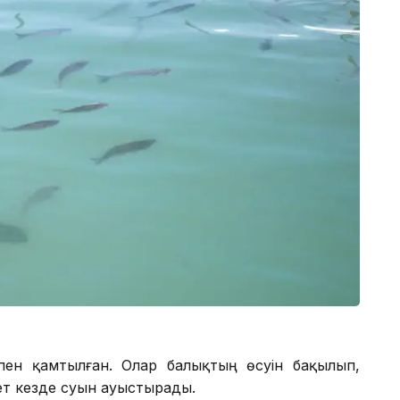
ен қамтылған. Олар балықтың өсуін бақылып,
ет кезде суын ауыстырады.