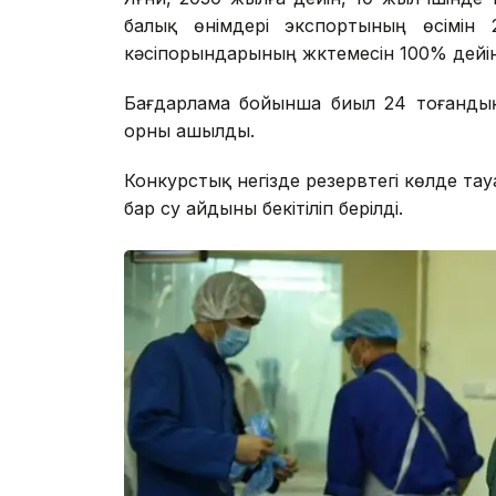
балық өнімдері экспортының өсімін 
кәсіпорындарының жүктемесін 100% дейін
Бағдарлама бойынша биыл 24 тоғандық
орны ашылды.
Конкурстық негізде резервтегі көлде тау
бар су айдыны бекітіліп берілді.