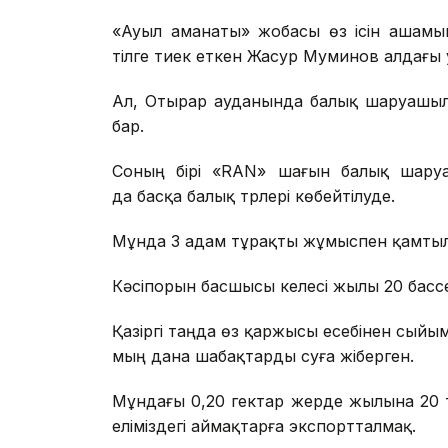
«Ауыл аманаты» жобасы өз ісін ашамын
тілге тиек еткен Жасур Муминов алдағы 
Ал, Отырар ауданында балық шаруашы
бар.
Соның бірі «RAN» шағын балық шаруа
да басқа балық түрлері көбейтілуде.
Мұнда 3 адам тұрақты жұмыспен қамтыл
Кәсіпорын басшысы келесі жылы 20 басс
Қазіргі таңда өз қаржысы есебінен сыйы
мың дана шабақтарды суға жіберген.
Мұндағы 0,20 гектар жерде жылына 20 то
еліміздегі аймақтарға экспортталмақ.