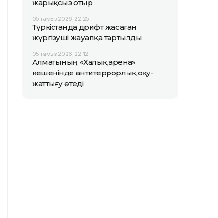
жарықсыз отыр
05 тамыз 2026, 22:25
Түркістанда дрифт жасаған
жүргізуші жауапқа тартылды
05 тамыз 2026, 22:12
Алматының «Халық арена»
кешенінде антитеррорлық оқу-
жаттығу өтеді