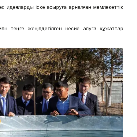
ес идеяларды іске асыруға арналған мемлекеттік
н теңге жеңілдетілген несие алуға құжаттар