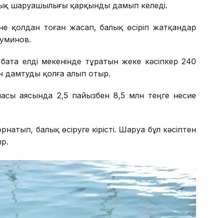
лық шаруашылығы қарқынды дамып келеді.
ріне қолдан тоған жасап, балық өсіріп жатқандар
Муминов.
бата елді мекенінде тұратын жеке кәсіпкер 240
 дамтуды қолға алып отыр.
асы аясында 2,5 пайызбен 8,5 млн теңге несие
натып, балық өсіруге кірісті. Шаруа бұл кәсіптен
ыр.