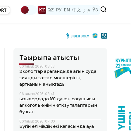
KZ
QZ
РУ
EN
中文
ق ز
ЎЗ
ORT
Тақырыпқа қатысты
06 тамыз 2026, 08:53
Экологтар Қарағандыда ағын суда
зиянды заттар мөлшерінің
артқанын анықтады
06 тамыз 2026, 08:41
Қызылордада 181 дүкен сатушысы
алкоголь өнімін өткізу талаптарын
бұзған
06 тамыз 2026, 07:30
Бүгін еліміздің екі қаласында ауа