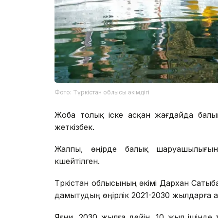
Фото: Түркістан облысы әкімдігі
Жоба толық іске асқан жағдайда балы
жеткізбек.
Жалпы, өңірде балық шаруашылығы
күшейтілген.
Түркістан облысының әкімі Дархан Са
дамытудың өңірлік 2021-2030 жылдарға а
Яғни, 2030 жылға дейін, 10 жыл ішінде 