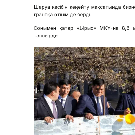
Шаруа кәсібін кеңейту мақсатында бизн
грантқа өтінім де берді.
Сонымен қатар «Ырыс» МҚҰ-на 8,6 мл
тапсырды.