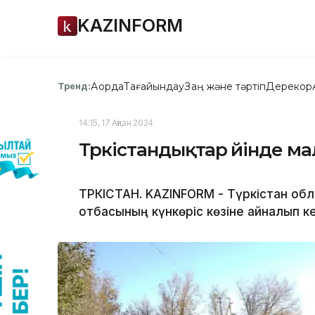
KAZINFORM
Ақорда
Тағайындау
Заң және тәртіп
Дерекқор
Тренд:
14:15, 17 Ақпан 2024
Түркістандықтар үйінде м
ТҮРКІСТАН. KAZINFORM - Түркістан 
отбасының күнкөріс көзіне айналып ке