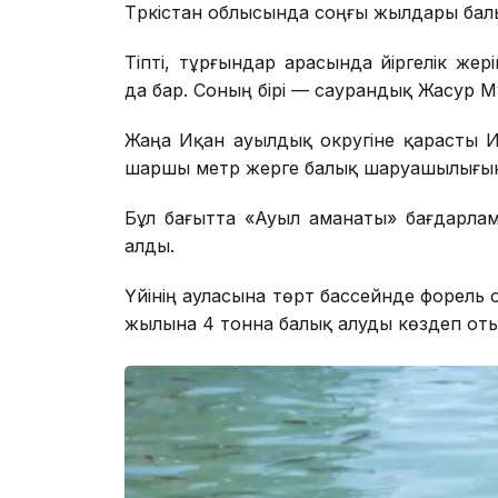
Түркістан облысында соңғы жылдары ба
Тіпті, тұрғындар арасында үйіргелік же
да бар. Соның бірі — саурандық Жасур 
Жаңа Иқан ауылдық округіне қарасты И
шаршы метр жерге балық шаруашылығын
Бұл бағытта «Ауыл аманаты» бағдарлам
алды.
Үйінің ауласына төрт бассейнде форель ор
жылына 4 тонна балық алуды көздеп от