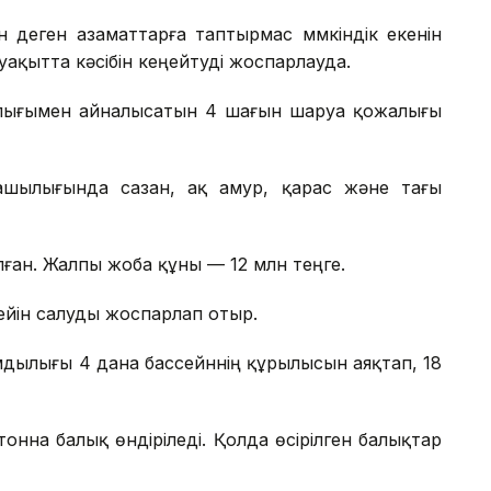
 деген азаматтарға таптырмас мүмкіндік екенін
уақытта кәсібін кеңейтуді жоспарлауда.
лығымен айналысатын 4 шағын шаруа қожалығы
шылығында сазан, ақ амур, қарас және тағы
ған. Жалпы жоба құны — 12 млн теңге.
ейін салуды жоспарлап отыр.
мдылығы 4 дана бассейннің құрылысын аяқтап, 18
нна балық өндіріледі. Қолда өсірілген балықтар