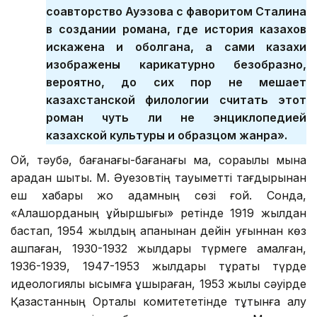
соавторство Ауэзова с фаворитом Сталина
в создании романа, где история казахов
искажена и оболгана, а сами казахи
изображены карикатурно безобразно,
вероятно, до сих пор не мешает
казахстанской филологии считать этот
роман чуть ли не энциклопедией
казахской культуры и образцом жанра».
Ой, тәубә, бағанағы-бағанағы ма, сорақылық мына
арадан шықты. М. Әуезовтің тауқыметті тағдырынан
еш хабары жоқ адамның сөзі ғой. Сонда,
«Алашорданың құйыршығы» ретінде 1919 жылдан
бастап, 1954 жылдың ақпанынан дейін қуғыннан көз
ашпаған, 1930-1932 жылдары түрмеге қамалған,
1936-1939, 1947-1953 жылдары тұрақты түрде
идеологиялық қысымға ұшыраған, 1953 жылы сәуірде
Қазақстанның Орталық комитететінде тұтқынға алу