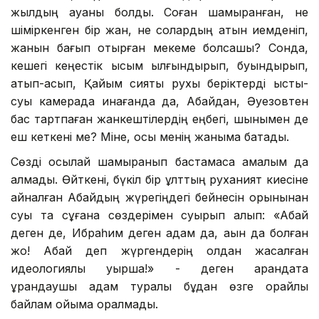
жылдың ауаны болды. Соған шамырқанған, не
шіміркенген бір жан, не солардың атын иемденіп,
жанын бағып отырған мекеме болсашы? Сонда,
кешегі кеңестік қысым қылғындырып, буындырып,
атып-асып, Қайым сияқты рухы беріктерді ыстық-
суық камерада қинағанда да, Абайдан, Әуезовтен
бас тартпаған жанкештілердің еңбегі, шынымен де
еш кеткені ме? Міне, осы менің жаныма батады.
Сөзді осылай шамырқанып бастамасқа амалым да
қалмады. Өйткені, бүкіл бір ұлттың руханият киесіне
айналған Абайдың жүрегіңдегі бейнесін орынынан
суық та сұғанақ сөздерімен суырып алып: «Абай
деген де, Ибраһим деген адам да, ақын да болған
жоқ! Абай деп жүргендерің қолдан жасалған
идеологиялық қуыршақ!» - деген арандата
ұрандаушы адам туралы бұдан өзге орайлы
байлам ойыма оралмады.