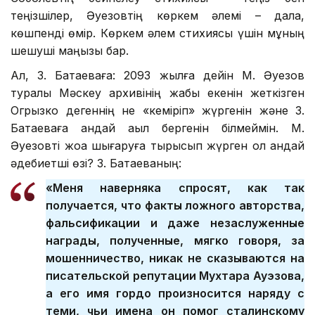
теңізшілер, Әуезовтің көркем әлемі – дала,
көшпенді өмір. Көркем әлем стихиясы үшін мұның
шешуші маңызы бар.
Ал, З. Батаеваға: 2093 жылға дейін М. Әуезов
туралы Мәскеу архивінің жабық екенін жеткізген
Огрызко дегеннің не «кеміріп» жүргенін және З.
Батаеваға қандай ақыл бергенін білмеймін. М.
Әуезовті жоққа шығаруға тырысып жүрген ол қандай
әдебиетші өзі? З. Батаеваның:
«Меня наверняка спросят, как так
получается, что факты ложного авторства,
фальсификации и даже незаслуженные
награды, полученные, мягко говоря, за
мошенничество, никак не сказываются на
писательской репутации Мухтара Ауэзова,
а его имя гордо произносится наряду с
теми, чьи имена он помог сталинскому