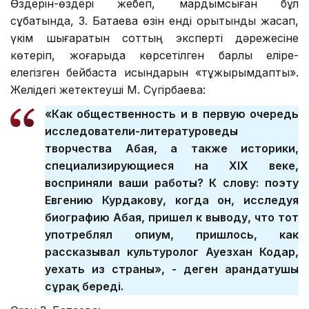
Өздерін-өздері жебеп, мардымсыған бұл
сұқбатында, З. Батаева өзін енді қорытынды жасап,
үкім шығаратын соттың эксперті дәрежесіне
көтеріп, жоғарыда көрсетілген барлық еліре-
елегізген бейбастақ қисындарын «тұжырымдапты».
Желідегі жетектеуші М. Сүгірбаева:
«Как общественность и в первую очередь
исследователи-литературоведы
творчества Абая, а также историки,
специализирующиеся на XIX веке,
восприняли ваши работы? К слову: поэту
Евгению Курдакову, когда он, исследуя
биографию Абая, пришел к выводу, что тот
употреблял опиум, пришлось, как
рассказывал культуролог Ауезхан Кодар,
уехать из страны», - деген арандатушы
сұрақ береді.