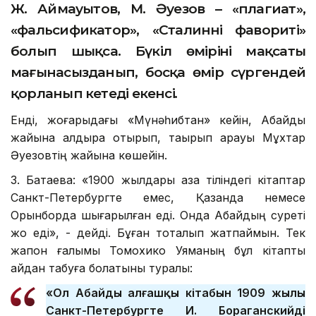
Ж. Аймауытов, М. Әуезов – «плагиат»,
«фальсификатор», «Сталиннің фавориті»
болып шықса. Бүкіл өміріңнің мақсаты
мағынасызданып, босқа өмір сүргендей
қорланып кетеді екенсің.
Енді, жоғарыдағы «Мүнәһибтан» кейін, Абайды
жайына қалдыра отырып, тақырып арқауы Мұхтар
Әуезовтің жайына көшейін.
З. Батаева: «1900 жылдары қазақ тіліндегі кітаптар
Санкт-Петербургте емес, Қазанда немесе
Орынборда шығарылған еді. Онда Абайдың суреті
жоқ еді», - дейді. Бұған тоқталып жатпаймын. Тек
жапон ғалымы Томохико Уяманың бұл кітапты
қайдан табуға болатыны туралы:
«Ол Абайдың алғашқы кітабын 1909 жылы
Санкт-Петербургте И. Бораганскийдің