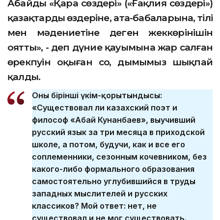
Абайдың «Қара сөздері» («Ғақлия сөздері»)
қазақтардың өздеріне, ата-бабаларына, тілі
мен мәдениетіне деген жеккөрінішін
оятты», - деп дүние қауымына жар салған
өрекпуін оқыған соң, дымымыз шықпай
қалды.
Оның бірінші үкім-қорытындысы:
«Существовал ли казахский поэт и
философ «Абай Кунанбаев», выучивший
русский язык за три месяца в приходской
школе, а потом, будучи, как и все его
соплеменники, сезонным кочевником, без
какого-либо формального образования
самостоятельно углубившийся в труды
западных мыслителей и русских
классиков? Мой ответ: нет, не
существовал и не мог существовать.