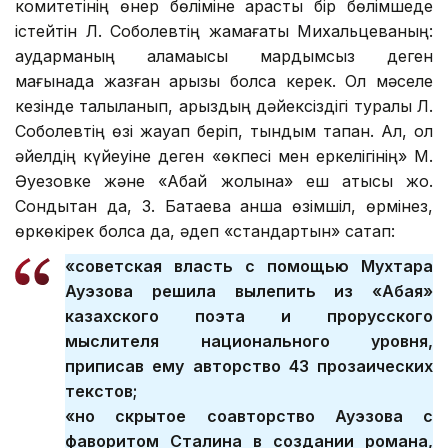
комитетінің өнер бөліміне қарасты бір бөлімшеде
істейтін Л. Соболевтің жамағаты Михальцеваның:
аударманың қаламақысы мардымсыз деген
мағынада жазған арызы болса керек. Ол мәселе
кезінде талқыланып, арыздың дәйексіздігі туралы Л.
Соболевтің өзі жауап беріп, тындым тапқан. Ал, ол
әйелдің күйеуіне деген «өкпесі мен еркелігінің» М.
Әуезовке және «Абай жолына» еш қатысы жоқ.
Сондықтан да, З. Батаева қанша өзімшіл, өрмінез,
өркөкірек болса да, әдеп «стандартын» сақтап:
«советская власть с помощью Мухтара
Ауэзова решила вылепить из «Абая»
казахского поэта и прорусского
мыслителя национального уровня,
приписав ему авторство 43 прозаических
текстов;
«но скрытое соавторство Ауэзова с
фаворитом Сталина в создании романа,