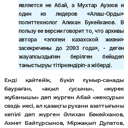
является не Абай, а Мухтар Ауэзов и
один из лидеров «Алаш-Орды»
политтехнолог Алихан Букейханов. В
пользу ее версии говорит то, что архивы
автора «эпопеи казахской жизни»
засекречены до 2093 года», - деген
жауапсыздықпен берілген бейәдеп
таныстыруы тітіркендіріп-ақ жіберді.
Енді қайтейік, бүкіл ғұмыр-санаңды
баураған, «ақыл сусыны», «жүрек
жұбанышы» деп жүрген Абай «жексұрын
сөздің» иесі, ал қазақтың рухани азаттығының
кепілі деп жүрген Әлихан Бөкейханов,
Ахмет Байтұрсынов, Міржақып Дулатов,