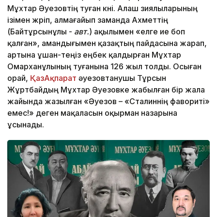
Мұхтар Әуезовтің туған күні. Алаш зиялыларының
ізімен жүріп, алмағайып заманда Ахметтің
(Байтұрсынұлы -
авт.
) ақылымен «елге ие боп
қалған», амандығымен қазақтың пайдасына жарап,
артына ұшан-теңіз еңбек қалдырған Мұхтар
Омарханұлының туғанына 126 жыл толды. Осыған
орай,
ҚазАқпарат
әуезовтанушы Тұрсын
Жұртбайдың Мұхтар Әуезовке жабылған бір жала
жайында жазылған «Әуезов – «Сталиннің фавориті»
емес!» деген мақаласын оқырман назарына
ұсынады.