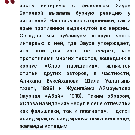
часть интервью с филологом Зауре
Батаевой вызвала бурную реакцию у
читателей. Нашлись как сторонники, так и
ярые противники выдвинутой ею версии...
Сегодня мы публикуем вторую часть
интервью с ней, где Зауре утверждает,
что: «ни для кого не секрет, что
прототипами многих текстов, вошедших в
корпус «Слов назидания», являются
статьи других авторов, в частности,
Алихана Букейханова (Дала Уалатының
гәзеті, 1889) и Жусипбека Аймауытова
(журнал «Абай», 1918). Таким образом,
«Слова назидания» несут в себе отпечатки
как фальшивки, так и плагиата», – деген
«сандырақтың сандырағы» шыға келгенде,
жағамды ұстадым.