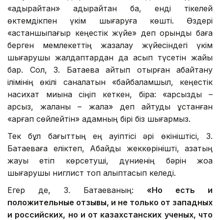
«адырайтқан» адырайтқан ба, енді тікелей
өктемдікпен үкім шығаруға көшті. Өздері
«қастаншықпағыр кеңестік жүйе» деп орынды баға
берген мемлекеттің жазалау жүйесіндегі үкім
шығарушы жалдаптардан да асып түсетін жайы
бар. Сол, З. Батаева айтып отырған абайтану
ілімінің өкілі саналатын «байбаламшыл, кеңестік
насихат миына сіңіп кеткен, бірақ: «арсызды –
арсыз, жаланы – жала» деп айтуды ұстанған
«қарғап сөйлейтін» адамның бірі біз шығармыз.
Тек бұл бағыттың ең қауіптісі әрі өкініштісі, З.
Батаеваға еліктеп, Абайды жеккөрінішті, қазақтың
жауы етіп көрсетуші, дүниенің бәрін жоққа
шығарушы ниглист топ қалыптасып келеді.
Егер де, З. Батаеваның:
«Но есть и
положительные отзывы, и не только от западных
и российских, но и от казахстанских ученых, что