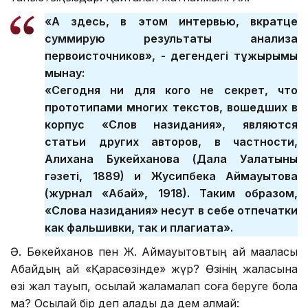
«А здесь, в этом интервью, вкратце
суммирую результаты анализа
первоисточников», - дегендегі тұжырымы
мынау:
«Сегодня ни для кого не секрет, что
прототипами многих текстов, вошедших в
корпус «Слов назидания», являются
статьи других авторов, в частности,
Алихана Букейханова (Дала Уалатының
гәзеті, 1889) и Жусипбека Аймауытова
(журнал «Абай», 1918). Таким образом,
«Слова назидания» несут в себе отпечатки
как фальшивки, так и плагиата».
Ә. Бөкейханов пен Ж. Аймауытовтың қай мақаласы
Абайдың қай «Қарасөзінде» жүр? Өзінің жаласына
өзі жал тауып, осылай жаламалап соға беруге бола
ма? Осылай бір деп алады да дем алмай: