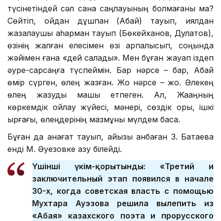
түсінетіндей сәл сана саңлауының болмағаны ма?
Сөйтіп, ойдан дұшпан (Абай) тауып, қиялдан
жазалаушы қаһарман тауып (Бөкейханов, Дулатов),
өзінің жалған елесімен өзі арпалысып, соңында
жәйімен ғана «дей салады». Мен бұған жауап іздеп
әуре-сарсаңға түспеймін. Бар нәрсе – бар, Абай
өмір сүрген, өлең жазған. Жоқ нәрсе – жоқ. Әлекең
өлең жазуды машық етпеген. Ал, Жақаңның
көркемдік ойлау жүйесі, мәнері, сөздік қоры, ішкі
ырғағы, өлеңдерінің мазмұны мүлдем басқа.
Бұған да қанағат тауып, айызы қанбаған З. Батаева
енді М. Әуезовке азу білейді.
Үшінші үкім-қорытынды:
«Третий и
заключительный этап появился в начале
30-х, когда советская власть с помощью
Мухтара Ауэзова решила вылепить из
«Абая» казахского поэта и прорусского