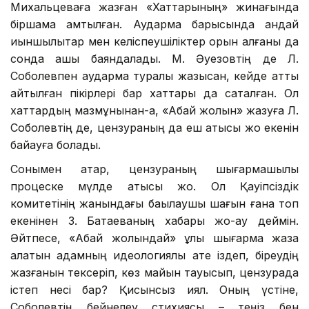
Михальцеваға жазған «Хаттарының» жинағында
біршама қамтылған. Аударма барысында қандай
қиыншылықтар мен келіспеушіліктер орын алғаны да
сонда ашық баяндалады. М. Әуезовтің де Л.
Соболевпен аударма туралы жазысқан, кейде қатты
айтылған пікірлері бар хаттары да сақталған. Ол
хаттардың мазмұнынан-ақ, «Абай жолын» жазуға Л.
Соболевтің де, цензураның да еш қатысы жоқ екенін
байқауға болады.
Сонымен қатар, цензураның шығармашылық
процеске мүлде қатысы жоқ. Ол Қауіпсіздік
комитетінің жанындағы бақылаушы шағын ғана топ
екенінен З. Батаеваның хабары жоқ-ау деймін.
Әйтпесе, «Абай жолындай» ұлы шығарма жаза
алатын адамның идеологиялық қате іздеп, біреудің
жазғанын тексеріп, көз майын тауысып, цензурада
істеп несі бар? Қисынсыз қиял. Оның үстіне,
Соболевтің бейнелеу стихиясы – теңіз бен