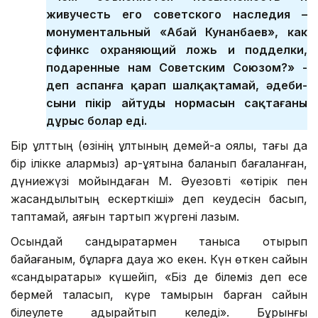
живучесть его советского наследия –
монументальный «Абай Кунанбаев», как
сфинкс охраняющий ложь и подделки,
подаренные нам Советским Союзом?» -
деп аспанға қарап шалқақтамай, әдеби-
сыни пікір айтудың нормасын сақтағаны
дұрыс болар еді.
Бір ұлттың (өзінің ұлтының демей-ақ қоялық, тағы да
бір ілікке қалармыз) ар-ұятына баланып бағаланған,
дүниежүзі мойындаған М. Әуезовті «өтірік пен
жасандылықтың ескерткіші» деп кеудесін басып,
таптамай, аяғын тартып жүргені лазым.
Осындай сандырақтармен таныса отырып
байқағаным, бұларға дауа жоқ екен. Күн өткен сайын
«сандырақтары» күшейіп, «Біз де білеміз деп есе
бермей таласып, күре тамырын барған сайын
білеулете адырайтып келеді». Бұрынғы