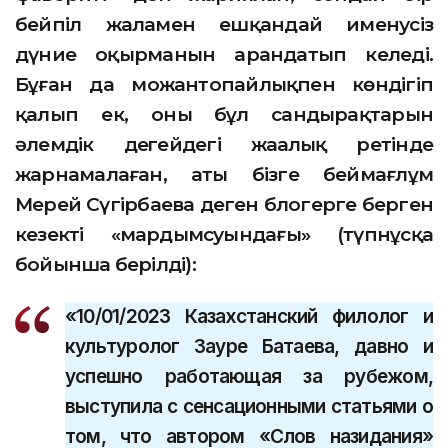
бейпіл жаламен ешқандай именусіз
дүние оқырманын арандатып келеді.
Бұған да можантопайлықпен көндігіп
қалып ек, оның бұл сандырақтарын
әлемдік деңгейдегі жаңалық ретінде
жарнамалаған, аты бізге беймағлұм
Мерей Сүгірбаева деген блогерге берген
кезекті «мардымсуындағы» (түпнұсқа
бойынша берілді):
«10/01/2023 Казахстанский филолог и
культуролог Зауре Батаева, давно и
успешно работающая за рубежом,
выступила с сенсационными статьями о
том, что автором «Слов назидания»