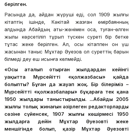
берілген.
Расында да, қайдан жүруші еді, сол 1909 жылғы
кітаптің ішінде, Кәкітай жазған өмірбаянның
алдында Абайдың аты-жөнімен қоса, туған-өлген
жылы көрсетіліп тұрып түскен суреті бір бетке
тұтас жеке берілген. Ал, осы кітаппен он үш
жасынан таныс Мұхтар Әуезов ол суреттің барын
білмеді деу еш қисынға келмейді.
«Осы аталып отырған жылдардан кейінгі
уақытта Мүрсейіттің «қолжазбасы» қайда
болыпты? Бұған да жауап жоқ. Бір білеріміз –
Мүрсейіттің «қолжазбалары» бұқараға тек қана
1950 жылдары таныстырылды. ...Абайдың 2005
жылғы толық жинағын әзірлеген редакторлардың
сөзіне сүйенсек, 1907 жылғы көшірмесі 1950
жылдарға дейін Мұхтар Әуезовтің жеке
меншігінде болып, қазір Мұхтар Әуезовтің