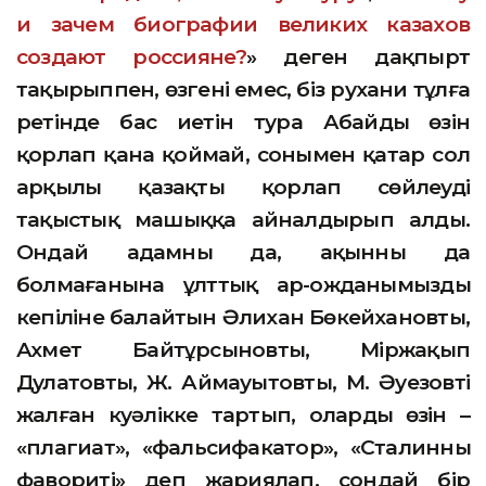
и зачем биографии великих казахов
создают россияне?
» деген дақпырт
тақырыппен, өзгені емес, біз рухани тұлға
ретінде бас иетін тура Абайдың өзін
қорлап қана қоймай, сонымен қатар сол
арқылы қазақты қорлап сөйлеуді
тақыстық машыққа айналдырып алды.
Ондай адамның да, ақынның да
болмағанына ұлттық ар-ожданымыздың
кепіліне балайтын Әлихан Бөкейхановты,
Ахмет Байтұрсыновты, Міржақып
Дулатовты, Ж. Аймауытовты, М. Әуезовті
жалған куәлікке тартып, олардың өзін –
«плагиат», «фальсифакатор», «Сталинның
фавориті» деп жариялап, сондай бір