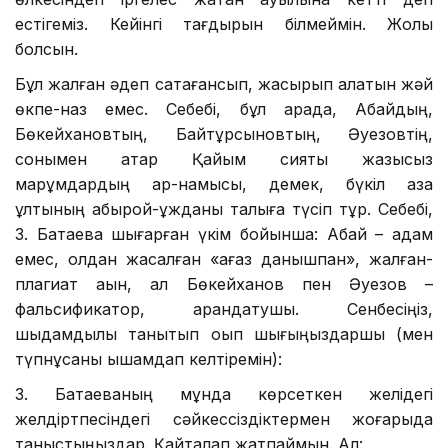
естігеміз. Кейінгі тағдырын білмеймін. Жолы
болсын.
Бұл жалған әдеп сақтағансып, жасырып қалатын жәй
өкпе-наз емес. Себебі, бұл арада, Абайдың,
Бөкейхановтың, Байтұрсыновтың, Әуезовтің,
сонымен қатар Қайым сияқты жазықсыз
марқұмдардың ар-намысы, демек, бүкіл қазақ
ұлтының абырой-ұжданы талқыға түсіп тұр. Себебі,
З. Батаева шығарған үкім бойынша: Абай – адам
емес, қолдан жасалған «қағаз данышпан», жалған-
плагиат ақын, ал Бөкейханов пен Әуезов –
фальсификатор, арандатушы. Сенбесіңіз,
шыдамдылық танытып оқып шығыңыздаршы (мен
түпнұсқаны ықшамдап келтіремін):
З. Батаеваның мұнда көрсеткен желідегі
желдіртпесіндегі сәйкессіздіктермен жоғарыда
таныстыңыздар. Қайталап жатпаймын. Ал: