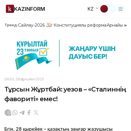
KAZINFORM
KZ
Сайлау-2026
Конституциялық реформа
Арнайы жо
Тренд:
08:50, 28 Қыркүйек 2023
Тұрсын Жұртбай: Әуезов – «Сталиннің
фавориті» емес!
Бүгін, 28 қыркүйек – қазақтың заңғар жазушысы