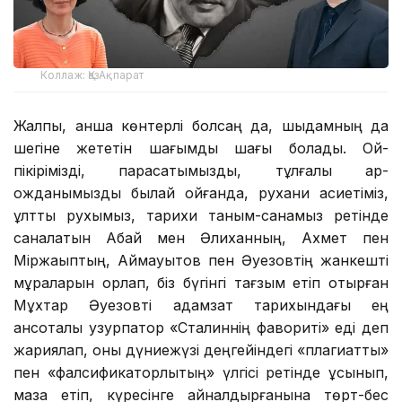
Коллаж: ҚазАқпарат
Жалпы, қанша көнтерлі болсаң да, шыдамның да
шегіне жететін шағымды шағы болады. Ой-
пікірімізді, парасатымызды, тұлғалық ар-
ожданымызды былай қойғанда, рухани қасиетіміз,
ұлттық рухымыз, тарихи таным-санамыз ретінде
саналатын Абай мен Әлиханның, Ахмет пен
Міржақыптың, Аймауытов пен Әуезовтің жанкешті
мұраларын қорлап, біз бүгінгі тағзым етіп отырған
Мұхтар Әуезовті адамзат тарихындағы ең
қансоқталы узурпатор «Сталиннің фавориті» еді деп
жариялап, оны дүниежүзі деңгейіндегі «плагиаттық»
пен «фалсификаторлықтың» үлгісі ретінде ұсынып,
мазақ етіп, күресінге айналдырғанына төрт-бес