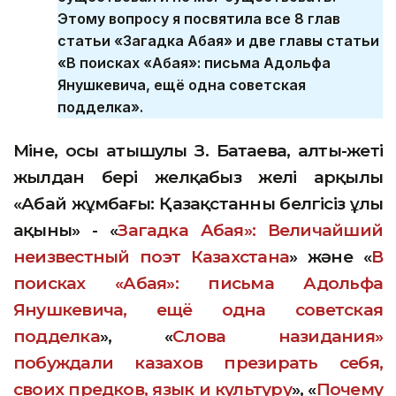
Этому вопросу я посвятила все 8 глав
статьи «Загадка Абая» и две главы статьи
«В поисках «Абая»: письма Адольфа
Янушкевича, ещё одна советская
подделка».
Міне, осы атышулы З. Батаева, алты-жеті
жылдан бері желқабыз желі арқылы
«Абай жұмбағы: Қазақстанның белгісіз ұлы
ақыны» - «
Загадка Абая»: Величайший
неизвестный поэт Казахстана
» және «
В
поисках «Абая»: письма Адольфа
Янушкевича, ещё одна советская
подделка
», «
Слова назидания»
побуждали казахов презирать себя,
своих предков, язык и культуру
», «
Почему