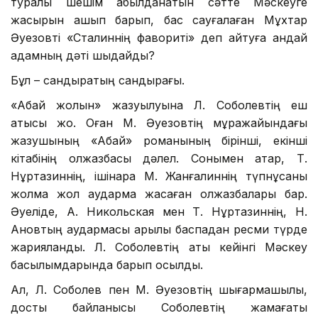
туралы шешім қабылданатын сәтте Мәскеуге
жасырын қашып барып, бас сауғалаған Мұхтар
Әуезовті «Сталиннің фавориті» деп айтуға қандай
адамның дәті шыдайды?
Бұл – сандырақтың сандырағы.
«Абай жолын» жазуылуына Л. Соболевтің еш
қатысы жоқ. Оған М. Әуезовтің мұражайындағы
жазушының «Абай» романының бірінші, екінші
кітабінің қолжазбасы дәлел. Сонымен қатар, Т.
Нұртазиннің, ішінара М. Жанғалиннің түпнұсқаны
жолма жол аударма жасаған қолжазбалары бар.
Әуеліде, А. Никольская мен Т. Нұртазиннің, Н.
Ановтың аудармасы арқылы баспадан ресми түрде
жарияланды. Л. Соболевтің аты кейінгі Мәскеу
басылымдарында барып қосылды.
Ал, Л. Соболев пен М. Әуезовтің шығармашылық,
достық байланысы Соболевтің жамағаты