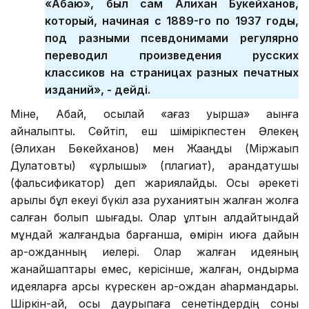
«Абаю», был сам Алихан Букейханов,
который, начиная с 1889-го по 1937 годы,
под разными псевдонимами регулярно
переводил произведения русских
классиков на страницах разных печатных
изданий», - дейді.
Міне, Абай, осылай «қағаз қуыршақ» ақынға
айналыпты. Сөйтіп, еш шімірікпестен Әлекең
(Әлихан Бөкейханов) мен Жақаңды (Міржақып
Дулатовты) «ұрлықшы» (плагиат), арандатушы
(фальсификатор) деп жариялайды. Осы әрекеті
арқылы бұл екеуі бүкіл қазақ руханиятын жалған жолға
салған болып шығады. Олар ұлтын алдайтындай
мұндай жалғандыққа барғанша, өмірін қиюға дайын
ар-ожданның иелері. Олар жалған идеяның
жанайшаптары емес, керісінше, жалған, қондырма
идеяларға қарсы күрескен ар-ождан қаһармандары.
Шіркін-ай, осы даурықпаға сенетіндердің соны