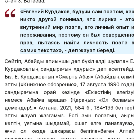
Оған З. Батаева:
«Евгений Курдаков, будучи сам поэтом, как
никто другой понимал, что лирика – это
внутренний мир поэта, его личный опыт и
переживания, поэтому он был совершенно
прав, пытаясь найти личность поэта в
самих текстах», - деп жауап береді.
Сөйтіп, Абайды апиыншы деп бүкіл елді шулатқан Е.
Курдаковтың сандырағын «дұрыс» деп есептейді.
Біз, Е. Курдаковтың «Смерть Абая» (Абайдың өлімі)
атты («Книжное обозрение», 17 августа 1990 года)
сандырағына орай кезінде «Екіестінің елегізуі
немесе Абайға араша» (Қараңыз: «Ол боламын
демеңдер!..» Астана, 2021, 584 б., 184-193 беттер)
атты жауап жазғамыз. Есті ақын болатын, ақыры
көптің ұятына шыдамай, «шет елге паналауға»,
яғни ол кезде шекарасы белгіленбеген Алтай
өлкесіндегі іргелес жатқан ауылына кетті деп