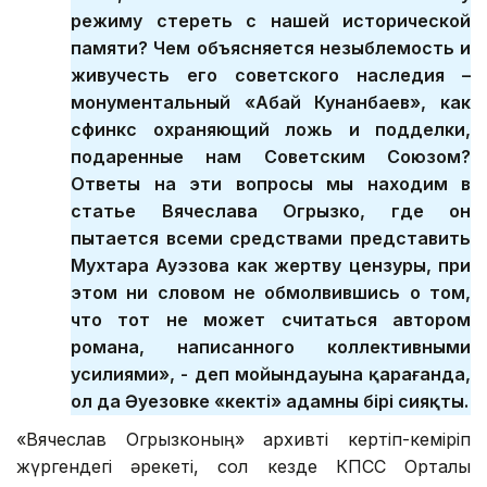
режиму стереть с нашей исторической
памяти? Чем объясняется незыблемость и
живучесть его советского наследия –
монументальный «Абай Кунанбаев», как
сфинкс охраняющий ложь и подделки,
подаренные нам Советским Союзом?
Ответы на эти вопросы мы находим в
статье Вячеслава Огрызко, где он
пытается всеми средствами представить
Мухтара Ауэзова как жертву цензуры, при
этом ни словом не обмолвившись о том,
что тот не может считаться автором
романа, написанного коллективными
усилиями», - деп мойындауына қарағанда,
ол да Әуезовке «кекті» адамның бірі сияқты.
«Вячеслав Огрызконың» архивті кертіп-кеміріп
жүргендегі әрекеті, сол кезде КПСС Орталық