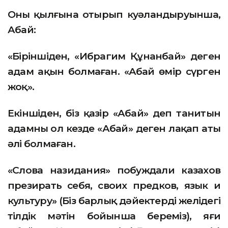
Оның қылғына отырып куәландыруынша,
Абай:
«Біріншіден, «Ибрагим Құнанбай» деген
адам ақын болмаған. «Абай өмір сүрген
жоқ».
Екіншіден, біз қазір «Абай» деп танитын
адамның ол кезде «Абай» деген лақап аты
әлі болмаған.
«Слова назидания» побуждали казахов
презирать себя, своих предков, язык и
культуру» (Біз барлық дәйектерді желідегі
тілдік мәтін бойынша береміз), яғи