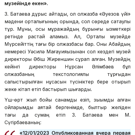
музейінде екен».
З. Батаева дұрыс айтады, ол қолжазба «Әуезов үйі»
мәдени орталығының қорында, сол сөреде сақтаулы
тұр. Мұны, осы мұражайдың бұрынғы қызметкері
ретінде растай аламыз. Ал, Орталық музейде
Мүрсейіттің тағы бір қолжазбасы бар. Оны Абайдың
немересі Уәсилә Мағауияқызынан сол кездегі музей
директоры Әбіш Жиреншин сұрап алған. Музейдің
кейінгі директоры Нұрсан Әлімбаев бұл
қолжазбаның текстологиялық тұрғыдан
салыстырылған нұсқасын түсініктер бере отырып
жеке кітап етіп бастырып шығарды.
Үш-өрт жыл бойы санамды езіп, зықымды алған
ойларымды аяқтай бергенімде, былтыр желіден
тағы да сумаң етіп З. Батаева мен М.
Сүгірбаеваның:
«12/01/2023 Опубликованная вчера первая