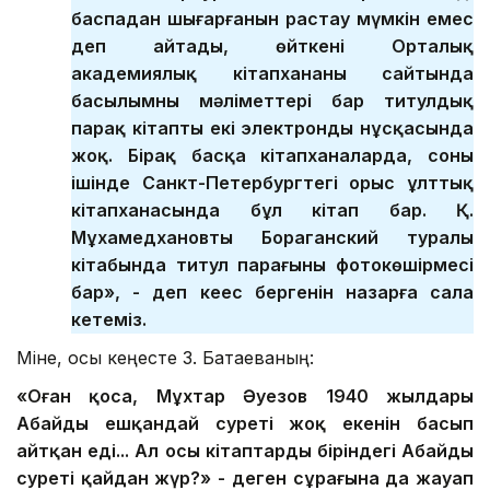
баспадан шығарғанын растау мүмкін емес
деп айтады, өйткені Орталық
академиялық кітапхананың сайтында
басылымның мәліметтері бар титулдық
парақ кітаптың екі электронды нұсқасында
жоқ. Бірақ басқа кітапханаларда, соның
ішінде Санкт-Петербургтегі орыс ұлттық
кітапханасында бұл кітап бар. Қ.
Мұхамедхановтың Бораганский туралы
кітабында титул парағының фотокөшірмесі
бар», - деп кеңес бергенін назарға сала
кетеміз.
Міне, осы кеңесте З. Батаеваның:
«Оған қоса, Мұхтар Әуезов 1940 жылдары
Абайдың ешқандай суреті жоқ екенін басып
айтқан еді... Ал осы кітаптардың біріндегі Абайдың
суреті қайдан жүр?» - деген сұрағына да жауап