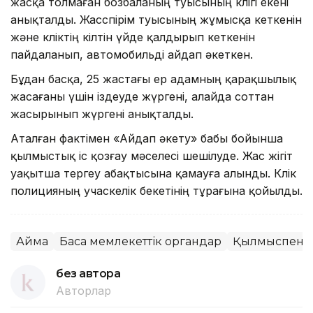
жасқа толмаған бозбаланың туысының көлігі екені
анықталды. Жасөспірім туысының жұмысқа кеткенін
және көліктің кілтін үйде қалдырып кеткенін
пайдаланып, автомобильді айдап әкеткен.
Бұдан басқа, 25 жастағы ер адамның қарақшылық
жасағаны үшін іздеуде жүргені, алайда соттан
жасырынып жүргені анықталды.
Аталған фактімен «Айдап әкету» бабы бойынша
қылмыстық іс қозғау мәселесі шешілуде. Жас жігіт
уақытша тергеу абақтысына қамауға алынды. Көлік
полицияның учаскелік бекетінің тұрағына қойылды.
Аймақ
Басқа мемлекеттік органдар
Қылмыспен к
без автора
Авторлар