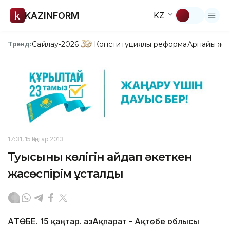
KAZINFORM
KZ
Сайлау-2026
Конституциялық реформа
Арнайы жо
Тренд:
17:31, 15 Қаңтар 2013
Туысының көлігін айдап әкеткен
жасөспірім ұсталды
АҚТӨБЕ. 15 қаңтар. ҚазАқпарат - Ақтөбе облысы