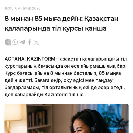
16:00, 09 Тамыз 2026
8 мыңнан 85 мыңға дейін: Қазақстан
қалаларында тіл курсы қанша
АСТАНА. KAZINFORM – Қазақстан қалаларындағы тіл
курстарының бағасында он есе айырмашылық бар.
Курс бағасы айына 8 мыңнан басталып, 85 мыңға
дейін жетті. Бағаға өңір, оқу әдісі мен таңдау
бағдарламасы, тіл орталығының өзі де әсер етеді,
деп хабарлайды Kazinform тілшісі.