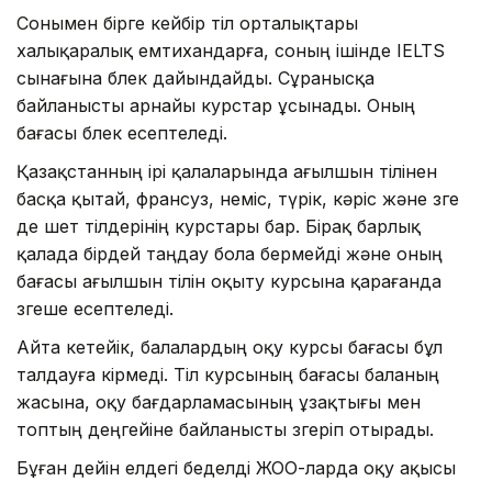
Сонымен бірге кейбір тіл орталықтары
халықаралық емтихандарға, соның ішінде IELTS
сынағына бөлек дайындайды. Сұранысқа
байланысты арнайы курстар ұсынады. Оның
бағасы бөлек есептеледі.
Қазақстанның ірі қалаларында ағылшын тілінен
басқа қытай, франсуз, неміс, түрік, кәріс және өзге
де шет тілдерінің курстары бар. Бірақ барлық
қалада бірдей таңдау бола бермейді және оның
бағасы ағылшын тілін оқыту курсына қарағанда
өзгеше есептеледі.
Айта кетейік, балалардың оқу курсы бағасы бұл
талдауға кірмеді. Тіл курсының бағасы баланың
жасына, оқу бағдарламасының ұзақтығы мен
топтың деңгейіне байланысты өзгеріп отырады.
Бұған дейін елдегі беделді ЖОО-ларда оқу ақысы