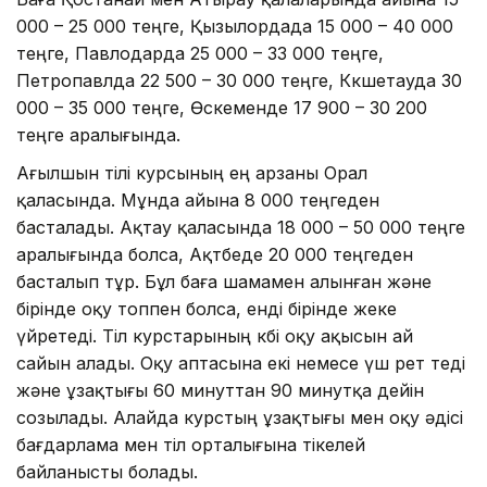
000 – 25 000 теңге, Қызылордада 15 000 – 40 000
теңге, Павлодарда 25 000 – 33 000 теңге,
Петропавлда 22 500 – 30 000 теңге, Көкшетауда 30
000 – 35 000 теңге, Өскеменде 17 900 – 30 200
теңге аралығында.
Ағылшын тілі курсының ең арзаны Орал
қаласында. Мұнда айына 8 000 теңгеден
басталады. Ақтау қаласында 18 000 – 50 000 теңге
аралығында болса, Ақтөбеде 20 000 теңгеден
басталып тұр. Бұл баға шамамен алынған және
бірінде оқу топпен болса, енді бірінде жеке
үйретеді. Тіл курстарының көбі оқу ақысын ай
сайын алады. Оқу аптасына екі немесе үш рет өтеді
және ұзақтығы 60 минуттан 90 минутқа дейін
созылады. Алайда курстың ұзақтығы мен оқу әдісі
бағдарлама мен тіл орталығына тікелей
байланысты болады.