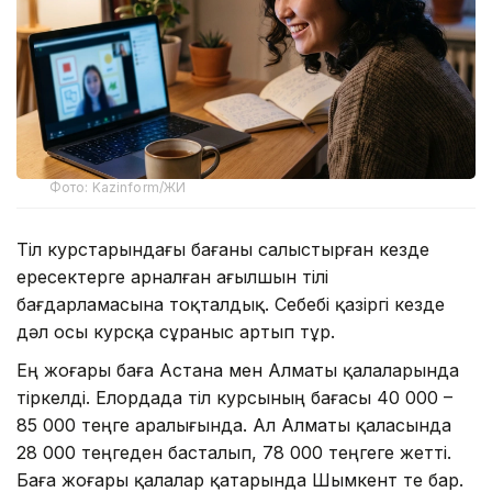
Фото: Kazinform/ЖИ
Тіл курстарындағы бағаны салыстырған кезде
ересектерге арналған ағылшын тілі
бағдарламасына тоқталдық. Себебі қазіргі кезде
дәл осы курсқа сұраныс артып тұр.
Ең жоғары баға Астана мен Алматы қалаларында
тіркелді. Елордада тіл курсының бағасы 40 000 –
85 000 теңге аралығында. Ал Алматы қаласында
28 000 теңгеден басталып, 78 000 теңгеге жетті.
Баға жоғары қалалар қатарында Шымкент те бар.