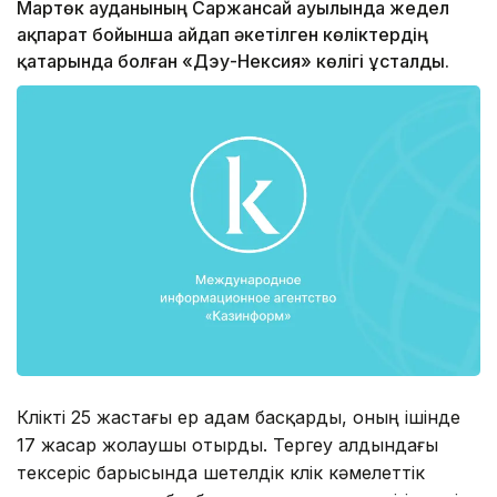
Мартөк ауданының Саржансай ауылында жедел
ақпарат бойынша айдап әкетілген көліктердің
қатарында болған «Дэу-Нексия» көлігі ұсталды.
Көлікті 25 жастағы ер адам басқарды, оның ішінде
17 жасар жолаушы отырды. Тергеу алдындағы
тексеріс барысында шетелдік көлік кәмелеттік