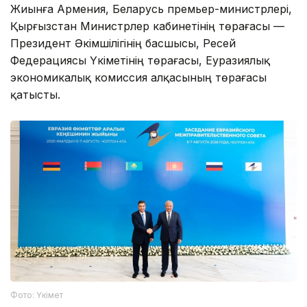
Жиынға Армения, Беларусь премьер-министрлері,
Қырғызстан Министрлер кабинетінің төрағасы —
Президент Әкімшілігінің басшысы, Ресей
Федерациясы Үкіметінің төрағасы, Еуразиялық
экономикалық комиссия алқасының төрағасы
қатысты.
Фото: Үкімет