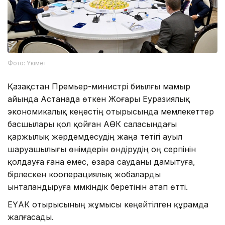
Фото: Үкімет
Қазақстан Премьер-министрі биылғы мамыр
айында Астанада өткен Жоғары Еуразиялық
экономикалық кеңестің отырысында мемлекеттер
басшылары қол қойған АӨК саласындағы
қаржылық жәрдемдесудің жаңа тетігі ауыл
шаруашылығы өнімдерін өндірудің оң серпінін
қолдауға ғана емес, өзара сауданы дамытуға,
бірлескен кооперациялық жобаларды
ынталандыруға мүмкіндік беретінін атап өтті.
ЕҮАК отырысының жұмысы кеңейтілген құрамда
жалғасады.