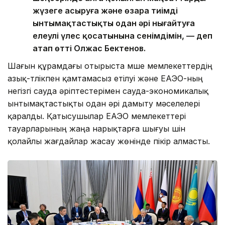
жүзеге асыруға және өзара тиімді
ынтымақтастықты одан әрі нығайтуға
елеулі үлес қосатынына сенімдімін, — деп
атап өтті Олжас Бектенов.
Шағын құрамдағы отырыста мүше мемлекеттердің
азық-түлікпен қамтамасыз етілуі және ЕАЭО-ның
негізгі сауда әріптестерімен сауда-экономикалық
ынтымақтастықты одан әрі дамыту мәселелері
қаралды. Қатысушылар ЕАЭО мемлекеттері
тауарларының жаңа нарықтарға шығуы үшін
қолайлы жағдайлар жасау жөнінде пікір алмасты.