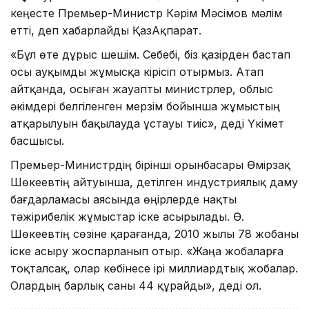
кеңесте Премьер-Министр Кәрім Мәсімов мәлім
етті, деп хабарлайды ҚазАқпарат.
«Бұл өте дұрыс шешім. Себебі, біз қазірден бастап
осы ауқымды жұмысқа кірісіп отырмыз. Атап
айтқанда, осыған жауапты министрлер, облыс
әкімдері белгіленген мерзім бойынша жұмыстың
атқарылуын бақылауда ұстауы тиіс», деді Үкімет
басшысы.
Премьер-Министрдің бірінші орынбасары Өмірзақ
Шөкеевтің айтуынша, үдетілген индустриялық даму
бағдарламасы аясында өңірлерде нақты
тәжірибелік жұмыстар іске асырылады. Ө.
Шөкеевтің сөзіне қарағанда, 2010 жылы 78 жобаны
іске асыру жоспарланып отыр. «Жаңа жобаларға
тоқталсақ, олар көбінесе ірі миллиардтық жобалар.
Олардың барлық саны 44 құрайды», деді ол.