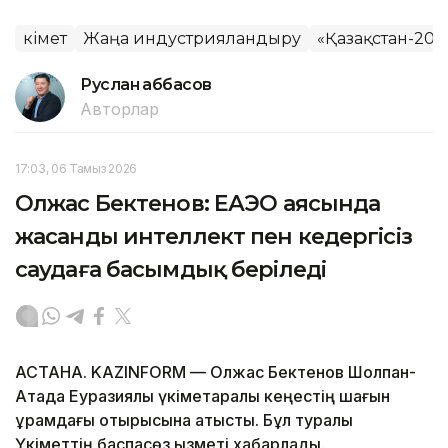
Үкімет
Жаңа индустрияландыру
«Қазақстан-203
Руслан Ғаббасов
Авторлар
17:03, 06 Тамыз 2026
Олжас Бектенов: ЕАЭО аясында
жасанды интеллект пен кедергісіз
саудаға басымдық беріледі
АСТАНА. KAZINFORM — Олжас Бектенов Шолпан-
Атада Еуразиялық үкіметаралық кеңестің шағын
құрамдағы отырысына қатысты. Бұл туралы
Үкіметтің баспасөз қызметі хабарлады.