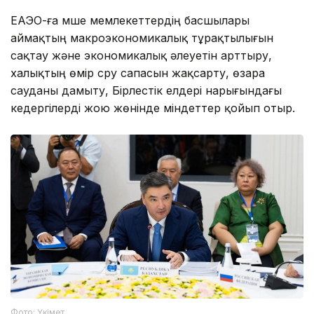
ЕАЭО-ға мүше мемлекеттердің басшылары
аймақтың макроэкономикалық тұрақтылығын
сақтау және экономикалық әлеуетін арттыру,
халықтың өмір сүру сапасын жақсарту, өзара
сауданы дамыту, Бірлестік елдері нарығындағы
кедергілерді жою жөнінде міндеттер қойып отыр.
Фото: Үкімет