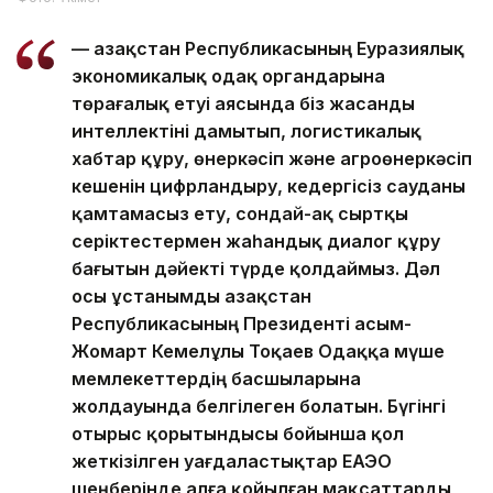
— Қазақстан Республикасының Еуразиялық
экономикалық одақ органдарына
төрағалық етуі аясында біз жасанды
интеллектіні дамытып, логистикалық
хабтар құру, өнеркәсіп және агроөнеркәсіп
кешенін цифрландыру, кедергісіз сауданы
қамтамасыз ету, сондай-ақ сыртқы
серіктестермен жаһандық диалог құру
бағытын дәйекті түрде қолдаймыз. Дәл
осы ұстанымды Қазақстан
Республикасының Президенті Қасым-
Жомарт Кемелұлы Тоқаев Одаққа мүше
мемлекеттердің басшыларына
жолдауында белгілеген болатын. Бүгінгі
отырыс қорытындысы бойынша қол
жеткізілген уағдаластықтар ЕАЭО
шеңберінде алға қойылған мақсаттарды