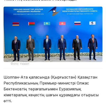
Фото: Үкімет
Шолпан-Ата қаласында (Қырғызстан) Қазақстан
Республикасының Премьер-министрі Олжас
Бектеновтің төрағалығымен Еуразиялық
үкіметаралық кеңестің шағын құрамдағы отырысы
өтті.