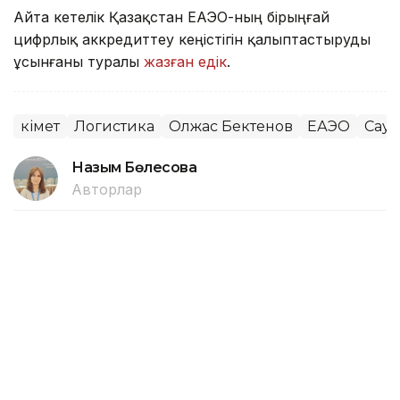
Айта кетелік Қазақстан ЕАЭО-ның бірыңғай
цифрлық аккредиттеу кеңістігін қалыптастыруды
ұсынғаны туралы
жазған едік
.
Үкімет
Логистика
Олжас Бектенов
ЕАЭО
Сауд
Назым Бөлесова
Авторлар
15:30, 06 Тамыз 2026
Жеңіл өнеркәсіпті дамытуға
арналған 28 шара іске асырылады
АСТАНА. KAZINFORM — ҚР Премьер-министрінің