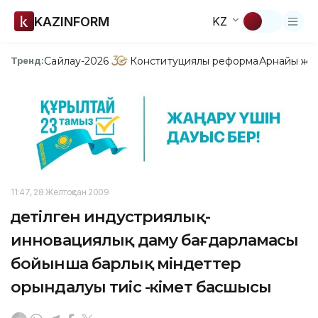
KAZINFORM
KZ
Сайлау-2026
Конституциялық реформа
Арнайы жо
Тренд:
11:47, 28 Желтоқсан 2009
Үдетілген индустриялық-
инновациялық даму бағдарламасы
бойынша барлық міндеттер
орындалуы тиіс -Үкімет басшысы