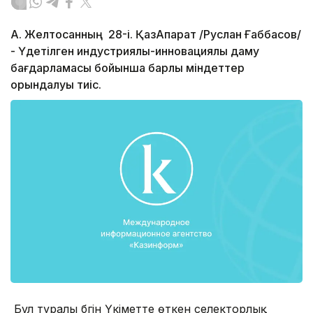
А. Желтоқсанның 28-і. ҚазАқпарат /Руслан Ғаббасов/
- Үдетілген индустриялық-инновациялық даму
бағдарламасы бойынша барлық міндеттер
орындалуы тиіс.
Бұл туралы бүгін Үкіметте өткен селекторлық