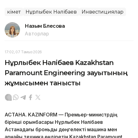
Үкімет
Нұрлыбек Нәлібаев
Инвестициялар
Назым Бөлесова
Авторлар
17:02, 07 Тамыз 2026
Нұрлыбек Нәлібаев Kazakhstan
Paramount Engineering зауытының
жұмысымен танысты
АСТАНА. KAZINFORM — Премьер-министрдің
бірінші орынбасары Нұрлыбек Нәлібаев
Астанадағы броньды дөңгелекті машина мен
арнайы техника өндіретін Kazakhstan Paramount