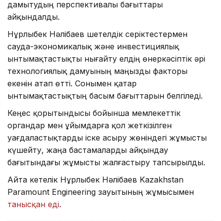
дамытудың перспективалы бағыттары
айқындалды.
Нұрлыбек Нәлібаев шетелдік серіктестермен
сауда-экономикалық және инвестициялық
ынтымақтастықты нығайту елдің өнеркәсіптік әрі
технологиялық дамуының маңызды факторы
екенін атап өтті. Сонымен қатар
ынтымақтастықтың басым бағыттарын белгіледі.
Кеңес қорытындысы бойынша мемлекеттік
органдар мен ұйымдарға қол жеткізілген
уағдаластықтарды іске асыру жөніндегі жұмысты
күшейту, жаңа бастамаларды айқындау
бағытындағы жұмысты жалғастыру тапсырылды.
Айта кетелік Нұрлыбек Нәлібаев Kazakhstan
Paramount Engineering зауытының жұмысымен
танысқан еді
.