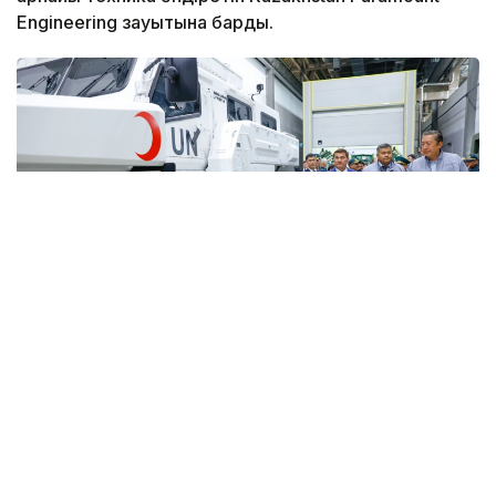
Engineering зауытына барды.
Фото: Солтан Жексенбеков/ Kazinform
Кәсіпорында Arlan және Alan-2 броньдалған
дөңгелекті машиналары, Barys жауынгерлік
броньды көлігінің 4×4, 6×6 және 8×8 өлшеміндегі