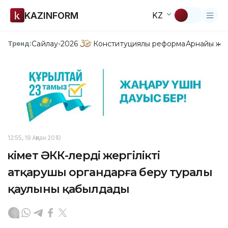
KAZINFORM
KZ
Сайлау-2026
Конституциялық реформа
Арнайы жо
Тренд:
12:55, 19 Ақпан 2010
Үкімет ӘКК-лерді жергілікті
атқарушы органдарға беру туралы
қаулыны қабылдады