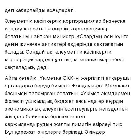
деп хабарлайды ҚазАқпарат .
Әлеуметтік кәсіпкерлік корпорациялар бизнеске
қолдау көрсететін өңірлік корпорациялар
болатынын айтқан министр: «Олардың осы күнге
дейін жинаған активтері өздерінде сақталатын
болады. Сондай-ақ, әлеуметтік кәсіпкерлік
корпорациялардың ұлттық компания мәртебесі
сақталады», деді.
Айта кетейік, Үкіметке ӘКК-ні жергілікті атқарушы
органдарға беруді биылғы Жолдауында Мемлекет
басшысы тапсырған болатын. «Үкімет әкімдермен
бірлесіп үшжыл­дық бюджет аясында әр өңірдің
эконо­ми­калық әлеуетін есептеулерге негіздел­ген
жылдар бойынша бөлшектелген
қаржыландырудың жалпы лимитін әзірлеуі тиіс.
Бұл қаражат өңірлерге беріледі. Әкімдер