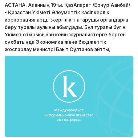
АСТАНА. Ақпанның 19-ы. ҚазАқпарат /Ернұр Ақанбай/
- Қазақстан Үкіметі Әлеуметтік кәсіпкерлік
корпорацияларды жергілікті атқарушы органдарға
беру туралы қаулыны қабылдады. Бұл туралы бүгін
Үкімет отырысынан кейін журналистерге берген
сұхбатында Экономика және бюджеттік
жоспарлау министрі Бақыт Сұлтанов айтты,