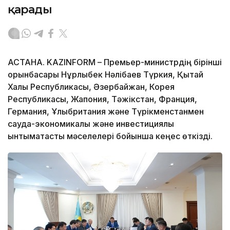
қарады
АСТАНА. KAZINFORM – Премьер-министрдің бірінші
орынбасары Нұрлыбек Нәлібаев Түркия, Қытай
Халық Республикасы, Әзербайжан, Корея
Республикасы, Жапония, Тәжікстан, Франция,
Германия, Ұлыбритания және Түрікменстанмен
сауда-экономикалық және инвестициялық
ынтымақтастық мәселелері бойынша кеңес өткізді.