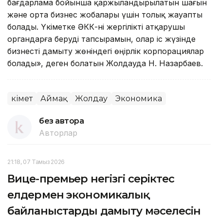
бағдарлама бойынша қаржыландырылатын шағын
және орта бизнес жобалары үшін толық жауапты
болады. Үкіметке ӘКК-ні жергілікті атқарушы
органдарға беруді тапсырамын, олар іс жүзінде
бизнесті дамыту жөніндегі өңірлік корпорациялар
болады», деген болатын Жолдауда Н. Назарбаев.
Үкімет
Аймақ
Жолдау
Экономика
без автора
Авторлар
21:18, 07 Тамыз 2026
Вице-премьер негізгі серіктес
елдермен экономикалық
байланыстарды дамыту мәселесін