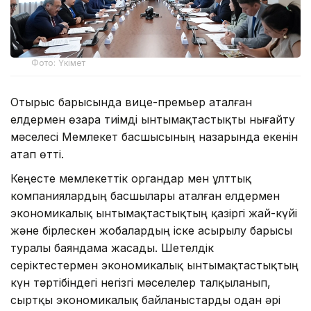
Фото: Үкімет
Отырыс барысында вице-премьер аталған
елдермен өзара тиімді ынтымақтастықты нығайту
мәселесі Мемлекет басшысының назарында екенін
атап өтті.
Кеңесте мемлекеттік органдар мен ұлттық
компаниялардың басшылары аталған елдермен
экономикалық ынтымақтастықтың қазіргі жай-күйі
және бірлескен жобалардың іске асырылу барысы
туралы баяндама жасады. Шетелдік
серіктестермен экономикалық ынтымақтастықтың
күн тәртібіндегі негізгі мәселелер талқыланып,
сыртқы экономикалық байланыстарды одан әрі