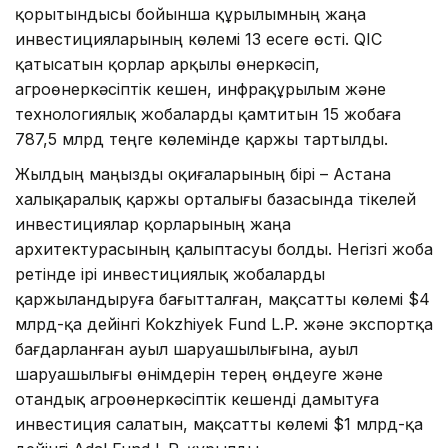
қорытындысы бойынша құрылымның жаңа
инвестицияларының көлемі 13 есеге өсті. QIC
қатысатын қорлар арқылы өнеркәсіп,
агроөнеркәсіптік кешен, инфрақұрылым және
технологиялық жобаларды қамтитын 15 жобаға
787,5 млрд теңге көлемінде қаржы тартылды.
Жылдың маңызды оқиғаларының бірі – Астана
халықаралық қаржы орталығы базасында тікелей
инвестициялар қорларының жаңа
архитектурасының қалыптасуы болды. Негізгі жоба
ретінде ірі инвестициялық жобаларды
қаржыландыруға бағытталған, мақсатты көлемі $4
млрд-қа дейінгі Kokzhiyek Fund L.P. және экспортқа
бағдарланған ауыл шаруашылығына, ауыл
шаруашылығы өнімдерін терең өңдеуге және
отандық агроөнеркәсіптік кешенді дамытуға
инвестиция салатын, мақсатты көлемі $1 млрд-қа