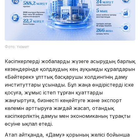
Фото: Үкімет
Кәсіпкерлерді жобаларды жүзеге асырудың барлық
кезеңдерінде қолдаудың кең ауқымды құралдарын
«Бәйтерек» ұлттық басқарушы холдингінің даму
институттары ұсынады. Бұл жаңа өндірістерді іске
қосуға, жұмыс істеп тұрған қуаттарды
жаңғыртуға, бизнесті кеңейтуге және экспорт
көлемін арттыруға жағдай жасап, отандық
кәсіпкерліктің дамуы мен экономиканың тұрақты
өсуіне ықпал етеді.
Атап айтқанда, «Даму» қорының желісі бойынша