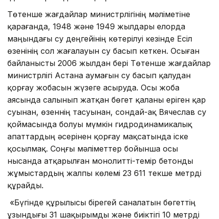
Төтенше жағдайлар министрлігінің мәліметіне
қарағанда, 1948 және 1949 жылдары елорда
маңындағы су деңгейінің көтерілуі кезінде Есіл
өзенінің сол жағалауын су басып кеткен. Осыған
байланысты 2006 жылдан бері Төтенше жағдайлар
министрлігі Астана аумағын су басып қалудан
қорғау жобасын жүзеге асыруда. Осы жоба
аясында салынып жатқан бөгет қаланы еріген қар
суынан, өзеннің тасуынан, сондай-ақ Вячеслав су
қоймасында болуы мүмкін гидродинамикалық
апаттардың әсерінен қорғау мақсатында іске
қосылмақ. Соңғы мәліметтер бойынша осы
нысанда атқарылған монолитті-темір бетонды
жұмыстардың жалпы көлемі 23 611 текше метрді
құрайды.
«Бүгінде құрылысы бірегей саналатын бөгеттің
ұзындығы 31 шақырымды және биіктігі 10 метрді