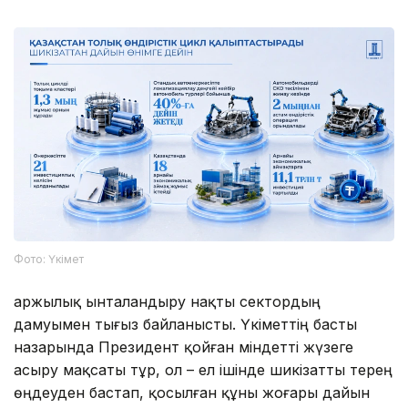
Фото: Үкімет
Қаржылық ынталандыру нақты сектордың
дамуымен тығыз байланысты. Үкіметтің басты
назарында Президент қойған міндетті жүзеге
асыру мақсаты тұр, ол – ел ішінде шикізатты терең
өңдеуден бастап, қосылған құны жоғары дайын