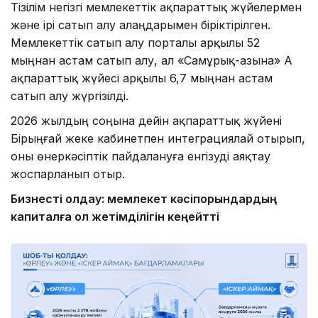
Тізілім негізгі мемлекеттік ақпараттық жүйелермен
және ірі сатып алу алаңдарымен біріктірілген.
Мемлекеттік сатып алу порталы арқылы 52
мыңнан астам сатып алу, ал «Самұрық-Қазына» АҚ
ақпараттық жүйесі арқылы 6,7 мыңнан астам
сатып алу жүргізілді.
2026 жылдың соңына дейін ақпараттық жүйені
Бірыңғай жеке кабинетпен интеграциялай отырып,
оны өнеркәсіптік пайдалануға енгізуді аяқтау
жоспарланып отыр.
Бизнесті қолдау: мемлекет кәсіпорындардың
капиталға қол жетімділігін кеңейтті