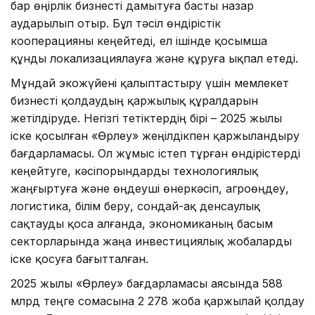
бар өңірлік бизнесті дамытуға басты назар
аударылып отыр. Бұл тәсіл өндірістік
кооперацияны кеңейтеді, ел ішінде қосымша
құнды локализациялауға және құруға ықпал етеді.
Мұндай экожүйені қалыптастыру үшін мемлекет
бизнесті қолдаудың қаржылық құралдарын
жетілдіруде. Негізгі тетіктердің бірі – 2025 жылы
іске қосылған «Өрлеу» жеңілдікпен қаржыландыру
бағдарламасы. Ол жұмыс істеп тұрған өндірістерді
кеңейтуге, кәсіпорындарды технологиялық
жаңғыртуға және өңдеуші өнеркәсіп, агроөңдеу,
логистика, білім беру, сондай-ақ денсаулық
сақтауды қоса алғанда, экономиканың басым
секторларында жаңа инвестициялық жобаларды
іске қосуға бағытталған.
2025 жылы «Өрлеу» бағдарламасы аясында 588
млрд теңге сомасына 2 278 жоба қаржылай қолдау