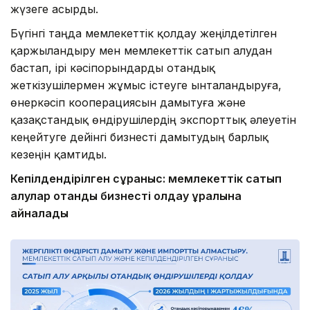
жүзеге асырды.
Бүгінгі таңда мемлекеттік қолдау жеңілдетілген
қаржыландыру мен мемлекеттік сатып алудан
бастап, ірі кәсіпорындарды отандық
жеткізушілермен жұмыс істеуге ынталандыруға,
өнеркәсіп кооперациясын дамытуға және
қазақстандық өндірушілердің экспорттық әлеуетін
кеңейтуге дейінгі бизнесті дамытудың барлық
кезеңін қамтиды.
Кепілдендірілген сұраныс: мемлекеттік сатып
алулар отандық бизнесті қолдау құралына
айналады