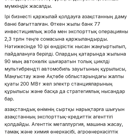
мүмкіндік жасалды.
Ірі бизнесті қаржылай қолдауға Қазақстанның даму
банкі бағытталған. Өткен жылы банк 77
инвестициялық жоба мен экспорттық операцияны
2,3 трлн теңге сомасына қаржыландырды.
Нәтижесінде 10 ірі өндірістік нысан жаңғыртылып,
пайдалануға берілді. Олардың қатарында жылына
90 мың автокөлік шығаратын толық циклді
мультибрендті автомобиль зауытының құрылысы,
Маңғыстау және Ақтөбе облыстарындағы жалпы
қуаты 200 МВт жел электр станцияларының
құрылысы және басқа да стратегиялық нысандар
бар.
Қазақстандық өнімнің сыртқы нарықтарға шығуын
Қазақстанның экспорттық-кредиттік агенттігі
қолдайды. Агенттік металлургия, машина жасау,
тамақ және химия өнеркәсібі, агроөнеркәсіптік