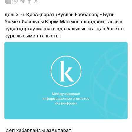
денің 31-і. ҚазАқпарат /Руслан Ғаббасов/ - Бүгін
Үкімет басшысы Кәрім Мәсімов елорданы тасқын
судан қорғау мақсатында салынып жатқан бөгеттің
құрылысымен танысты,
деп хабарлайды ҚазАқпарат.