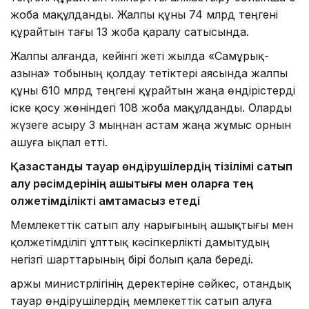
жоба мақұлданды. Жалпы құны 74 млрд теңгені
құрайтын тағы 13 жоба қаралу сатысында.
Жалпы алғанда, кейінгі жеті жылда «Самұрық-
Қазына» тобының қолдау тетіктері аясында жалпы
құны 610 млрд теңгені құрайтын жаңа өндірістерді
іске қосу жөніндегі 108 жоба мақұлданды. Оларды
жүзеге асыру 3 мыңнан астам жаңа жұмыс орнын
ашуға ықпал етті.
Қазақстандық тауар өндірушілердің тізілімі сатып
алу рәсімдерінің ашықтығы мен оларға тең
қолжетімділікті қамтамасыз етеді
Мемлекеттік сатып алу нарығының ашықтығы мен
қолжетімділігі ұлттық кәсіпкерлікті дамытудың
негізгі шарттарының бірі болып қала береді.
Қаржы министрлігінің деректеріне сәйкес, отандық
тауар өндірушілердің мемлекеттік сатып алуға