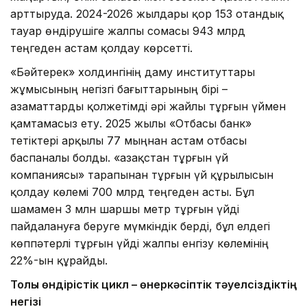
арттыруда. 2024-2026 жылдары қор 153 отандық
тауар өндірушіге жалпы сомасы 943 млрд
теңгеден астам қолдау көрсетті.
«Бәйтерек» холдингінің даму институттары
жұмысының негізгі бағыттарының бірі –
азаматтарды қолжетімді әрі жайлы тұрғын үймен
қамтамасыз ету. 2025 жылы «Отбасы банк»
тетіктері арқылы 77 мыңнан астам отбасы
баспаналы болды. «Қазақстан тұрғын үй
компаниясы» тарапынан тұрғын үй құрылысын
қолдау көлемі 700 млрд теңгеден асты. Бұл
шамамен 3 млн шаршы метр тұрғын үйді
пайдалануға беруге мүмкіндік берді, бұл елдегі
көппәтерлі тұрғын үйді жалпы енгізу көлемінің
22%-ын құрайды.
Толық өндірістік цикл – өнеркәсіптік тәуелсіздіктің
негізі