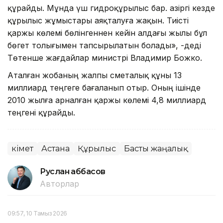
құрайды. Мұнда үш гидроқұрылыс бар. Қазіргі кезде
құрылыс жұмыстары аяқталуға жақын. Тиісті
қаржы көлемі бөлінгеннен кейін алдағы жылы бұл
бөгет толығымен тапсырылатын болады», -деді
Төтенше жағдайлар министрі Владимир Божко.
Аталған жобаның жалпы сметалық құны 13
миллиард теңгеге бағаланып отыр. Оның ішінде
2010 жылға арналған қаржы көлемі 4,8 миллиард
теңгені құрайды.
Үкімет
Астана
Құрылыс
Басты жаңалық
Руслан Ғаббасов
Авторлар
09:57, 10 Тамыз 2026