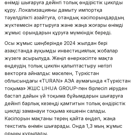
өнімді шығаруға дейінгі толық өндірістік циклды
құру. Локализацияны дамыту импортқа
тәуелділікті азайтуға, отандық кәсіпорындардың
жүктемесін арттыруға және жаңа жоғары өнімді
жұмыс орындарын құруға мүмкіндік береді.
Осы жұмыс шеңберінде 2024 жылдан бері
Қазақстанда ауқымды инвестициялық жобалар
жүзеге асырылуда. Жеңіл өнеркәсіпте мақта
өңдеудің толық циклін қалыптастыру негізгі
векторға айналды: мәселен, Түркістан
облысындағы «TURAN» АЭА аумағында «Түркістан
тоқыма» ЖШС LIHUA GROUP-пен бірлесіп иіруден
бастап дайын үй тоқыма бұйымдарын шығаруға
дейінгі барлық кезеңді қамтитын толық өндірістік
циклді заманауи тоқыма кешенін салады.
Кәсіпорын мақтаны терең қайта өңдеп, жаңа
текстиль өнімін шығарады. Онда 1,3 мың жұмыс
орыны құрылады.