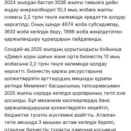
2024 жылдан бастап 2026 жылғы тамызға дейін
өңдеу өнеркәсібіндегі 10,3 мың жобаға жалпы
сомасы 2,2 трлн теңге көлемінде кредиттік қолдау
көрсетілді. Оның ішінде 4674 жоба субсидиялау,
3633 жоба кепілдік беру, 1998 жоба жеңілдетілген
қаржыландыру құралдарын пайдаланды.
Сондай-ақ 2025 жылдың қорытындысы бойынша
«Даму» қоры шағын және орта бизнестің 13 мың
жобасына 2,2 трлн теңге көлемінде қолдау
көрсетті. Бизнестің қаржы ресурстарына
қолжетімділігін арттырудың маңызды құралы
ретінде Мемлекет басшысының тапсырмасымен
2025 жылғы сәуірде кепілдік қорларының тетігі іске
қосылды. Бұл механизм кәсіпкерлердің банк
қаржыландыруына қолжетімділігін кеңейтіп,
бюджетке түсетін жүктемені азайтты. Аталған
тетік аясында 3 мыңнан астам кепілдік беріліп,
отандық бизнестің тұрақты дамуына қосымша