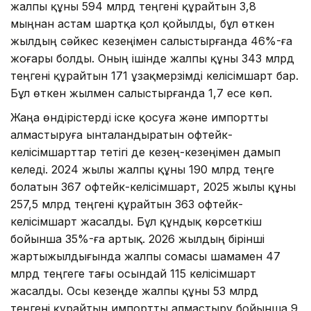
жалпы құны 594 млрд теңгені құрайтын 3,8
мыңнан астам шартқа қол қойылды, бұл өткен
жылдың сәйкес кезеңімен салыстырғанда 46%-ға
жоғары болды. Оның ішінде жалпы құны 343 млрд
теңгені құрайтын 171 ұзақмерзімді келісімшарт бар.
Бұл өткен жылмен салыстырғанда 1,7 есе көп.
Жаңа өндірістерді іске қосуға және импортты
алмастыруға ынталандыратын офтейк-
келісімшарттар тетігі де кезең-кезеңімен дамып
келеді. 2024 жылы жалпы құны 190 млрд теңге
болатын 367 офтейк-келісімшарт, 2025 жылы құны
257,5 млрд теңгені құрайтын 363 офтейк-
келісімшарт жасалды. Бұл құндық көрсеткіш
бойынша 35%-ға артық. 2026 жылдың бірінші
жартыжылдығында жалпы сомасы шамамен 47
млрд теңгеге тағы осындай 115 келісімшарт
жасалды. Осы кезеңде жалпы құны 53 млрд
теңгені құрайтын импортты алмастыру бойынша 9