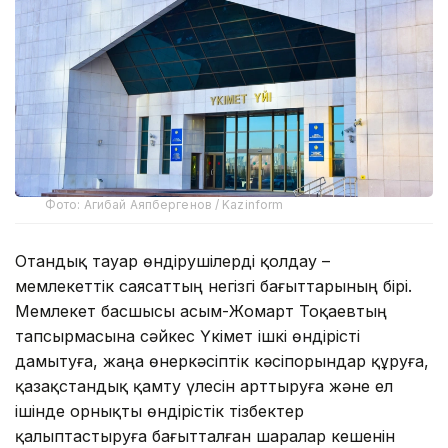
Фото: Агибай Аяпбергенов / Kazinform
Отандық тауар өндірушілерді қолдау –
мемлекеттік саясаттың негізгі бағыттарының бірі.
Мемлекет басшысы Қасым-Жомарт Тоқаевтың
тапсырмасына сәйкес Үкімет ішкі өндірісті
дамытуға, жаңа өнеркәсіптік кәсіпорындар құруға,
қазақстандық қамту үлесін арттыруға және ел
ішінде орнықты өндірістік тізбектер
қалыптастыруға бағытталған шаралар кешенін