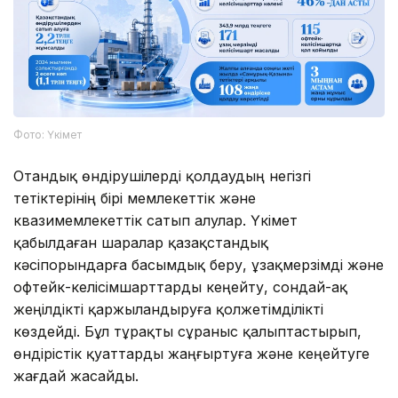
Фото: Үкімет
Отандық өндірушілерді қолдаудың негізгі
тетіктерінің бірі мемлекеттік және
квазимемлекеттік сатып алулар. Үкімет
қабылдаған шаралар қазақстандық
кәсіпорындарға басымдық беру, ұзақмерзімді және
офтейк-келісімшарттарды кеңейту, сондай-ақ
жеңілдікті қаржыландыруға қолжетімділікті
көздейді. Бұл тұрақты сұраныс қалыптастырып,
өндірістік қуаттарды жаңғыртуға және кеңейтуге
жағдай жасайды.