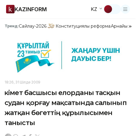
KAZINFORM
KZ
Сайлау-2026
Конституциялық реформа
Арнайы жо
Тренд:
18:26, 31 Шілде 2009
Үкімет басшысы елорданы тасқын
судан қорғау мақсатында салынып
жатқан бөгеттің құрылысымен
танысты