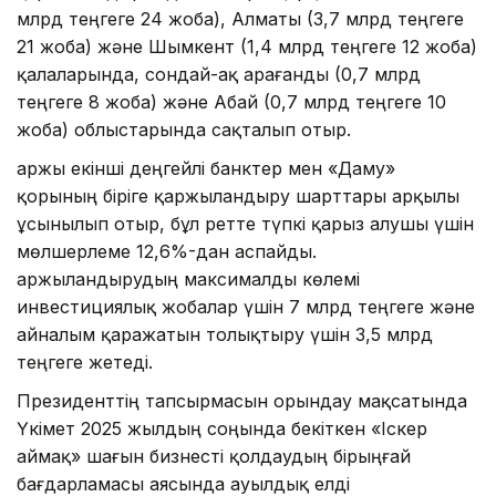
млрд теңгеге 24 жоба), Алматы (3,7 млрд теңгеге
21 жоба) және Шымкент (1,4 млрд теңгеге 12 жоба)
қалаларында, сондай-ақ Қарағанды (0,7 млрд
теңгеге 8 жоба) және Абай (0,7 млрд теңгеге 10
жоба) облыстарында сақталып отыр.
Қаржы екінші деңгейлі банктер мен «Даму»
қорының біріге қаржыландыру шарттары арқылы
ұсынылып отыр, бұл ретте түпкі қарыз алушы үшін
мөлшерлеме 12,6%-дан аспайды.
Қаржыландырудың максималды көлемі
инвестициялық жобалар үшін 7 млрд теңгеге және
айналым қаражатын толықтыру үшін 3,5 млрд
теңгеге жетеді.
Президенттің тапсырмасын орындау мақсатында
Үкімет 2025 жылдың соңында бекіткен «Іскер
аймақ» шағын бизнесті қолдаудың бірыңғай
бағдарламасы аясында ауылдық елді