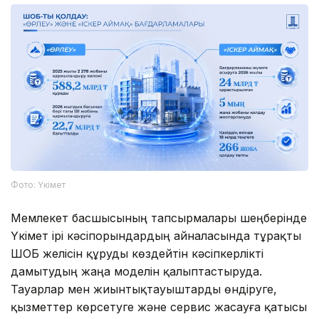
Фото: Үкімет
Мемлекет басшысының тапсырмалары шеңберінде
Үкімет ірі кәсіпорындардың айналасында тұрақты
ШОБ желісін құруды көздейтін кәсіпкерлікті
дамытудың жаңа моделін қалыптастыруда.
Тауарлар мен жиынтықтауыштарды өндіруге,
қызметтер көрсетуге және сервис жасауға қатысы