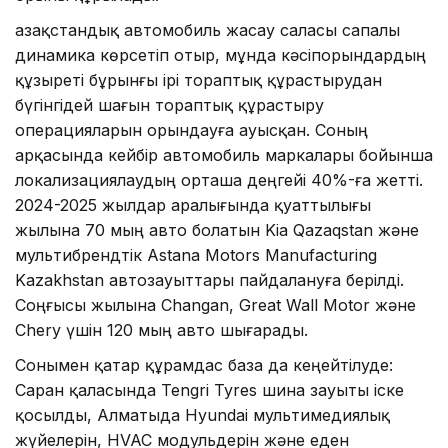
Қазақстандық автомобиль жасау саласы сапалы
динамика көрсетіп отыр, мұнда кәсіпорындардың
құзыреті бұрынғы ірі тораптық құрастырудан
бүгінгідей шағын тораптық құрастыру
операцияларын орындауға ауысқан. Соның
арқасында кейбір автомобиль маркалары бойынша
локализациялаудың орташа деңгейі 40%-ға жетті.
2024-2025 жылдар аралығында қуаттылығы
жылына 70 мың авто болатын Kia Qazaqstan және
мультибрендтік Astana Motors Manufacturing
Kazakhstan автозауыттары пайдалануға берілді.
Соңғысы жылына Changan, Great Wall Motor және
Chery үшін 120 мың авто шығарады.
Сонымен қатар құрамдас база да кеңейтілуде:
Саран қаласында Tengri Tyres шина зауыты іске
қосылды, Алматыда Hyundai мультимедиялық
жүйелерін, HVAC модульдерін және еден