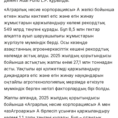
дейінгі Adal Fund L.P. құрылды.
«Аграрлық несие корпорациясы» АҚ желісі бойынша
өткен жылы көктемгі егіс және егін жинау
жұмыстарын қаржыландыру көлемі рекордтық
549 млрд теңгені құрады. Бұл 8,5 млн гектар
алқапта ауыл шаруашылығы жұмыстарын
жүргізуге мүмкіндік берді. Осы кезеңде
Қазақстанның агроөнеркәсіптік кешені рекордтық
көлемде астық алды. 2025 жылдың қорытындысы
бойынша астықтың жалпы өнімі 27,1 млн тоннадан
асты. Уақтылы әрі қолжетімді қаржыландыру
диқандарға егіс және егін жинау науқандарын
оңтайлы агротехнологиялық мерзімде өткізуге
мүмкіндік берген негізгі факторлардың бірі болды.
Жалпы алғанда, 2025 жылдың қорытындысы
бойынша «Аграрлық несие корпорациясы» АҚ мен
«ҚазАгроҚаржы» АҚ бірлесіп ұсынған қаржыландыру
көлемі 1,1 трлн теңгені құрады. Бұл – отандық