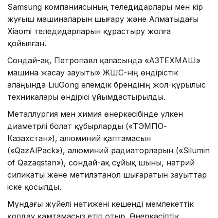
Samsung компаниясының теледидарлары мен кір
жуғыш машиналарын шығару және Алматыдағы
Xiaomi теледидарларын құрастыру жолға
қойылған.
Сондай-ақ, Петропавл қаласында «ҚАЗТЕХМАШ»
машина жасау зауыты» ЖШС-нің өндірістік
алаңында LiuGong әлемдік брендінің жол-құрылыс
техникалары өндірісі ұйымдастырылды.
Металлургия мен химия өнеркәсібінде үлкен
диаметрлі болат құбырларды («ТЭМПО-
Казахстан»), алюминий қаптамасын
(«QazAlPack»), алюминий радиаторларын («Silumin
of Qazaqstan»), сондай-ақ сұйық шыны, натрий
силикаты және метилэтанол шығаратын зауыттар
іске қосылды.
Мұндағы жүйелі нәтижені кешенді мемлекеттік
қолдау қамтамасыз етіп отыр. Өнеркәсіптік