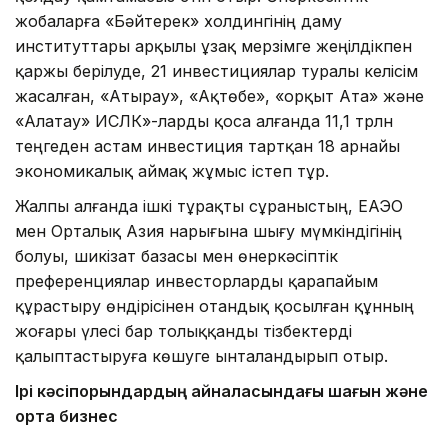
жобаларға «Бәйтерек» холдингінің даму
институттары арқылы ұзақ мерзімге жеңілдікпен
қаржы берілуде, 21 инвестициялар туралы келісім
жасалған, «Атырау», «Ақтөбе», «Қорқыт Ата» және
«Алатау» ИСЛК»-ларды қоса алғанда 11,1 трлн
теңгеден астам инвестиция тартқан 18 арнайы
экономикалық аймақ жұмыс істеп тұр.
Жалпы алғанда ішкі тұрақты сұраныстың, ЕАЭО
мен Орталық Азия нарығына шығу мүмкіндігінің
болуы, шикізат базасы мен өнеркәсіптік
преференциялар инвесторларды қарапайым
құрастыру өндірісінен отандық қосылған құнның
жоғары үлесі бар толыққанды тізбектерді
қалыптастыруға көшуге ынталандырып отыр.
Ірі кәсіпорындардың айналасындағы шағын және
орта бизнес