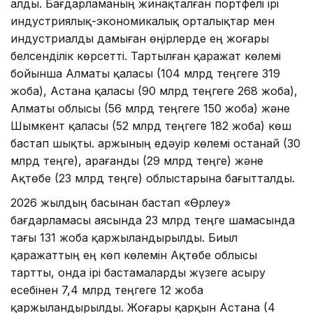
алды. Бағдарламаның жинақталған портфелі ірі
индустриялық-экономикалық орталықтар мен
индустриалды дамыған өңірлерде ең жоғары
белсенділік көрсетті. Тартылған қаражат көлемі
бойынша Алматы қаласы (104 млрд теңгеге 319
жоба), Астана қаласы (90 млрд теңгеге 268 жоба),
Алматы облысы (56 млрд теңгеге 150 жоба) және
Шымкент қаласы (52 млрд теңгеге 182 жоба) көш
бастап шықты. Қаржының едәуір көлемі Қостанай (30
млрд теңге), Қарағанды (29 млрд теңге) және
Ақтөбе (23 млрд теңге) облыстарына бағытталды.
2026 жылдың басынан бастап «Өрлеу»
бағдарламасы аясында 23 млрд теңге шамасында
тағы 131 жоба қаржыландырылды. Биыл
қаражаттың ең көп көлемін Ақтөбе облысы
тартты, онда ірі бастамаларды жүзеге асыру
есебінен 7,4 млрд теңгеге 12 жоба
қаржыландырылды. Жоғары қарқын Астана (4