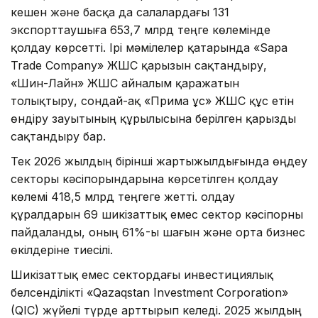
кешен және басқа да салалардағы 131
экспорттаушыға 653,7 млрд теңге көлемінде
қолдау көрсетті. Ірі мәмілелер қатарында «Sapa
Trade Company» ЖШС қарызын сақтандыру,
«Шин-Лайн» ЖШС айналым қаражатын
толықтыру, сондай-ақ «Прима Құс» ЖШС құс етін
өндіру зауытының құрылысына берілген қарызды
сақтандыру бар.
Тек 2026 жылдың бірінші жартыжылдығында өңдеу
секторы кәсіпорындарына көрсетілген қолдау
көлемі 418,5 млрд теңгеге жетті. Қолдау
құралдарын 69 шикізаттық емес сектор кәсіпорны
пайдаланды, оның 61%-ы шағын және орта бизнес
өкілдеріне тиесілі.
Шикізаттық емес сектордағы инвестициялық
белсенділікті «Qazaqstan Investment Corporation»
(QIC) жүйелі түрде арттырып келеді. 2025 жылдың