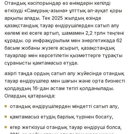
Отандық кәсіпорындар өз өнімдерін кепілді
өткізуді «Самұрық-Қазына» ұлттық әл-ауқат қоры
арқылы алады. Тек 2025 жылдың өзінде
қазақстандық тауар өндірушілерден сатып алу
көлемі екі есеге артып, шамамен 2,2 трлн теңгені
құрады. Қор инфрақұрылым мен энергетикада 62
басым жобаны жүзеге асырып, қазақстандық
тауарлар мен көрсетілетін қызметтерге тұрақты
сұранысты қамтамасыз етуде.
Қазіргі таңда Қордың сатып алу жүйесінде отандық
тауар өндірушілер мен шағын және орта бизнесті
қолдаудың 16-дан астам тетігі қолданылады.
Олардың қатарында:
отандық өндірушілерден міндетті сатып алу,
қамтамасыз етудің барлық түрінен босату,
егер жеткізуші отандық тауар өндіруші болса,