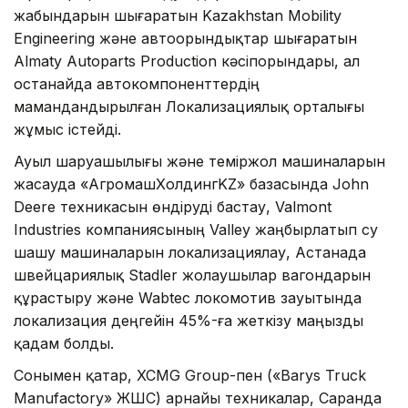
жабындарын шығаратын Kazakhstan Mobility
Engineering және автоорындықтар шығаратын
Almaty Autoparts Production кәсіпорындары, ал
Қостанайда автокомпоненттердің
мамандандырылған Локализациялық орталығы
жұмыс істейді.
Ауыл шаруашылығы және теміржол машиналарын
жасауда «АгромашХолдингKZ» базасында John
Deere техникасын өндіруді бастау, Valmont
Industries компаниясының Valley жаңбырлатып су
шашу машиналарын локализациялау, Астанада
швейцариялық Stadler жолаушылар вагондарын
құрастыру және Wabtec локомотив зауытында
локализация деңгейін 45%-ға жеткізу маңызды
қадам болды.
Сонымен қатар, XCMG Group-пен («Barys Truck
Manufactory» ЖШС) арнайы техникалар, Саранда