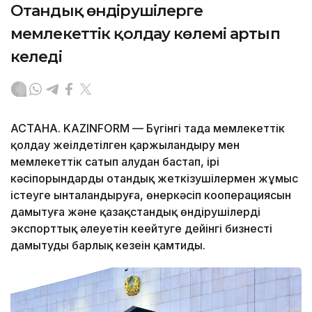
Отандық өндірушілерге
мемлекеттік қолдау көлемі артып
келеді
АСТАНА. KAZINFORM — Бүгінгі таңда мемлекеттік
қолдау жеңілдетілген қаржыландыру мен
мемлекеттік сатып алудан бастап, ірі
кәсіпорындарды отандық жеткізушілермен жұмыс
істеуге ынталандыруға, өнеркәсіп кооперациясын
дамытуға және қазақстандық өндірушілердің
экспорттық әлеуетін кеңейтуге дейінгі бизнесті
дамытудың барлық кезеңін қамтиды.