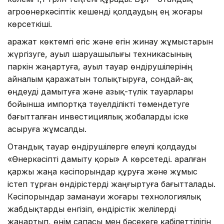
агроөнеркәсіптік кешенді қолдаудың ең жоғары
көрсеткіші.
Қаражат көктемгі егіс және егін жинау жұмыстарын
жүргізуге, ауыл шаруашылығы техникасының
паркін жаңартуға, ауыл тауар өндірушілерінің
айналым қаражатын толықтыруға, сондай-ақ
өңдеуді дамытуға және азық-түлік тауарлары
бойынша импортқа тәуелділікті төмендетуге
бағытталған инвестициялық жобаларды іске
асыруға жұмсалды.
Отандық тауар өндірушілерге елеулі қолдауды
«Өнеркәсіпті дамыту қоры» АҚ көрсетеді. Қаралған
қаржы жаңа кәсіпорындар құруға және жұмыс
істеп тұрған өндірістерді жаңғыртуға бағытталады.
Кәсіпорындар заманауи жоғары технологиялық
жабдықтарды енгізіп, өндірістік желілерді
жаңартып, өнім сапасы мен бәсекеге қабілеттілігін