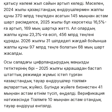
қатысу көлемі жыл сайын артып келеді. Мәселен,
2024 жылы қазақстандық өндірушілермен жалпы
құны 370 млрд теңгеден асатын 145 мыңнан астам
шарт рәсімделсе, 2025 жылы бұл көрсеткіш 16,5%-
ға артып, 169 мың шартқа жетті. Ал олардың
жалпы құны 23,3%-ға өсіп, 456 млрд теңгені
құрады. 2026 жылғы 31 шілдедегі жағдай бойынша
жалпы құны 97 млрд теңге болатын 68 мың шарт
жасалды.
Осы саладағы цифрландырудың маңызды
тетіктерінің бірі – 2025 жылғы қарашадан бастап
штаттық режимде жұмыс істеп тұрған
«Қазақстандық тауар өндірушілер тізілімі»
ақпараттық жүйесі. Бүгінде жүйеге бизнестен 41
мыңнан астам өтінім түсіп, өңделді. Верификация
нәтижесінде Тізілімге 10 мыңнан астам отандық
тауар өндіруші енгізілді.