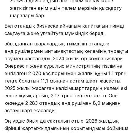
30%-ға дейін алдын ала төлем жасау және
жеткізілген өнім үшін төлем мерзімін қысқарту
шаралары бар.
Бұл отандық бизнеске айналым капиталын тиімді
сақтауға және ұлғайтуға мүмкіндік береді.
Қабылданған шаралардың тиімділігі отандық
өндірушілермен ынтымақтастық көлемінің тұрақты
өсуімен расталады. 2024 жылы Қор компаниялары
Өнеркәсіп және құрылыс министрлігінің тізіліміне
енгізілген 2 070 кәсіпорынмен жалпы құны 1,1 трлн
теңге болатын 11,1 мыңнан астам шарт жасасты.
2025 жылы жасалған келісімшарттардың көлемі екі
есеге жуық артып, 2,17 трлн теңгеге жетті. Осы
кезеңде 2 283 отандық өндірушімен 8,9 мыңнан
астам шарт жасалды.
Оң үрдіс биыл да сақталып отыр. 2026 жылдың
бірінші жартыжылдығының қорытындысы бойынша