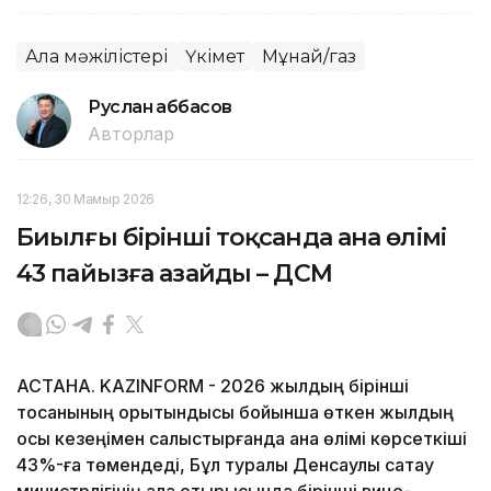
Алқа мәжілістері
Үкімет
Мұнай/газ
Руслан Ғаббасов
Авторлар
12:26, 30 Мамыр 2026
Биылғы бірінші тоқсанда ана өлімі
43 пайызға азайды – ДСМ
АСТАНА. KAZINFORM - 2026 жылдың бірінші
тоқсанының қорытындысы бойынша өткен жылдың
осы кезеңімен салыстырғанда ана өлімі көрсеткіші
43%-ға төмендеді, Бұл туралы Денсаулық сақтау
министрлігінің алқа отырысында бірінші вице-