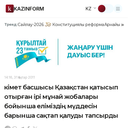
KAZINFORM
KZ
Сайлау-2026
Конституциялық реформа
Арнайы жо
Тренд:
14:16, 31 Қаңтар 2011
Үкімет басшысы Қазақстан қатысып
отырған ірі мұнай жобалары
бойынша еліміздің мүддесін
барынша сақтап қалуды тапсырды