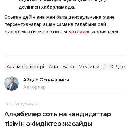
делінген хабарламада.
Осыған дейін ана мен бала денсаулығына және
перзентханалар қашан замана талабына сай
жаңартылатынына қатысты
материал
жариялады.
Алқа мәжілістері
Ана
Бала
Медицина
ҚР Денс
Айдар Оспаналиев
Авторлар
16:13, 19 Наурыз 2024
Алқабилер сотына кандидаттар
тізімін әкімдіктер жасайды