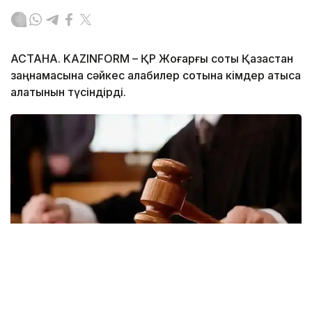
АСТАНА. KAZINFORM – ҚР Жоғарғы соты Қазақстан
заңнамасына сәйкес алқабилер сотына кімдер қатыса
алатынын түсіндірді.
Фото: Kazinform