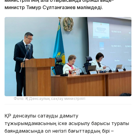
министр Тимур Сұлтанғазиев мәлімдеді.
Фото: ҚР Денсаулық сақтау министрлігі
ҚР денсаулық сақтауды дамыту
тұжырымдамасының іске асырылу барысы туралы
баяндамасында ол негізгі бағыттардың бірі –