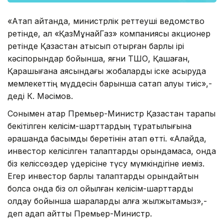
«Атап айтқанда, министрлік реттеуші ведомство
ретінде, ал «ҚазМұнайГаз» компаниясы акционер
ретінде Қазақстан қатысып отырған барлық ірі
кәсіпорындар бойынша, яғни ТШО, Қашаған,
Қарашығанақ аясындағы жобаларды іске асыруда
мемлекеттің мүддесін барынша сақтап қалуы тиіс»,-
деді К. Мәсімов.
Сонымен қатар Премьер-Министр Қазақстан тарапы
бекітілген келісім-шарттардың тұрақтылығына
әрқашанда басымдық беретінін атап өтті. «Алайда,
инвестор келісілген талаптарды орындамаса, онда
біз келіссөздер үдерісіне түсу мүмкіндігіне иеміз.
Егер инвестор барлық талаптарды орындайтын
болса онда біз қол қойылған келісім-шарттарды
қолдау бойынша шараларды алға жылжытамыз»,-
деп қадап айтты Премьер-Министр.