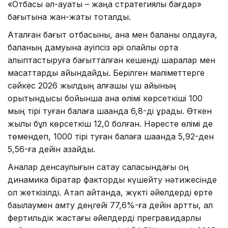
«Отбасы әл-ауқаты – жаңа стратегиялық бағдар»
бағытына жан-жақты тоқталды.
Аталған бағыт отбасыны, ана мен баланы қолдауға,
баланың дамуына қауіпсіз әрі қолайлы орта
қалыптастыруға бағытталған кешенді шаралар мен
мақсаттарды айқындайды. Берілген мәліметтерге
сәйкес 2026 жылдың алғашқы үш айының
қорытындысы бойынша ана өлімі көрсеткіші 100
мың тірі туған балаға шаққанда 6,8-ді құрады. Өткен
жылы бұл көрсеткіш 12,0 болған. Нәресте өлімі де
төмендеп, 1000 тірі туған балаға шаққанда 5,92-ден
5,56-ға дейін азайды.
Аналар денсаулығын сақтау саласындағы оң
динамика бірқатар факторды күшейту нәтижесінде
қол жеткізілді. Атап айтқанда, жүкті әйелдерді ерте
бақылаумен қамту деңгейі 77,6%-ға дейін артты, ал
фертильдік жастағы әйелдерді прегравидарлық