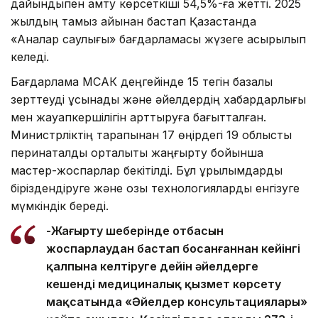
дайындықпен қамту көрсеткіші 54,5%-ға жетті. 2025
жылдың тамыз айынан бастап Қазақстанда
«Аналар саулығы» бағдарламасы жүзеге асырылып
келеді.
Бағдарлама МСАК деңгейінде 15 тегін базалық
зерттеуді ұсынады және әйелдердің хабардарлығы
мен жауапкершілігін арттыруға бағытталған.
Министрліктің тарапынан 17 өңірдегі 19 облыстық
перинаталдық орталықты жаңғырту бойынша
мастер-жоспарлар бекітілді. Бұл құрылымдарды
біріздендіруге және озық технологияларды енгізуге
мүмкіндік береді.
-Жаңғырту шеңберінде отбасын
жоспарлаудан бастап босанғаннан кейінгі
қалпына келтіруге дейін әйелдерге
кешенді медициналық қызмет көрсету
мақсатында «Әйелдер консультациялары»