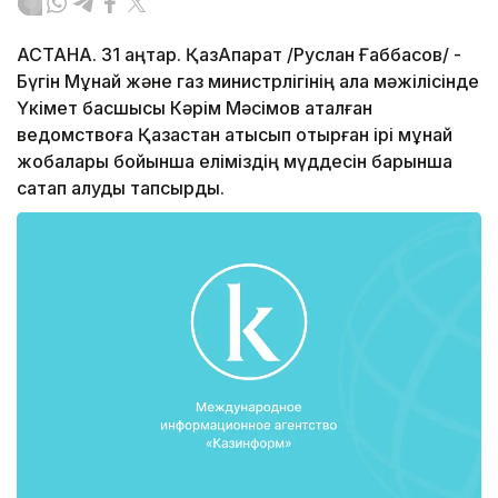
АСТАНА. 31 қаңтар. ҚазАқпарат /Руслан Ғаббасов/ -
Бүгін Мұнай және газ министрлігінің алқа мәжілісінде
Үкімет басшысы Кәрім Мәсімов аталған
ведомствоға Қазақстан қатысып отырған ірі мұнай
жобалары бойынша еліміздің мүддесін барынша
сақтап қалуды тапсырды.