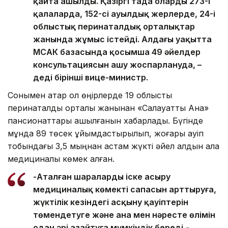
қайта ашылды. Қазіргі таңда олардың 273-і
қалаларда, 152-сі ауылдық жерлерде, 24-і
облыстық перинаталдық орталықтар
жанында жұмыс істейді. Алдағы уақытта
МСАК базасында қосымша 49 әйелдер
консультациясын ашу жоспарлануда, –
деді бірінші вице-министр.
Сонымен қатар ол өңірлерде 19 облыстық
перинаталдық орталық жанынан «Салауатты Ана»
пансионаттары ашылғанын хабарлады. Бүгінде
мұнда 89 төсек ұйымдастырылып, жоғары қауіп
тобындағы 3,5 мыңнан астам жүкті әйел алдын ала
медициналық көмек алған.
-Аталған шараларды іске асыру
медициналық көмектің сапасын арттыруға,
жүктілік кезіндегі асқыну қауіптерін
төмендетуге және ана мен нәресте өлімін
одан әрі азайтуға мүмкіндік береді,-