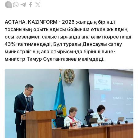
АСТАНА. KAZINFORM - 2026 жылдың бірінші
тоқсанының қорытындысы бойынша өткен жылдың
осы кезеңімен салыстырғанда ана өлімі көрсеткіші
43%-ға төмендеді, Бұл туралы Денсаулық сақтау
министрлігінің алқа отырысында бірінші вице-
министр Тимур Сұлтанғазиев мәлімдеді.