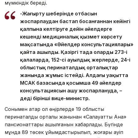
мүмкіндік береді.
-Жаңғырту шеңберінде отбасын
жоспарлаудан бастап босанғаннан кейінгі
қалпына келтіруге дейін әйелдерге
кешенді медициналық қызмет көрсету
мақсатында «Әйелдер консультациялары»
қайта ашылды. Қазіргі таңда олардың 273-і
қалаларда, 152-сі ауылдық жерлерде, 24-і
облыстық перинаталдық орталықтар
жанында жұмыс істейді. Алдағы уақытта
МСАК базасында қосымша 49 әйелдер
консультациясын ашу жоспарлануда, –
деді бірінші вице-министр.
Сонымен қатар ол өңірлерде 19 облыстық
перинаталдық орталық жанынан «Салауатты Ана»
пансионаттары ашылғанын хабарлады. Бүгінде
мұнда 89 төсек ұйымдастырылып, жоғары қауіп