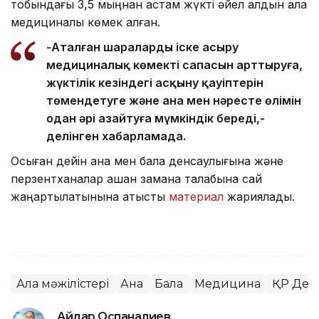
тобындағы 3,5 мыңнан астам жүкті әйел алдын ала
медициналық көмек алған.
-Аталған шараларды іске асыру
медициналық көмектің сапасын арттыруға,
жүктілік кезіндегі асқыну қауіптерін
төмендетуге және ана мен нәресте өлімін
одан әрі азайтуға мүмкіндік береді,-
делінген хабарламада.
Осыған дейін ана мен бала денсаулығына және
перзентханалар қашан замана талабына сай
жаңартылатынына қатысты
материал
жариялады.
Алқа мәжілістері
Ана
Бала
Медицина
ҚР Денс
Айдар Оспаналиев