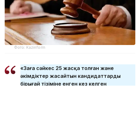
Фото: Kazinform
«Заңға сәйкес 25 жасқа толған және
әкімдіктер жасайтын кандидаттардың
бірыңғай тізіміне енген кез келген
Қазақстан азаматы алқаби бола алады.
Жас шегі белгіленді, оған жеткенде
адамның белгілі бір өмірлік тәжірибесі, білімі
бар және өз бетінше шешім қабылдай
алады. Заң аясында алқабиге қабылдау
кезінде ұлтына, әлеуметтік немесе
мүліктік жағдайына, дінге көзқарасына,