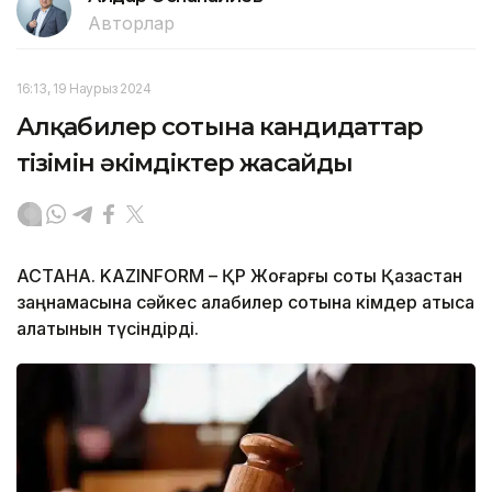
Авторлар
16:13, 19 Наурыз 2024
Алқабилер сотына кандидаттар
тізімін әкімдіктер жасайды
АСТАНА. KAZINFORM – ҚР Жоғарғы соты Қазақстан
заңнамасына сәйкес алқабилер сотына кімдер қатыса
алатынын түсіндірді.