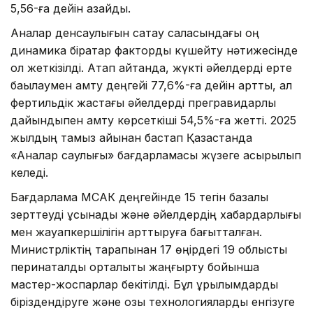
5,56-ға дейін азайды.
Аналар денсаулығын сақтау саласындағы оң
динамика бірқатар факторды күшейту нәтижесінде
қол жеткізілді. Атап айтқанда, жүкті әйелдерді ерте
бақылаумен қамту деңгейі 77,6%-ға дейін артты, ал
фертильдік жастағы әйелдерді прегравидарлық
дайындықпен қамту көрсеткіші 54,5%-ға жетті. 2025
жылдың тамыз айынан бастап Қазақстанда
«Аналар саулығы» бағдарламасы жүзеге асырылып
келеді.
Бағдарлама МСАК деңгейінде 15 тегін базалық
зерттеуді ұсынады және әйелдердің хабардарлығы
мен жауапкершілігін арттыруға бағытталған.
Министрліктің тарапынан 17 өңірдегі 19 облыстық
перинаталдық орталықты жаңғырту бойынша
мастер-жоспарлар бекітілді. Бұл құрылымдарды
біріздендіруге және озық технологияларды енгізуге