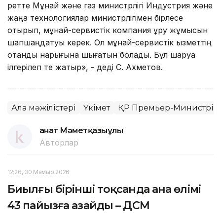
ретте Мұнай және газ министрлігі Индустрия және
жаңа технологиялар министрлігімен бірлесе
отырып, мұнай-сервистік компания құру жұмысын
шапшаңдатуы керек. Ол мұнай-сервистік қызметтің
отандық нарығына шығатын болады. Бұл шаруа
ілгерілеп те жатыр», - деді С. Ахметов.
Алқа мәжілістері
Үкімет
ҚР Премьер-Министрі
Қанат Мәметқазыұлы
Авторлар
12:26, 30 Мамыр 2026
Биылғы бірінші тоқсанда ана өлімі
43 пайызға азайды – ДСМ