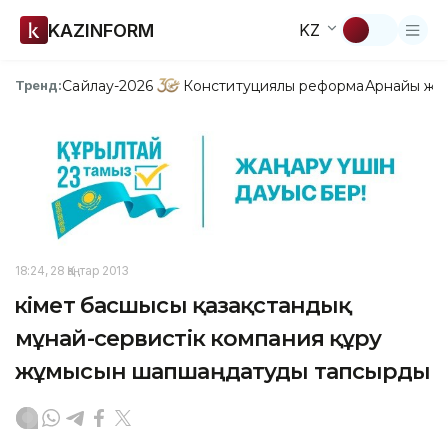
KAZINFORM
KZ
Сайлау-2026
Конституциялық реформа
Арнайы жо
Тренд:
18:24, 28 Қаңтар 2013
Үкімет басшысы қазақстандық
мұнай-сервистік компания құру
жұмысын шапшаңдатуды тапсырды