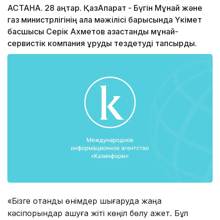
АСТАНА. 28 қаңтар. ҚазАқпарат - Бүгін Мұнай және
газ министрлігінің алқа мәжілісі барысында Үкімет
басшысы Серік Ахметов қазақстандық мұнай-
сервистік компания құруды тездетуді тапсырды.
«Бізге отандық өнімдер шығаруда жаңа
кәсіпорындар ашуға жіті көңіл бөлу қажет. Бұл