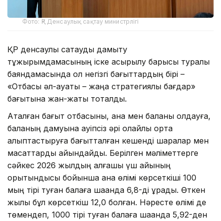
Фото: ҚР Денсаулық сақтау министрлігі
ҚР денсаулық сақтауды дамыту
тұжырымдамасының іске асырылу барысы туралы
баяндамасында ол негізгі бағыттардың бірі –
«Отбасы әл-ауқаты – жаңа стратегиялық бағдар»
бағытына жан-жақты тоқталды.
Аталған бағыт отбасыны, ана мен баланы қолдауға,
баланың дамуына қауіпсіз әрі қолайлы орта
қалыптастыруға бағытталған кешенді шаралар мен
мақсаттарды айқындайды. Берілген мәліметтерге
сәйкес 2026 жылдың алғашқы үш айының
қорытындысы бойынша ана өлімі көрсеткіші 100
мың тірі туған балаға шаққанда 6,8-ді құрады. Өткен
жылы бұл көрсеткіш 12,0 болған. Нәресте өлімі де
төмендеп, 1000 тірі туған балаға шаққанда 5,92-ден