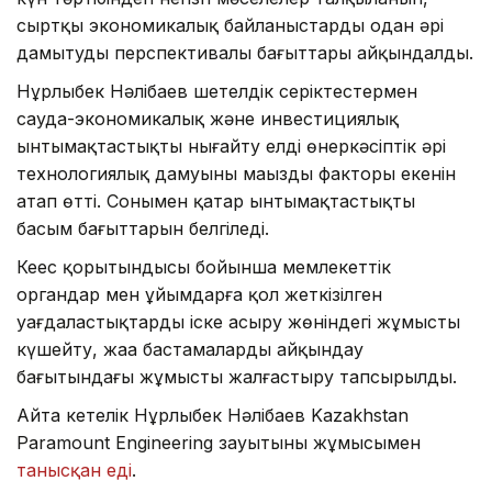
сыртқы экономикалық байланыстарды одан әрі
дамытудың перспективалы бағыттары айқындалды.
Нұрлыбек Нәлібаев шетелдік серіктестермен
сауда-экономикалық және инвестициялық
ынтымақтастықты нығайту елдің өнеркәсіптік әрі
технологиялық дамуының маңызды факторы екенін
атап өтті. Сонымен қатар ынтымақтастықтың
басым бағыттарын белгіледі.
Кеңес қорытындысы бойынша мемлекеттік
органдар мен ұйымдарға қол жеткізілген
уағдаластықтарды іске асыру жөніндегі жұмысты
күшейту, жаңа бастамаларды айқындау
бағытындағы жұмысты жалғастыру тапсырылды.
Айта кетелік Нұрлыбек Нәлібаев Kazakhstan
Paramount Engineering зауытының жұмысымен
танысқан еді
.