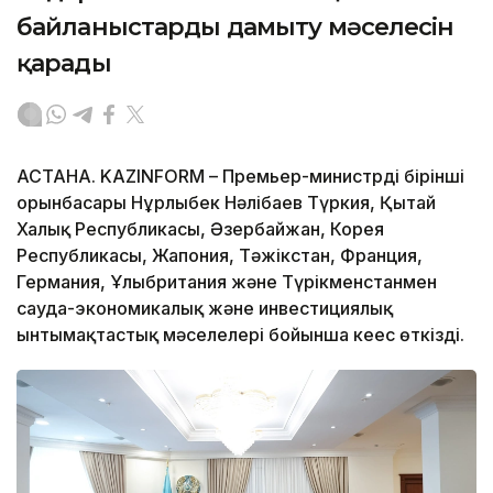
байланыстарды дамыту мәселесін
қарады
АСТАНА. KAZINFORM – Премьер-министрдің бірінші
орынбасары Нұрлыбек Нәлібаев Түркия, Қытай
Халық Республикасы, Әзербайжан, Корея
Республикасы, Жапония, Тәжікстан, Франция,
Германия, Ұлыбритания және Түрікменстанмен
сауда-экономикалық және инвестициялық
ынтымақтастық мәселелері бойынша кеңес өткізді.