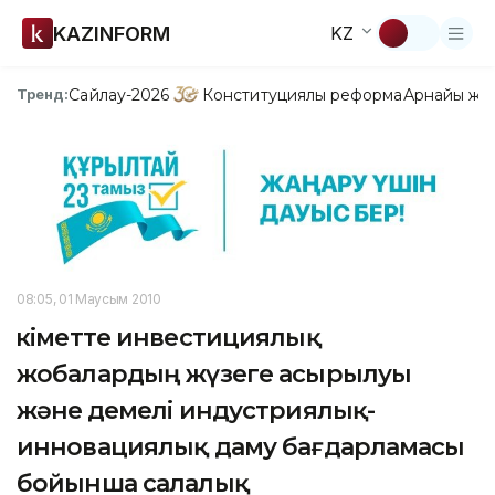
KAZINFORM
KZ
Сайлау-2026
Конституциялық реформа
Арнайы жо
Тренд:
08:05, 01 Маусым 2010
Үкіметте инвестициялық
жобалардың жүзеге асырылуы
және Үдемелі индустриялық-
инновациялық даму бағдарламасы
бойынша салалық