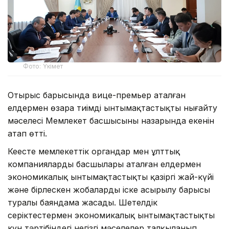
Фото: Үкімет
Отырыс барысында вице-премьер аталған
елдермен өзара тиімді ынтымақтастықты нығайту
мәселесі Мемлекет басшысының назарында екенін
атап өтті.
Кеңесте мемлекеттік органдар мен ұлттық
компаниялардың басшылары аталған елдермен
экономикалық ынтымақтастықтың қазіргі жай-күйі
және бірлескен жобалардың іске асырылу барысы
туралы баяндама жасады. Шетелдік
серіктестермен экономикалық ынтымақтастықтың
күн тәртібіндегі негізгі мәселелер талқыланып,