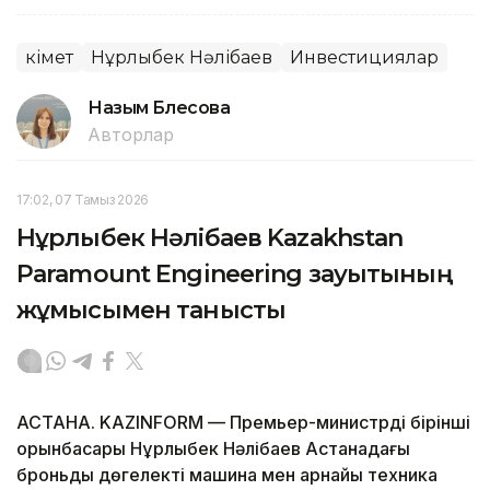
Үкімет
Нұрлыбек Нәлібаев
Инвестициялар
Назым Бөлесова
Авторлар
17:02, 07 Тамыз 2026
Нұрлыбек Нәлібаев Kazakhstan
Paramount Engineering зауытының
жұмысымен танысты
АСТАНА. KAZINFORM — Премьер-министрдің бірінші
орынбасары Нұрлыбек Нәлібаев Астанадағы
броньды дөңгелекті машина мен арнайы техника