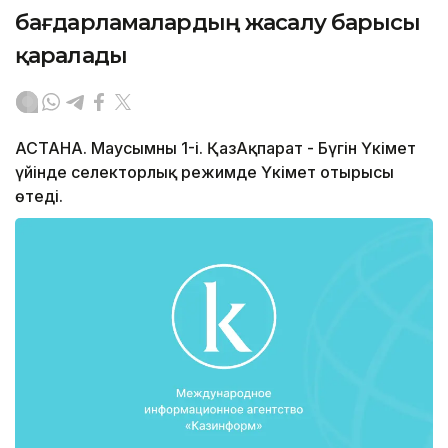
бағдарламалардың жасалу барысы
қаралады
АСТАНА. Маусымның 1-і. ҚазАқпарат - Бүгін Үкімет
үйінде селекторлық режимде Үкімет отырысы
өтеді.