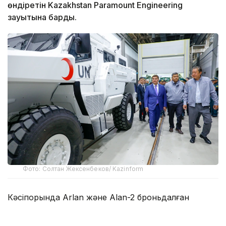
өндіретін Kazakhstan Paramount Engineering
зауытына барды.
Фото: Солтан Жексенбеков/ Kazinform
Кәсіпорында Arlan және Alan-2 броньдалған
дөңгелекті машиналары, Barys жауынгерлік
броньды көлігінің 4×4, 6×6 және 8×8 өлшеміндегі