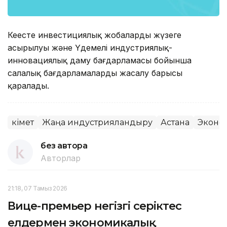
Кеңесте инвестициялық жобалардың жүзеге
асырылуы және Үдемелі индустриялық-
инновациялық даму бағдарламасы бойынша
салалық бағдарламалардың жасалу барысы
қаралады.
Үкімет
Жаңа индустрияландыру
Астана
Эконо
без автора
Авторлар
21:18, 07 Тамыз 2026
Вице-премьер негізгі серіктес
елдермен экономикалық