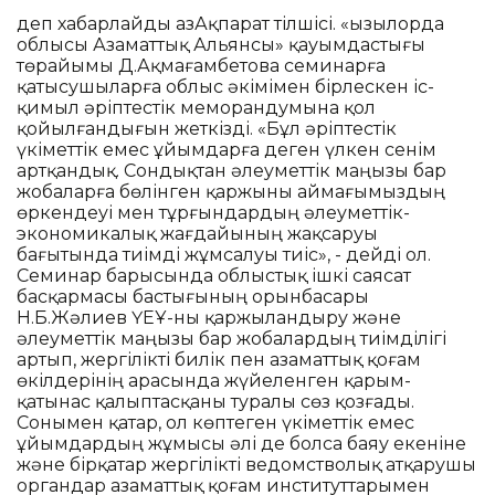
деп хабарлайды ҚазАқпарат тілшісі. «Қызылорда
облысы Азаматтық Альянсы» қауымдастығы
төрайымы Д.Ақмағамбетова семинарға
қатысушыларға облыс әкімімен бірлескен іс-
қимыл әріптестік меморандумына қол
қойылғандығын жеткізді. «Бұл әріптестік
үкіметтік емес ұйымдарға деген үлкен сенім
артқандық. Сондықтан әлеуметтік маңызы бар
жобаларға бөлінген қаржыны аймағымыздың
өркендеуі мен тұрғындардың әлеуметтік-
экономикалық жағдайының жақсаруы
бағытында тиімді жұмсалуы тиіс», - дейді ол.
Семинар барысында облыстық ішкі саясат
басқармасы бастығының орынбасары
Н.Б.Жәлиев ҮЕҰ-ны қаржыландыру және
әлеуметтік маңызы бар жобалардың тиімділігі
артып, жергілікті билік пен азаматтық қоғам
өкілдерінің арасында жүйеленген қарым-
қатынас қалыптасқаны туралы сөз қозғады.
Сонымен қатар, ол көптеген үкіметтік емес
ұйымдардың жұмысы әлі де болса баяу екеніне
және бірқатар жергілікті ведомстволық атқарушы
органдар азаматтық қоғам институттарымен