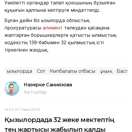
Уәкілетті органдар талап қоюшының бұзылған
құқығын қалпына келтіруге міндеттелді.
Бұған дейін біз Қызылорда облыстық
прокуратурасы
алимент
төлеуден қасақана
жалтарған борышкерлерге қатысты Қылмыстық
кодекстің 139-бабымен 32 қылмыстық істі
тіркегенін жаздық.
Қызылорда
Сот
Көпбалалы отбасы
Құқық
Баспа
Назерке Саниязова
Авторлар
14:24, 06 Тамыз 2026
Қызылордада 32 жеке мектептің
тең жартысы жабылып қалды