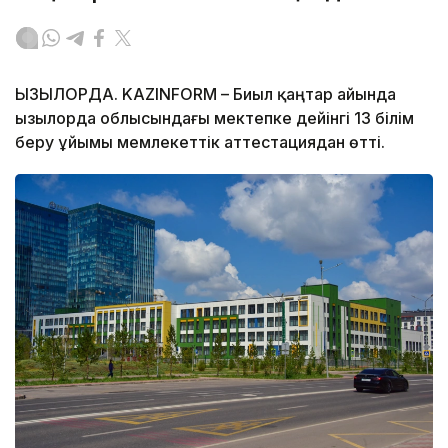
ҚЫЗЫЛОРДА. KAZINFORM – Биыл қаңтар айында
Қызылорда облысындағы мектепке дейінгі 13 білім
беру ұйымы мемлекеттік аттестациядан өтті.