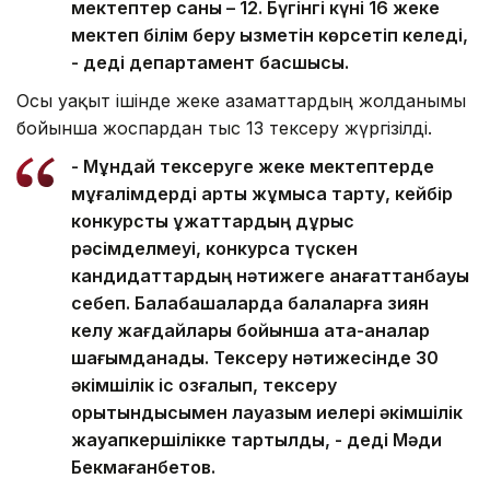
мектептер саны – 12. Бүгінгі күні 16 жеке
мектеп білім беру қызметін көрсетіп келеді,
- деді департамент басшысы.
Осы уақыт ішінде жеке азаматтардың жолданымы
бойынша жоспардан тыс 13 тексеру жүргізілді.
- Мұндай тексеруге жеке мектептерде
мұғалімдерді артық жұмысқа тарту, кейбір
конкурстық құжаттардың дұрыс
рәсімделмеуі, конкурсқа түскен
кандидаттардың нәтижеге қанағаттанбауы
себеп. Балабақшаларда балаларға зиян
келу жағдайлары бойынша ата-аналар
шағымданады. Тексеру нәтижесінде 30
әкімшілік іс қозғалып, тексеру
қорытындысымен лауазым иелері әкімшілік
жауапкершілікке тартылды, - деді Мәди
Бекмағанбетов.