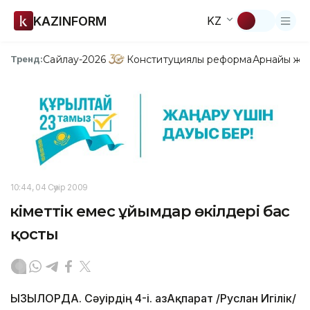
KAZINFORM
KZ
Сайлау-2026
Конституциялық реформа
Арнайы жо
Тренд:
10:44, 04 Сәуір 2009
Үкіметтік емес ұйымдар өкілдері бас
қосты
ҚЫЗЫЛОРДА. Сәуірдің 4-і. ҚазАқпарат /Руслан Игілік/