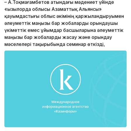
– А.Тоқмағамбетов атындағы мәдениет үйінде
«Қызылорда облысы Азаматтық Альянсы»
қауымдастығы облыс әкімінің қаржыландыруымен
әлеуметтік маңызы бар жобаларды орындаушы
үкіметтік емес ұйымдар басшыларына әлеуметтік
маңызы бар жобаларды жасау және орындау
мәселелері тақырыбында семинар өткізді,