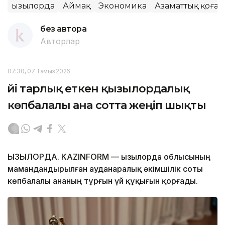
Қызылорда
Аймақ
Экономика
Азаматтық қоғам
без автора
Авторлар
07:30, 07 Тамыз 2026
Үйі тарлық еткен қызылордалық
көпбалалы ана сотта жеңіп шықты
ҚЫЗЫЛОРДА. KAZINFORM — Қызылорда облысының
мамандандырылған ауданаралық әкімшілік соты
көпбалалы ананың тұрғын үй құқығын қорғады.