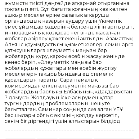
жұмысты тиісті деңгейде атқармай отырғанына
тоқталып өтті. Бұл бағытта қоғамның кез келген
ұшқыр мәселелеріне салалық атқарушы
органдардың назарын аудару үшін Үкіметтік
емес ұйымдар өздерінің белсенділігін арттырып,
инновациялық көзқарас негізінде жасалған
жобалар әзірлеу қажет екені айтылды. Азаматтық
Альянс қауымдастығы қызметкерлері семинарға
қатысушыларға әлеуметтік маңызы бар
жобаларды құру, қаржы есебін жасау жөнінде
кеңес беріп, «Әлеуметтік маңызы бар
жобалардың құжаттары мен есебін жүргізу
мәселелері» тақырыбындағы әдістемелік
құралдарын таратты. Сараптамалық
комиссиядан өткен әлеуметтік маңызы бар
жобалардың барлығы Елбасының «Дағдарыстан
? дамуға» Жолдауын іске асырумен қатар
тұрғындардың проблемаларын шешуге
бағытталған. Семинар соңында сөз алған ҮЕҰ
басшылары облыс әкімінің қолдау көрсетіп,
сенім білдіргендігі үшін алғыстарын білдірді.