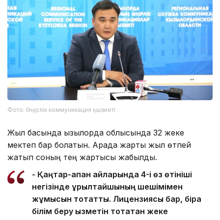
Фото: Өңірлік коммуникация қызметі
Жыл басында Қызылорда облысында 32 жеке
мектеп бар болатын. Арада жарты жыл өтпей
жатып соның тең жартысы жабылды.
- Қаңтар-ақпан айларында 4-і өз өтініші
негізінде құрылтайшының шешімімен
жұмысын тоқтатты. Лицензиясы бар, бірақ
білім беру қызметін тоқтатқан жеке