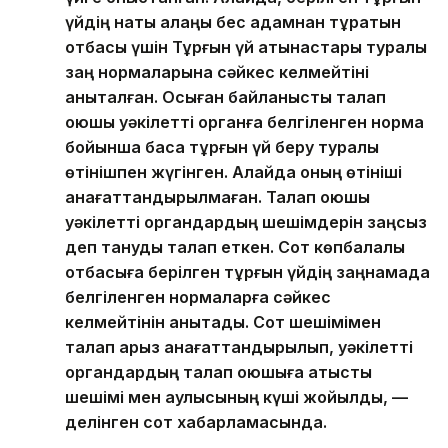
үйдің нақты алаңы бес адамнан тұратын
отбасы үшін Тұрғын үй қатынастары туралы
заң нормаларына сәйкес келмейтіні
анықталған. Осыған байланысты талап
қоюшы уәкілетті органға белгіленген норма
бойынша басқа тұрғын үй беру туралы
өтінішпен жүгінген. Алайда оның өтініші
қанағаттандырылмаған. Талап қоюшы
уәкілетті органдардың шешімдерін заңсыз
деп тануды талап еткен. Сот көпбалалы
отбасыға берілген тұрғын үйдің заңнамада
белгіленген нормаларға сәйкес
келмейтінін анықтады. Сот шешімімен
талап арыз қанағаттандырылып, уәкілетті
органдардың талап қоюшыға қатысты
шешімі мен қаулысының күші жойылды, —
делінген сот хабарламасында.