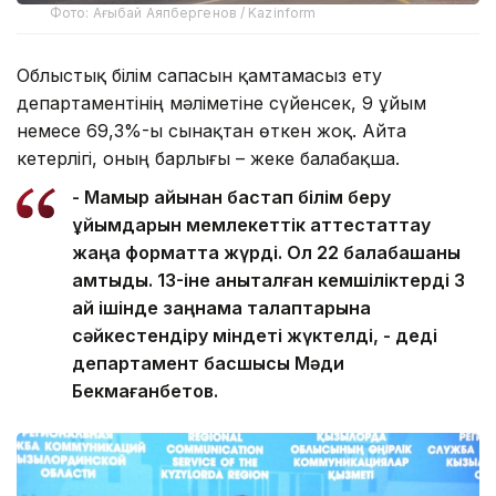
Фото: Ағыбай Аяпбергенов / Kazinform
Облыстық білім сапасын қамтамасыз ету
департаментінің мәліметіне сүйенсек, 9 ұйым
немесе 69,3%-ы сынақтан өткен жоқ. Айта
кетерлігі, оның барлығы – жеке балабақша.
- Мамыр айынан бастап білім беру
ұйымдарын мемлекеттік аттестаттау
жаңа форматта жүрді. Ол 22 балабақшаны
қамтыды. 13-іне анықталған кемшіліктерді 3
ай ішінде заңнама талаптарына
сәйкестендіру міндеті жүктелді, - деді
департамент басшысы Мәди
Бекмағанбетов.