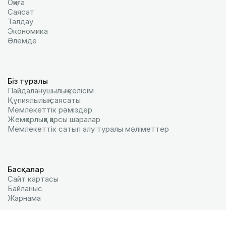
Оқиға
Саясат
Талдау
Экономика
Әлемде
Біз туралы
Пайдаланушылық келiciм
Құпиялылық саясаты
Мемлекеттік рәміздер
Жемқорлыққа қарсы шаралар
Мемлекеттік сатып алу туралы мәлiметтер
Басқалар
Сайт картасы
Байланыс
Жарнама
© 2026 «ҚазАқпарат» ХАА