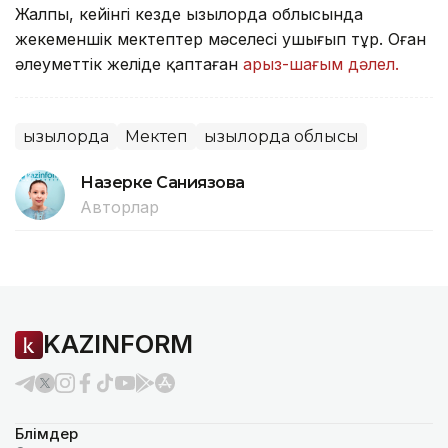
Жалпы, кейінгі кезде Қызылорда облысында
жекеменшік мектептер мәселесі ушығып тұр. Оған
әлеуметтік желіде қаптаған
арыз-шағым дәлел.
Қызылорда
Мектеп
Қызылорда облысы
Назерке Саниязова
Авторлар
KAZINFORM
Бөлімдер