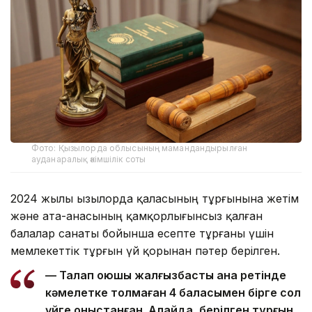
Фото: Қызылорда облысының мамандандырылған
ауданаралық әкімшілік соты
2024 жылы Қызылорда қаласының тұрғынына жетім
және ата-анасының қамқорлығынсыз қалған
балалар санаты бойынша есепте тұрғаны үшін
мемлекеттік тұрғын үй қорынан пәтер берілген.
— Талап қоюшы жалғызбасты ана ретінде
кәмелетке толмаған 4 баласымен бірге сол
үйге қоныстанған. Алайда, берілген тұрғын