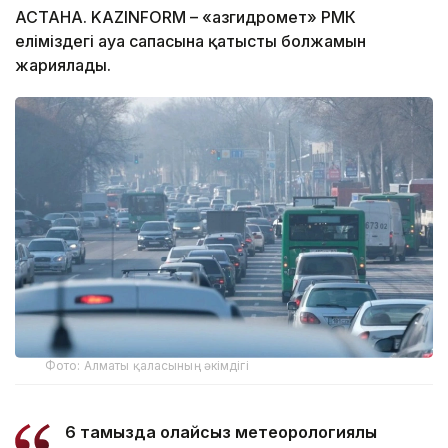
АСТАНА. KAZINFORM – «Қазгидромет» РМК
еліміздегі ауа сапасына қатысты болжамын
жариялады.
Фото: Алматы қаласының әкімдігі
6 тамызда қолайсыз метеорологиялық