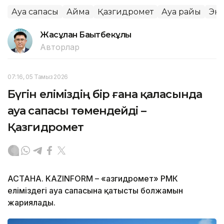
Ауа сапасы
Аймақ
Қазгидромет
Ауа райы
Эк
Жасұлан Бақытбекұлы
Авторлар
07:16, 05 Тамыз 2026
Бүгін еліміздің бір ғана қаласында
ауа сапасы төмендейді –
Қазгидромет
АСТАНА. KAZINFORM – «Қазгидромет» РМК
еліміздегі ауа сапасына қатысты болжамын
жариялады.