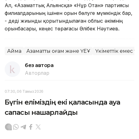
Ал, «Азаматтық Альянсқа» «Нұр Отан» партиясы
филиалдарының ішінен орын бөлуге мүмкіндік бар,
- деді жиынды қорытындылаған облыс әкімінің
орынбасары, кеңес төрағасы Әлібек Нәутиев.
Аймақ
Азаматтық қоғам және ҮЕҰ
Үкіметтік емес 
без автора
Авторлар
07:30, 06 Тамыз 2026
Бүгін еліміздің екі қаласында ауа
сапасы нашарлайды