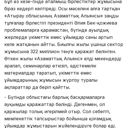
Бұл өз кезе-гінде аталмыш бірлестіктер жұмысына
біраз кедергі келтіреді. Осы мәселені алға тартқан
«Атырау облысының Азаматтық Альянсы» заңды
тұлғалар бірлестігі президенті Әлия Бек-қожиева
проблемаларға қарамастан, бүгінде ауылдық
жерлерде үкіметтік емес ұйымдар саны артып
келе жатқанын айтты. Биылғы жылы үшінші сектор
жұмысына 322 миллион теңге қаражат бөлінген.
Өткен жылы «Азаматтық Альянс» елді мекендерді
аралап, семинарлар өткізіп, әдістемелік
материалдар таратып, үкіметтік емес
ұйымдарының жұмысын жүргізу туралы
ақпараттар да беріп қайтты.
- Бүгінде облыстағы барлық басқармаларға
ауқымды қаражаттар бөлінді. Дегенмен, ол
қаржылар толық игерілмей отыр. Сол себепті,
мемлекеттік тапсырыстар бойынша қоғамдық
ұйымдар жұмыстарын жүйелендіруге болар еді.