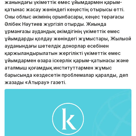
жанындағы үкіметтік емес ұйымдармен қарым-
қатынас жасау жөніндегі кеңестің отырысы өтті.
Оны облыс әкімінің орынбасары, кеңес төрағасы
Әлібек Нәутиев жүргізіп отырды. Жиында
Құрманғазы аудандық әкімдігінің үкіметтік емес
ұйымдарды қолдау жөніндегі жұмыстары, Жылыой
ауданындағы шетелдік донорлар есебінен
қаржыландырылатын жергілікті үкіметтік емес
ұйымдармен өзара іскерлік қарым-қатынасы және
аталмыш қоғамдық институттармен жұмыс
барысында кездесетін проблемалар қаралды, деп
жазады «Атырау» газеті.