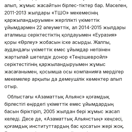
алып, жұмыс жасайтын бірлес-тіктер бар. Мәселен,
2011-2013 жылдары «ТШО» мекемесінің
қаржыландыруымен жергілікті үкіметтік
ұйымдармен 22 әлеуметтік, ал 2014-2015 жылдары
аталмыш серіктестіктің қолдауымен «Еуразия»
қоры «Өрлеу» жобасын іске асырды. Жалпы,
аудандағы үкіметтік емес ұйымдар негізінен
жартылай шетелдік донор «Теңізшевройл»
серіктестігінің қаржыландыруымен жұмыс
жасағанымен, қосымша осы компанияға мердігер
мекемелер арқылы да демеушілік көмектер алып
отыр.
Облыстағы «Азаматтық Альянс» қоғамдық
бірлестігі өңірдегі үкіметтік емес ұйымдардың
басын біріктіріп, 2005 жылдан бері жұмыс жасап
келеді. Десе де, «Азаматтық Альянстың» кеңсесі,
қоғамдық институттардың бас қосатын жері жоқ.