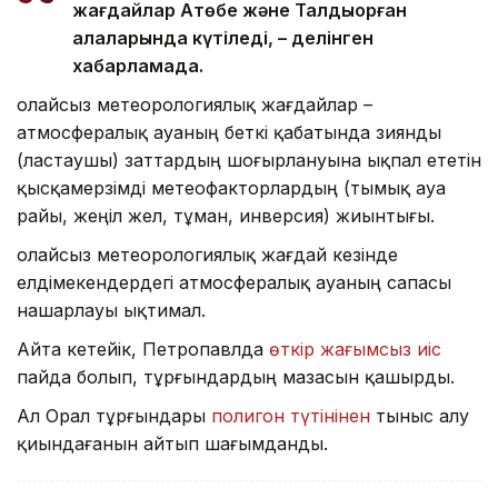
жағдайлар Ақтөбе және Талдықорған
қалаларында күтіледі, – делінген
хабарламада.
Қолайсыз метеорологиялық жағдайлар –
атмосфералық ауаның беткі қабатында зиянды
(ластаушы) заттардың шоғырлануына ықпал ететін
қысқамерзімді метеофакторлардың (тымық ауа
райы, жеңіл жел, тұман, инверсия) жиынтығы.
Қолайсыз метеорологиялық жағдай кезінде
елдімекендердегі атмосфералық ауаның сапасы
нашарлауы ықтимал.
Айта кетейік, Петропавлда
өткір жағымсыз иіс
пайда болып, тұрғындардың мазасын қашырды.
Ал Орал тұрғындары
полигон түтінінен
тыныс алу
қиындағанын айтып шағымданды.