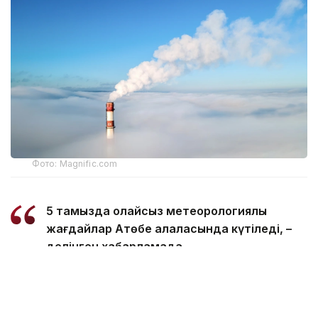
Фото: Magnific.com
5 тамызда қолайсыз метеорологиялық
жағдайлар Ақтөбе қалаласында күтіледі, –
делінген хабарламада.
Қолайсыз метеорологиялық жағдайлар –
атмосфералық ауаның беткі қабатында зиянды
(ластаушы) заттардың шоғырлануына ықпал ететін