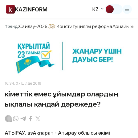
KAZINFORM
KZ
Сайлау-2026
Конституциялық реформа
Арнайы жо
Тренд:
16:34, 07 Шілде 2016
Үкіметтік емес ұйымдар олардың
ықпалы қандай дәрежеде?
АТЫРАУ. ҚазАқпарат - Атырау облысы әкімі