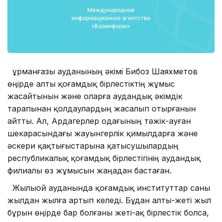
Құрманғазы ауданының әкімі Бибоз Шаяхметов
өңірде алты қоғамдық бірлестіктің жұмыс
жасайтынын және оларға аудандық әкімдік
тарапынан қолдаулардың жасалып отырғанын
айтты. Ал, Ардагерлер одағының тәжік-ауған
шекарасындағы жауынгерлік қимылдарға және
әскери қақтығыстарына қатысушылардың
республикалық қоғамдық бірлестігінің аудандық
филиалы өз жұмысын жаңадан бастаған.
Жылыой ауданында қоғамдық институттар саны
жылдан жылға артып келеді. Бұдан алты-жеті жыл
бұрын өңірде бар болғаны жеті-ақ бірлестік болса,