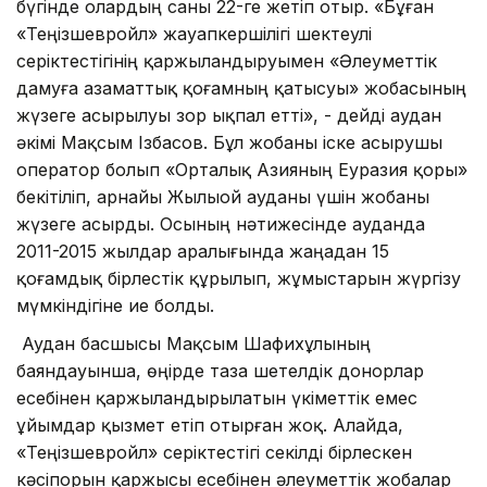
бүгінде олардың саны 22-ге жетіп отыр. «Бұған
«Теңізшевройл» жауапкершілігі шектеулі
серіктестігінің қаржыландыруымен «Әлеуметтік
дамуға азаматтық қоғамның қатысуы» жобасының
жүзеге асырылуы зор ықпал етті», - дейді аудан
әкімі Мақсым Ізбасов. Бұл жобаны іске асырушы
оператор болып «Орталық Азияның Еуразия қоры»
бекітіліп, арнайы Жылыой ауданы үшін жобаны
жүзеге асырды. Осының нәтижесінде ауданда
2011-2015 жылдар аралығында жаңадан 15
қоғамдық бірлестік құрылып, жұмыстарын жүргізу
мүмкіндігіне ие болды.
Аудан басшысы Мақсым Шафихұлының
баяндауынша, өңірде таза шетелдік донорлар
есебінен қаржыландырылатын үкіметтік емес
ұйымдар қызмет етіп отырған жоқ. Алайда,
«Теңізшевройл» серіктестігі секілді бірлескен
кәсіпорын қаржысы есебінен әлеуметтік жобалар