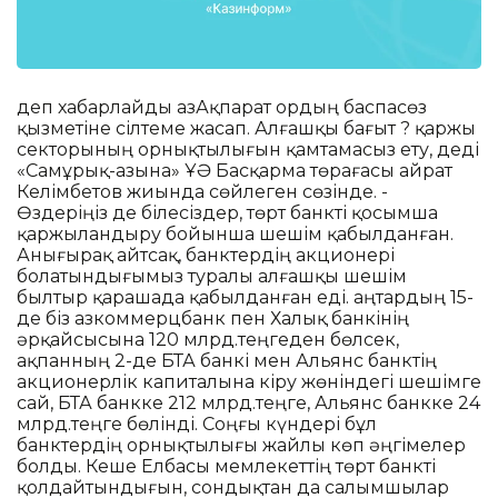
деп хабарлайды ҚазАқпарат Қордың баспасөз
қызметіне сілтеме жасап. Алғашқы бағыт ? қаржы
секторының орнықтылығын қамтамасыз ету, деді
«Самұрық-Қазына» ҰӘҚ Басқарма төрағасы Қайрат
Келімбетов жиында сөйлеген сөзінде. -
Өздеріңіз де білесіздер, төрт банкті қосымша
қаржыландыру бойынша шешім қабылданған.
Анығырақ айтсақ, банктердің акционері
болатындығымыз туралы алғашқы шешім
былтыр қарашада қабылданған еді. Қаңтардың 15-
де біз Қазкоммерцбанк пен Халық банкінің
әрқайсысына 120 млрд.теңгеден бөлсек,
ақпанның 2-де БТА банкі мен Альянс банктің
акционерлік капиталына кіру жөніндегі шешімге
сай, БТА банкке 212 млрд.теңге, Альянс банкке 24
млрд.теңге бөлінді. Соңғы күндері бұл
банктердің орнықтылығы жайлы көп әңгімелер
болды. Кеше Елбасы мемлекеттің төрт банкті
қолдайтындығын, сондықтан да салымшылар