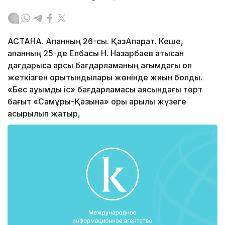
АСТАНА. Ақпанның 26-сы. ҚазАқпарат. Кеше,
ақпанның 25-де Елбасы Н. Назарбаев қатысқан
дағдарысқа қарсы бағдарламаның ағымдағы қол
жеткізген қорытындылары жөнінде жиын болды.
«Бес ауқымды іс» бағдарламасы аясындағы төрт
бағыт «Самұрық-Қазына» қоры арқылы жүзеге
асырылып жатыр,