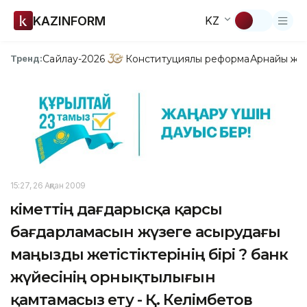
KAZINFORM
KZ
Сайлау-2026
Конституциялық реформа
Арнайы жо
Тренд:
15:27, 26 Ақпан 2009
Үкіметтің дағдарысқа қарсы
бағдарламасын жүзеге асырудағы
маңызды жетістіктерінің бірі ? банк
жүйесінің орнықтылығын
қамтамасыз ету - Қ. Келімбетов