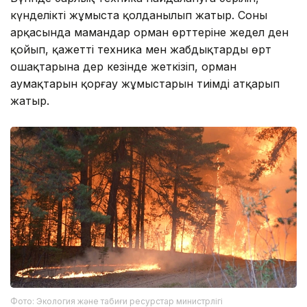
күнделікті жұмыста қолданылып жатыр. Соның
арқасында мамандар орман өрттеріне жедел ден
қойып, қажетті техника мен жабдықтарды өрт
ошақтарына дер кезінде жеткізіп, орман
аумақтарын қорғау жұмыстарын тиімді атқарып
жатыр.
Фото: Экология және табиғи ресурстар министрлігі