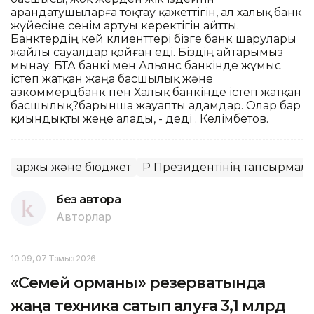
арандатушыларға тоқтау қажеттігін, ал халық банк
жүйесіне сенім артуы керектігін айтты.
Банктердің кей клиенттері бізге банк шарулары
жайлы сауалдар қойған еді. Біздің айтарымыз
мынау: БТА банкі мен Альянс банкінде жұмыс
істеп жатқан жаңа басшылық және
Қазкоммерцбанк пен Халық банкінде істеп жатқан
басшылық?барынша жауапты адамдар. Олар бар
қиындықты жеңе алады, - деді Қ. Келімбетов.
Қаржы және бюджет
ҚР Президентінің тапсырмалар
без автора
Авторлар
10:09, 07 Тамыз 2026
«Семей орманы» резерватында
жаңа техника сатып алуға 3,1 млрд