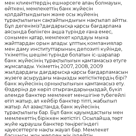
мен клиенттердің ешнәрсеге алаң болмауын,
өйткені, мемлекеттің банк жүйесін
қолдайтындығын және осы жүйенің
тұрақтылығын сақтайтындығын нақтылап айтты.
Бұл дегеніміз?дағдарысқа қарсы бағдарлама
аясында бөлінген ақша түрінде ғана емес,
сонымен қатар, мемлекет қолдауы мына
жайттардан орын алады: ұлттық компаниялар
мен даму институттарының депозиті күйінде,
Үкіметтің шешімі түрінде болатын іс-шаралар
банк жүйесінің тұрақтылығын қамтамасыз етуге
жұмсалады. Үкіметтің 2007, 2008, 2009
жылдардағы дағдарысқа қарсы бағдарламасын
жүзеге асырудағы маңызды жетістіктердің бірі?
банк жүйесінің орнықтылығын қамтамасыз ету.
Өздеріңз де көріп отырғандарыңыздай, бүкіл
әлемде банктер мемлекет меншігіне түбегейлі
өтіп жатыр, ал кейбір банктер тіпті, жабылып
жатыр. Ал Қазақстанда, банк жүйесінің
тұрақтылығы бар. Бұл банк қауымдастығы мен
мемлекеттің біріккен жетістігі. Осылайша, төрт
жүйе құраушы банктер төңірегіндегі
қауесеттерге нақты жауап бар. Мемлекет
басшысы, жоқ жерден жік іздейтін