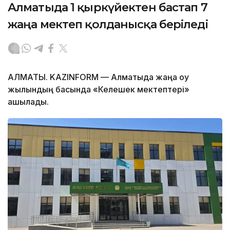
Алматыда 1 қыркүйектен бастап 7
жаңа мектеп қолданысқа беріледі
АЛМАТЫ. KAZINFORM — Алматыда жаңа оқу
жылындың басында «Келешек мектептері»
ашылады.