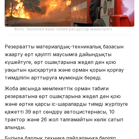
Фото: Экология және табиғи ресурстар министрлігі
Резерваттың материалдық-техникалық базасын
жаңарту өрт қауіпті маусымға дайындықты
күшейтуге, өрт ошақтарына жедел ден қою
уақытын қысқартуға және орман қорын қорғау
тиімділігін арттыруға мүмкіндік береді.
Жоба аясында мемлекеттік орман табиғи
резерватына өрт ошақтарына жедел ден қою
және өртке қарсы іс-шараларды тиімді жүргізуге
қажетті 39 өрт сөндіру автоцистернасы, 10
трактор және 26 жол талғамайтын көлік сатып
алынды.
Бүгінде барлық техника пайдалануға беріліп,