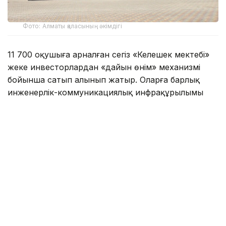
Фото: Алматы қаласының әкімдігі
11 700 оқушыға арналған сегіз «Келешек мектебі»
жеке инвесторлардан «дайын өнім» механизмі
бойынша сатып алынып жатыр. Оларға барлық
инженерлік-коммуникациялық инфрақұрылымы
жүргізілген.
Алматы әкімдігінің мәліметінше, былтыр желтоқсан
айында сегіз нысанның барлығында құрылыс-
монтаж жұмыстары аяқталып, нысандарға
техникалық тексеру жүргізілген. Нысандардың
құнын бағаланған соң, сатып алу-сату шарты
жасалған. Соның нәтижесінда биыл 1 қыркүйектен
бастап 7 жаңа мектеп қолданысқа беріледі.