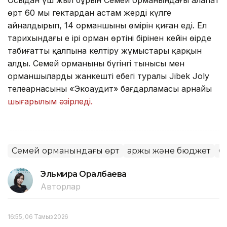
Осыдан үш жыл бұрын Семей орманындағы алапат
өрт 60 мың гектардан астам жерді күлге
айналдырып, 14 орманшының өмірін қиған еді. Ел
тарихындағы ең ірі орман өртінің бірінен кейін өңірде
табиғатты қалпына келтіру жұмыстары қарқын
алды. Семей орманының бүгінгі тынысы мен
орманшылардың жанкешті еңбегі туралы Jibek Joly
телеарнасының «Экоаудит» бағдарламасы арнайы
шығарылым әзірледі.
Семей орманындағы өрт
Қаржы және бюджет
Ө
Эльмира Оралбаева
Авторлар
16:55, 06 Тамыз 2026