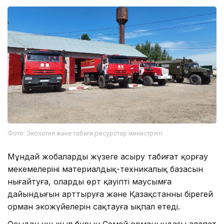
Фото: Экология және табиғи ресурстар министрлігі
Мұндай жобаларды жүзеге асыру табиғат қорғау
мекемелерінің материалдық-техникалық базасын
нығайтуға, олардың өрт қауіпті маусымға
дайындығын арттыруға және Қазақстанның бірегей
орман экожүйелерін сақтауға ықпал етеді.