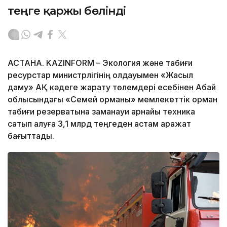
теңге қаржы бөлінді
АСТАНА. KAZINFORM – Экология және табиғи
ресурстар министрлігінің қолдауымен «Жасыл
даму» АҚ кәдеге жарату төлемдері есебінен Абай
облысындағы «Семей орманы» мемлекеттік орман
табиғи резерватына заманауи арнайы техника
сатып алуға 3,1 млрд теңгеден астам қаражат
бағыттады.