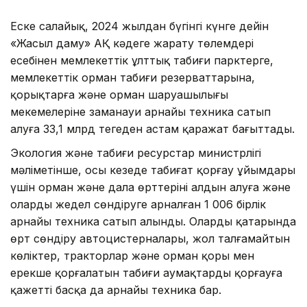
Еске салайық, 2024 жылдан бүгінгі күнге дейін
«Жасыл даму» АҚ кәдеге жарату төлемдері
есебінен мемлекеттік ұлттық табиғи парктерге,
мемлекеттік орман табиғи резерваттарына,
қорықтарға және орман шаруашылығы
мекемелеріне заманауи арнайы техника сатып
алуға 33,1 млрд теңгеден астам қаражат бағыттады.
Экология және табиғи ресурстар министрлігі
мәліметінше, осы кезеңде табиғат қорғау ұйымдары
үшін орман және дала өрттерінің алдын алуға және
оларды жедел сөндіруге арналған 1 006 бірлік
арнайы техника сатып алынды. Олардың қатарында
өрт сөндіру автоцистерналары, жол талғамайтын
көліктер, тракторлар және орман қоры мен
ерекше қорғалатын табиғи аумақтарды қорғауға
қажетті басқа да арнайы техника бар.