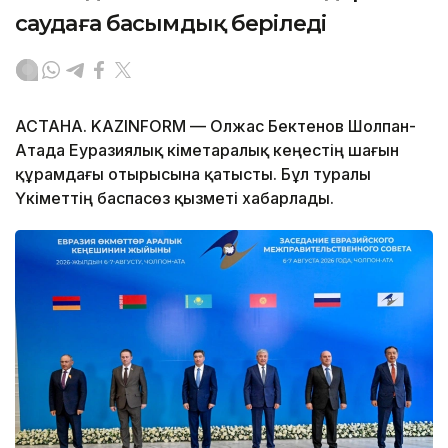
саудаға басымдық беріледі
АСТАНА. KAZINFORM — Олжас Бектенов Шолпан-
Атада Еуразиялық үкіметаралық кеңестің шағын
құрамдағы отырысына қатысты. Бұл туралы
Үкіметтің баспасөз қызметі хабарлады.