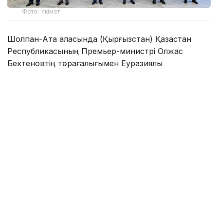
Фото: Үкімет
Шолпан-Ата қаласында (Қырғызстан) Қазақстан
Республикасының Премьер-министрі Олжас
Бектеновтің төрағалығымен Еуразиялық
үкіметаралық кеңестің шағын құрамдағы отырысы
өтті.
Жиынға Армения, Беларусь премьер-министрлері,
Қырғызстан Министрлер кабинетінің төрағасы —
Президент Әкімшілігінің басшысы, Ресей
Федерациясы Үкіметінің төрағасы, Еуразиялық
экономикалық комиссия алқасының төрағасы
қатысты.