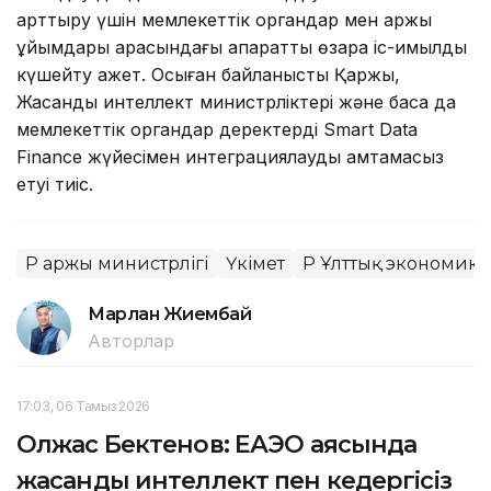
арттыру үшін мемлекеттік органдар мен қаржы
ұйымдары арасындағы ақпараттық өзара іс-қимылды
күшейту қажет. Осыған байланысты Қаржы,
Жасанды интеллект министрліктері және басқа да
мемлекеттік органдар деректерді Smart Data
Finance жүйесімен интеграциялауды қамтамасыз
етуі тиіс.
ҚР Қаржы министрлігі
Үкімет
ҚР Ұлттық экономика
Марлан Жиембай
Авторлар
17:03, 06 Тамыз 2026
Олжас Бектенов: ЕАЭО аясында
жасанды интеллект пен кедергісіз