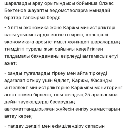
шараларды қарау қорытындысы бойынша Олжас
Бектенов жауапты ведомстволарға мынадай
бірқатар тапсырма берді:
- Ұлттық экономика және Қаржы министрліктері
нақты ұсыныстарды енгізе отырып, көлеңкелі
экономикаға қарсы іс-қимыл жөніндегі шаралардың
тиімділігі туралы жыл сайынғы кеңейтілген
талдамалық баяндаманы әзірлеуді қамтамасыз етуі
қажет;
- заңды тұлғаларды тіркеу мен қайта тіркеуді
қадағалап отыру үшін Әділет, Қаржы, Жасанды
интеллект министрліктеріне Қаржылық мониторинг
агенттігімен бірлесіп, осы жылдың 25 қарашасына
дейін тәуекелдерді басқарудың
автоматтандырылған жүйесін енгізу жұмыстарын
аяқтау керек;
- талдау дәлдігі мен әкімшілендіру сапасын