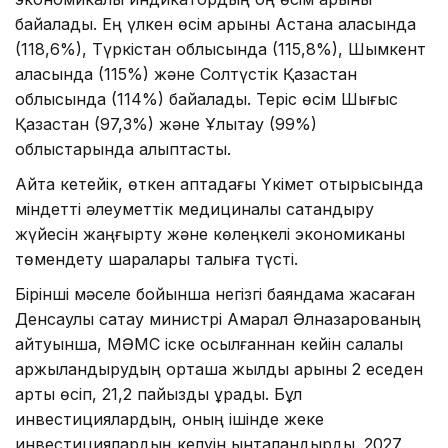
байқалады. Ең үлкен өсім қарқыны Астана қаласында
(118,6%), Түркістан облысында (115,8%), Шымкент
қаласында (115%) және Солтүстік Қазақстан
облысында (114%) байқалады. Теріс өсім Шығыс
Қазақстан (97,3%) және Ұлытау (99%)
облыстарында қалыптасты.
Айта кетейік, өткен аптадағы Үкімет отырысында
міндетті әлеуметтік медициналық сақтандыру
жүйесін жаңғырту және көлеңкелі экономиканы
төмендету шаралары талқыға түсті.
Бірінші мәселе бойынша негізгі баяндама жасаған
Денсаулық сақтау министрі Ақмарал Әлназарованың
айтуынша, МӘМС іске қосылғаннан кейін салалық
қаржыландырудың орташа жылдық қарқыны 2 еседен
артық өсіп, 21,2 пайызды құрады. Бұл
инвестициялардың, оның ішінде жеке
инвестициялардың келуін ынталандырды. 2027