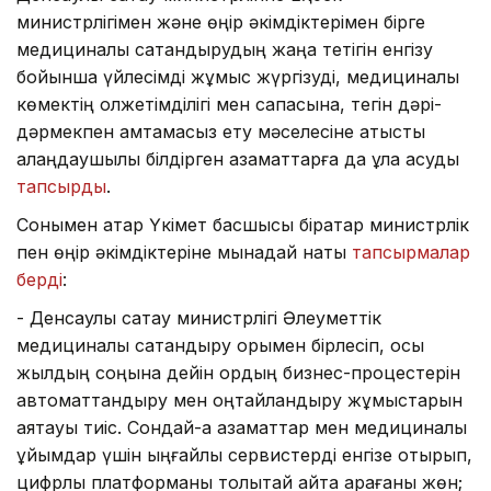
министрлігімен және өңір әкімдіктерімен бірге
медициналық сақтандырудың жаңа тетігін енгізу
бойынша үйлесімді жұмыс жүргізуді, медициналық
көмектің қолжетімділігі мен сапасына, тегін дәрі-
дәрмекпен қамтамасыз ету мәселесіне қатысты
алаңдаушылық білдірген азаматтарға да құлақ асуды
тапсырды
.
Сонымен қатар Үкімет басшысы бірқатар министрлік
пен өңір әкімдіктеріне мынадай нақты
тапсырмалар
берді
:
- Денсаулық сақтау министрлігі Әлеуметтік
медициналық сақтандыру қорымен бірлесіп, осы
жылдың соңына дейін қордың бизнес-процестерін
автоматтандыру мен оңтайландыру жұмыстарын
аяқтауы тиіс. Сондай-ақ азаматтар мен медициналық
ұйымдар үшін ыңғайлы сервистерді енгізе отырып,
цифрлық платформаны толықтай қайта қарағаны жөн;