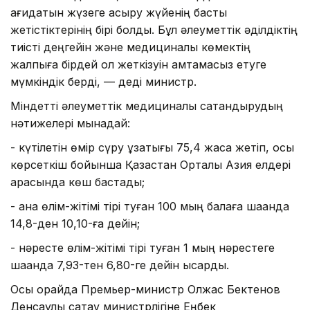
қағидатын жүзеге асыру жүйенің басты
жетістіктерінің бірі болды. Бұл әлеуметтік әділдіктің
тиісті деңгейін және медициналық көмектің
жалпыға бірдей қол жеткізуін қамтамасыз етуге
мүмкіндік берді, — деді министр.
Міндетті әлеуметтік медициналық сақтандырудың
нәтижелері мынадай:
- күтілетін өмір сүру ұзақтығы 75,4 жасқа жетіп, осы
көрсеткіш бойынша Қазақстан Орталық Азия елдері
арасында көш бастады;
- ана өлім-жітімі тірі туған 100 мың балаға шаққанда
14,8-ден 10,10-ға дейін;
- нәресте өлім-жітімі тірі туған 1 мың нәрестеге
шаққанда 7,93-тен 6,80-ге дейін қысқарды.
Осы орайда Премьер-министр Олжас Бектенов
Денсаулық сақтау министрлігіне Еңбек