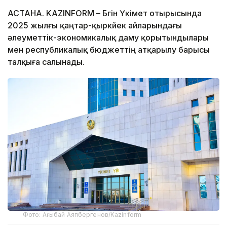
АСТАНА. KAZINFORM – Бүгін Үкімет отырысында
2025 жылғы қаңтар-қыркүйек айларындағы
әлеуметтік-экономикалық даму қорытындылары
мен республикалық бюджеттің атқарылу барысы
талқыға салынады.
Фото: Ағыбай Аяпбергенов/Kazinform