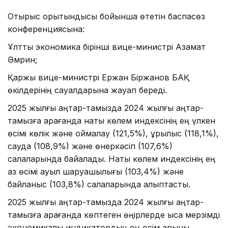
Отырыс қорытындысы бойынша өтетін баспасөз
конференциясына:
Ұлттық экономика бірінші вице-министрі Азамат
Әмрин;
Қаржы вице-министрі Ержан Біржанов БАҚ
өкілдерінің сауалдарына жауап береді.
2025 жылғы қаңтар-тамызда 2024 жылғы қаңтар-
тамызға қарағанда нақты көлем индексінің ең үлкен
өсімі көлік және қоймалау (121,5%), құрылыс (118,1%),
сауда (108,9%) және өнеркәсіп (107,6%)
салаларында байқалады. Нақты көлем индексінің ең
аз өсімі ауыл шаруашылығы (103,4%) және
байланыс (103,8%) салаларында қалыптасты.
2025 жылғы қаңтар-тамызда 2024 жылғы қаңтар-
тамызға қарағанда көптеген өңірлерде қысқа мерзімді
экономикалық индикатордың оң өсім қарқыны