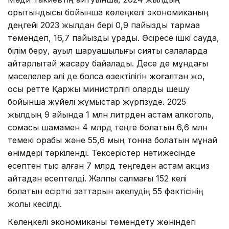
қорытындысы бойынша көлеңкелі экономиканың
деңгейі 2023 жылдан бері 0,9 пайыздық тармаққа
төмендеп, 16,7 пайызды құрады. Әсіресе ішкі сауда,
білім беру, ауыл шаруашылығы сияқты салаларда
айтарлықтай жақсару байқалады. Десе де мұндағы
мәселелер әлі де болса өзектілігін жоғалтқан жоқ,
осы ретте Қаржы министрлігі оларды шешу
бойынша жүйелі жұмыстар жүргізуде. 2025
жылдың 9 айында 1 млн литрден астам алкоголь,
сомасы шамамен 4 млрд теңге болатын 6,6 млн
темекі қорабы және 55,6 мың тонна болатын мұнай
өнімдері тәркіленді. Тексерістер нәтижесінде
есептен тыс қалған 7 млрд теңгеден астам акциз
қайтадан есептелді. Жалпы салмағы 152 келі
болатын есірткі заттарын әкелудің 55 фактісінің
жолы кесілді.
Көлеңкелі экономиканы төмендету жөніндегі