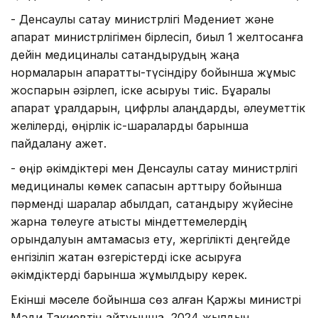
- Денсаулық сақтау министрлігі Мәдениет және
ақпарат министрлігімен бірлесіп, биыл 1 желтоқсанға
дейін медициналық сақтандырудың жаңа
нормаларын ақпараттық-түсіндіру бойынша жұмыс
жоспарын әзірлеп, іске асыруы тиіс. Бұқаралық
ақпарат құралдарын, цифрлық алаңдарды, әлеуметтік
желілерді, өңірлік іс-шараларды барынша
пайдалану қажет.
- өңір әкімдіктері мен Денсаулық сақтау министрлігі
медициналық көмек сапасын арттыру бойынша
пәрменді шаралар қабылдап, сақтандыру жүйесіне
жарна төлеуге қатысты міндеттемелердің
орындалуын қамтамасыз ету, жергілікті деңгейде
енгізіліп жатқан өзгерістерді іске асыруға
әкімдіктерді барынша жұмылдыру керек.
Екінші мәселе бойынша сөз алған Қаржы министрі
Мәди Такиевтің айтуынша, 2024 жылдың