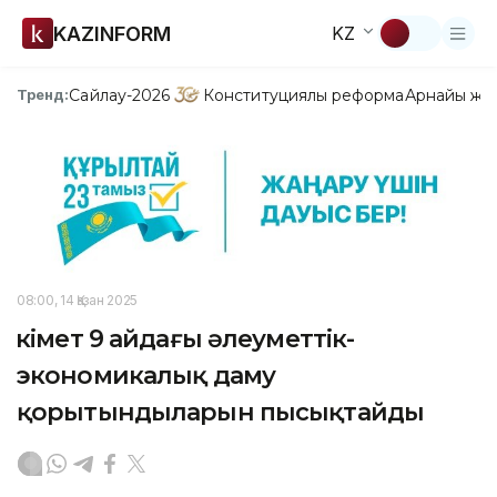
KAZINFORM
KZ
Сайлау-2026
Конституциялық реформа
Арнайы жо
Тренд:
08:00, 14 Қазан 2025
Үкімет 9 айдағы әлеуметтік-
экономикалық даму
қорытындыларын пысықтайды