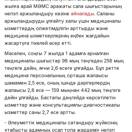
жылға қарай МӘМС қаражаты сала шығыстарының
негізгі қаржыландыру көзіне
айналады
. Саланы
қаржыландыруды ұлғайту халық үшін медициналық
қызметтердің қолжетімділігін арттырды және
медицина қызметкерлерінің еңбек жағдайын
жақсартуға тікелей әсер етті.
Мәселен, соңғы 7 жылда 1 адамға арналған
медициналық шығыстар 98 мың теңгеден 258 мың
теңгеге дейін, яғни 2,6 есеге ұлғайды. Бұл ретте
медицина персоналының орташа жалақысы
шамамен 2,5 есе, оның ішінде дәрігерлердің
жалақысы 2,8 есе — 159 мыңнан 442 мың теңгеге
дейін ұлғайды. Бастапқы деңгейде көрсетілетін
қызметтер және консультациялық-диагностикалық
қызметтер саны 2,7 есе артты.
- Әлеуметтік медициналық сақтандыру жүйесінің
«табысты адамның осал топқа жәрдемі» негізгі