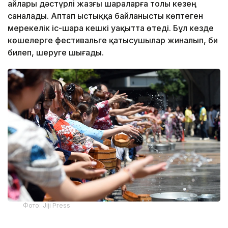
айлары дәстүрлі жазғы шараларға толы кезең
саналады. Аптап ыстыққа байланысты көптеген
мерекелік іс-шара кешкі уақытта өтеді. Бұл кезде
көшелерге фестивальге қатысушылар жиналып, би
билеп, шеруге шығады.
Фото: Jiji Press