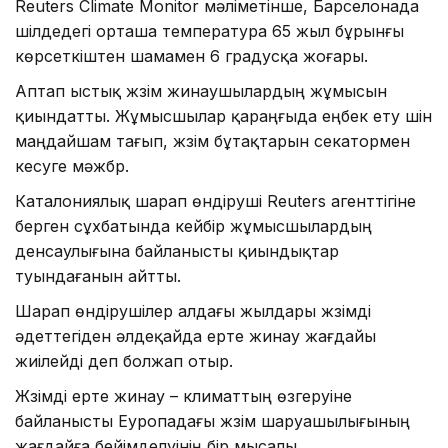
Reuters Climate Monitor мәліметінше, Барселонада
шілдедегі орташа температура 65 жыл бұрынғы
көрсеткіштен шамамен 6 градусқа жоғары.
Аптап ыстық жүзім жинаушылардың жұмысын
қиындатты. Жұмысшылар қараңғыда еңбек ету үшін
маңдайшам тағып, жүзім бұтақтарын секатормен
кесуге мәжбүр.
Каталониялық шарап өндіруші Reuters агенттігіне
берген сұхбатында кейбір жұмысшылардың
денсаулығына байланысты қиындықтар
туындағанын айтты.
Шарап өндірушілер алдағы жылдары жүзімді
әдеттегіден әлдеқайда ерте жинау жағдайы
жиілейді деп болжап отыр.
Жүзімді ерте жинау – климаттың өзгеруіне
байланысты Еуропадағы жүзім шаруашылығының
жағдайға бейімделуінің бір мысалы.