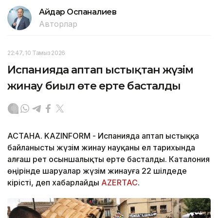
Айдар Оспаналиев
Авторлар
22:47, 10 Тамыз 2026
Испанияда аптап ыстықтан жүзім
жинау биыл өте ерте басталды
АСТАНА. KAZINFORM - Испанияда аптап ыстыққа
байланысты жүзім жинау науқаны ел тарихында
алғаш рет осыншалықты ерте басталды. Каталония
өңірінде шаруалар жүзім жинауға 22 шілдеде
кірісті, деп хабарлайды
AZERTAC
.