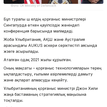
Фото: UK Ministry of Defence/X
Бұл туралы үш елдің қорғаныс министрлері
Сингапурда өткен қауіпсіздік жөніндегі
конференция барысында мәлімдеді.
Жоба Ұлыбритания, АҚШ және Аустралия
арасындағы AUKUS әскери серіктестігі аясында
жүзеге асырылады.
Аталған одақ 2021 жылы құрылған.
Оның мақсаты – қорғаныс технологияларын терең
ықпалдастыру, ғылыми әзірлемелерді дамыту
және ақпарат алмасуды кеңейту.
Ұлыбританияның қорғаныс министрі Джон Хили
жаңа бастаманың стратегиялық маңызына
тоқталды.