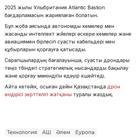
2025 жылы Ұлыбритания Atlantic Bastion
бағдарламасын жариялаған болатын.
Бұл жоба аясында автономды кемелер мен
жасанды интеллект жүйелері әскери кемелер және
авиациямен бірлесіп суасты кабельдері мен
құбырларын қорғауға қатысады.
Сарапшылардың бағалауынша, суасты дрондары
теңіз түбіндегі стратегиялық нысандарды бақылау
және қорғау мүмкіндігін едәуір күшейтеді.
Айта кетейік, осыған дейін Қазақстанда
дрон
өндірісі зерттеліп жатқаны
туралы жаздық.
Технология
АҚШ
Әлем
Еуропа