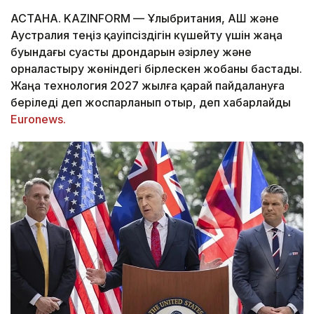
АСТАНА. KAZINFORM — Ұлыбритания, АҚШ және
Аустралия теңіз қауіпсіздігін күшейту үшін жаңа
буындағы суасты дрондарын әзірлеу және
орналастыру жөніндегі бірлескен жобаны бастады.
Жаңа технология 2027 жылға қарай пайдалануға
беріледі деп жоспарланып отыр, деп хабарлайды
Euronews.