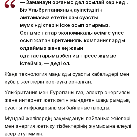
— Заманауи қорғаныс дәл осылай көрінеді.
Біз Ұлыбританияның қауіпсіздігін
қамтамасыз ететін озық суасты
мүмкіндіктерін іске қосып отырмыз.
Сонымен қатар экономикалық өсімге үлес
қосып жатқан британиялық компанияларды
қолдаймыз және ең жақын
одақтастарымызбен иық тіресе жұмыс
істейміз, — деді ол.
Жаңа технология маңызды суасты кабельдері мен
құбыр желілерін қорғауға арналған.
Ұлыбритания мен Еуропаны газ, электр энергиясы
және интернет жеткізетін мыңдаған шақырымдық
суасты инфрақұрылымы байланыстырады.
Мұндай желілердің зақымдануы байланыс жүйелері
мен энергия жеткізу тізбектерінің жұмысына елеулі
әсер етуі мүмкін.