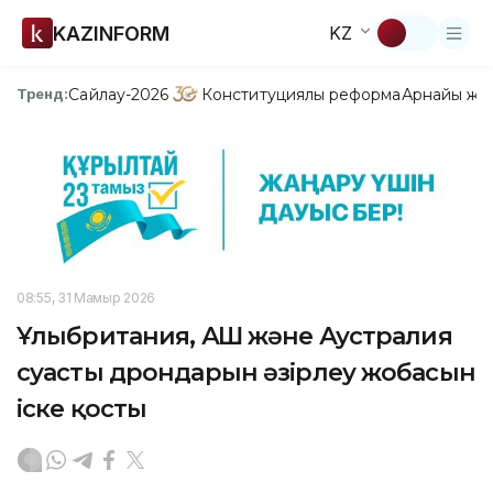
KAZINFORM
KZ
Сайлау-2026
Конституциялық реформа
Арнайы жо
Тренд:
08:55, 31 Мамыр 2026
Ұлыбритания, АҚШ және Аустралия
суасты дрондарын әзірлеу жобасын
іске қосты