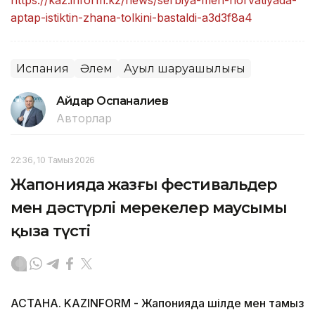
aptap-istiktin-zhana-tolkini-bastaldi-a3d3f8a4
Испания
Әлем
Ауыл шаруашылығы
Айдар Оспаналиев
Авторлар
22:36, 10 Тамыз 2026
Жапонияда жазғы фестивальдер
мен дәстүрлі мерекелер маусымы
қыза түсті
АСТАНА. KAZINFORM - Жапонияда шілде мен тамыз