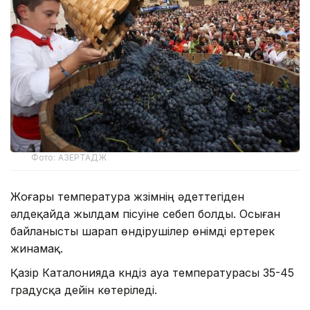
Фото: АЗЕРТАДЖ
Жоғары температура жүзімнің әдеттегіден
әлдеқайда жылдам пісуіне себеп болды. Осыған
байланысты шарап өндірушілер өнімді ертерек
жинамақ.
Қазір Каталонияда күндіз ауа температурасы 35-45
градусқа дейін көтеріледі.