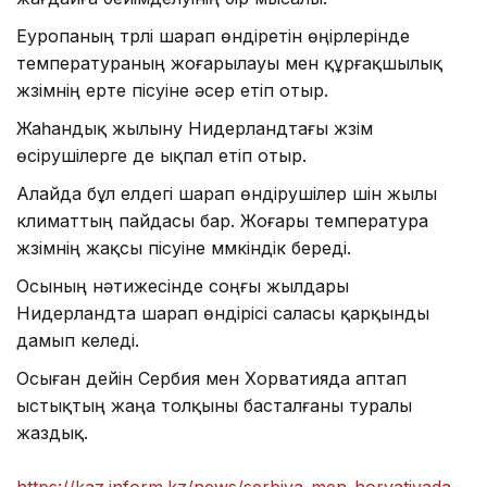
Еуропаның түрлі шарап өндіретін өңірлерінде
температураның жоғарылауы мен құрғақшылық
жүзімнің ерте пісуіне әсер етіп отыр.
Жаһандық жылыну Нидерландтағы жүзім
өсірушілерге де ықпал етіп отыр.
Алайда бұл елдегі шарап өндірушілер үшін жылы
климаттың пайдасы бар. Жоғары температура
жүзімнің жақсы пісуіне мүмкіндік береді.
Осының нәтижесінде соңғы жылдары
Нидерландта шарап өндірісі саласы қарқынды
дамып келеді.
Осыған дейін Сербия мен Хорватияда аптап
ыстықтың жаңа толқыны басталғаны туралы
жаздық.
https://kaz.inform.kz/news/serbiya-men-horvatiyada-