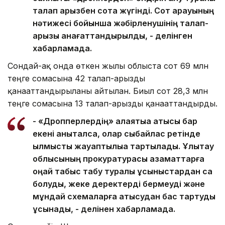
талап арызбен сотқа жүгінді. Сот қарауының
нәтижесі бойынша жәбірленушінің талап-
арызы қанағаттандырылды, - делінген
хабарламада.
Сондай-ақ онда өткен жылы облыста сот 69 млн
теңге сомасына 42 талап-арызды
қанағаттандырылғаны айтылған. Биыл сот 28,3 млн
теңге сомасына 13 талап-арызды қанағаттандырды.
- «Дропперлердің» алаяқтыққа қатысы бар
екені анықталса, олар сыбайлас ретінде
қылмыстық жауаптылыққа тартылады. Ұлытау
облысының прокуратурасы азаматтарға
оңай табыс табу туралы ұсыныстардан сақ
болуды, жеке деректерді бермеуді және
мұндай схемаларға қатысудан бас тартуды
ұсынады, - делінен хабарламада.