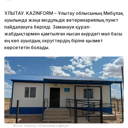
ҰЛЫТАУ. KAZINFORM – Ұлытау облысының Мибұлақ
ауылында жаңа модульдік ветеринариялық пункт
пайдалануға берілді. Заманауи құрал-
жабдықтармен қамтылған нысан өңірдегі мал басы
ең көп ауылдық округтердің біріне қызмет
көрсететін болады.
Фото: Ұлытау облысының әкімдігі