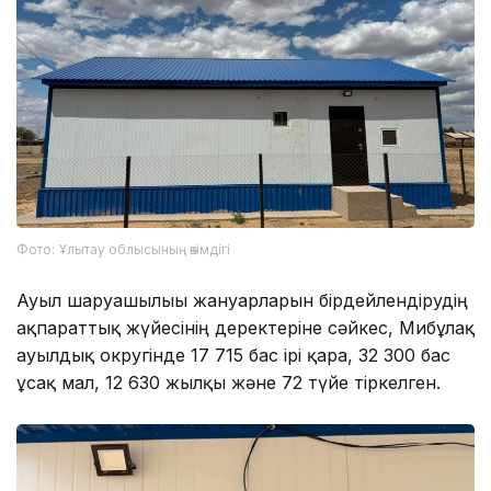
Фото: Ұлытау облысының әкімдігі
Ауыл шаруашылығы жануарларын бірдейлендірудің
ақпараттық жүйесінің деректеріне сәйкес, Мибұлақ
ауылдық округінде 17 715 бас ірі қара, 32 300 бас
ұсақ мал, 12 630 жылқы және 72 түйе тіркелген.