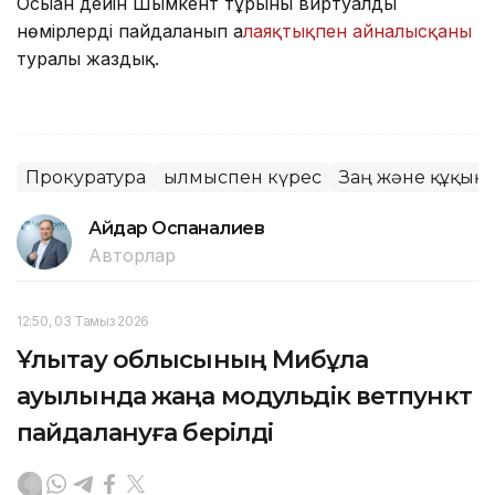
Осыған дейін Шымкент тұрғыны виртуалды
нөмірлерді пайдаланып а
лаяқтықпен айналысқаны
туралы жаздық.
Прокуратура
Қылмыспен күрес
Заң және құқық
Айдар Оспаналиев
Авторлар
12:50, 03 Тамыз 2026
Ұлытау облысының Мибұлақ
ауылында жаңа модульдік ветпункт
пайдалануға берілді