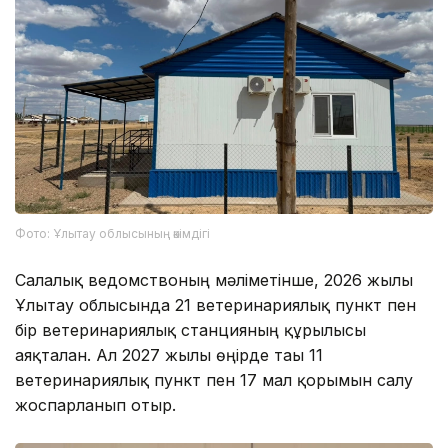
Фото: Ұлытау облысының әкімдігі
Салалық ведомствоның мәліметінше, 2026 жылы
Ұлытау облысында 21 ветеринариялық пункт пен
бір ветеринариялық станцияның құрылысы
аяқталған. Ал 2027 жылы өңірде тағы 11
ветеринариялық пункт пен 17 мал қорымын салу
жоспарланып отыр.