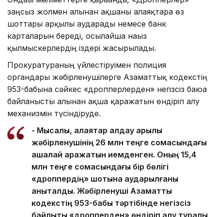
заңсыз жолмен алынған ақшаны алаяқтарға өз
шоттары арқылы аударады немесе банк
карталарын береді, осылайша нағыз
қылмыскерлердің іздері жасырылады.
Прокуратураның үйлестіруімен полиция
органдары жәбірленушілерге Азаматтық кодекстің
953-бабына сәйкес «дропперлерден» негізсіз баюға
байланысты алынған ақша қаражатын өндіріп алу
механизмін түсіндіруде.
- Мысалы, алаяқтар алдау арқылы
жәбірленушінің 26 млн теңге сомасындағы
ақшалай қаражатын иемденген. Оның 15,4
млн теңге сомасындағы бір бөлігі
«дроппердің» шотына аударылғаны
анықталды. Жәбірленуші Азаматтық
кодекстің 953-бабы тәртібінде негізсіз
байлықты «дропперден» өндіріп алу туралы