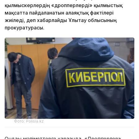
қылмыскерлердің «дропперлерді» қылмыстық
мақсатта пайдаланатын алаяқтық фактілері
жиіледі, деп хабарлайды Ұлытау облысының
прокуратурасы.
Фото: Polisia.kz
Ондағы мәліметтерге қарағанда, «Дропперлер»