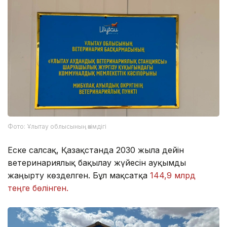
Фото: Ұлытау облысының әкімдігі
Еске салсақ, Қазақстанда 2030 жылға дейін
ветеринариялық бақылау жүйесін ауқымды
жаңғырту көзделген. Бұл мақсатқа
144,9 млрд
теңге бөлінген.