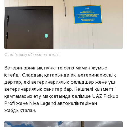
Фото: Ұлытау облысының әкімдігі
Ветеринариялық пунктте сегіз маман жұмыс
істейді. Олардың қатарында екі ветеринариялық
дәрігер, екі ветеринариялық фельдшер және үш
ветеринариялық санитар бар. Көшпелі қызметті
қамтамасыз ету мақсатында бөлімше UAZ Pickup
Profi және Niva Legend автокөліктерімен
жабдықталған.