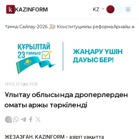
KAZINFORM
KZ
Сайлау-2026
Конституциялық реформа
Арнайы жо
Тренд:
14:53, 22 Сәуір 2025
Ұлытау облысында дроперлерден
қомақты қаржы тәркіленді
ЖЕЗҚАЗҒАН. KAZINFORM - Қазіргі уақытта