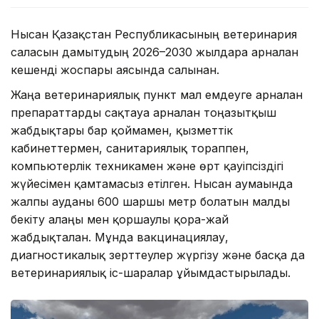
Нысан Қазақстан Республикасының ветеринария
саласын дамытудың 2026–2030 жылдарға арналған
кешенді жоспары аясында салынған.
Жаңа ветеринариялық пункт мал емдеуге арналған
препараттарды сақтауға арналған тоңазытқыш
жабдықтары бар қоймамен, қызметтік
кабинеттермен, санитариялық тораппен,
компьютерлік техникамен және өрт қауіпсіздігі
жүйесімен қамтамасыз етілген. Нысан аумағында
жалпы ауданы 600 шаршы метр болатын малды
бекіту алаңы мен қоршаулы қора-жай
жабдықталған. Мұнда вакцинациялау,
диагностикалық зерттеулер жүргізу және басқа да
ветеринариялық іс-шаралар ұйымдастырылады.