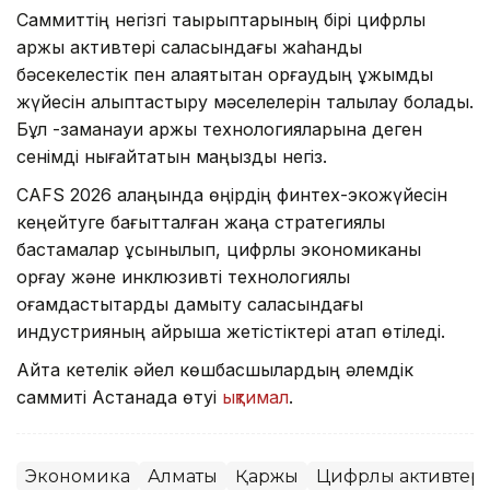
Саммиттің негізгі тақырыптарының бірі цифрлық
қаржы активтері саласындағы жаһандық
бәсекелестік пен алаяқтықтан қорғаудың ұжымдық
жүйесін қалыптастыру мәселелерін талқылау болады.
Бұл -заманауи қаржы технологияларына деген
сенімді нығайтатын маңызды негіз.
CAFS 2026 алаңында өңірдің финтех-экожүйесін
кеңейтуге бағытталған жаңа стратегиялық
бастамалар ұсынылып, цифрлық экономиканы
қорғау және инклюзивті технологиялық
қоғамдастықтарды дамыту саласындағы
индустрияның айрықша жетістіктері атап өтіледі.
Айта кетелік әйел көшбасшылардың әлемдік
саммиті Астанада өтуі
ықтимал
.
Экономика
Алматы
Қаржы
Цифрлық активтер