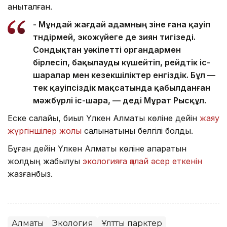
анықталған.
- Мұндай жағдай адамның өзіне ғана қауіп
төндірмей, экожүйеге де зиян тигізеді.
Сондықтан уәкілетті органдармен
бірлесіп, бақылауды күшейтіп, рейдтік іс-
шаралар мен кезекшіліктер енгіздік. Бұл —
тек қауіпсіздік мақсатында қабылданған
мәжбүрлі іс-шара, — деді Мұрат Рысқұл.
Еске салайық, биыл Үлкен Алматы көліне дейін
жаяу
жүргіншілер жолы
салынатыны белгілі болды.
Бұған дейін Үлкен Алматы көліне апаратын
жолдың жабылуы
экологияға қалай әсер еткенін
жазғанбыз.
Алматы
Экология
Ұлттық парктер