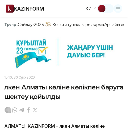
KAZINFORM
KZ
Сайлау-2026
Конституциялық реформа
Арнайы жо
Тренд:
15:10, 30 Сәуір 2026
Үлкен Алматы көліне көлікпен баруға
шектеу қойылды
АЛМАТЫ. KAZINFORM – Үлкен Алматы көліне