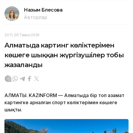
Назым Бөлесова
Авторлар
20:11, 06 Тамыз 2026
Алматыда картинг көліктерімен
көшеге шыққан жүргізушілер тобы
жазаланды
АЛМАТЫ. KAZINFORM — Алматыда бір топ азамат
картингке арналған спорт көліктерімен көшеге
шықты.