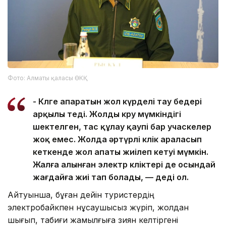
Фото: Алматы қаласы ӨКҚ
- Көлге апаратын жол күрделі тау бедері
арқылы өтеді. Жолды көру мүмкіндігі
шектелген, тас құлау қаупі бар учаскелер
жоқ емес. Жолда әртүрлі көлік араласып
кеткенде жол апаты жиілеп кетуі мүмкін.
Жалға алынған электр көліктері де осындай
жағдайға жиі тап болады, — деді ол.
Айтуынша, бұған дейін туристердің
электробайкпен нұсқаушысыз жүріп, жолдан
шығып, табиғи жамылғыға зиян келтіргені