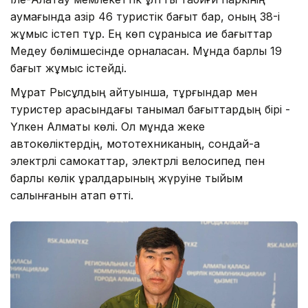
аумағында қазір 46 туристік бағыт бар, оның 38-і
жұмыс істеп тұр. Ең көп сұранысқа ие бағыттар
Медеу бөлімшесінде орналасқан. Мұнда барлық 19
бағыт жұмыс істейді.
Мұрат Рысқұлдың айтуынша, тұрғындар мен
туристер арасындағы танымал бағыттардың бірі -
Үлкен Алматы көлі. Ол мұнда жеке
автокөліктердің, мототехниканың, сондай-ақ
электрлі самокаттар, электрлі велосипед пен
барлық көлік құралдарының жүруіне тыйым
салынғанын атап өтті.