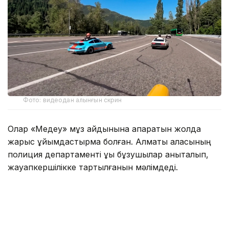
Фото: видеодан алынғын скрин
Олар «Медеу» мұз айдынына апаратын жолда
жарыс ұйымдастырмақ болған. Алматы қаласының
полиция департаменті құқық бұзушылар анықталып,
жауапкершілікке тартылғанын мәлімдеді.
— Тексеру нәтижесінде оқиғаға қатысқан
барлық азаматтың жеке басы жедел түрде
анықталды. Жол қозғалысы қағидаларын
бұзғаны үшін 4 азамат әкімшілік