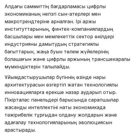
Алдағы саммиттің бағдарламасы цифрлық
экономиканың негізгі сын-қатерлері мен
макротрендтеріне арналған. Ірі қаржы
институттарының, финтех-компаниялардың
басшылары мен мемлекеттік сектор өкілдері
индустрияны дамытудың стратегиялық
бағыттарын, жаңа буын төлем жүйелерінің
болашағын және цифрлық қаржының трансшекаралық
мүмкіндіктерін талқылайды.
Ұйымдастырушылар бүгіннің өзінде нарық
архитектурасын өзгертіп жатқан технологиялық
инновацияларға ерекше назар аударып отыр.
Пікірталас панельдері барысында сарапшылар
жасанды интеллектіні нақты экономикада
тәжірибелік тұрғыдан қолдану жолдарын және
қадағалау технологияларының эволюциясын
қарастырады.