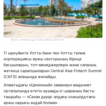
Фото: Александр Павский/Kazinform
11 қыркүйекте Ұлттық банк пен Ұлттық төлем
корпорациясы қаржы секторының бірінші
басшыларын, топ-менеджерлерін және саланың
жетекші сарапшыларын Central Asia Fintech Summit
(CAFS) алаңында жинайды.
Алматыдағы «Целинный» заманауи мәдениет
орталығында өтетін ауқымды іс-шараның басты
тақырыбы — «Сенім дәуірі: алдағы онжылдықтағы
қаржы нарығы қандай болмақ».