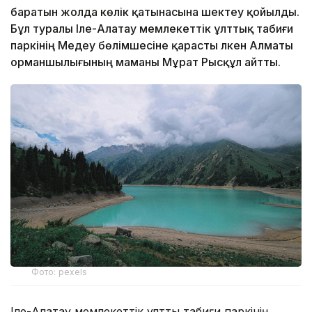
баратын жолда көлік қатынасына шектеу қойылды.
Бұл туралы Іле-Алатау мемлекеттік ұлттық табиғи
паркінің Медеу бөлімшесіне қарасты Үлкен Алматы
орманшылығының маманы Мұрат Рысқұл айтты.
Фото: pexels
Іле-Алатау мемлекеттік ұлттық табиғи паркінің