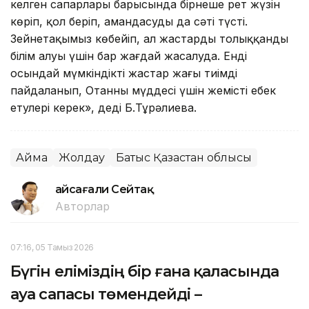
келген сапарлары барысында бірнеше рет жүзін
көріп, қол беріп, амандасудың да сәті түсті.
Зейнетақымыз көбейіп, ал жастардың толыққанды
білім алуы үшін бар жағдай жасалуда. Енді
осындай мүмкіндікті жастар жағы тиімді
пайдаланып, Отанның мүддесі үшін жемісті еңбек
етулері керек», деді Б.Тұрәлиева.
Аймақ
Жолдау
Батыс Қазақстан облысы
Ғайсағали Сейтақ
Авторлар
07:16, 05 Тамыз 2026
Бүгін еліміздің бір ғана қаласында
ауа сапасы төмендейді –