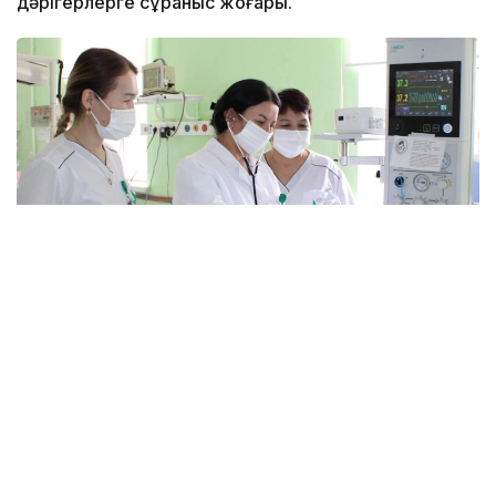
дәрігерлерге сұраныс жоғары.
Фото: Қызылорда облыстық денсаулық сақтау басқармасы
Тапшылық қала мен ауылда бірдей байқалады.
— Осы уақытқа дейін реаниматолог көбірек
жетіспейтін, бүгінде бұл тапшылық сейілді.
Аудандарға акушер-гинекологтар аса