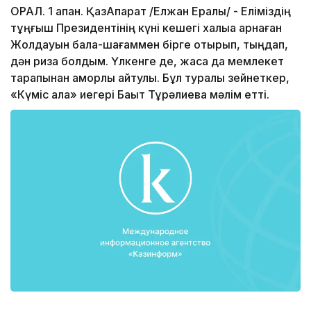
ОРАЛ. 1 ақпан. ҚазАқпарат /Елжан Ералы/ - Еліміздің
тұңғыш Президентінің күні кешегі халыққа арнаған
Жолдауын бала-шағаммен бірге отырып, тыңдап,
дән риза болдым. Үлкенге де, жасқа да мемлекет
тарапынан қамқорлық айтулы. Бұл туралы зейнеткер,
«Күміс алқа» иегері Бақыт Тұрәлиева мәлім етті.