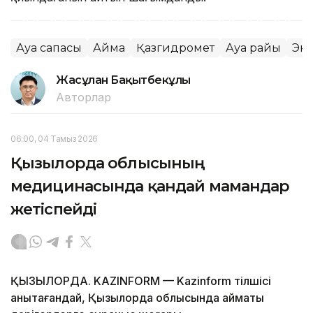
Ауа сапасы
Аймақ
Қазгидромет
Ауа райы
Эк
Жасұлан Бақытбекұлы
Авторлар
06:00, 04 Тамыз 2026
Қызылорда облысының
медицинасында қандай мамандар
жетіспейді
ҚЫЗЫЛОРДА. KAZINFORM — Kazinform тілшісі
анықтағандай, Қызылорда облысында аймақтық