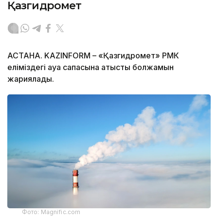
Қазгидромет
АСТАНА. KAZINFORM – «Қазгидромет» РМК
еліміздегі ауа сапасына қатысты болжамын
жариялады.
Фото: Magnific.com