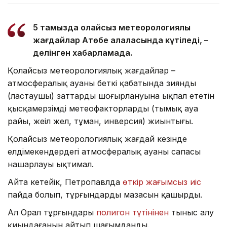
5 тамызда қолайсыз метеорологиялық
жағдайлар Ақтөбе қалаласында күтіледі, –
делінген хабарламада.
Қолайсыз метеорологиялық жағдайлар –
атмосфералық ауаның беткі қабатында зиянды
(ластаушы) заттардың шоғырлануына ықпал ететін
қысқамерзімді метеофакторлардың (тымық ауа
райы, жеңіл жел, тұман, инверсия) жиынтығы.
Қолайсыз метеорологиялық жағдай кезінде
елдімекендердегі атмосфералық ауаның сапасы
нашарлауы ықтимал.
Айта кетейік, Петропавлда
өткір жағымсыз иіс
пайда болып, тұрғындардың мазасын қашырды.
Ал Орал тұрғындары
полигон түтінінен
тыныс алу
қиындағанын айтып шағымданды.