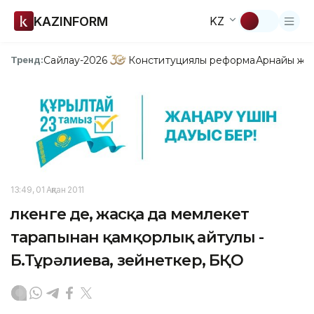
KAZINFORM
KZ
Сайлау-2026
Конституциялық реформа
Арнайы жо
Тренд:
13:49, 01 Ақпан 2011
Үлкенге де, жасқа да мемлекет
тарапынан қамқорлық айтулы -
Б.Тұрәлиева, зейнеткер, БҚО