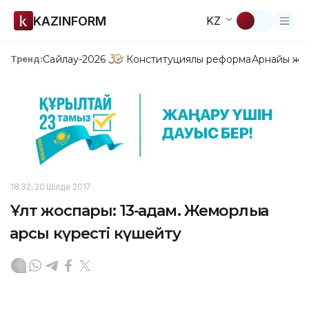
KAZINFORM
KZ
Сайлау-2026
Конституциялық реформа
Арнайы жо
Тренд:
18:32, 20 Шілде 2017
Ұлт жоспары: 13-қадам. Жемқорлыққа
қарсы күресті күшейту