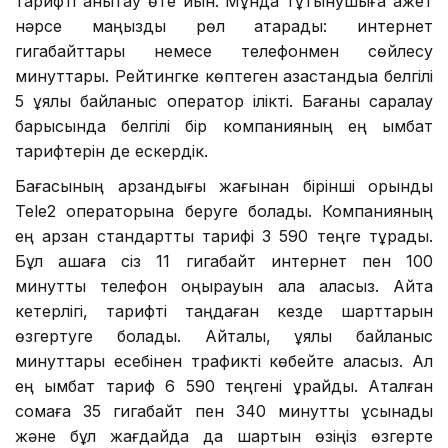
тарифті анықтау өте қиын. Мұнда тұтынушыға қажет
нәрсе маңызды рөл атқарады: интернет
гигабайттары немесе телефонмен сөйлесу
минуттары. Рейтингке көптеген қазақстандыққа белгілі
5 ұялы байланыс оператор ілікті. Бағаны саралау
барысында белгілі бір компанияның ең қымбат
тарифтерін де ескердік.
Бағасының арзандығы жағынан бірінші орынды
Tele2 операторына беруге болады. Компанияның
ең арзан стандартты тарифі 3 590 теңге тұрады.
Бұл ақшаға сіз 11 гигабайт интернет пен 100
минуттық телефон қоңырауын ала аласыз. Айта
кетерлігі, тарифті таңдаған кезде шарттарын
өзгертуге болады. Айталық, ұялы байланыс
минуттары есебінен трафикті көбейте аласыз. Ал
ең қымбат тариф 6 590 теңгені құрайды. Аталған
сомаға 35 гигабайт пен 340 минутты ұсынады
және бұл жағдайда да шартын өзіңіз өзгерте