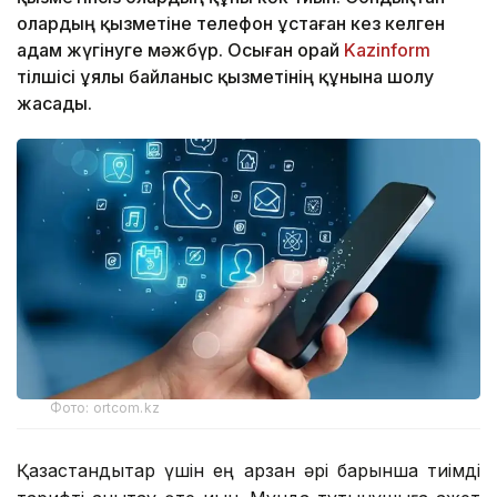
олардың қызметіне телефон ұстаған кез келген
адам жүгінуге мәжбүр. Осыған орай
Kazinform
тілшісі ұялы байланыс қызметінің құнына шолу
жасады.
Фото: ortcom.kz
Қазақстандықтар үшін ең арзан әрі барынша тиімді