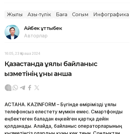
Жылқы
Азық-түлік
Баға
Соғым
Инфографика
Айбек Құттыбек
Авторлар
16:05, 23 Қараша 2024
Қазақстанда ұялы байланыс
қызметінің құны қанша
АСТАНА. KAZINFORM – Бүгінде өмірімізді ұялы
телефонсыз елестету мүмкін емес. Смартфонды
еңбектеген баладан еңкейген қартқа дейін
қолданады. Алайда, байланыс операторларының
қызметінсіз олардың құны көк тиын. Сондықтан