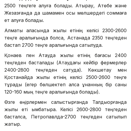
2500 теңгеге алуға болады. Атырау, Ақтөбе және
Жезқазғанда да шамамен осы мөлшердегі соммаға
ет алуға болады.
Алматы қаласында жылқы етінің келісі 2300-2600
теңге аралығында болса, Астанада 2350 теңгеден
бастап 2700 теңге аралығында сатылуда.
Қонаев пен Ақтауда жылқы етінің бағасы 2400
теңгеден басталады (Ақтаудағы кейбір фермерлер
2400-2800 теңгеден сатуда). Көкшетау мен
Қостанайда жылқы етінің келісі 2500-2600 теңге
тұрады (егер бөлшектеп алса құнанның бір саны
120-160 мың теңге аралығында болады).
Өзге өңірлермен салыстырғанда Талдықорғанда
жылқы еті қымбатырақ. Келісі 2600-2800 теңгеден
басталса, Петропавлда-2700 теңгеден сатылып
жатыр.