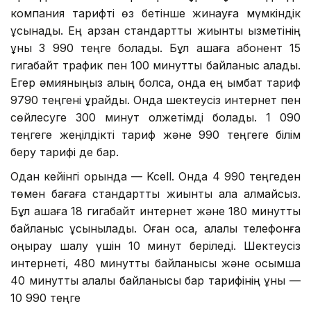
компания тарифті өз бетінше жинауға мүмкіндік
ұсынады. Ең арзан стандартты жиынтық қызметінің
құны 3 990 теңге болады. Бұл ақшаға абонент 15
гигабайт трафик пен 100 минуттық байланыс алады.
Егер әмияныңыз қалың болса, онда ең қымбат тариф
9790 теңгені құрайды. Онда шектеусіз интернет пен
сөйлесуге 300 минут қолжетімді болады. 1 090
теңгеге жеңілдікті тариф және 990 теңгеге білім
беру тарифі де бар.
Одан кейінгі орында — Kcell. Онда 4 990 теңгеден
төмен бағаға стандартты жиынтық ала алмайсыз.
Бұл ақшаға 18 гигабайт интернет және 180 минуттық
байланыс ұсынылады. Оған қоса, қалалық телефонға
қоңырау шалу үшін 10 минут беріледі. Шектеусіз
интернеті, 480 минуттық байланысы және қосымша
40 минуттық қалалық байланысы бар тарифінің құны —
10 990 теңге