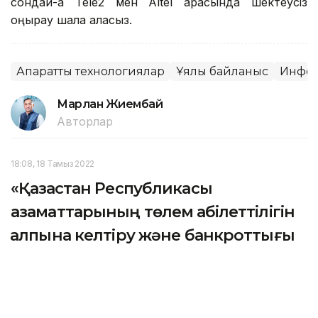
сондай-ақ Tele2 мен Altel арасында шектеусіз
қоңырау шала аласыз.
Ақпараттық технологиялар
Ұялы байланыс
Инфо
Марлан Жиембай
Авторлар
18:08, 18 Тамыз 2022
«Қазақстан Республикасы
азаматтарының төлем қабілеттілігін
қалпына келтіру және банкроттығы
туралы» заң жобасының негізгі
ережелері