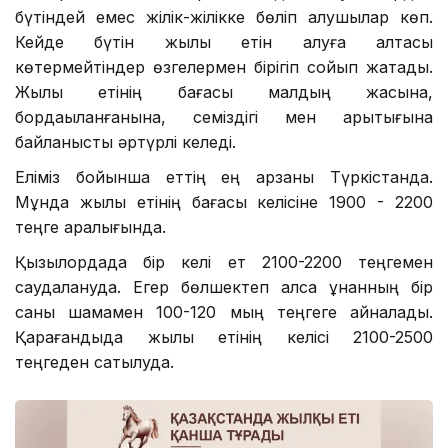
бүтіндей емес жілік-жілікке бөліп алушылар көп.
Кейде бүтін жылқы етін алуға қалтасы
көтермейтіндер өзгелермен бірігіп сойып жатады.
Жылқы етінің бағасы малдың жасына,
бордақыланғанына, семіздігі мен арықтығына
байланысты әртүрлі келеді.
Еліміз бойынша еттің ең арзаны Түркістанда.
Мұнда жылқы етінің бағасы келісіне 1900 - 2200
теңге аралығында.
Қызылордада бір келі ет 2100-2200 теңгемен
саудалануда. Егер бөлшектеп алса құнанның бір
саны шамамен 100-120 мың теңгеге айналады.
Қарағандыда жылқы етінің келісі 2100-2500
теңгеден сатылуда.