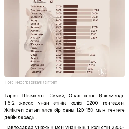
Фото: Инфографика/Kazinform
Тараз, Шымкент, Семей, Орал және Өскеменде
1,5-2 жасар құнан етінің келісі 2200 теңгеден.
Жіліктеп сатып алса бір саны 120-150 мың теңгеге
дейін барады.
Павлодарда құнажын мен құнанның 1 келі етін 2300-