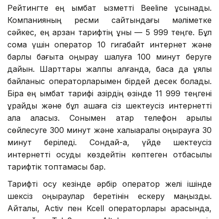
Рейтингте ең қымбат қызметті Beeline ұсынады.
Компанияның ресми сайтындағы мәліметке
сәйкес, ең арзан тарифтің құны — 5 999 теңге. Бұл
сома үшін оператор 10 гигабайт интернет және
барлық бағытқа қоңырау шалуға 100 минут беруге
дайын. Шарттары жалпы алғанда, басқа да ұялы
байланыс операторларымен бірдей десек болады.
Бірақ ең қымбат тарифі қазірдің өзінде 11 999 теңгені
құрайды және бұл ақшаға сіз шектеусіз интернетті
ала аласыз. Сонымен қатар телефон арқылы
сөйлесуге 300 минут және халықаралық қоңырауға 30
минут беріледі. Сондай-ақ, үйде шектеусіз
интернетті қосуды көздейтін көптеген отбасылық
тарифтік топтамасы бар.
Тарифті қосу кезінде әрбір оператор желі ішінде
шексіз қоңыраулар беретінін ескеру маңызды.
Айталық, Activ пен Kcell операторлары арасында,