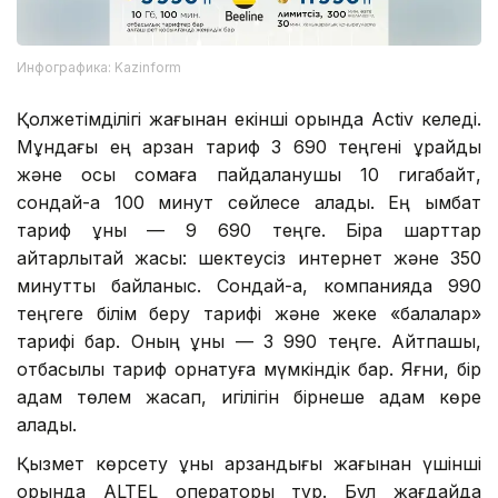
Инфографика: Kazinform
Қолжетімділігі жағынан екінші орында Activ келеді.
Мұндағы ең арзан тариф 3 690 теңгені құрайды
және осы сомаға пайдаланушы 10 гигабайт,
сондай-ақ 100 минут сөйлесе алады. Ең қымбат
тариф құны — 9 690 теңге. Бірақ шарттар
айтарлықтай жақсы: шектеусіз интернет және 350
минуттық байланыс. Сондай-ақ, компанияда 990
теңгеге білім беру тарифі және жеке «балалар»
тарифі бар. Оның құны — 3 990 теңге. Айтпақшы,
отбасылық тариф орнатуға мүмкіндік бар. Яғни, бір
адам төлем жасап, игілігін бірнеше адам көре
алады.
Қызмет көрсету құны арзандығы жағынан үшінші
орында ALTEL операторы тұр. Бұл жағдайда