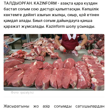
ТАЛДЫҚОРҒАН. KAZINFORM - Қазақта қара күзден
бастап соғым сою дәстүрі қалыптасқан. Көпшілік
көктемге дейінгі азығын жылқы, сиыр, қой етінен
қамдап алады. Биыл соғым дайындауға қанша
қаражат жұмсалады. Kazinform шолу ұсынады.
Фото: qazaly.kz
Жасыратыны жоқ қазір соғымды сатушылардан