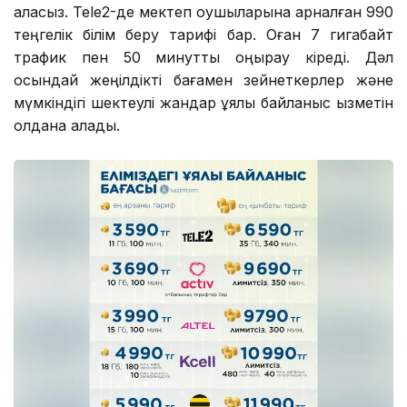
аласыз. Tele2-де мектеп оқушыларына арналған 990
теңгелік білім беру тарифі бар. Оған 7 гигабайт
трафик пен 50 минуттық қоңырау кіреді. Дәл
осындай жеңілдікті бағамен зейнеткерлер және
мүмкіндігі шектеулі жандар ұялы байланыс қызметін
қолдана алады.