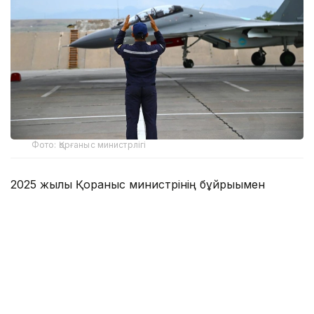
Фото: Қорғаныс министрлігі
2025 жылы Қорғаныс министрінің бұйрығымен
бекітілген бұл атаулы күн есімі отандық және
әлемдік авиация тарихына алтын әріппен жазылған
даңқты ұшқыштардың ерлігімен тығыз байланысты.