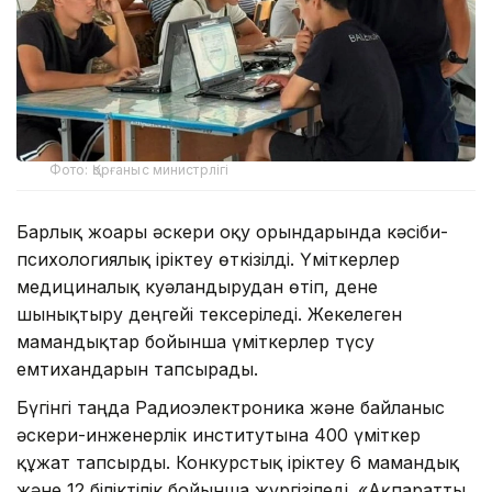
Фото: Қорғаныс министрлігі
Барлық жоғары әскери оқу орындарында кәсіби-
психологиялық іріктеу өткізілді. Үміткерлер
медициналық куәландырудан өтіп, дене
шынықтыру деңгейі тексеріледі. Жекелеген
мамандықтар бойынша үміткерлер түсу
емтихандарын тапсырады.
Бүгінгі таңда Радиоэлектроника және байланыс
әскери-инженерлік институтына 400 үміткер
құжат тапсырды. Конкурстық іріктеу 6 мамандық
және 12 біліктілік бойынша жүргізіледі. «Ақпаратты