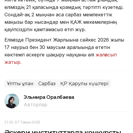
еліміздің 21 қаласында қоғамдық тәртіпті күзетеді.
Сондай-ақ 2 мыңнан аса сарбаз мемлекеттік
маңызы бар нысандар мен ҚАЖ мекемелерінің
қауіпсіздігін қамтамасыз етіп жүр.
Елімізде Президент Жарлығына сәйкес 2026 жылғы
17 наурыз бен 30 маусым аралығында өтетін
көктемгі әскерге шақыру науқаны әлі
жалғасып
жатыр.
Ұлттық ұлан
Сарбаз
ҚР Қарулы күштері
Эльмира Оралбаева
Авторлар
21:35, 07 Тамыз 2026
Әскери институттарда конкурстық