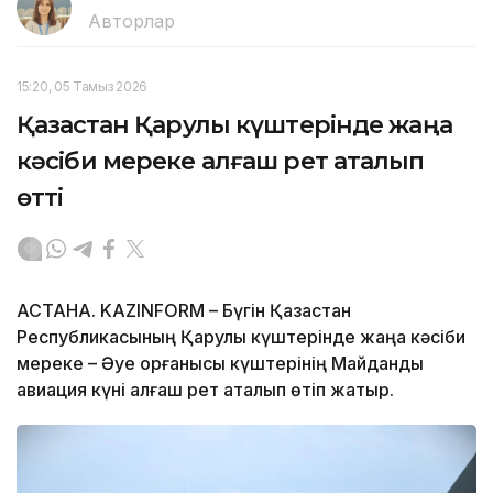
Авторлар
15:20, 05 Тамыз 2026
Қазақстан Қарулы күштерінде жаңа
кәсіби мереке алғаш рет аталып
өтті
АСТАНА. KAZINFORM – Бүгін Қазақстан
Республикасының Қарулы күштерінде жаңа кәсіби
мереке – Әуе қорғанысы күштерінің Майдандық
авиация күні алғаш рет аталып өтіп жатыр.