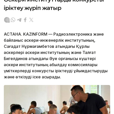
іріктеу жүріп жатыр
АСТАНА. KAZINFORM — Радиоэлектроника және
байланыс әскери-инженерлік институтының,
Сағадат Нұрмағамбетов атындағы Құрлық
әскерлері әскери институтының және Талғат
Бигелдинов атындағы Әуе қорғанысы күштері
әскери институтының қабылдау комиссиялары
үміткерлерді конкурстық іріктеуді ұйымдастыруды
және өткізуді іске асырады.