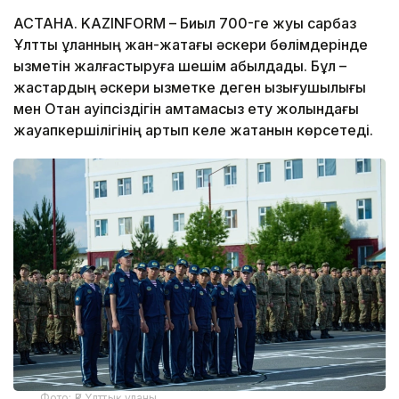
АСТАНА. KAZINFORM – Биыл 700-ге жуық сарбаз
Ұлттық ұланның жан-жақтағы әскери бөлімдерінде
қызметін жалғастыруға шешім қабылдады. Бұл –
жастардың әскери қызметке деген қызығушылығы
мен Отан қауіпсіздігін қамтамасыз ету жолындағы
жауапкершілігінің артып келе жатқанын көрсетеді.
Фото: ҚР Ұлттық ұланы