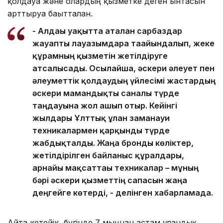
қолдауға және олардың қызметке деген ынтасын
арттыруға бағытталған.
- Алдағы уақытта аталған сарбаздар
жауапты лауазымдарға тағайындалып, жеке
құрамның қызметін жетілдіруге
атсалысады. Осылайша, әскери әлеует пен
әлеуметтік қолдаудың үйлесімі жастардың
әскери мамандықты саналы түрде
таңдауына жол ашып отыр. Кейінгі
жылдары Ұлттық ұлан заманауи
техникалармен қарқынды түрде
жабдықталды. Жаңа бронды көліктер,
жетілдірілген байланыс құралдары,
арнайы мақсаттағы техникалар – мұның
бәрі әскери қызметтің сапасын жаңа
деңгейге көтерді, - делінген хабарламада.
Айта кетейік, бүгінде 7 мыңнан астам ұландық