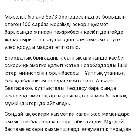
Мысалы, бір ғана 5573 бригадасында өз борышын
өтеген 100 сарбаз мерзімді әскери қызмет
барысында жинаған тәжірибесін кәсіби деңгейде
жалғастырып, ел қауіпсіздігін қамтамасыз етуге
үлес қосуды мақсат етіп отыр.
Елордалық бригаданың саптық алаңында кәсіби
әскери қызметке қалып жатқан сарбаздарды Ішкі
істер министрінің орынбасары – Ұлттық ұланның
Бас қолбасшысы генерал-лейтенант Аңсаған
Балтабеков құттықтады. Кездесу барысында
әскери қызметтің артықшылықтары мен болашақ
мүмкіндіктері де айтылды.
Сондай-ақ әскери қызметке қалған жас мамандарға
қызметтік баспана кілттері табысталды. Мұндай
бастама әскери қызметшілерді әлеуметтік тұрғыдан