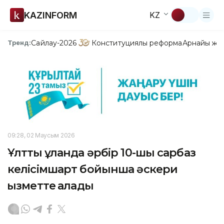
KAZINFORM
KZ
Сайлау-2026
Конституциялық реформа
Арнайы жо
Тренд:
09:28, 02 Маусым 2026
Ұлттық ұланда әрбір 10-шы сарбаз
келісімшарт бойынша әскери
қызметте қалады