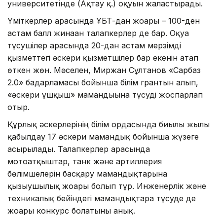
университетінде (Ақтау қ.) оқуын жалғастырады.
Үміткерлер арасында ҰБТ-дан жоғары – 100-ден
астам балл жинаған талапкерлер де бар. Оқуға
түсушілер арасында 20-дан астам мерзімді
қызметтегі әскери қызметшілер бар екенін атап
өткен жөн. Мәселен, Миржан Сұлтанов «Сарбаз
2.0» бағдарламасы бойынша білім грантын алып,
«әскери ұшқыш» мамандығына түсуді жоспарлап
отыр.
Құрлық әскерлерінің білім ордасында биылғы жылы
қабылдау 17 әскери мамандық бойынша жүзеге
асырылады. Талапкерлер арасында
мотоатқыштар, танк және артиллерия
бөлімшелерін басқару мамандықтарына
қызығушылық жоғары болып тұр. Инженерлік және
техникалық бейіндегі мамандықтарға түсуде де
жоғары конкурс болатыны анық.