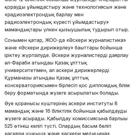
қорғауды ұйымдастыру және технологиясы» және
«радиоэлектрондық барлау мен
радиоэлектрондық күресті ұйымдастыру»
мамандықтары үлкен қызығушылық тудырып отыр.
Сонымен қатар, ЖОО-да «Әскери журналистика»
және «Әскери дирижерлеу» бағыттары бойынша
іріктеу жүргізілуде. Әскери журналистерді даярлау
әл-Фараби атындағы Қазақ ұлттық
университетімен, ал әскери дирижерлерді
Құрманғазы атындағы Қазақ ұлттық
консерваториясымен бірлесіп қос дипломдық білім
беру форматында жүзеге асырылатын болады.
Әуе қорғанысы күштерінің әскери институты 8
мамандық және 16 біліктілік бойынша қабылдауды
жүзеге асырады. Қабылдау комиссиясына барлығы
525 өтініш келіп түсті. Олардың басым бөлігі
«әскери ұшқыш» және «әскери медицина»