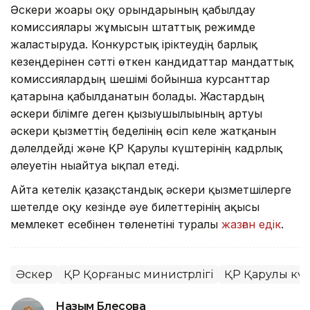
Әскери жоғары оқу орындарының қабылдау
комиссиялары жұмысын штаттық режимде
жалғастыруда. Конкурстық іріктеудің барлық
кезеңдерінен сәтті өткен кандидаттар мандаттық
комиссиялардың шешімі бойынша курсанттар
қатарына қабылданатын болады. Жастардың
әскери білімге деген қызығушылығының артуы
әскери қызметтің беделінің өсіп келе жатқанын
дәлелдейді және ҚР Қарулы күштерінің кадрлық
әлеуетін нығайтуға ықпал етеді.
Айта кетелік қазақстандық әскери қызметшілерге
шетелде оқу кезінде әуе билеттерінің ақысы
мемлекет есебінен төленетіні туралы
жазған едік
.
Әскер
ҚР Қорғаныс министрлігі
ҚР Қарулы күш
Назым Бөлесова