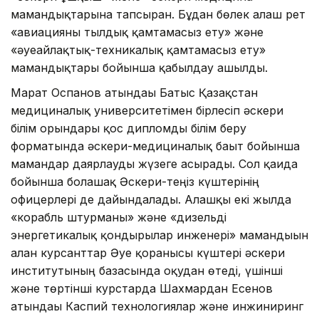
мамандықтарына тапсырған. Бұдан бөлек алғаш рет
«авиацияны тылдық қамтамасыз ету» және
«әуеайлақтық-техникалық қамтамасыз ету»
мамандықтары бойынша қабылдау ашылды.
Марат Оспанов атындағы Батыс Қазақстан
медициналық университетімен бірлесіп әскери
білім орындары қос дипломды білім беру
форматында әскери-медициналық бағыт бойынша
мамандар даярлауды жүзеге асырады. Сол қағида
бойынша болашақ Әскери-теңіз күштерінің
офицерлері де дайындалады. Алғашқы екі жылда
«корабль штурманы» және «дизельді
энергетикалық қондырғылар инженері» мамандығын
алған курсанттар Әуе қорғанысы күштері әскери
институтының базасында оқудан өтеді, үшінші
және төртінші курстарда Шахмардан Есенов
атындағы Каспий технологиялар және инжиниринг