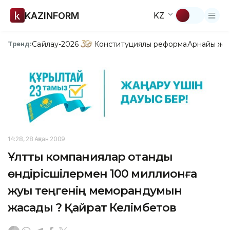
KAZINFORM
KZ
Сайлау-2026
Конституциялық реформа
Арнайы жо
Тренд:
14:28, 28 Ақпан 2009
Ұлттық компаниялар отандық
өндірісшілермен 100 миллионға
жуық теңгенің меморандумын
жасады ? Қайрат Келімбетов