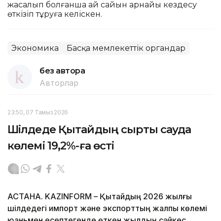
жасалып болғанша ай сайын арнайы кездесу
өткізіп тұруға келіскен.
Экономика
Басқа мемлекеттік органдар
без автора
Авторлар
23:50, 07 Тамыз 2026
Шілдеде Қытайдың сыртқы сауда
көлемі 19,2%-ға өсті
АСТАНА. KAZINFORM – Қытайдың 2026 жылғы
шілдедегі импорт және экспорттың жалпы көлемі
юаньмен есептегенде өткен жылдың сәйкес