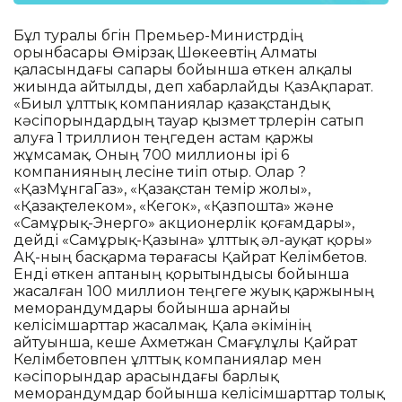
Бұл туралы бүгін Премьер-Министрдің
орынбасары Өмірзақ Шөкеевтің Алматы
қаласындағы сапары бойынша өткен алқалы
жиында айтылды, деп хабарлайды ҚазАқпарат.
«Биыл ұлттық компаниялар қазақстандық
кәсіпорындардың тауар қызмет түрлерін сатып
алуға 1 триллион теңгеден астам қаржы
жұмсамақ. Оның 700 миллионы ірі 6
компанияның үлесіне тиіп отыр. Олар ?
«ҚазМұнгаГаз», «Қазақстан темір жолы»,
«Қазақтелеком», «Кегок», «Қазпошта» және
«Самұрық-Энерго» акционерлік қоғамдары»,
дейді «Самұрық-Қазына» ұлттық әл-ауқат қоры»
АҚ-ның басқарма төрағасы Қайрат Келімбетов.
Енді өткен аптаның қорытындысы бойынша
жасалған 100 миллион теңгеге жуық қаржының
меморандумдары бойынша арнайы
келісімшарттар жасалмақ. Қала әкімінің
айтуынша, кеше Ахметжан Смағұлұлы Қайрат
Келімбетовпен ұлттық компаниялар мен
кәсіпорындар арасындағы барлық
меморандумдар бойынша келісімшарттар толық