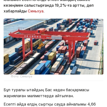
кезеңімен салыстырғанда 19,2%-ға артты, деп
хабарлайды
Синьхуа
.
Фото: Синьхуа
Бұл туралы Қытайдың Бас кеден басқармасы
жариялаған мәліметтерде айтылған.
Есепті айда елдің сыртқы сауда айналымы 4,66