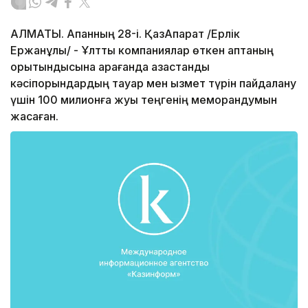
АЛМАТЫ. Ақпанның 28-і. ҚазАқпарат /Ерлік
Ержанұлы/ - Ұлттық компаниялар өткен аптаның
қорытындысына қарағанда қазақстандық
кәсіпорындардың тауар мен қызмет түрін пайдалану
үшін 100 милионға жуық теңгенің меморандумын
жасаған.