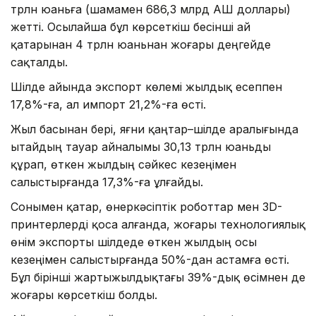
трлн юаньға (шамамен 686,3 млрд АҚШ доллары)
жетті. Осылайша бұл көрсеткіш бесінші ай
қатарынан 4 трлн юаньнан жоғары деңгейде
сақталды.
Шілде айында экспорт көлемі жылдық есеппен
17,8%-ға, ал импорт 21,2%-ға өсті.
Жыл басынан бері, яғни қаңтар–шілде аралығында
Қытайдың тауар айналымы 30,13 трлн юаньды
құрап, өткен жылдың сәйкес кезеңімен
салыстырғанда 17,3%-ға ұлғайды.
Сонымен қатар, өнеркәсіптік роботтар мен 3D-
принтерлерді қоса алғанда, жоғары технологиялық
өнім экспорты шілдеде өткен жылдың осы
кезеңімен салыстырғанда 50%-дан астамға өсті.
Бұл бірінші жартыжылдықтағы 39%-дық өсімнен де
жоғары көрсеткіш болды.