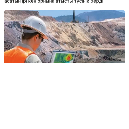
асатын ірі кен орнына қатысты түсінік берді.
Фото: Kazinform
— «ҚазМұнайГаз» геологиялық барлаудың
үлкен бағдарламасын қабылдады. 2026-
2030 жылдары ауқымды іс-шаралар
жоспарланған. Осы ретте 26 ұңғыманы
бұрғылау қарастырылған. Бірқатар