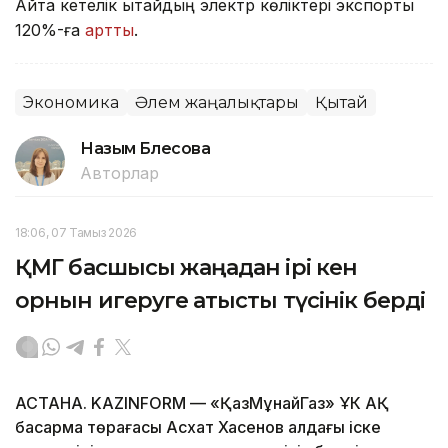
Айта кетелік Қытайдың электр көліктері экспорты
120%-ға
артты
.
Экономика
Әлем жаңалықтары
Қытай
Назым Бөлесова
Авторлар
18:06, 07 Тамыз 2026
ҚМГ басшысы жаңадан ірі кен
орнын игеруге қатысты түсінік берді
АСТАНА. KAZINFORM — «ҚазМұнайГаз» ҰК АҚ
басқарма төрағасы Асхат Хасенов алдағы іске