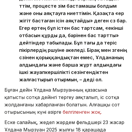
өттім, процесте өзім бастамашы болдым
және оны аяқтауға ниеттімін. Қазақта «ер
жігіт бастаған ісін аяқтайды» деген сөз бар.
Егер ертең бұл істен бас тартсам, «екінші
отбасын құрды да, бәрінен бас тартты»
дейтіндер табылады. Бұл тағы да теріс
пікірлердің өршуіне әкеледі. Бірақ мен өзгенің
сөзінен қорыққандықтан емес, Ұлдананың
алдындағы және барша жұрт алдындағы
ішкі жауапкершілікті сезінгендіктен
жалғастырып отырмын, – деді ол.
Бұған дейін Ұлдана Мырзуанның қазасына
қатысты сотқа дейінгі тергеу аяқталып, іс сотқа
жолданғаны хабарланған болатын. Алғашқы сот
отырысының күні әзірге
белгіленген жоқ.
Еске салайық, жедел жәрдем фельдшері 23 жасар
Ұлдана Мырзуан 2025 жылғы 18 қарашада