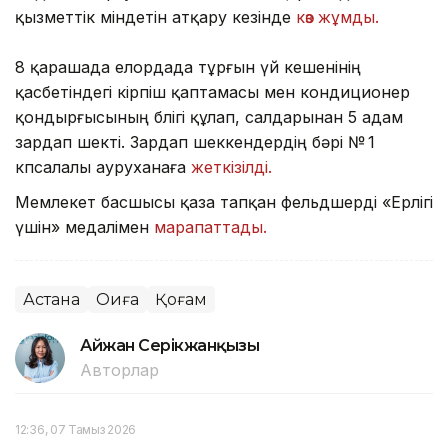
қызметтік міндетін атқару кезінде
көз жұмды.
8 қарашада елордада тұрғын үй кешенінің
қасбетіндегі кірпіш қаптамасы мен кондиционер
қондырғысының бөлігі құлап, салдарынан 5 адам
зардап шекті. Зардап шеккендердің бәрі № 1
көпсалалы ауруханаға
жеткізілді.
Мемлекет басшысы қаза тапқан фельдшерді «Ерлігі
үшін» медалімен
марапаттады.
Астана
Оқиға
Қоғам
Айжан Серікжанқызы
Авторлар
12:36, 07 Тамыз 2026