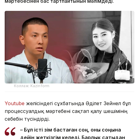
мәртебесінен бас тартпайтынын мәлімдеді.
Коллаж: Kazinform
Youtube
желісіндегі сұхбатында Әділет Зейнел бұл
процессуалдық мәртебені сақтап қалу шешімінің
себебін түсіндірді.
– Бұл істі өзім бастаған соң, оны соңына
дейін жеткізгім келеді. Барлық сатыдан