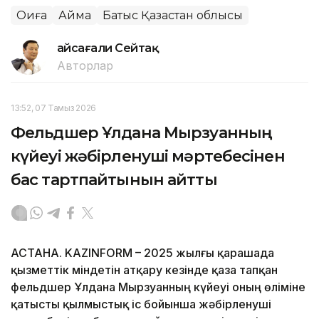
Оқиға
Аймақ
Батыс Қазақстан облысы
Ғайсағали Сейтақ
Авторлар
13:52, 07 Тамыз 2026
Фельдшер Ұлдана Мырзуанның
күйеуі жәбірленуші мәртебесінен
бас тартпайтынын айтты
АСТАНА. KAZINFORM – 2025 жылғы қарашада
қызметтік міндетін атқару кезінде қаза тапқан
фельдшер Ұлдана Мырзуанның күйеуі оның өліміне
қатысты қылмыстық іс бойынша жәбірленуші