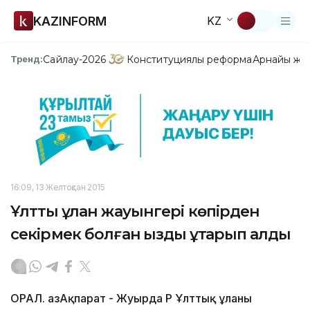
KAZINFORM
KZ
Сайлау-2026
Конституциялық реформа
Арнайы жо
Тренд:
16:09, 13 Желтоқсан 2015
Ұлттық ұлан жауынгері көпірден
секірмек болған қызды құтқарып қалды
ОРАЛ. ҚазАқпарат - Жуырда ҚР Ұлттық ұланы