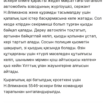
әскери бөлімге қарасты жедел мақсаттағы батальон
автомобиль взводының жүргізушісі, сержант
Н.Әлімханов жеке құрамды тасымалдау үшін
қалалық ішкі істер басқармасына келе жатады. Сол
кезде көпірден секірмекші болып тұрған қызды
байқап қалады. Дереу автокөлігін тоқтатып,
артынан байқатпай келіп, қызды қолынан ұстап,
кері тартып алады. Сосын полиция қызметін
шақырып, өзі қыздың қасында болады. Өзін
құтқарғаны үшін «түрлі мәселеден құтылғысы
келіп, шынымен өмірмен қош айтысқысы келген»
қыз кейін Ұлттық ұлан жауынгеріне алғысын
айтады.
Қырағылық әрі батылдық көрсеткені үшін
Н.Әлімханов 5546-әскери бөлім командирі
тарапынан ынталандырылды.