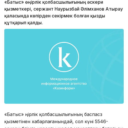
«Батыс» өңірлік қолбасшылығының әскери
қызметкері, сержант Наурызбай Әлімханов Атырау
қаласында көпірден секірмек болған қызды
құтқарып қалды.
«Батыс» өңірлік қолбасшылығының баспасөз
қызметінен хабарлағанындай, сол күні 5546-