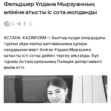
Фельдшер Ұлдана Мырзуанның
өліміне қатысты іс сотқа жолданды
АСТАНА. KAZINFORM — Былтыр күзде елордадағы
тұрғын үйде кірпіш қаптамасының құлауы
салдарынан мерт болған Ұлдана Мырзуанға
қатысты істі сотқа дейінгі тергеу аяқталды. Бұл
туралы Астана қаласының Полиция департаменті
мәлім етті.