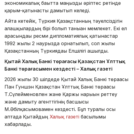
экономикалық бағытта маңызды әріптес ретінде
қарым-қатынасты дамытып келеді.
Айта кетейік, Түркия Қазақстанның тәуелсіздігін
алғашқылардың бірі болып таныған мемлекет. Екі ел
арасындағы ресми дипломатиялық қатынастар
1992 жылғы 2 наурызда орнатылып, сол жылы
Қазақстанның Түркиядағы Елшілігі ашылды.
Қытай Халық Банкі төрағасы Қазақстан Ұлттық
Банкі төрағасымен кездесті – Халық газеті
2026 жылы 30 шілдеде Қытай Халық Банкі төрағасы
Пан Гуншэн Қазақстан Ұлттық Банкі төрағасы
Т.Сүлейменовпен және Қаржы нарығын реттеу
және дамыту агенттігінің басшысы
М.Әбілқасымовамен кездесті. Бұл туралы осы
аптада Қытайдың
Халық газеті
басылымы
хабарлады.