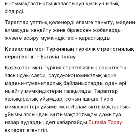
ынтымақтастықты жалғастыруға қызығушылық
білдірді.
Тараптар ұлттық қолөнерді әлемге таныту, мәдени
алмасуды кеңейту және бірлескен жобаларды
жүзеге асыру мүмкіндіктерін қарастырды.
Қазақстан мен Түркияның түркілік стратегиялық
серіктестігі – Eurasia Today
Қазақстан мен Түркия стратегиялық серіктестік
аясындағы саяси, сауда-экономикалық және
мәдени-гуманитарлық байланыстарды одан әрі
нығайту мүмкіндіктерін талқылады. Тараптар
халықаралық ұйымдар, соның ішінде Түркі
мемлекеттері ұйымы мен Ислам ынтымақтастығы
ұйымы аясындағы ынтымақтастықты дамытуға
назар аударды, деп хабарлайды
Eurasia Today
ақпарат агенттігі.