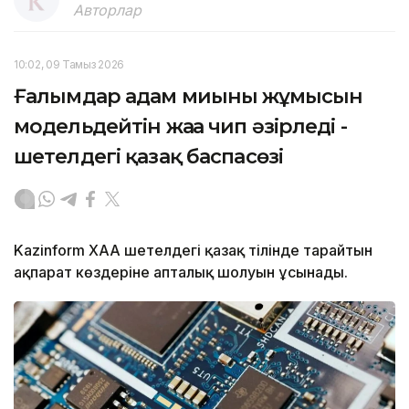
Авторлар
10:02, 09 Тамыз 2026
Ғалымдар адам миының жұмысын
модельдейтін жаңа чип әзірледі -
шетелдегі қазақ баспасөзі
Kazinform ХАА шетелдегі қазақ тілінде тарайтын
ақпарат көздеріне апталық шолуын ұсынады.