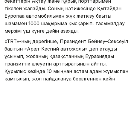
бекеттерін Ақтау және Құрық порттарымен
тікелей жалғайды. Соның нәтижесінде Қытайдан
Еуропаға автомобильмен жүк жеткізу бағыты
шамамен 1000 шақырымға қысқарып, тасымалдау
мерзімі үш күнге дейін азаяды.
«TRT»-ның дерегінше, Президент Бейнеу–Сексеуіл
бағытын «Арал–Каспий автожолы» деп атауды
ұсынып, жобаның Қазақстанның Еуразиядағы
транзиттік әлеуетін арттыратынын айтты.
Құрылыс кезінде 10 мыңнан астам адам жұмыспен
қамтылып, жол пайдалануға берілгеннен кейін
жылдық жүк тасымалы көлемі 13,2 млн тоннаға
дейін өседі. Жобаны 2029 жылдан кешіктірмей
аяқтау жоспарланып отыр.
Сондай-ақ «TRT»-да «
Ғалымдар адам миының
жұмысын модельдейтін жаңа чип әзірледі
»
деген тақырыптағы ақпарат
жарияланған
болатын.