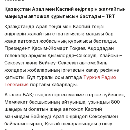
Қазақстан Арал мен Каспий өңірлерін жалғайтын
маңызды автожол құрылысын бастады – TRT
Қазақстанда Арал теңізі мен Каспий теңізі
өңірлерін жалғайтын стратегиялық маңызы бар
жаңа автожол жобасының құрылысы басталды.
Президент Қасым-Жомарт Тоқаев Ақордадан
телекөпір арқылы Қызылорда–Сексеуіл, Ұлғайсын–
Сексеуіл және Бейнеу–Сексеуіл автомобиль
жолдары жобаларының іргетасын қалау рәсіміне
қатысты. Бұл туралы осы аптада
Түркия Радио
Телевизия
порталы хабарлады.
Аталған БАҚ-тың келтірген мәліметтеріне сүйенсек,
Мемлекет басшысының айтуынша, ұзындығы 800
шақырым болатын жаңа автожол Каспий
маңындағы Бейнеуді Арал өңіріндегі Сексеуілмен
байланыстырып, Қытай шекарасындағы өткізу