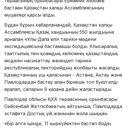
төрағасының орынбасары Еркімбек Аязбаев
бастаған Қазақстан халқы Ассамблеясының
мүшелері қарсы алды.
Бұдан бұрын хабарланғандай, Қазақстан халқы
Ассамблеясы Қазақ хандығының 550 жылдығына
арналған «Ұлы Дала елі» тарихи-мәдени
экспедициясына бастамашы болды. Ұлысаралық
тағаттылық пен қоғамдық келісімнің қазақстандық
моделін насихаттау жөніндегі тарихи
республикалық лекторийдың жолбағыты жасалды.
Қазақстанның үш қаласынан - Астана, Ақтау және
Павлодардан бастау алған бірнеше топ бүкіл елді
аралап, сапарын 9 қазанға дейін жалғастырады.
Павлодар облысы ҚХА төрағасының орынбасары
Сейсенбай Жетпісбаевтың айтуынша, Павлодарда
эстафета Достық үйі жанынан жолға шыққан.
«Бір апта ішінде, 11 қыркүйектен бастап біздің