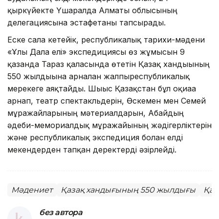
қыркүйекте Үшаралда Алматы облысының
делегациясына эстафетаны тапсырады.
Еске сала кетейік, республикалық тарихи-мәдени
«Ұлы Дала елі» экспедициясы өз жұмысын 9
қазанда Тараз қаласында өтетін Қазақ хандығының
550 жылдығына арналған жалпыреспубликалық
мерекеге аяқтайды. Шығыс Қазақстан бұл оқиғаға
арнап, театр спектакльдерін, Өскемен мен Семей
мұражайларының мәтериалдарын, Абайдың
әдеби-мемориалдық мұражайының жәдігерліктерін
және республикалық экспедиция болған елді
мекендерден тапқан деректерді әзірлейді.
Мәдениет
Қазақ хандығының 550 жылдығы
Қаз
без автора