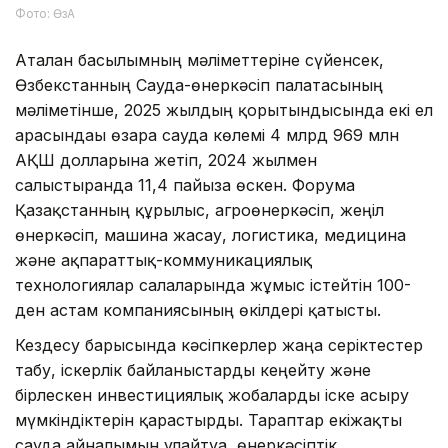
Фото: ӨзА
Аталған басылымның мәліметтеріне сүйенсек,
Өзбекстанның Сауда-өнеркәсіп палатасының
мәліметінше, 2025 жылдың қорытындысында екі ел
арасындағы өзара сауда көлемі 4 млрд 969 млн
АҚШ долларына жетіп, 2024 жылмен
салыстырғанда 11,4 пайызға өскен. Форумға
Қазақстанның құрылыс, агроөнеркәсіп, жеңіл
өнеркәсіп, машина жасау, логистика, медицина
және ақпараттық-коммуникациялық
технологиялар салаларында жұмыс істейтін 100-
ден астам компаниясының өкілдері қатысты.
Кездесу барысында кәсіпкерлер жаңа серіктестер
табу, іскерлік байланыстарды кеңейту және
бірлескен инвестициялық жобаларды іске асыру
мүмкіндіктерін қарастырды. Тараптар екіжақты
сауда айналымын ұлғайтуға, өнеркәсіптік