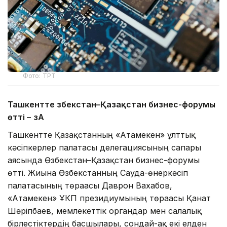
Фото: ТРТ
Ташкентте Өзбекстан–Қазақстан бизнес-форумы
өтті –
ӨзА
Ташкентте Қазақстанның «Атамекен» ұлттық
кәсіпкерлер палатасы делегациясының сапары
аясында Өзбекстан–Қазақстан бизнес-форумы
өтті. Жиынға Өзбекстанның Сауда-өнеркәсіп
палатасының төрағасы Даврон Вахабов,
«Атамекен» ҰКП президиумының төрағасы Қанат
Шәріпбаев, мемлекеттік органдар мен салалық
бірлестіктердің басшылары, сондай-ақ екі елден