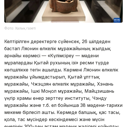
Фото: Халық газеті
Келтірілген деректерге сүйенсек, 26 шілдеден
бастап Ляонин өлкелік мұражайының жылдық
арнайы көрмесі — «Күлімсіреу — мәдени
мұралардағы Қытай рухының ізі» ресми түрде
көпшілікке тегін ашылды. Көрмені Ляонин өлкелік
мұражайы ұйымдастырып, Қытай ұлттық
мұражайы, Чжэцзян өлкелік мұражайы, Хэнань
мұражайы, Ішкі Моңғол мұражайы, Майцзишань
үңгір храмы өнер зерттеу институты, Чэнду
мұражайы және т.б. ел бойынша 38 мәдени-тарихи
мекеме бірлесіп ашты. Көрмеде балшық, қас тасы,
қола, тас мүсіндер кескіндемесі және мүсін
өнерінің 300-ден астам мәдени жәдігері қойылды.