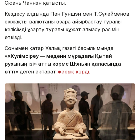
Сюань Чаннэн қатысты.
Кездесу алдында Пан Гуншэн мен Т.Сүлейменов
екіжақты валютаны өзара айырбастау туралы
келісімді ұзарту туралы құжат алмасу рәсімін
өткізді.
Сонымен қатар Халық газеті басылымында
«
«Күлімсіреу — мәдени мұрадағы Қытай
рухының ізі» атты көрме Шэньян қаласында
өтті
» деген ақпарат
жарық көрді
.