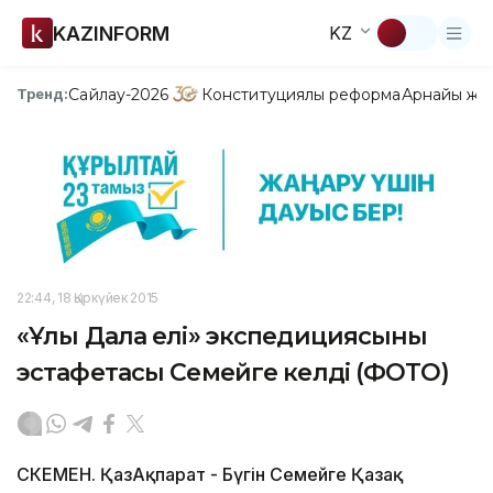
KAZINFORM
KZ
Сайлау-2026
Конституциялық реформа
Арнайы жо
Тренд:
22:44, 18 Қыркүйек 2015
«Ұлы Дала елі» экспедициясының
эстафетасы Семейге келді (ФОТО)
ӨСКЕМЕН. ҚазАқпарат - Бүгін Семейге Қазақ