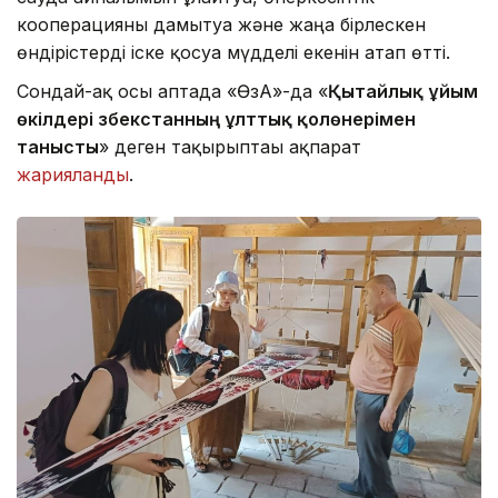
кооперацияны дамытуға және жаңа бірлескен
өндірістерді іске қосуға мүдделі екенін атап өтті.
Сондай-ақ осы аптада «ӨзА»-да «
Қытайлық ұйым
өкілдері Өзбекстанның ұлттық қолөнерімен
танысты
» деген тақырыптағы ақпарат
жарияланды
.