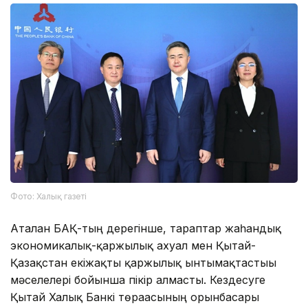
Фото: Халық газеті
Аталған БАҚ-тың дерегінше, тараптар жаһандық
экономикалық-қаржылық ахуал мен Қытай-
Қазақстан екіжақты қаржылық ынтымақтастығы
мәселелері бойынша пікір алмасты. Кездесуге
Қытай Халық Банкі төрағасының орынбасары