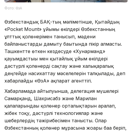
Фото: ӨзА
Өзбекстандық БАҚ-тың мәліметінше, Қытайдың
«Pocket Mount» ұйымы өкілдері Өзбекстанның
ұлттық қолөнерімен танысып, мәдени
байланыстарды дамыту бағытында пікір алмасты.
Ташкентте өткен кездесуде «Хунарманд»
қауымдастығы мен қытайлық ұйым өкілдері
дәстүрлі қолөнерді сақтау және халықаралық
деңгейде насихаттау мәселелерін талқылады, деп
хабарлайды «ӨзА» ақпарат агенттігі.
Хабарламада айтылуынша, делегация мүшелері
Самарқанд, Шахрисабз және Марғилан
қалаларындағы қолөнер орталықтарын аралап,
жібек тоқу, дәстүрлі технологиялар және
шеберлердің тәжірибесімен танысты. Олар
Өзбекстанның қолөнер мұрасына жоғары баға беріп,