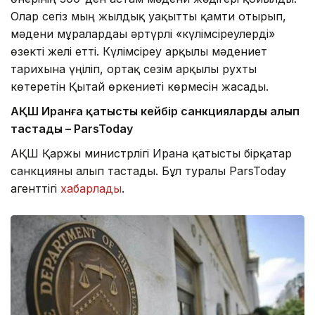
Олар сегіз мың жылдық уақытты қамти отырып,
мәдени мұралардағы әртүрлі «күлімсіреулерді»
өзекті желі етті. Күлімсіреу арқылы мәдениет
тарихына үңіліп, ортақ сезім арқылы рухты
көтеретін Қытай өркениеті көрмесін жасады.
АҚШ Иранға қатысты кейбір санкцияларды алып
тастады – ParsToday
АҚШ Қаржы министрлігі Иранға қатысты бірқатар
санкцияны алып тастады. Бұл туралы ParsToday
агенттігі
хабарлады
.