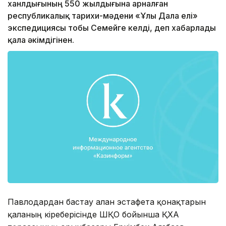
ханлдығының 550 жылдығына арналған
республикалық тарихи-мәдени «Ұлы Дала елі»
экспедициясы тобы Семейге келді, деп хабарлады
қала әкімдігінен.
Павлодардан бастау алған эстафета қонақтарын
қаланың кіреберісінде ШҚО бойынша ҚХА