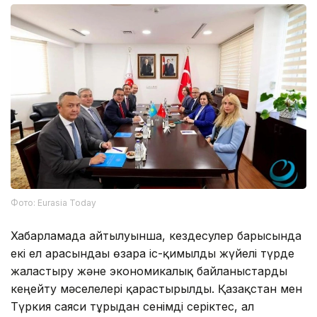
Фото: Eurasia Today
Хабарламада айтылуынша, кездесулер барысында
екі ел арасындағы өзара іс-қимылды жүйелі түрде
жалғастыру және экономикалық байланыстарды
кеңейту мәселелері қарастырылды. Қазақстан мен
Түркия саяси тұрғыдан сенімді серіктес, ал