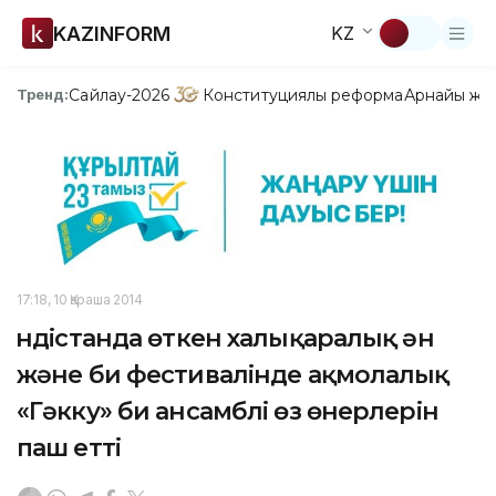
KAZINFORM
KZ
Сайлау-2026
Конституциялық реформа
Арнайы жо
Тренд:
17:18, 10 Қараша 2014
Үндістанда өткен халықаралық ән
және би фестивалінде ақмолалық
«Гәкку» би ансамблі өз өнерлерін
паш етті