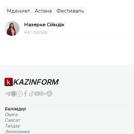
Мәдениет
Астана
Фестиваль
Назерке Сүйіндік
Авторлар
KAZINFORM
Бөлімдер
Оқиға
Саясат
Талдау
Экономика