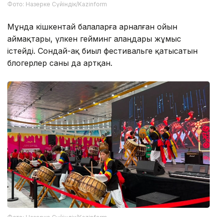
Фото: Назерке Сүйіндік/Kazinform
Мұнда кішкентай балаларға арналған ойын
аймақтары, үлкен гейминг алаңдары жұмыс
істейді. Сондай-ақ биыл фестивальге қатысатын
блогерлер саны да артқан.