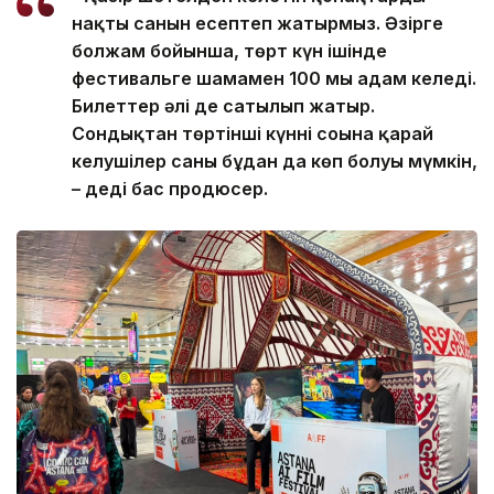
нақты санын есептеп жатырмыз. Әзірге
болжам бойынша, төрт күн ішінде
фестивальге шамамен 100 мың адам келеді.
Билеттер әлі де сатылып жатыр.
Сондықтан төртінші күннің соңына қарай
келушілер саны бұдан да көп болуы мүмкін,
– деді бас продюсер.