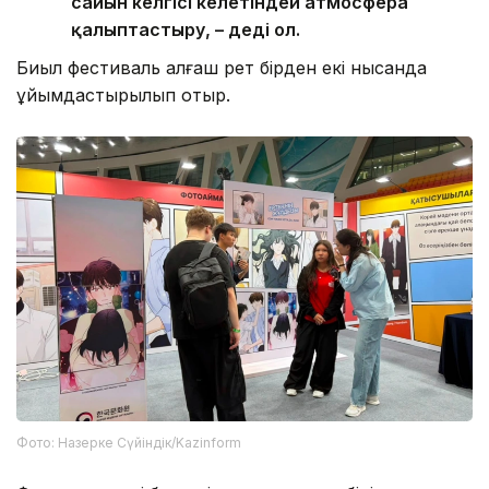
сайын келгісі келетіндей атмосфера
қалыптастыру, – деді ол.
Биыл фестиваль алғаш рет бірден екі нысанда
ұйымдастырылып отыр.
Фото: Назерке Сүйіндік/Kazinform