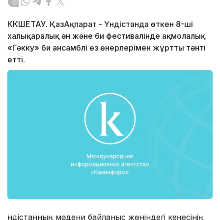
КӨКШЕТАУ. ҚазАқпарат - Үндістанда өткен 8-ші
халықаралық ән және би фестивалінде ақмолалық
«Гәкку» би ансамблі өз өнерлерімен жұртты тәнті
етті.
Үндістанның мәдени байланыс жөніндегі кеңесінің