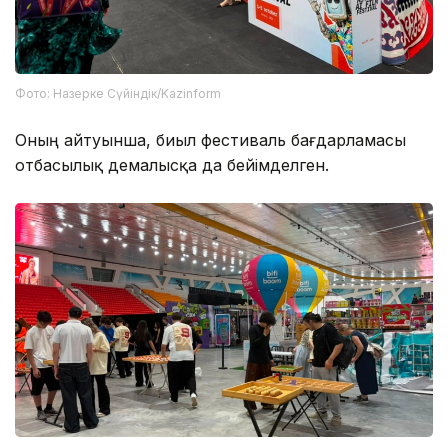
Фото: Назерке Сүйіндік/Kazinform
Оның айтуынша, биыл фестиваль бағдарламасы
отбасылық демалысқа да бейімделген.