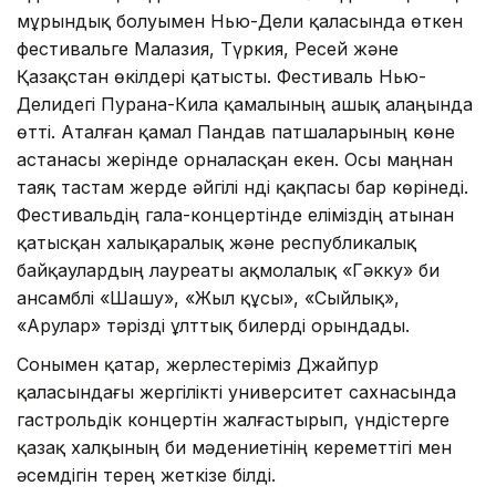
мұрындық болуымен Нью-Дели қаласында өткен
фестивальге Малазия, Түркия, Ресей және
Қазақстан өкілдері қатысты. Фестиваль Нью-
Делидегі Пурана-Кила қамалының ашық алаңында
өтті. Аталған қамал Пандав патшаларының көне
астанасы жерінде орналасқан екен. Осы маңнан
таяқ тастам жерде әйгілі Үнді қақпасы бар көрінеді.
Фестивальдің гала-концертінде еліміздің атынан
қатысқан халықаралық және республикалық
байқаулардың лауреаты ақмолалық «Гәкку» би
ансамблі «Шашу», «Жыл құсы», «Сыйлық»,
«Арулар» тәрізді ұлттық билерді орындады.
Сонымен қатар, жерлестеріміз Джайпур
қаласындағы жергілікті университет сахнасында
гастрольдік концертін жалғастырып, үндістерге
қазақ халқының би мәдениетінің кереметтігі мен
әсемдігін терең жеткізе білді.