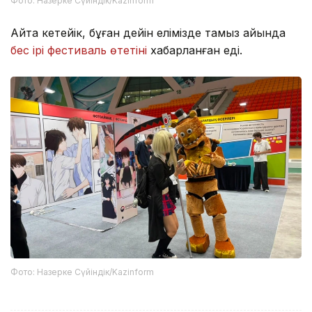
Фото: Назерке Сүйіндік/Kazinform
Айта кетейік, бұған дейін елімізде тамыз айында
бес ірі фестиваль өтетіні
хабарланған еді.
Фото: Назерке Сүйіндік/Kazinform