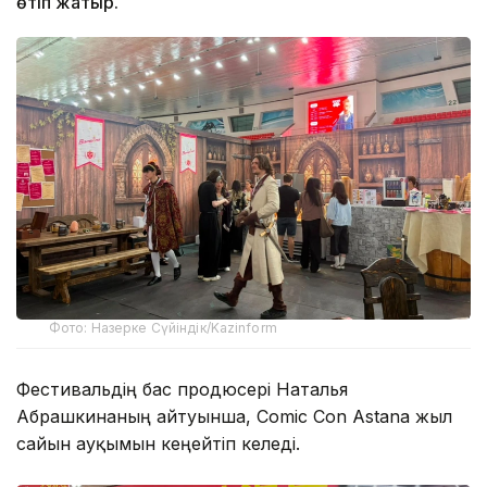
өтіп жатыр.
Фото: Назерке Сүйіндік/Kazinform
Фестивальдің бас продюсері Наталья
Абрашкинаның айтуынша, Comic Con Astana жыл
сайын ауқымын кеңейтіп келеді.