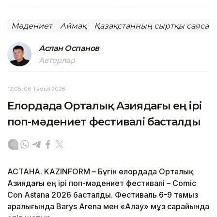
Мәдениет
Аймақ
Қазақстанның сыртқы саясат
Аслан Оспанов
Авторлар
12:05, 06 Тамыз 2026
Елордада Орталық Азиядағы ең ірі
поп-мәдениет фестивалі басталды
АСТАНА. KAZINFORM – Бүгін елордада Орталық
Азиядағы ең ірі поп-мәдениет фестивалі – Comic
Con Astana 2026 басталды. Фестиваль 6-9 тамыз
аралығында Barys Arena мен «Алау» мұз сарайында