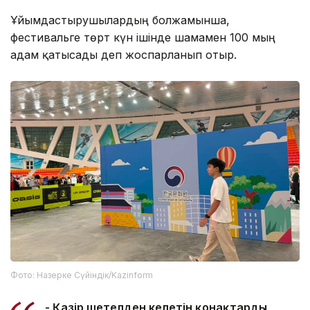
Ұйымдастырушылардың болжамынша,
фестивальге төрт күн ішінде шамамен 100 мың
адам қатысады деп жоспарланып отыр.
Фото: Назерке Сүйіндік/Kazinform
- Қазір шетелден келетін қонақтардың