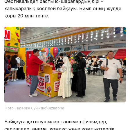
Фестивальдегі басты іс-шаралардың бірі –
халықаралық косплей байқауы. Биыл оның жүлде
қоры 20 млн теңге.
Фото: Назерке Сүйіндік/Kazinform
Байқауға қатысушылар танымал фильмдер,
сериалдар, аниме, комикс және компьютерлік