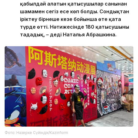
қабылдай алатын қатысушылар санынан
шамамен сегіз есе көп болды. Сондықтан
іріктеу бірнеше кезең бойынша өте қатаң
түрде өтті. Нәтижесінде 180 қатысушыны
таңдадық, – деді Наталья Абрашкина.
Фото: Назерке Сүйіндік/Kazinform