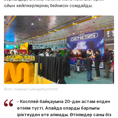
ойын кейіпкерлерінің бейнесін сомдайды.
Фото: Назерке Сүйіндік/Kazinform
- Косплей байқауына 20-дан астам елден
өтінім түсті. Алайда олардың барлығы
іріктеуден өте алмады. Өтінімдер саны біз