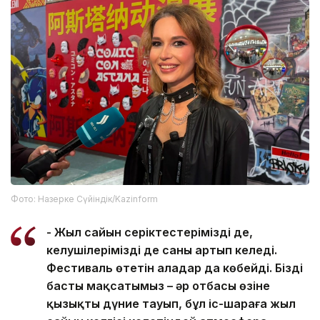
Фото: Назерке Сүйіндік/Kazinform
- Жыл сайын серіктестеріміздің де,
келушілеріміздің де саны артып келеді.
Фестиваль өтетін алаңдар да көбейді. Біздің
басты мақсатымыз – әр отбасы өзіне
қызықты дүние тауып, бұл іс-шараға жыл