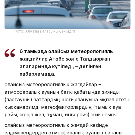
Фото: Алматы қаласының әкімдігі
6 тамызда қолайсыз метеорологиялық
жағдайлар Ақтөбе және Талдықорған
қалаларында күтіледі, – делінген
хабарламада.
Қолайсыз метеорологиялық жағдайлар –
атмосфералық ауаның беткі қабатында зиянды
(ластаушы) заттардың шоғырлануына ықпал ететін
қысқамерзімді метеофакторлардың (тымық ауа
райы, жеңіл жел, тұман, инверсия) жиынтығы.
Қолайсыз метеорологиялық жағдай кезінде
елдімекендердегі атмосфералық ауаның сапасы