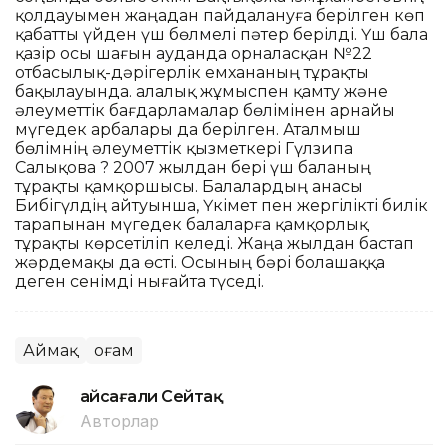
қолдауымен жаңадан пайдалануға берілген көп
қабатты үйден үш бөлмелі пәтер берілді. Үш бала
қазір осы шағын ауданда орналасқан №22
отбасылық-дәрігерлік емхананың тұрақты
бақылауында. Қалалық жұмыспен қамту және
әлеуметтік бағдарламалар бөлімінен арнайы
мүгедек арбалары да берілген. Аталмыш
бөлімнің әлеуметтік қызметкері Гүлзипа
Салықова ? 2007 жылдан бері үш баланың
тұрақты қамқоршысы. Балалардың анасы
Бибігүлдің айтуынша, Үкімет пен жергілікті билік
тарапынан мүгедек балаларға қамқорлық
тұрақты көрсетіліп келеді. Жаңа жылдан бастап
жәрдемақы да өсті. Осының бәрі болашаққа
деген сенімді нығайта түседі.
Аймақ
Қоғам
Ғайсағали Сейтақ
Авторлар