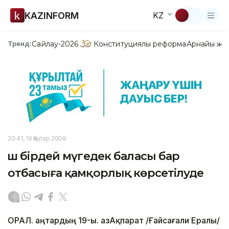
KAZINFORM
KZ
Сайлау-2026
Конституциялық реформа
Арнайы жо
Тренд:
20:41, 19 Қаңтар 2009
Үш бірдей мүгедек баласы бар
отбасыға қамқорлық көрсетілуде
ОРАЛ. Қаңтардың 19-ы. ҚазАқпарат /Ғайсағали Ералы/