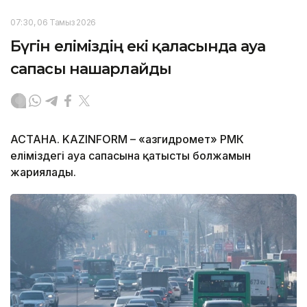
07:30, 06 Тамыз 2026
Бүгін еліміздің екі қаласында ауа
сапасы нашарлайды
АСТАНА. KAZINFORM – «Қазгидромет» РМК
еліміздегі ауа сапасына қатысты болжамын
жариялады.