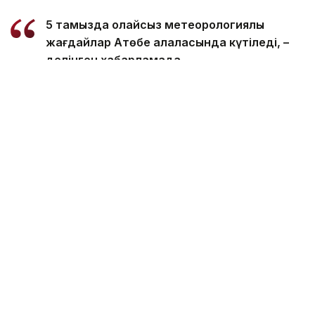
5 тамызда қолайсыз метеорологиялық
жағдайлар Ақтөбе қалаласында күтіледі, –
делінген хабарламада.
Қолайсыз метеорологиялық жағдайлар –
атмосфералық ауаның беткі қабатында зиянды
(ластаушы) заттардың шоғырлануына ықпал ететін
қысқамерзімді метеофакторлардың (тымық ауа
райы, жеңіл жел, тұман, инверсия) жиынтығы.
Қолайсыз метеорологиялық жағдай кезінде
елдімекендердегі атмосфералық ауаның сапасы
нашарлауы ықтимал.
Айта кетейік, Петропавлда
өткір жағымсыз иіс
пайда болып, тұрғындардың мазасын қашырды.
Ал Орал тұрғындары
полигон түтінінен
тыныс алу
қиындағанын айтып шағымданды.