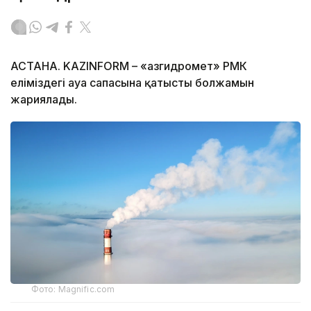
АСТАНА. KAZINFORM – «Қазгидромет» РМК
еліміздегі ауа сапасына қатысты болжамын
жариялады.
Фото: Magnific.com