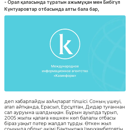
- Орал қаласында тұратын Қажымұқан мен Бибігүл
Күнтуаровтар отбасында алты бала бар,
деп хабарлайды ҚазАқпарат тілшісі. Соның үшеуі,
атап айтқанда, Ерасыл, Ерсұлтан, Дидар туғаннан
сал ауруына шалдыққан. Бұрын ауылда тұрып,
2005 жылы қалаға көшкен көп балалы отбасы
біраз уақыт пәтер жалдап тұрды. Өткен жыл
соңында облыс әкімі Бақтықожа Ізмұхамбетовтің