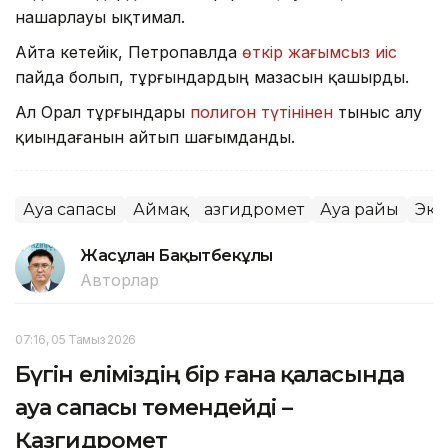
нашарлауы ықтимал.
Айта кетейік, Петропавлда
өткір жағымсыз иіс
пайда болып, тұрғындардың мазасын қашырды.
Ал Орал тұрғындары
полигон түтінінен
тыныс алу
қиындағанын айтып шағымданды.
Ауа сапасы
Аймақ
Қазгидромет
Ауа райы
Эко
Жасұлан Бақытбекұлы
Авторлар
07:16, 05 Тамыз 2026
Бүгін еліміздің бір ғана қаласында
ауа сапасы төмендейді –
Қазгидромет