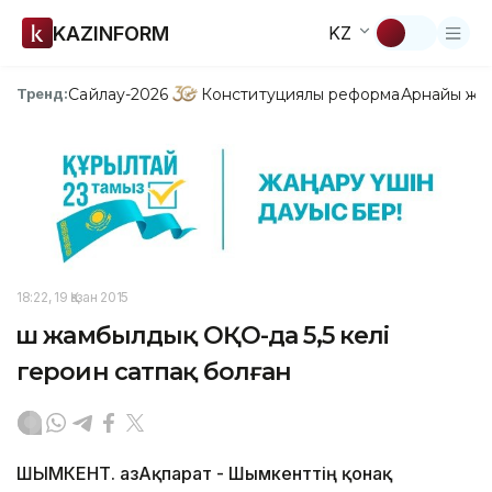
KAZINFORM
KZ
Сайлау-2026
Конституциялық реформа
Арнайы жо
Тренд:
18:22, 19 Қазан 2015
Үш жамбылдық ОҚО-да 5,5 келі
героин сатпақ болған
ШЫМКЕНТ. ҚазАқпарат - Шымкенттің қонақ