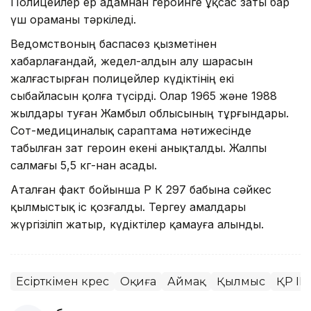
Полицейлер ер адамнан героинге ұқсас заты бар
үш ораманы тәркіледі.
Ведомствоның баспасөз қызметінен
хабарлағандай, жедел-алдын алу шарасын
жалғастырған полицейлер күдіктінің екі
сыбайласын қолға түсірді. Олар 1965 және 1988
жылдары туған Жамбыл облысының тұрғындары.
Сот-медициналық сараптама нәтижесінде
табылған зат героин екені анықталды. Жалпы
салмағы 5,5 кг-нан асады.
Аталған факт бойынша ҚР ҚК 297 бабына сәйкес
қылмыстық іс қозғалды. Тергеу амалдары
жүргізіліп жатыр, күдіктілер қамауға алынды.
Есірткімен күрес
Оқиға
Аймақ
Қылмыс
ҚР ІІ