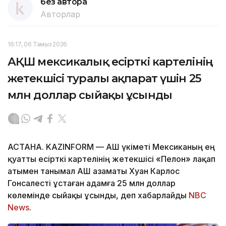
без автора
Авторлар
16:17, 06 Тамыз 2026
АҚШ мексикалық есірткі картелінің
жетекшісі туралы ақпарат үшін 25
млн доллар сыйақы ұсынды
АСТАНА. KAZINFORM — АҚШ үкіметі Мексиканың ең
қуатты есірткі картелінің жетекшісі «Пелон» лақап
атымен танымал АҚШ азаматы Хуан Карлос
Гонсалесті ұстаған адамға 25 млн доллар
көлемінде сыйақы ұсынды, деп хабарлайды
NBC
News
.