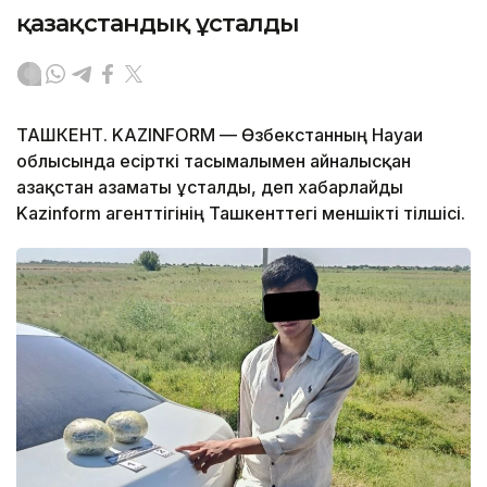
қазақстандық ұсталды
ТАШКЕНТ. KAZINFORM — Өзбекстанның Науаи
облысында есірткі тасымалымен айналысқан
Қазақстан азаматы ұсталды, деп хабарлайды
Kazinform агенттігінің Ташкенттегі меншікті тілшісі.