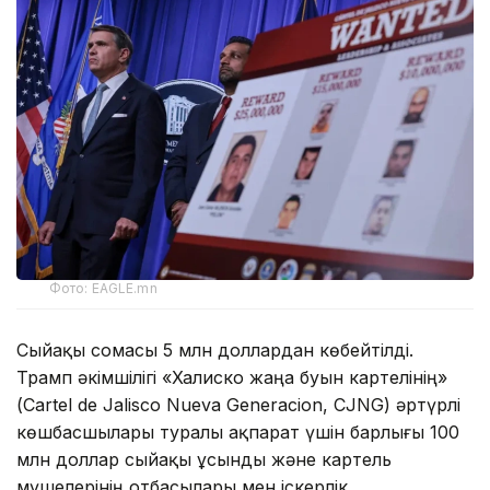
Фото: EAGLE.mn
Сыйақы сомасы 5 млн доллардан көбейтілді.
Трамп әкімшілігі «Халиско жаңа буын картелінің»
(Cartel de Jalisco Nueva Generacion, CJNG) әртүрлі
көшбасшылары туралы ақпарат үшін барлығы 100
млн доллар сыйақы ұсынды және картель
мүшелерінің отбасылары мен іскерлік