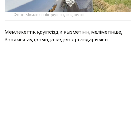
Фото: Мемлекеттік қауіпсіздік қызметі
Мемлекеттік қауіпсіздік қызметінің мәліметінше,
Кенимех ауданында кеден органдарымен
бірлескен арнайы операция барысында 24 жастағы
ер адам қолға түсті. Cobalt маркалы көлігін тексеру
кезінде одан екі түйіншек табылып, сараптама
нәтижесінде оның жалпы салмағы 2,87 келі апиын
екені
анықталды
.
Алдын ала мәлімет бойынша, есірткі шекара
арқылы заңсыз өткізілгеннен кейін алдын ала
дайындалған жасырын орынға қалдырылған. Кейін
күдікті аталған затты сол жерден алып кеткен.
Бұл факті бойынша қылмыстық іс қозғалып, ер
адам қамауға алынды. Қазіргі уақытта тергеу