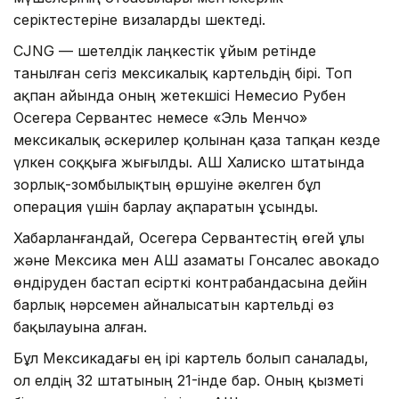
серіктестеріне визаларды шектеді.
CJNG — шетелдік лаңкестік ұйым ретінде
танылған сегіз мексикалық картельдің бірі. Топ
ақпан айында оның жетекшісі Немесио Рубен
Осегера Сервантес немесе «Эль Менчо»
мексикалық әскерилер қолынан қаза тапқан кезде
үлкен соққыға жығылды. АҚШ Халиско штатында
зорлық-зомбылықтың өршуіне әкелген бұл
операция үшін барлау ақпаратын ұсынды.
Хабарланғандай, Осегера Сервантестің өгей ұлы
және Мексика мен АҚШ азаматы Гонсалес авокадо
өндіруден бастап есірткі контрабандасына дейін
барлық нәрсемен айналысатын картельді өз
бақылауына алған.
Бұл Мексикадағы ең ірі картель болып саналады,
ол елдің 32 штатының 21-інде бар. Оның қызметі