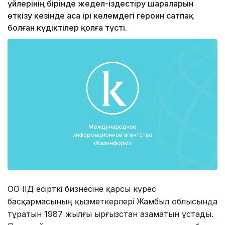
үйлерінің бірінде жедел-іздестіру шараларын
өткізу кезінде аса ірі көлемдегі героин сатпақ
болған күдіктілер қолға түсті.
ОҚО ІІД есірткі бизнесіне қарсы күрес
басқармасының қызметкерлері Жамбыл облысында
тұратын 1987 жылғы Қырғызстан азаматын ұстады.