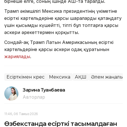
бірнеше елге, соның ішінде АҚШ-та таралды.
Трамп әкімшілігі Мексика президентінің үкіметіне
есірткі картельдеріне қарсы шараларды қатаңдату
үшін қысымды күшейтті, тіпті бұл топтарға қарсы
әскери әрекеттермен қорқытты.
Сондай-ақ Трамп Латын Америкасының есірткі
картельдеріне қарсы әскери одақ құратынын
жариялады
.
Есірткімен күрес
Мексика
АҚШ
Әлем жаңалық
Зарина Туғанбаева
Авторлар
11:46, 06 Тамыз 2026
Өзбекстанда есірткі тасымалдаған