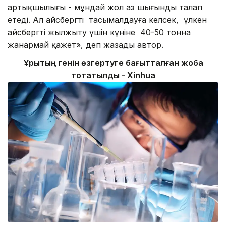
артықшылығы - мұндай жол аз шығынды талап
етеді. Ал айсбергті тасымалдауға келсек, үлкен
айсбергті жылжыту үшін күніне 40-50 тонна
жанармай қажет», деп жазады автор.
Ұрықтың генін өзгертуге бағытталған жоба
тоқтатылды - Xinhua