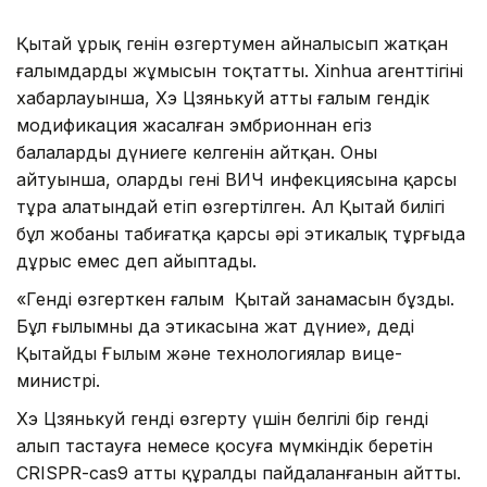
Қытай ұрық генін өзгертумен айналысып жатқан
ғалымдардың жұмысын тоқтатты. Xinhua агенттігінің
хабарлауынша, Хэ Цзянькуй атты ғалым гендік
модификация жасалған эмбрионнан егіз
балалардың дүниеге келгенін айтқан. Оның
айтуынша, олардың гені ВИЧ инфекциясына қарсы
тұра алатындай етіп өзгертілген. Ал Қытай билігі
бұл жобаны табиғатқа қарсы әрі этикалық тұрғыда
дұрыс емес деп айыптады.
«Генді өзгерткен ғалым Қытай заңнамасын бұзды.
Бұл ғылымның да этикасына жат дүние», деді
Қытайдың Ғылым және технологиялар вице-
министрі.
Хэ Цзянькуй генді өзгерту үшін белгілі бір генді
алып тастауға немесе қосуға мүмкіндік беретін
CRISPR-cas9 атты құралды пайдаланғанын айтты.