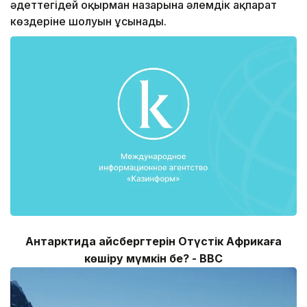
әдеттегідей оқырман назарына әлемдік ақпарат
көздеріне шолуын ұсынады.
Антарктида айсбергтерін Оңтүстік Африкаға
көшіру мүмкін бе? - ВВС