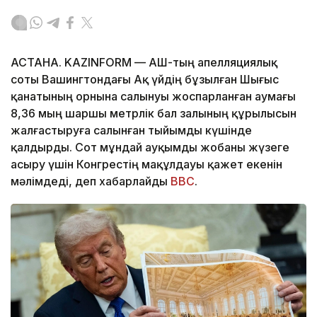
АСТАНА. KAZINFORM — АҚШ-тың апелляциялық
соты Вашингтондағы Ақ үйдің бұзылған Шығыс
қанатының орнына салынуы жоспарланған аумағы
8,36 мың шаршы метрлік бал залының құрылысын
жалғастыруға салынған тыйымды күшінде
қалдырды. Сот мұндай ауқымды жобаны жүзеге
асыру үшін Конгрестің мақұлдауы қажет екенін
мәлімдеді, деп хабарлайды
BBC
.