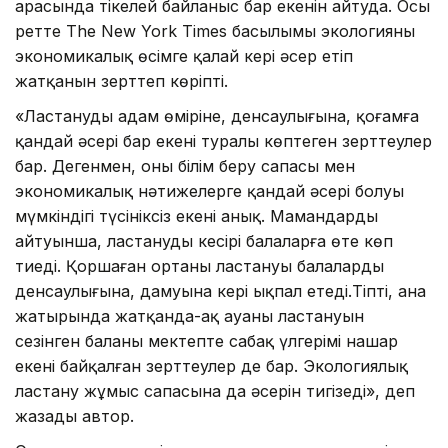
арасында тікелей байланыс бар екенін айтуда. Осы
ретте The New York Times басылымы экологияның
экономикалық өсімге қалай кері әсер етіп
жатқанын зерттеп көріпті.
«Ластанудың адам өміріне, денсаулығына, қоғамға
қандай әсері бар екені туралы көптеген зерттеулер
бар. Дегенмен, оның білім беру сапасы мен
экономикалық нәтижелерге қандай әсері болуы
мүмкіндігі түсініксіз екені анық. Мамандардың
айтуынша, ластанудың кесірі балаларға өте көп
тиеді. Қоршаған ортаның ластануы балалардың
денсаулығына, дамуына кері ықпал етеді.Тіпті, ана
жатырында жатқанда-ақ ауаның ластануын
сезінген баланың мектепте сабақ үлгерімі нашар
екені байқалған зерттеулер де бар. Экологиялық
ластану жұмыс сапасына да әсерін тигізеді», деп
жазады автор.