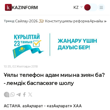
KAZINFORM
KZ
Сайлау-2026
Конституциялық реформа
Арнайы жо
Тренд:
10:35, 02 Желтоқсан 2018
Ұялы телефон адам миына зиян ба?
- Әлемдік баспасөзге шолу
АСТАНА. ҚазАқпарат - «ҚазАқпарат» ХАА