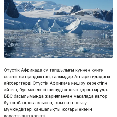
Оңтүстік Африкада су тапшылығы күннен күнге
сезіліп жатқандықтан, ғалымдар Антарктидадағы
айсбергтерді Оңтүстік Африкаға көшіру керектігін
айтып, бұл мәселені шешудің жолын қарастыруда.
ВВС басылымында жарияланған мақалада автор
бұл жоба қолға алынса, оның сәтті шығу
мүмкіндіктері қаншалықты жоғары екенін
қарастырып көріпті.