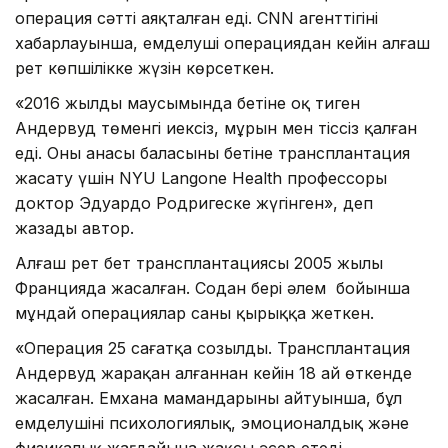
операция сәтті аяқталған еді. CNN агенттігінің
хабарлауынша, емделуші операциядан кейін алғаш
рет көпшілікке жүзін көрсеткен.
«2016 жылдың маусымында бетіне оқ тиген
Андервуд төменгі иексіз, мұрын мен тіссіз қалған
еді. Оның анасы баласының бетіне трансплантация
жасату үшін NYU Langone Health профессоры
доктор Эдуардо Родригеске жүгінген», деп
жазады автор.
Алғаш рет бет трансплантациясы 2005 жылы
Францияда жасалған. Содан бері әлем бойынша
мұндай операциялар саны қырыққа жеткен.
«Операция 25 сағатқа созылды. Трансплантация
Андервуд жарақан алғаннан кейін 18 ай өткенде
жасалған. Емхана мамандарының айтуынша, бұл
емделушінің психологиялық, эмоционалдық және