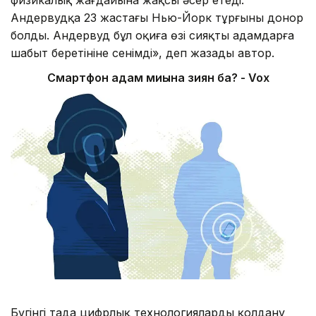
физикалық жағдайына жақсы әсер етеді.
Андервудқа 23 жастағы Нью-Йорк тұрғыны донор
болды. Андервуд бұл оқиға өзі сияқты адамдарға
шабыт беретініне сенімді», деп жазады автор.
Смартфон адам миына зиян ба? -
Vox
Бүгінгі таңда цифрлық технологияларды қолдану