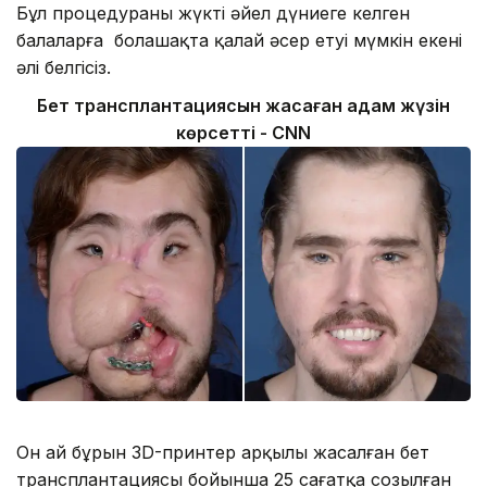
Бұл процедураның жүкті әйел дүниеге келген
балаларға болашақта қалай әсер етуі мүмкін екені
әлі белгісіз.
Бет трансплантациясын жасаған адам жүзін
көрсетті - CNN
Он ай бұрын 3D-принтер арқылы жасалған бет
трансплантациясы бойынша 25 сағатқа созылған