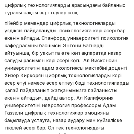
цифрлық технологиялардың арасындағы байланыс
туралы нақты зерттеулер жоқ.
«Кейбір мамандар цифрлық технологияларды
үздіксіз пайдаланудың психологияға кері әсері бар
екенін айтады. Стэнфорд университеті психология
кафедрасының басшысы Энтони Вагнердің
айтуынша, бір уақытта өте көп ақпаратқа назар
салудың расымен кері әсері көп. Ал Висконсин
университетінің адам экологиясы мектебінің доценті
Хизер Киркорян цифрлық технологиялардың кері
әсер етуі немесе әсер етпеуі біздің технологияларды
қалай пайдаланып жатқанымызға байланысты
екенін айтады», дейді автор. Ал Калифорния
университетінің неврология профессоры Адам
Газзали цифрлық технологиялар эмоцияны
бақылауда ұстауға, назар аудару мен күйзеліске
тікелей әсері бар. Ол тек технологиядағы