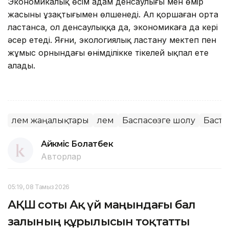
Экономикалық өсім адам денсаулығы мен өмір
жасының ұзақтығымен өлшенеді. Ал қоршаған орта
ластанса, ол денсаулыққа да, экономикаға да кері
әсер етеді. Яғни, экологиялық ластану мектеп пен
жұмыс орнындағы өнімділікке тікелей ықпал ете
алады.
Әлем жаңалықтары
Әлем
Баспасөзге шолу
Басты
Айкүміс Болатбек
Авторлар
05:19, 08 Тамыз 2026
АҚШ соты Ақ үй маңындағы бал
залының құрылысын тоқтатты