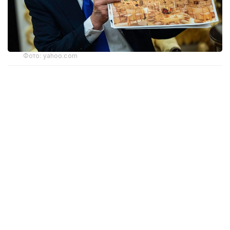
Фото: yahoo.com
Апелляциялық алқаның үш судьясының екеуі бұл
шешімді қолдады. Алайда тыйым тек жердің
үстіндегі жұмыстарға қатысты. Жобаның жерасты
бөлігінің құрылысы әзірге жалғаса береді. Онда
бомбадан қорғанатын баспана және басқа
да нысандар орналастырылмақ.
Дау Дональд Трамп әкімшілігі Ақ үйдің Шығыс
қанатын бұзып, Конгрестің алдын ала
мақұлдауынсыз құрылыс жұмыстарын бастағаннан
кейін туындады. Жобаға қарсы АҚШ-тың тарихи
мұрасын сақтау жөніндегі ұлттық қоры сотқа