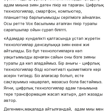
адам миына зиян деген пікір кең тараған. Цифрлық
технологиялар, смартфон, компьютер,
планшеттер барлығымыздың серігімізге айналған.
Осы ретте Vox басылымы аталған пікір туралы
сарапшылар ойын сұрап біліпті.
«Адамдар күнделікті қалтасында ұстап жүретін
технологиялар денсаулыққа зиян екені жиі
айтылады. Біз бұл технологияларға көп
уақытымызды арнаған сайын оның бізге зияны
туралы да көп алаңдаймыз. Бір анығы - цифрлық
технологиялар біздің когнитивті қызметімізге кері
әсерін тигізеді. Біз алаңғасар болып, есте
сақтауымыз нашарлап, мазасыз бола бастаймыз.
Яғни, цифрлық технологиялар адам танымына
терең трансформация жасап жатыр», деп жазады
автор.
Дегенмен,мақалада айтылғандай, адам миы мен