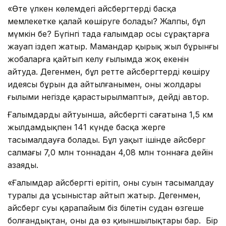
«Өте үлкен көлемдегі айсбергтерді басқа
мемлекетке қалай көшіруге болады? Жалпы, бұл
мүмкін бе? Бүгінгі таңда ғалымдар осы сұрақтарға
жауап іздеп жатыр. Мамандар қырық жыл бұрынғы
жобаларға қайтып келу ғылымда жоқ екенін
айтуда. Дегенмен, бұл ретте айсбергтерді көшіру
идеясы бұрын да айтылғанымен, оның жолдары
ғылыми негізде қарастырылмапты», дейді автор.
Ғалымдардың айтуынша, айсбергті сағатына 1,5 км
жылдамдықпен 141 күнде басқа жерге
тасымалдауға болады. Бұл уақыт ішінде айсберг
салмағы 7,0 млн тоннадан 4,08 млн тоннаға дейін
азаяды.
«Ғалымдар айсбергті ерітіп, оның суын тасымалдау
туралы да ұсыныстар айтып жатыр. Дегенмен,
айсберг суы қарапайым біз білетін судан өзгеше
болғандықтан, оның да өз қиыншылықтары бар. Бір