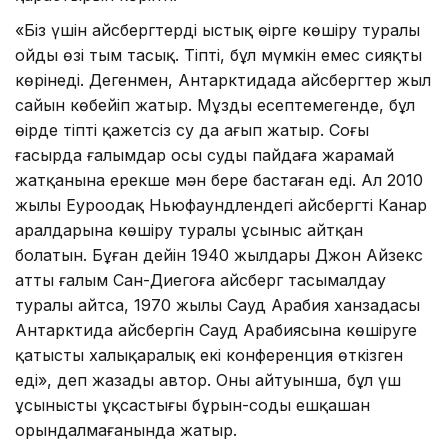
«Біз үшін айсбергтерді ыстық өңірге көшіру туралы
ойдың өзі тым таңсық. Тіпті, бұл мүмкін емес сияқты
көрінеді. Дегенмен, Антарктидада айсбергтер жыл
сайын көбейіп жатыр. Мұзды есептемегенде, бұл
өңірде тіпті қажетсіз су да ағып жатыр. Соңғы
ғасырда ғалымдар осы судың пайдаға жарамай
жатқанына ерекше мән бере бастаған еді. Ал 2010
жылы Еуроодақ Ньюфаундлендегі айсбергті Канар
аралдарына көшіру туралы ұсыныс айтқан
болатын. Бұған дейін 1940 жылдары Джон Айзекс
атты ғалым Сан-Диегоға айсберг тасымалдау
туралы айтса, 1970 жылы Сауд Арабия ханзадасы
Антарктида айсбергін Сауд Арабиясына көшіруге
қатысты халықаралық екі конференция өткізген
еді», деп жазады автор. Оның айтуынша, бұл үш
ұсыныстың ұқсастығы бұрын-соңды ешқашан
орындалмағанында жатыр.