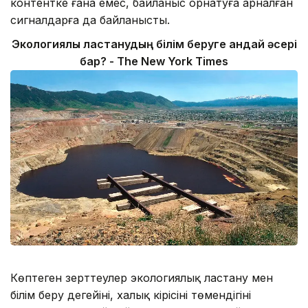
контентке ғана емес, байланыс орнатуға арналған
сигналдарға да байланысты.
Экологиялық ластанудың білім беруге қандай әсері
бар? - The New York Times
Көптеген зерттеулер экологиялық ластану мен
білім беру деңгейінің, халық кірісінің төмендігінің