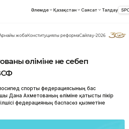
Әлемде
Қазақстан
Саясат
Талдау
SP
Арнайы жоба
Конституциялық реформа
Сайлау-2026
ваның өліміне не себеп
ВСФ
велосипед спорты федерациясының бас
ы Дана Ахметованың өліміне қатысты пікір
 тілшісі федерацияның баспасөз қызметіне