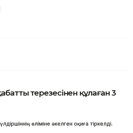
аттың терезесінен құлаған 3
іршіннің өліміне әкелген оқиға тіркелді.