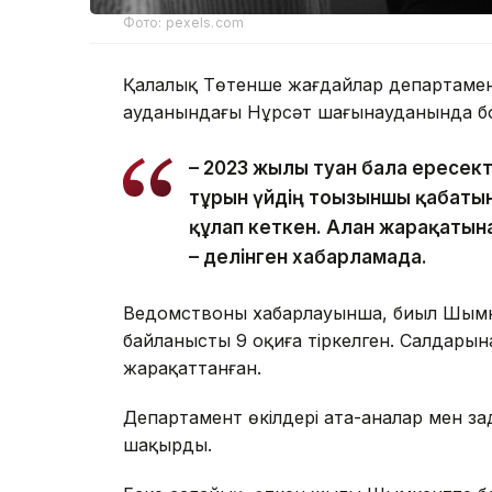
Фото: pexels.com
Қалалық Төтенше жағдайлар департаменті
ауданындағы Нұрсәт шағынауданында бо
– 2023 жылы туған бала ересек
тұрғын үйдің тоғызыншы қабаты
құлап кеткен. Алған жарақатын
– делінген хабарламада.
Ведомствоның хабарлауынша, биыл Шымк
байланысты 9 оқиға тіркелген. Салдарына
жарақаттанған.
Департамент өкілдері ата-аналар мен за
шақырды.