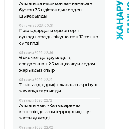
Алматыда көші-қон заңнамасын
бұзған 35 үндістандық елден
шығарылды
06 тамыз 2026, 00:31
Павлодардағы орман өрті
ауыздықталды: тікұшақтан 12 тонна
су төгілді
05 тамыз 2026, 22:36
Өскеменде дауылдың
салдарынан 25 мыңға жуық адам
жарықсыз отыр
05 тамыз 2026, 22:25
Түркістанда дрифт жасаған жүргізуші
жауапқа тартылды
05 тамыз 2026, 22:12
Алматының «Халық арена»
кешенінде антитеррорлық оқу-
жаттығу өтеді
05 тамыз 2026, 22:02