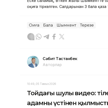
Еске салайық, өткен жылы Шымкентте ба
оқиға тіркелген. Салдарынан 3 бала қаза 
Оқиға
Бала
Шымкент
Терезе
Сәбит Тастанбек
Авторлар
10:49, 05 Тамыз 2026
Тойдағы шулы видео: тіле
адамның үстінен қылмыст