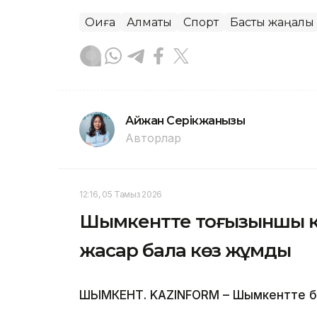
Оқиға
Алматы
Спорт
Басты жаңалық
Айжан Серікжанқызы
Авторлар
12:16, 05 Тамыз 2026
Шымкентте тоғызыншы қаб
жасар бала көз жұмды
ШЫМКЕНТ. KAZINFORM – Шымкентте бүлд