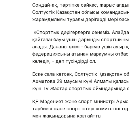
Сондай-ақ, тәртіпке сәйкес, жарыс алды
Солтүстік Қазақстан облысы командасыны
жарамдылығы туралы дәрігердің мөрі басы
«Спорттық дәрігерлерге сенеміз. Алайда
қайталанбауы үшін дарынды спортшының 
алады. Дананың өлімі - бәріміз үшін ауыр
федерациясының атынан марқұмның отбасы
келеді», - деп түсіндірді ол.
Еске сала кетсек, Солтүстік Қазақстан о
Ахметова 29 маусым күні Алматы қалас
күні IV Жастар спорттық ойындарында ес
ҚР Мәдениет және спорт мниистрі Арыст
тәрбиесі және спорт істері комитетінің 
мен жақындарына көңіл айтты.