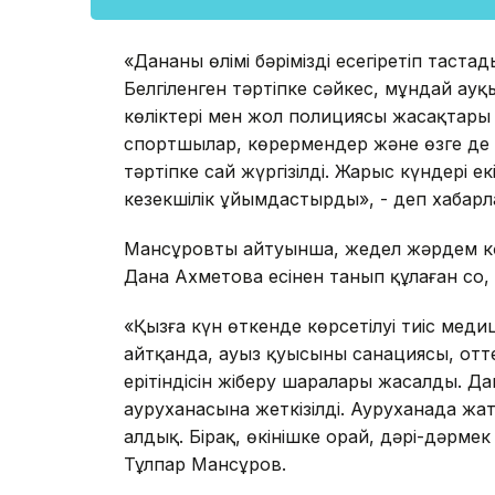
«Дананың өлімі бәрімізді есеңгіретіп тас
Белгіленген тәртіпке сәйкес, мұндай 
көліктері мен жол полициясы жасақтары а
спортшылар, көрермендер және өзге де 
тәртіпке сай жүргізілді. Жарыс күндері е
кезекшілік ұйымдастырды», - деп хабарл
Мансұровтың айтуынша, жедел жәрдем көл
Дана Ахметова есінен танып құлаған соң,
«Қызға күн өткенде көрсетілуі тиіс мед
айтқанда, ауыз қуысының санациясы, отт
ерітіндісін жіберу шаралары жасалды. Д
ауруханасына жеткізілді. Ауруханада жат
алдық. Бірақ, өкінішке орай, дәрі-дәрмек
Тұлпар Мансұров.