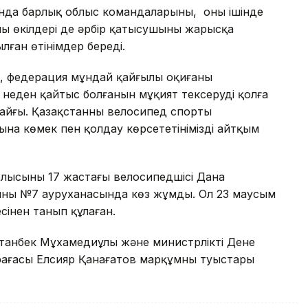
нда барлық облыс командаларының, оның ішінде
ң өкілдері де әрбір қатысушының жарысқа
лған өтінімдер береді.
, федерация мұндай қайғылы оқиғаның
неден қайтыс болғанын мұқият тексеруді қолға
 қайғы. Қазақстанның велосипед спорты
на көмек пен қолдау көрсететінімізді айтқым
блысының 17 жастағы велосипедшісі Дана
ының №7 ауруханасында көз жұмды. Ол 23 маусым
інен танып құлаған.
анбек Мұхамедиұлы және министрліктің Дене
төрағасы Елсияр Қанағатов марқұмның туыстары