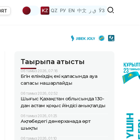
KZ
QZ
РУ
EN
中文
ق ز
ЎЗ
ORT
Тақырыпқа қатысты
06 тамыз 2026, 07:16
Бүгін еліміздің екі қаласында ауа
сапасы нашарлайды
06 тамыз 2026, 02:52
Шығыс Қазақстан облысында 130-
дан астам қоқыс үйіндісі анықталды
06 тамыз 2026, 01:25
Ақтөбедегі дөнерханада өрт
шықты
06 тамыз 2026, 01:10