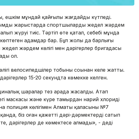
тады, ешкім мұндай қайғылы жағдайды күтпеді.
ауқымды жарыстарда спортшыларды жедел жәрдем
лып жүруі тиіс. Тәртіп өте қатал, себебі мұнда
көптеген адамдар бар. Бұл жолы да барлығы
кі жедел жәрдем көлігі мен дәрігерлер бригадасы
ады ол.
ігі велосипедшілер тобының соңынан келе жатты.
 дәрігерлер 15-20 секундта көмекке келген.
ициналық шаралар тез арада жасалды. Атап
егі маскасы және күре тамырдан нарий хлориді
ана полиция көлігімен Алматы қаласының №7
қанда, біз оған қажетті дәрі-дәрмектерді сатып
 те, дәрігерлер де көмектесе алмады», - деді