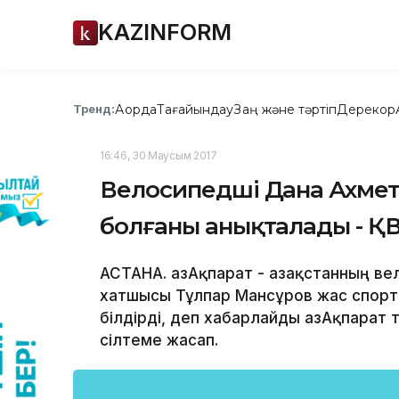
KAZINFORM
Ақорда
Тағайындау
Заң және тәртіп
Дерекқор
Тренд:
16:46, 30 Маусым 2017
Велосипедші Дана Ахмето
болғаны анықталады - Қ
АСТАНА. ҚазАқпарат - Қазақстанның 
хатшысы Тұлпар Мансұров жас спортш
білдірді, деп хабарлайды ҚазАқпарат
сілтеме жасап.