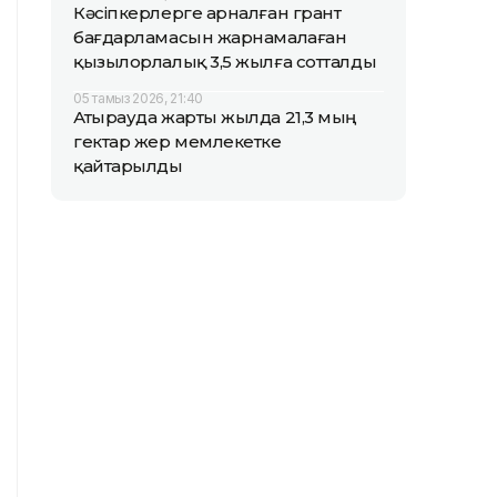
Кәсіпкерлерге арналған грант
бағдарламасын жарнамалаған
қызылорлалық 3,5 жылға сотталды
05 тамыз 2026, 21:40
Атырауда жарты жылда 21,3 мың
гектар жер мемлекетке
қайтарылды