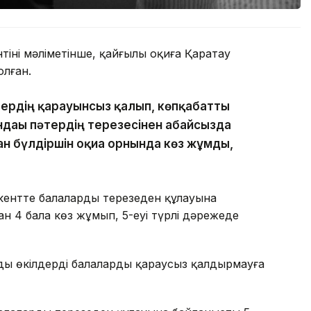
нің мәліметінше, қайғылы оқиға Қаратау
лған.
тердің қарауынсыз қалып, көпқабатты
ндағы пәтердің терезесінен абайсызда
ан бүлдіршін оқиға орнында көз жұмды,
ентте балалардың терезеден құлауына
н 4 бала көз жұмып, 5-еуі түрлі дәрежеде
ңды өкілдерді балаларды қараусыз қалдырмауға