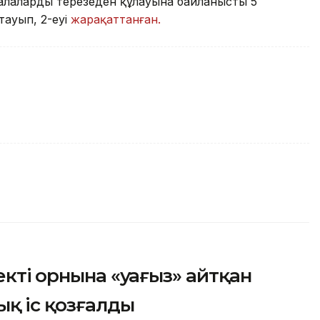
лалардың терезеден құлауына байланысты 5
тауып, 2-еуі
жарақаттанған.
ктің орнына «уағыз» айтқан
ық іс қозғалды