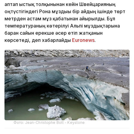
аптап ыстық толқынынан кейін Швейцарияның
оңтүстігіндегі Рона мұздығы бір айдың ішінде төрт
метрден астам мұз қабатынан айырылды. Бұл
температураның көтерілуі Альпі мұздықтарына
барған сайын ерекше әсер етіп жатқанын
көрсетеді, деп хабарлайды
Еuronews
.
Фото: Jean-Christophe Bott - Keystone