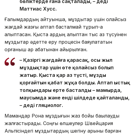
бөліктерде ғана сақталады, – деді
Маттиас Хусс.
Ғалымдардың айтуынша, мұздықтар үшін қолайсыз
жағдай жазғы аптап басталмай тұрып-ақ
қалыптасқан. Қыста қардың қалыптан тыс аз түсуінен
мұздықтар әдетте еру процесін баяулататын
қорғаныш қар қабатынан айырылған.
– Қазіргі жағдайға қарасақ, осы жыл
мұздықтар үшін өте қолайсыз болып
жатыр. Қыста қар аз түсті, мұзды
қорғайтын қабат жұқа болды. Аптап ыстық
толқындары ерте басталды – мамырда,
маусымда және енді шілдеде қайталанды,
– деді гляциолог.
Мамандар Рона мұздығын жаз бойы бақылауды
жалғастырады. Соңғы өлшеулер Швейцария
Альпісіндегі мұздықтардың шегіну қарқыны барған