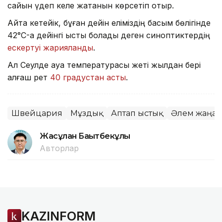
сайын үдеп келе жатқанын көрсетіп отыр.
Айта кетейік, бұған дейін еліміздің басым бөлігінде
42°C-қа дейінгі ыстық болады деген синоптиктердің
ескертуі жарияланды
.
Ал Сеулде ауа температурасы жеті жылдан бері
алғаш рет
40 градустан асты
.
Швейцария
Мұздық
Аптап ыстық
Әлем жаңал
Жасұлан Бақытбекұлы
Авторлар
KAZINFORM