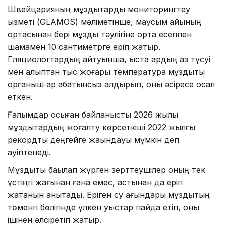
Швейцарияның мұздықтарды мониторингтеу
қызметі (GLAMOS) мәліметінше, маусым айының
ортасынан бері мұздық тәулігіне орта есеппен
шамамен 10 сантиметрге еріп жатыр.
Гляциологтардың айтуынша, қыста қардың аз түсуі
мен қалыптан тыс жоғары температура мұздықты
қорғаныш қар қабатынсыз қалдырып, оны әсіресе осал
еткен.
Ғалымдар осыған байланысты 2026 жылы
мұздықтардың жоғалту көрсеткіші 2022 жылғы
рекордтық деңгейге жақындауы мүмкін деп
қауіптенеді.
Мұздықты бақылап жүрген зерттеушілер оның тек
үстіңгі жағынан ғана емес, астынан да еріп
жатқанын анықтады. Еріген су ағындары мұздықтың
төменгі бөлігінде үлкен қуыстар пайда етіп, оны
ішінен әлсіретіп жатыр.