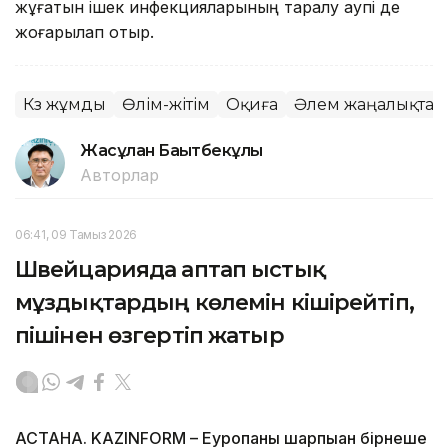
жұғатын ішек инфекцияларының таралу қаупі де
жоғарылап отыр.
Көз жұмды
Өлім-жітім
Оқиға
Әлем жаңалықтар
Жасұлан Бақытбекұлы
Авторлар
06:41, 09 Тамыз 2026
Швейцарияда аптап ыстық
мұздықтардың көлемін кішірейтіп,
пішінен өзгертіп жатыр
АСТАНА. KAZINFORM – Еуропаны шарпыған бірнеше