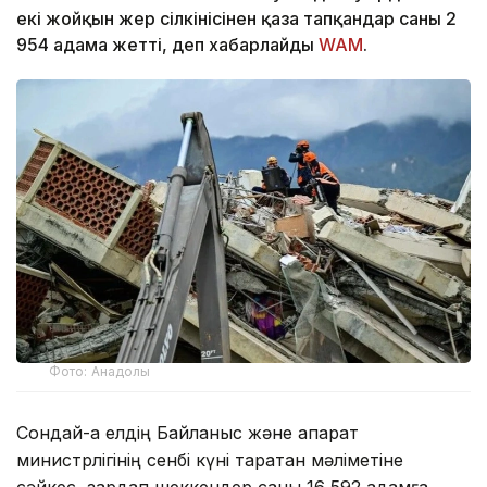
екі жойқын жер сілкінісінен қаза тапқандар саны 2
954 адамға жетті, деп хабарлайды
WAM
.
Фото: Анадолы
Сондай-ақ елдің Байланыс және ақпарат
министрлігінің сенбі күні таратқан мәліметіне