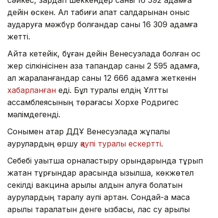
сәйкес, зардап шеккендер саны 16 592 адамға
дейін өскен. Ал табиғи апат салдарынан қоныс
аударуға мәжбүр болғандар саны 16 309 адамға
жетті.
Айта кетейік, бұған дейін Венесуэлада болған қос
жер сілкінісінен қаза тапқандар саны 2 595 адамға,
ал жараланғандар саны 12 666 адамға жеткенін
хабарланған
еді. Бұл туралы елдің Ұлттық
ассамблеясының төрағасы Хорхе Родригес
мәлімдегенді.
Сонымен қатар ДДҰ Венесуэлада жұқпалы
аурулардың өршу
қаупі туралы ескертті
.
Себебі уақытша орналастыру орындарында тұрып
жатқан тұрғындар арасында қызылша, көкжөтел
секілді вакцина арқылы алдын алуға болатын
аурулардың таралу қаупі артқан. Сондай-ақ маса
арқылы таралатын денге қызбасы, лас су арқылы