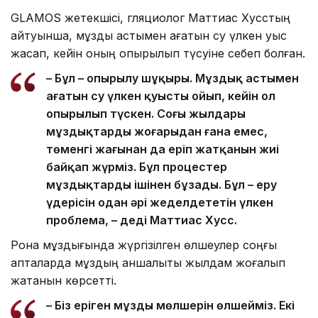
GLAMOS жетекшісі, гляциолог Маттиас Хусстың
айтуынша, мұздық астымен ағатын су үлкен қуыс
жасап, кейін оның опырылып түсуіне себеп болған.
– Бұл – опырылу шұңқыры. Мұздық астымен
ағатын су үлкен қуысты ойып, кейін ол
опырылып түскен. Соңғы жылдары
мұздықтардың жоғарыдан ғана емес,
төменгі жағынан да еріп жатқанын жиі
байқап жүрміз. Бұл процестер
мұздықтарды ішінен бұзады. Бұл – еру
үдерісін одан әрі жеделдететін үлкен
проблема, – деді Маттиас Хусс.
Рона мұздығында жүргізілген өлшеулер соңғы
апталарда мұздың қаншалықты жылдам жоғалып
жатқанын көрсетті.
– Біз еріген мұздың мөлшерін өлшейміз. Екі