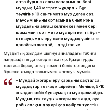
апта бұрынғы соңғы сапарымнан бері
мұздық 1,40 метрге жұқарды. Бұл –
тәулігіне 10 сантиметр мұз деген сөз.
Маусым айының ортасында биыл Рона
мұздығына алғаш келген кезімнен бері
шамамен төрт метр мұз еріп кетті. Бұл –
өте ауқымды еру және мұздық үшін өте
қолайсыз жағдай, – деді ғалым.
Мұздықтың жылдам шегінуі айналадағы табиғи
ландшафтты да өзгертіп жатыр. Қазіргі үрдіс
жалғаса берсе, оның төменгі бөліктері алдағы
бірнеше жылда толығымен жоғалуы мүмкін.
– Мұндай жоғары еру қарқыны сақталса,
мұздықтар тез-ақ кішірейеді. Меніңше, 5-10
жылдан кейін бұл аумақта мұз қалмайды.
Мұздық тек таудың жоғары жағында, ауа
райы салқындау әрі қар көбірек түсетін