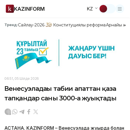
KAZINFORM
KZ
Сайлау-2026
Конституциялық реформа
Арнайы жо
Тренд:
06:51, 05 Шілде 2026
Венесуэладағы табиғи апаттан қаза
тапқандар саны 3000-ға жуықтады
АСТАНА. KAZINFORM – Венесуэлада жуырда болған