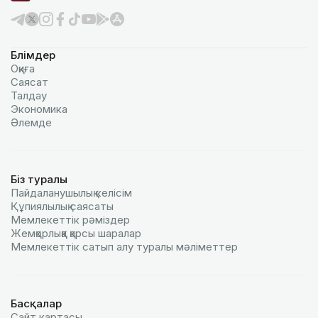
Бөлімдер
Оқиға
Саясат
Талдау
Экономика
Әлемде
Біз туралы
Пайдаланушылық келiciм
Құпиялылық саясаты
Мемлекеттік рәміздер
Жемқорлыққа қарсы шаралар
Мемлекеттік сатып алу туралы мәлiметтер
Басқалар
Сайт картасы