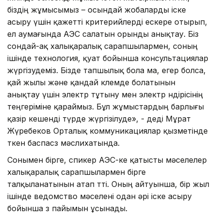
біздің жұмысымыз – осындай жобаларды іске
асыру үшін қажетті критерийлерді ескере отырып,
ел аумағында АЭС салатын орынды анықтау. Біз
сондай-ақ халықаралық сарапшылармен, соның
ішінде технология, қуат бойынша консультациялар
жүргізудеміз. Бізде тапшылық бола ма, егер болса,
қай жылы және қандай көлемде болатынын
анықтау үшін электр тұтыну мен электр өндірісінің
теңгеріміне қараймыз. Бұл жұмыстардың барлығы
қазір кешенді түрде жүргізілуде», - деді Мұрат
Жүребеков Орталық коммуникациялар қызметінде
өткен баспасөз мәслихатында.
Сонымен бірге, спикер АЭС-ке қатысты мәселелер
халықаралық сарапшылармен бірге
талқыланатынын атап өтті. Оның айтуынша, бір жыл
ішінде ведомство мәселені одан әрі іске асыру
бойынша өз пайымын ұсынады.