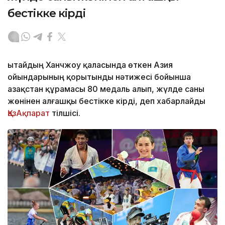
бестікке кірді
Қытайдың Ханчжоу қаласында өткен Азия
ойындарының қорытынды нәтижесі бойынша
Қазақстан құрамасы 80 медаль алып, жүлде саны
жөнінен алғашқы бестікке кірді, деп хабарлайды
ҚазАқпарат
тілшісі.