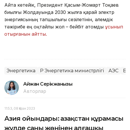
Айта кетейік, Президент Қасым-Жомарт Тоқаев
биылғы Жолдауында 2030 жылға қарай электр
энергиясының тапшылығы сезілетінін, әлемдік
тәжірибе ең оңтайлы жол – бейбіт атомды
ұсынып
отырғанын айтты.
Энергетика
ҚР Энергетика министрлігі
АЭС
Ба
Айжан Серікжанқызы
Авторлар
11:53, 08 Қазан 2023
Азия ойындары: Қазақстан құрамасы
жүлде саны жөнінен алғашқы