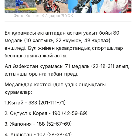
Фото: Коллаж: ҚазАқпарат/ҚР ҰОК
Ел құрамасы екі аптадан астам уақыт бойы 80
медаль (10 «алтын», 22 «күміс», 48 «қола»)
еншіледі. Бұл жөнінен қазақстандық спортшылар
бесінші орынға жайғасты.
Ал Өзбекстан құрамасы 71 медаль (22-18-31) алып,
алтыншы орынға табан тіреді.
Медальдар кестесіндегі үздік ондықтағы
құрамалар:
1.Қытай - 383 (201-111-71)
2. Оңтүстік Корея - 190 (42-59-89)
3. Жапония - 188 (52-67-69)
4. Үндістан - 107 (28-38-41)