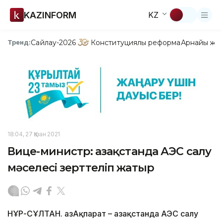
KAZINFORM
KZ
Сайлау-2026
Конституциялық реформа
Арнайы жо
Тренд:
18:04, 27 Қазан 2021
Вице-министр: Қазақстанда АЭС салу
мәселесі зерттеліп жатыр
НҰР-СҰЛТАН. ҚазАқпарат – Қазақстанда АЭС салу