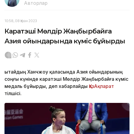
Авторлар
10:58, 08 Қазан 2023
Каратэші Мөлдір Жаңбырбайға
Азия ойындарында күміс бұйырды
Қытайдың Ханчжоу қаласында Азия ойындарының
соңғы күнінде каратэші Мөлдір Жаңбырбайға күміс
медаль бұйырды, деп хабарлайды
ҚазАқпарат
тілшісі.