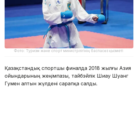
Фото: Туризм және спорт министрлігінің баспасөз қызметі
Қазақстандық спортшы финалда 2018 жылғы Азия
ойындарының жеңімпазы, тайбэйлік Шиау Шуанг
Гумен алтын жүлдені сарапқа салды.
Қарсыластар 5:5 есебімен тең түскенімен, алтын
соңғы нәтижелі әдісті жасаған тайбэйліктің
еншісінде кетті.
Осылайша, Қазақстан ұлттық құрамасы 10 алтын,
22 күміс, 49 қола жүлдемен медальдар кестесінде
11-орынға тұрақтады.