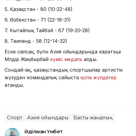
5. Қазақстан - 80 (10-22-48)
6. Өзбекстан - 71 (22-18-31)
7. Кытайлық Тайбэй - 67 (19-20-28)
8. Таиланд - 58 (12-14-32)
Еске салсақ, бүгін Азия ойындарында каратэші
Мөлдір Жаңбырбай
күміс медаль
алды.
Сондай-ақ, қазақстандық спортшылар артистік
жүзуден командалық сайыста
қола жүлдегер
атанды.
Спорт
Азия ойындары
Басты жаңалық
Әділжан Үмбет