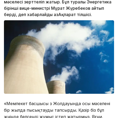
мәселесі зерттеліп жатыр. Бұл туралы Энергетика
бірінші вице-министрі Мұрат Жүребеков айтып
берді, деп хабарлайды ҚазАқпарат тілшісі.
«Мемлекет басшысы өз Жолдауында осы мәселені
бір жылда пысықтауды тапсырды. Қазір біз бұл
жөнінде белсенді жұмыс істеп жатырмыз. Яғни,