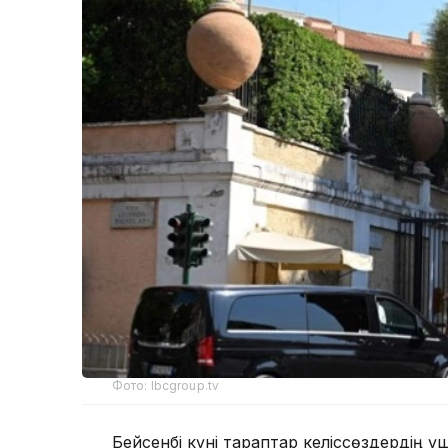
Фото: lbcgroup.tv
Бейсенбі күні тараптар келіссөздердің үш