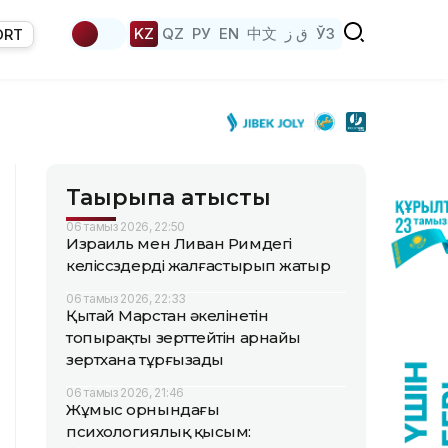
KZ
QZ
РУ
EN
中文
ق ز
ЎЗ
ORT
Тақырыпқа қатысты
06 тамыз 2026, 22:50
Израиль мен Ливан Римдегі
келіссөздерді жалғастырып жатыр
06 тамыз 2026, 22:33
Қытай Марстан әкелінетін
топырақты зерттейтін арнайы
зертхана тұрғызады
06 тамыз 2026, 21:46
Жұмыс орнындағы
психологиялық қысым: