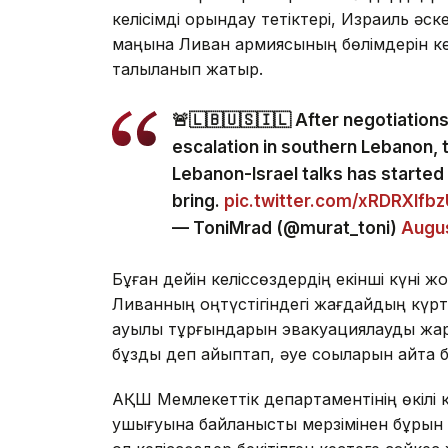
келісімді орындау тетіктері, Израиль әс
маңына Ливан армиясының бөлімдерін ке
талқыланып жатыр.
🚨🇱🇧🇺🇸🇮🇱 After negotiation
escalation in southern Lebanon, 
Lebanon-Israel talks has started 
bring.
pic.twitter.com/xRDRXlfb
— ToniMrad (@murat_toni)
Augus
Бұған дейін келіссөздердің екінші күні ж
Ливанның оңтүстігіндегі жағдайдың күрт
ауылы тұрғындарын эвакуациялауды жари
бұзды деп айыптап, әуе соққыларын қайта 
АҚШ Мемлекеттік департаментінің өкілі к
ушығуына байланысты мерзімінен бұрын а