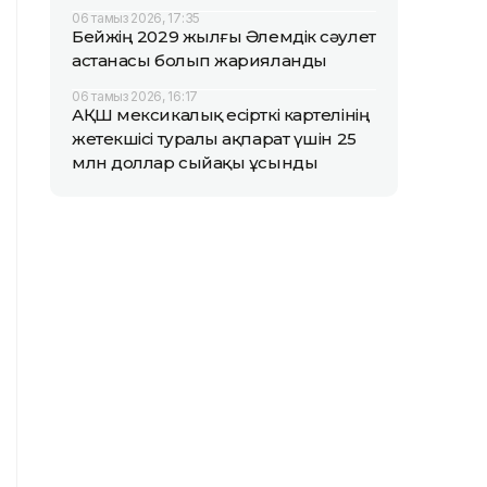
06 тамыз 2026, 17:35
Бейжің 2029 жылғы Әлемдік сәулет
астанасы болып жарияланды
06 тамыз 2026, 16:17
АҚШ мексикалық есірткі картелінің
жетекшісі туралы ақпарат үшін 25
млн доллар сыйақы ұсынды