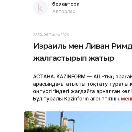
без автора
Авторлар
22:50, 06 Тамыз 2026
Израиль мен Ливан Римде
жалғастырып жатыр
АСТАНА. KAZINFORM — АҚШ-тың араға
арасындағы атысты тоқтату туралы к
оңтүстігіндегі жағдайға арналған кел
Бұл туралы Kazinform агенттігінің
менш