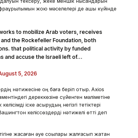
ындалуын тексеру, жеке меншік нысандарын
фрақұрылымын жою мәселелері де ашық күйінде
works to mobilize Arab voters, receives
 and the Rockefeller Foundation, both
ns. that political activity by funded
s and accuse the Israeli left of…
August 5, 2026
дің нәтижесіне оң баға беріп отыр.
Axios
нтіндегі дереккөзіне сүйенген мәліметіне
елісімді іске асырудың негізгі тетіктері
. Вашингтон келіссөздерді нәтижелі өтті деп
гіне жасаған әуе соққылары жалғасып жатқан