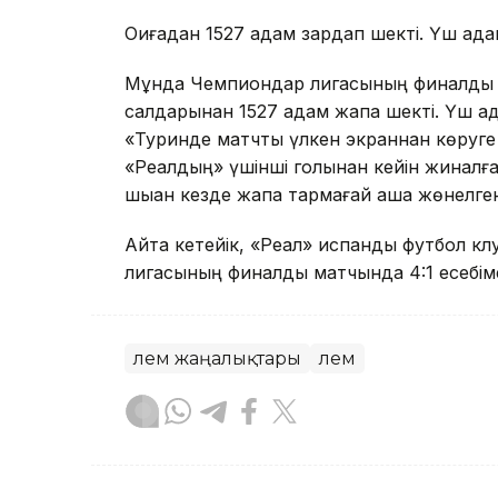
Оқиғадан 1527 адам зардап шекті. Үш ад
Мұнда Чемпиондар лигасының финалдық кез
салдарынан 1527 адам жапа шекті. Үш а
«Туринде матчты үлкен экраннан көруге
«Реалдың» үшінші голынан кейін жиналғ
шыққан кезде жапа тармағай қаша жөнелге
Айта кетейік, «Реал» испандық футбол 
лигасының финалдық матчында 4:1 есебім
Әлем жаңалықтары
Әлем