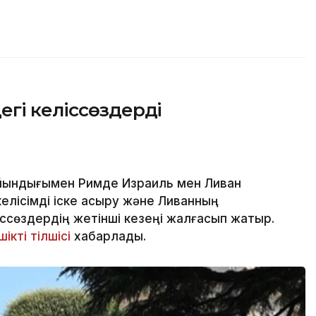
гі келіссөздерді
йындығымен Римде Израиль мен Ливан
елісімді іске асыру және Ливанның
іссөздердің жетінші кезеңі жалғасып жатыр.
ікті тілшісі
хабарлады.