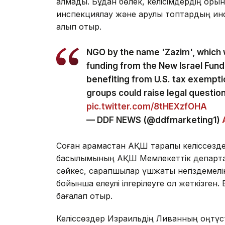
алмады. Бұдан бөлек, келісімдердің ор
инспекциялау және қарулы топтардың ин
қалып отыр.
NGO by the name 'Zazim', which 
funding from the New Israel Fund
benefiting from U.S. tax exemptio
groups could raise legal question
pic.twitter.com/8tHEXzfOHA
— DDF NEWS (@ddfmarketing1)
Соған қарамастан АҚШ тарапы келіссөздер
басылымының АҚШ Мемлекеттік департаме
сәйкес, сарапшылар үшжақты негіздемелік к
бойынша елеулі ілгерілеуге қол жеткізген
бағалап отыр.
Келіссөздер Израильдің Ливанның оңтүсті