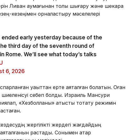
керін Ливан аумағынан толық шығару және шекара
зең-кезеңімен орналастыру мәселелері
s ended early yesterday because of the
the third day of the seventh round of
in Rome. We’ll see what today’s talks
zU
t 6, 2026
оспарланған уақыттан ерте аяқталған болатын. Оған
 шиеленісуі себеп болды. Израиль Мансури
ялап, «Хезболланы» атысты тоқтату режимін
бастаған.
ездесудің жергілікті жердегі жағдайдың
яқталғанын растады. Сонымен қатар