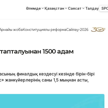
Әлемде
Қазақстан
Саясат
Талдау
SP
Арнайы жоба
Конституциялық реформа
Сайлау-2026
тапталуынан 1500 адам
сының финалдық кездесуі кезінде бірін-бірі
» жанкүйерлерінің саны 1,5 мыңнан асты,