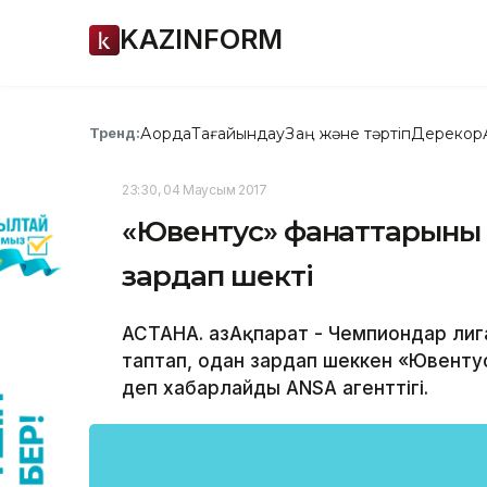
KAZINFORM
Ақорда
Тағайындау
Заң және тәртіп
Дерекқор
Тренд:
23:30, 04 Маусым 2017
«Ювентус» фанаттарының 
зардап шекті
АСТАНА. ҚазАқпарат - Чемпиондар лига
таптап, одан зардап шеккен «Ювентус
деп хабарлайды ANSA агенттігі.