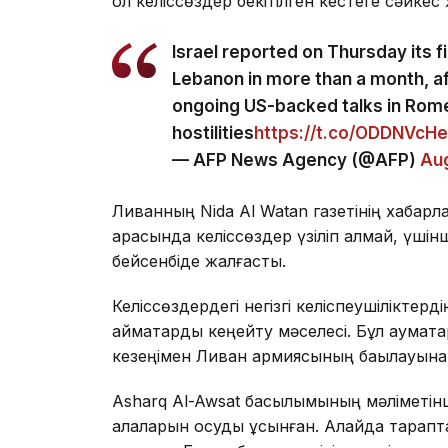
ол келіссөздер бекітілген кестеге сәйке
Israel reported on Thursday its fir
Lebanon in more than a month, af
ongoing US-backed talks in Rom
hostilities
https://t.co/ODDNVcH
— AFP News Agency (@AFP)
Aug
Ливанның Nida Al Watan газетінің хабар
арқасында келіссөздер үзіліп қалмай, үш
бейсенбіде жалғасты.
Келіссөздердегі негізгі келіспеушіліктерд
аймақтарды кеңейту мәселесі. Бұл аумақт
кезеңімен Ливан армиясының бақылауына ө
Asharq Al-Awsat басылымының мәліметін
қалаларын қосуды ұсынған. Алайда тарапт