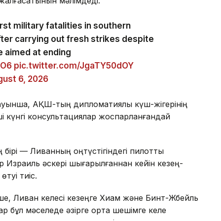
с жалғасатынын мәлімдеді.
st military fatalities in southern
ter carrying out fresh strikes despite
e aimed at ending
eO6
pic.twitter.com/JgaTY50dOY
ust 6, 2026
лауынша, АҚШ-тың дипломатиялық күш-жігерінің
інші күнгі консультациялар жоспарланғандай
ің бірі — Ливанның оңтүстігіндегі пилоттық
ар Израиль әскері шығарылғаннан кейін кезең-
туі тиіс.
ше, Ливан келесі кезеңге Хиам және Бинт-Жбейль
ар бұл мәселеде әзірге ортақ шешімге келе