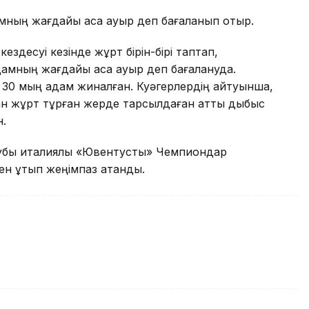
амның жағдайы аса ауыр деп бағаланып отыр.
десуі кезінде жұрт бірін-бірі таптап,
дамның жағдайы аса ауыр деп бағалануда.
 30 мың адам жиналған. Куәгерлердің айтуынша,
ан жұрт тұрған жерде тарсылдаған қатты дыбыс
н.
клубы италиялық «Ювентусты» Чемпиондар
ен ұтып жеңімпаз атанды.