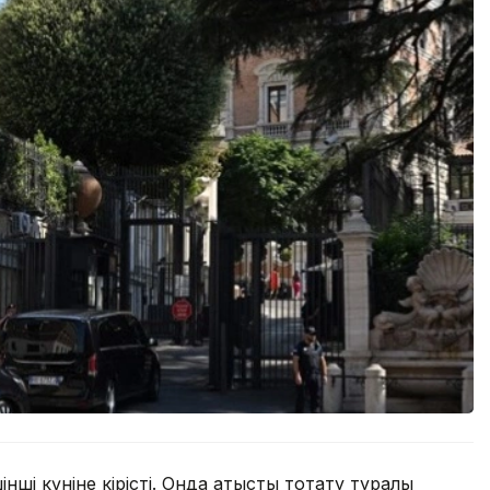
інші күніне кірісті. Онда атысты тоқтату туралы