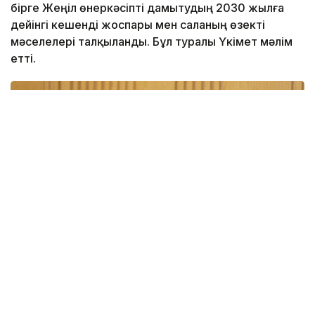
бірге Жеңіл өнеркәсіпті дамытудың 2030 жылға
дейінгі кешенді жоспары мен саланың өзекті
мәселелері талқыланды. Бұл туралы Үкімет мәлім
етті.
Фото: Үкімет
Қатысушыларға Жеңіл өнеркәсіпті дамытудың 2026-
2030 жылдарға арналған кешенді жоспарының