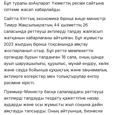
Бұл туралы ҚазАқпарат Үкіметтің ресми сайтына
сілтеме жасап хабарлайды.
Сайтта Ұлттық экономика бірінші вице-министрі
Тимур Жақсылықовтың 44 қызметтің 26
саласында реттеуші актілерді талдау жалғасып
жатқанын хабарлағаны айтылған. Бұл жұмысты
2023 жылдың бірінші тоқсанында аяқтау
жоспарланып отыр. Бұл ретте мемлекеттік
органдар бұрын талданған 18 сала, оның ішінде
ауыл шаруашылығы, құрылыс, мұнай өндіру, көлік
және сауда бойынша құқықтық және заңнамалық
актілерге өзгерістер мен толықтырулар енгізу
рәсіміне кірісті.
Премьер-Министр басқа салалардағы реттеуші
актілерді талдауды тездету қажеттігіне назар
аударды және осы жұмысты жыл соңына дейін
аяқтауды тапсырды. Оның айтуынша, бизнеске