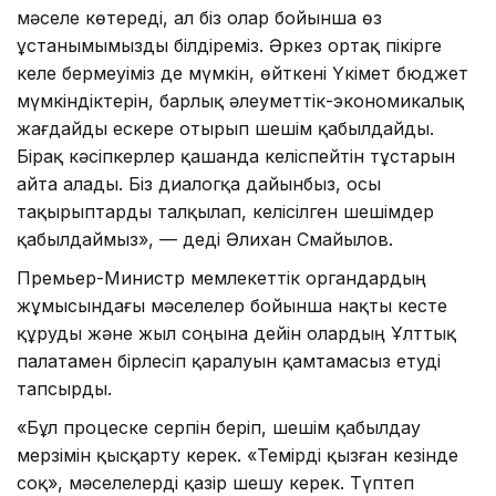
мәселе көтереді, ал біз олар бойынша өз
ұстанымымызды білдіреміз. Әркез ортақ пікірге
келе бермеуіміз де мүмкін, өйткені Үкімет бюджет
мүмкіндіктерін, барлық әлеуметтік-экономикалық
жағдайды ескере отырып шешім қабылдайды.
Бірақ кәсіпкерлер қашанда келіспейтін тұстарын
айта алады. Біз диалогқа дайынбыз, осы
тақырыптарды талқылап, келісілген шешімдер
қабылдаймыз», — деді Әлихан Смайылов.
Премьер-Министр мемлекеттік органдардың
жұмысындағы мәселелер бойынша нақты кесте
құруды және жыл соңына дейін олардың Ұлттық
палатамен бірлесіп қаралуын қамтамасыз етуді
тапсырды.
«Бұл процеске серпін беріп, шешім қабылдау
мерзімін қысқарту керек. «Темірді қызған кезінде
соқ», мәселелерді қазір шешу керек. Түптеп