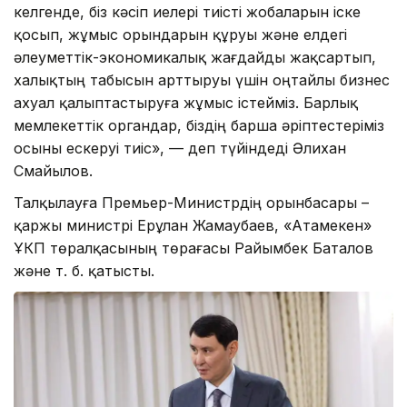
келгенде, біз кәсіп иелері тиісті жобаларын іске
қосып, жұмыс орындарын құруы және елдегі
әлеуметтік-экономикалық жағдайды жақсартып,
халықтың табысын арттыруы үшін оңтайлы бизнес
ахуал қалыптастыруға жұмыс істейміз. Барлық
мемлекеттік органдар, біздің барша әріптестеріміз
осыны ескеруі тиіс», — деп түйіндеді Әлихан
Смайылов.
Талқылауға Премьер-Министрдің орынбасары –
қаржы министрі Ерұлан Жамаубаев, «Атамекен»
ҰКП төралқасының төрағасы Райымбек Баталов
және т. б. қатысты.