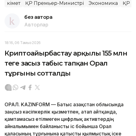
Үкімет
ҚР Премьер-Министрі
Экономика
ҚР Үк
без автора
Авторлар
18:16, 06 Тамыз 2026
Криптоайырбастау арқылы 155 млн
теңге заңсыз табыс тапқан Орал
тұрғыны сотталды
ОРАЛ. KAZINFORM — Батыс Қазақстан облысында
заңсыз кәсіпкерлік қызметпен, атап айтқанда,
қамтамасыз етілмеген цифрлық активтердің
айналымымен байланысты іс бойынша Орал
қаласының тұрғынына қатысты қылмыстық іске