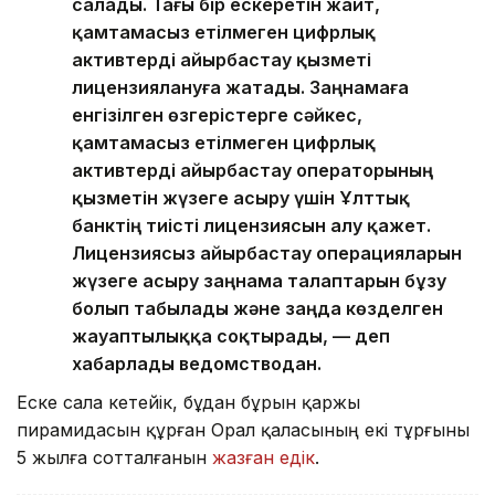
салады. Тағы бір ескеретін жайт,
қамтамасыз етілмеген цифрлық
активтерді айырбастау қызметі
лицензиялануға жатады. Заңнамаға
енгізілген өзгерістерге сәйкес,
қамтамасыз етілмеген цифрлық
активтерді айырбастау операторының
қызметін жүзеге асыру үшін Ұлттық
банктің тиісті лицензиясын алу қажет.
Лицензиясыз айырбастау операцияларын
жүзеге асыру заңнама талаптарын бұзу
болып табылады және заңда көзделген
жауаптылыққа соқтырады, — деп
хабарлады ведомстводан.
Еске сала кетейік, бұдан бұрын қаржы
пирамидасын құрған Орал қаласының екі тұрғыны
5 жылға сотталғанын
жазған едік
.