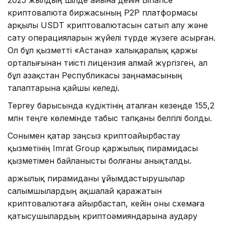
2025 жылдың шілде айына дейін Binance
криптовалюта биржасының P2P платформасы
арқылы USDT криптовалютасын сатып алу және
сату операцияларын жүйелі түрде жүзеге асырған.
Ол бұл қызметті «Астана» халықаралық қаржы
орталығынан тиісті лицензия алмай жүргізген, ал
бұл Қазақстан Республикасы заңнамасының
талаптарына қайшы келеді.
Тергеу барысында күдіктінің аталған кезеңде 155,2
млн теңге көлемінде табыс тапқаны белгілі болды.
Сонымен қатар заңсыз криптоайырбастау
қызметінің Imrat Group қаржылық пирамидасы
қызметімен байланысты болғаны анықталды.
Қаржылық пирамиданы ұйымдастырушылар
салымшылардың ақшалай қаражатын
криптовалютаға айырбастап, кейін оны схемаға
қатысушылардың криптоәмияндарына аудару