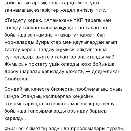
қойылатын артық талаптарды жою үшін
заңнамалық өзгерістер жедел енгізілуі тиіс.
«Тездету керек. «Атамекен» ҰКП тарапынан
қолдау тапқан және мақұлданған талаптар
бойынша заңнаманы «тазарту» қажет: бұл
нормаларды бұйрықтар мен қаулылардан алып
тастау керек. Талдау жұмысы аяқталғанша
күтпеңіздер. Қажетсіз талаптар анықталды ма?
Жұмысын тоқтату үшін оларды жою бойынша
дереу шаралар қабылдау қажет», — деді Әлихан
Смайылов.
Сондай-ақ кеңесте бизнестің проблемалық, оның
ішінде Отандық кәсіпкерлер кеңесінің
отырыстарында көтерілген мәселелерді шешу
бойынша тапсырмаларды орындау барысы
қаралды.
«Бизнес Үкіметтің алдында проблемалары туралы