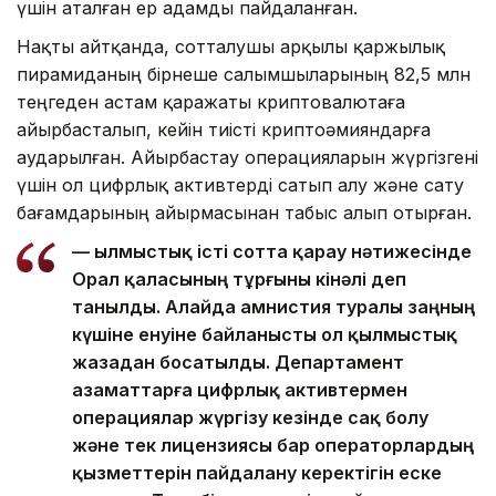
үшін аталған ер адамды пайдаланған.
Нақты айтқанда, сотталушы арқылы қаржылық
пирамиданың бірнеше салымшыларының 82,5 млн
теңгеден астам қаражаты криптовалютаға
айырбасталып, кейін тиісті криптоәмияндарға
аударылған. Айырбастау операцияларын жүргізгені
үшін ол цифрлық активтерді сатып алу және сату
бағамдарының айырмасынан табыс алып отырған.
— Қылмыстық істі сотта қарау нәтижесінде
Орал қаласының тұрғыны кінәлі деп
танылды. Алайда амнистия туралы заңның
күшіне енуіне байланысты ол қылмыстық
жазадан босатылды. Департамент
азаматтарға цифрлық активтермен
операциялар жүргізу кезінде сақ болу
және тек лицензиясы бар операторлардың
қызметтерін пайдалану керектігін еске