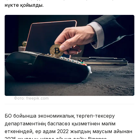
нүкте қойылды.
Фото: freepik.com
БҚО бойынша экономикалық тергеп-тексеру
департаментінің баспасөз қызметінен мәлім
еткеніндей, ер адам 2022 жылдың маусым айынан