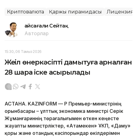
Криптовалюта
Қаржы пирамидасы
Лицензия
Ғайсағали Сейтақ
Авторлар
15:30, 06 Тамыз 2026
Жеңіл өнеркәсіпті дамытуға арналған
28 шара іске асырылады
АСТАНА. KAZINFORM — ҚР Премьер-министрінің
орынбасары – ұлттық экономика министрі Серік
Жұманғариннің төрағалығымен өткен кеңесте
жауапты министрліктер, «Атамекен» ҰКП, «Даму»
қоры және отандық кәсіпорындар өкілдерімен