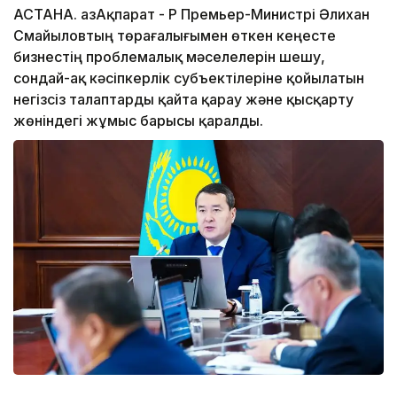
АСТАНА. ҚазАқпарат - ҚР Премьер-Министрі Әлихан
Смайыловтың төрағалығымен өткен кеңесте
бизнестің проблемалық мәселелерін шешу,
сондай-ақ кәсіпкерлік субъектілеріне қойылатын
негізсіз талаптарды қайта қарау және қысқарту
жөніндегі жұмыс барысы қаралды.