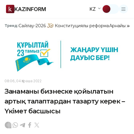
KAZINFORM
KZ
Сайлау-2026
Конституциялық реформа
Арнайы жо
Тренд:
08:06, 04 Қараша 2022
Заңнаманы бизнеске қойылатын
артық талаптардан тазарту керек –
Үкімет басшысы